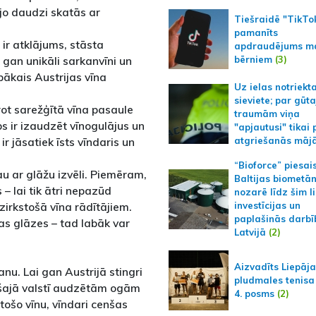
 jo daudzi skatās ar
Tiešraidē "TikTo
pamanīts
e ir atklājums, stāsta
apdraudējums m
bērniem
(3)
r gan unikāli sarkanvīni un
abākais Austrijas vīna
Uz ielas notriekt
sieviete; par gūt
prot sarežģītā vīna pasaule
traumām viņa
s ir izaudzēt vīnogulājus un
"apjautusi" tikai 
ir jāsatiek īsts vīndaris un
atgriešanās māj
“Bioforce” piesai
au ar glāžu izvēli. Piemēram,
Baltijas biometā
– lai tik ātri nepazūd
nozarē līdz šim l
zirkstošā vīna rādītājiem.
investīcijas un
paplašinās darbī
as glāzes – tad labāk var
Latvijā
(2)
Aizvadīts Liepāj
nu. Lai gan Austrijā stingri
pludmales tenisa
no šajā valstī audzētām ogām
4. posms
(2)
stošo vīnu, vīndari cenšas