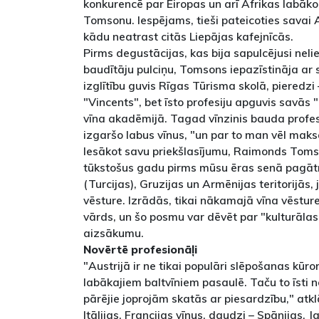
konkurencē par Eiropas un arī Āfrikas labāko
Tomsonu. Iespējams, tieši pateicoties savai Au
kādu neatrast citās Liepājas kafejnīcās.
Pirms degustācijas, kas bija sapulcējusi nelie
baudītāju pulciņu, Tomsons iepazīstināja ar 
izglītību guvis Rīgas Tūrisma skolā, pieredz
"Vincents", bet īsto profesiju apguvis savās 
vīna akadēmijā. Tagad vīnzinis bauda profesi
izgaršo labus vīnus, "un par to man vēl maks
Iesākot savu priekšlasījumu, Raimonds Toms
tūkstošus gadu pirms mūsu ēras senā pagāt
(Turcijas), Gruzijas un Armēnijas teritorijās, 
vēsture. Izrādās, tikai nākamajā vīna vēstu
vārds, un šo posmu var dēvēt par "kulturāla
aizsākumu.
Novērtē profesionāļi
"Austrijā ir ne tikai populāri slēpošanas kūrort
labākajiem baltvīniem pasaulē. Taču to īsti no
pārējie joprojām skatās ar piesardzību," atklā
Itālijas, Francijas vīnus, daudzi – Spānijas, 