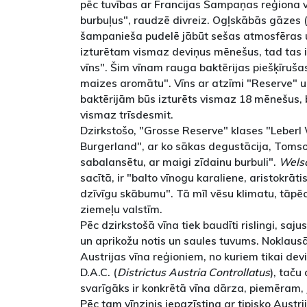
pēc tuvības ar Francijas Šampaņas reģiona vī
burbuļus", raudzē divreiz. Ogļskābās gāzes
šampanieša pudelē jābūt sešas atmosfēras 
izturētam vismaz deviņus mēnešus, tad tas ie
vīns". Šim vīnam rauga baktērijas piešķīruš
maizes aromātu". Vīns ar atzīmi "Reserve"
baktērijām būs izturēts vismaz 18 mēnešus, 
vismaz trīsdesmit.
Dzirkstošo, "Grosse Reserve" klases "Leberl 
Burgerland", ar ko sākas degustācija, Tomso
sabalansētu, ar maigi zīdainu burbuli".
Welsc
sacītā, ir "balto vīnogu karaliene, aristokrāti
dzīvīgu skābumu". Tā mīl vēsu klimatu, tāpēc 
ziemeļu valstīm.
Pēc dzirkstošā vīna tiek baudīti rislingi, saju
un aprikožu notis un saules tuvums. Noklaus
Austrijas vīna reģioniem, no kuriem tikai devi
D.A.C. (
Districtus Austria Controllatus
), taču
svarīgāks ir konkrētā vīna dārza, piemēram,
Pēc tam vīnzinis iepazīstina ar tipisko Austr