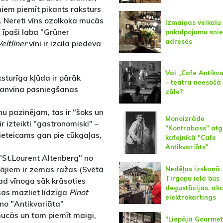
niem piemīt pikants raksturs
s. Nereti vīns ozolkoka mucās
Izmaiņas veikalu
 īpaši laba "Grüner
pakalpojumu sni
adresēs
eltliner
vīni ir izcila piedeva
Vai „Cafe Antikva
ksturīga kļūda ir pārāk
– teātra neesoš
arkanvīna pasniegšanas
zāle?
nu pazinējam, tas ir "šoks un
Monoizrāde
r izteikti "gastronomiski" –
"Kontrabass" atg
 ieteicams gan pie cūkgaļas,
kafejnīcā "Cafe
Antikvariāts"
"St.Lourent Altenberg" no
ājiem ir zemas ražas (Svētā
Nedēļas izskaņā
Tirgoņu ielā būs
kad vīnoga sāk krāsoties
degustācijas, akc
šas mazliet līdzīga
Pinot
elektrokartings
 no "Antikvariāta"
mucās un tam piemīt maigi,
"Liepāja Gourmet