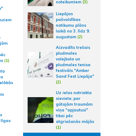
noteikumiem
(3)
k"
Liepājas
pašvaldības
aziem
notikumu plāns
laikā no 3. līdz 9.
augustam
(2)
a
ajām
Aizvadīts trešais
pludmales
pēc
volejbola un
ās
(1)
pludmales tenisa
festivāls "Amber
sta
Sand Fest Liepāja"
na
(2)
ielākās
Uz ielas notriekta
bu
sieviete; par
gūtajām traumām
viņa "apjautusi"
as
tikai pēc
 līgas
atgriešanās mājās
(1)