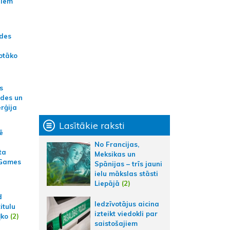
jiem
ādes
otāko
s
ides un
erģija
Lasītākie raksti
ē
No Francijas,
ta
Meksikas un
 Games
Spānijas – trīs jauni
ielu mākslas stāsti
Liepājā
(2)
d
Iedzīvotājus aicina
itulu
izteikt viedokli par
ļko
(2)
saistošajiem