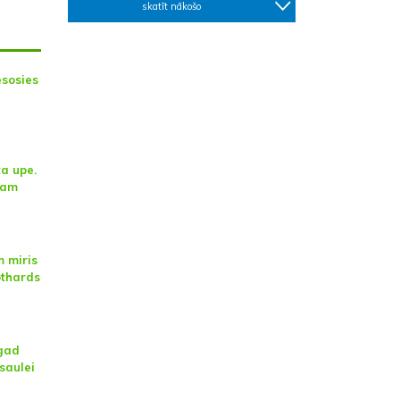
skatīt nākošo
esosies
ta upe.
sam
 miris
othards
agad
saulei