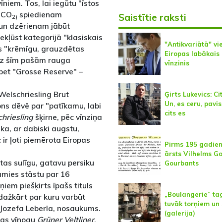
niem. Tos, lai iegūtu "īstos
 (CO
spiedienam
Saistītie raksti
2)
un dzērienam jābūt
kļūst kategorijā "klasiskais
"Antikvariātā" vi
as "krēmīgu, grauzdētas
Eiropas labākais
 uz šīm pašām rauga
vīnzinis
bet "Grosse Reserve" –
Welschriesling Brut
Ģirts Lukevics: Ci
Un, es ceru, pavi
ns dēvē par "patīkamu, labi
cits es
hriesling
šķirne, pēc vīnziņa
ska, ar dabiski augstu,
ir ļoti piemērota Eiropas
Pirms 195 gadiem
ārsts Vilhelms G
stas sulīgu, gatavu persiku
Gourbants
āmies stāstu par 16
ņiem piešķirts īpašs tituls
„Boulangerie” t
 dažkārt par kuru varbūt
tuvāk torņiem un 
 Jozefa Leberla, nosaukums.
(galerija)
ijas vīnogu
Grüner Veltliner
,