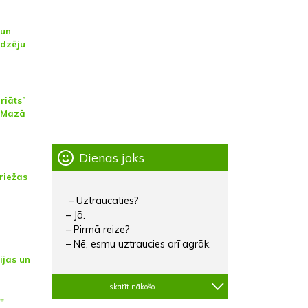
 un
edzēju
riāts”
ā Mazā
Dienas joks
riežas
– Uztraucaties?
– Jā.
– Pirmā reize?
– Nē, esmu uztraucies arī agrāk.
ijas un
skatīt nākošo
"