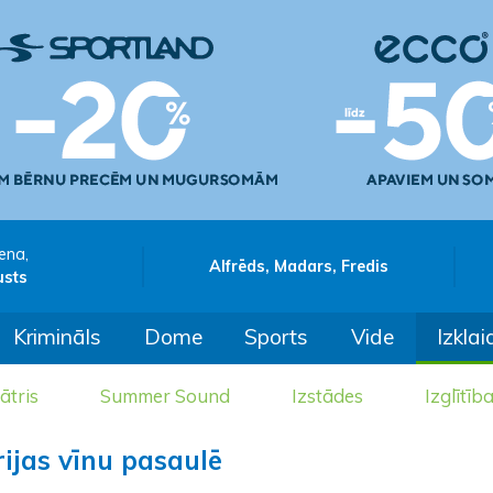
ena,
Alfrēds, Madars, Fredis
usts
Krimināls
Dome
Sports
Vide
Izklai
ātris
Summer Sound
Izstādes
Izglītīb
rijas vīnu pasaulē