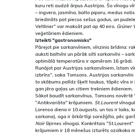
kuru reti audzē ārpus Austrijas. Šo vīnogu vī
– ingvera, jasmīna, balto piparu, medus noti
briedināts pat piecus sešus gadus, un pudele
Veltliner" var maksāt pat ap 40 eiro.
Grüner V
veģetāriem ēdieniem.
Izteikti "gastronomisks"
Pārejot pie sarkanvīniem, vīnzinis brīdina: ra
auksti baltvīni un pārāk silti sarkanvīni – s
optimālā temperatūra ir apmēram 16 grādi.
Runājot par Austrijas sarkanvīniem, īstam vī
izbrīns", saka Tomsons. Austrijas sarkanvīni i
to skābums palīdz šķelt taukus, tāpēc vīns ir
gan jēra gaļas un citiem trekniem ēdieniem.
Sākot baudīt sarkanvīnus, Tomsons novērtē 
"Antikvariāta" krājumiem.
St.Lourent
vīnogul
Lorensa diena ir 10.augusts, un tas ir laiks, 
sarkana), oga ir ārkārtīgi sarežģīta, pēc gar
Noir
šķirnes vīnogai. Konkrētais "St.Lourent"
krājumiem ir 18 mēnešus izturēts ozolkoka 