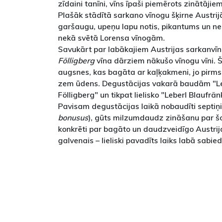
zīdaini tanīni, vīns īpaši piemērots zinātājie
Plašāk stādītā sarkano vīnogu šķirne Austrij
garšaugu, upeņu lapu notis, pikantums un
nekā svētā Lorensa vīnogām.
Savukārt par labākajiem Austrijas sarkanvīni
Fölligberg
vīna dārziem nākušo vīnogu vīni. Š
augsnes, kas bagāta ar kaļķakmeni, jo pirms
zem ūdens. Degustācijas vakarā baudām "Le
Fölligberg" un tikpat lielisko "Leberl Blaufrän
Pavisam degustācijas laikā nobaudīti septiņi
bonusus
), gūts milzumdaudz zināšanu par šo
konkrēti par bagāto un daudzveidīgo Austrija
galvenais – lieliski pavadīts laiks labā sabied