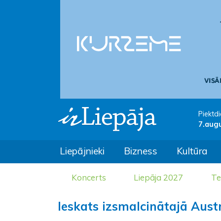
Piektdi
7.aug
Liepājnieki
Bizness
Kultūra
Koncerts
Liepāja 2027
Te
Ieskats izsmalcinātajā Aust