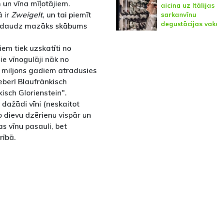
m un vīna mīļotājiem.
aicina uz Itālijas
ā ir
Zweigelt
, un tai piemīt
sarkanvīnu
degustācijas vak
 nedaudz mazāks skābums
em tiek uzskatīti no
ie vīnogulāji nāk no
 miljons gadiem atradusies
berl Blaufränkisch
kisch Glorienstein".
 dažādi vīni (neskaitot
 dievu dzērienu vispār un
s vīnu pasauli, bet
rībā.