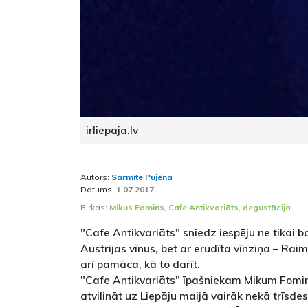
irliepaja.lv
Autors:
Sarmīte Pujēna
Datums:
1.07.2017
Birkas:
Mikus Fomins
,
Cafe Antikvariāts
,
degustācija
"Cafe Antikvariāts" sniedz iespēju ne tikai 
Austrijas vīnus, bet ar erudīta vīnziņa – Ra
arī pamāca, kā to darīt.
"Cafe Antikvariāts" īpašniekam Mikum Fomin
atvilināt uz Liepāju maijā vairāk nekā trīsde