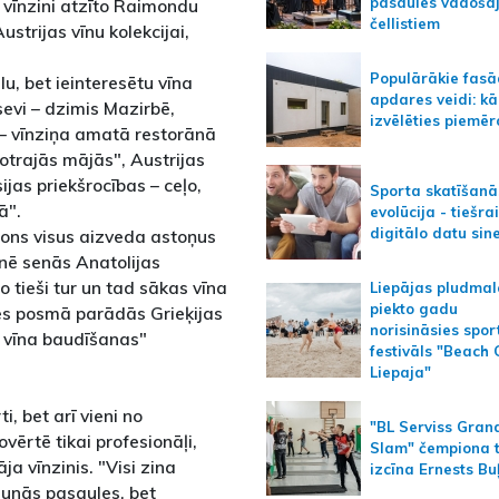
pasaules vadoša
 vīnzini atzīto Raimondu
čellistiem
strijas vīnu kolekcijai,
Populārākie fas
lu, bet ieinteresētu vīna
apdares veidi: kā
sevi – dzimis Mazirbē,
izvēlēties piemēr
i – vīnziņa amatā restorānā
"otrajās mājās", Austrijas
jas priekšrocības – ceļo,
Sporta skatīšanā
ā".
evolūcija - tiešra
digitālo datu sin
ons visus aizveda astoņus
nē senās Anatolijas
jo tieši tur un tad sākas vīna
Liepājas pludmal
piekto gadu
res posmā parādās Grieķijas
norisināsies spor
s vīna baudīšanas"
festivāls "Beach
Liepaja"
i, bet arī vieni no
"BL Serviss Gran
vērtē tikai profesionāļi,
Slam" čempiona t
ja vīnzinis. "Visi zina
izcīna Ernests Bu
Jaunās pasaules, bet