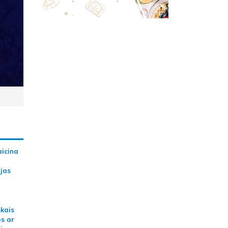
aicina
ijas
skais
es ar