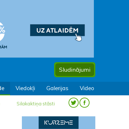
Sludinājumi
de
Viedokļi
Galerijas
Video
a
Silakaktiņa stāsti