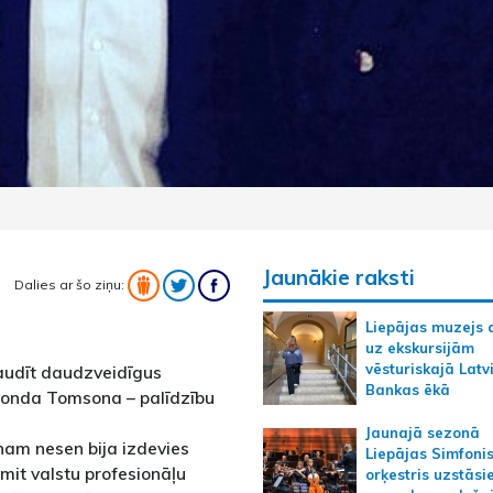
Jaunākie raksti
Dalies ar šo ziņu:
Liepājas muzejs 
uz ekskursijām
vēsturiskajā Latv
baudīt daudzveidīgus
Bankas ēkā
imonda Tomsona – palīdzību
Jaunajā sezonā
am nesen bija izdevies
Liepājas Simfoni
smit valstu profesionāļu
orķestris uzstāsi