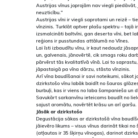
Austrijas vīnus joprojām nav viegli piedāvāt,
neuzticību."
Austrijas vīni ir viegli saprotami un reizē – ti
vīnzinis. Turklāt aptver plašu spektru – tajā i
izsmalcināti baltvīni, gan deserta vīni, bet l
reģions ir pusstundas attālumā no Vīnes.
Lai īsti izbaudītu vīnu, ir kaut nedaudz jāsa
un, galvenais, jānovērtē, cik smags roku darb
pārvērst tās kvalitatīvā vīnā. Lai to saprastu, 
jāpastaigā pa vīna dārzu, stāsta vīnzinis.
Arī vīna baudīšanai ir savi noteikumi, sākot j
dzirkstošo vīnu labāk baidīt no šauras glāzes 
burbuļi, kas ir viens no laba šampanieša un d
Savukārt sarkanvīnu ieteicams baudīt no liel
sajust aromātu, novērtēt krāsu un arī garšu.
Jāsāk ar dzirkstošo
Degustācija sākas ar dzirkstošā vīna baudīša
jāievēro likums – visus vīnus darināt tikai 
(atļautas ir 35 šķirņu vīnogas), darinot dzirk