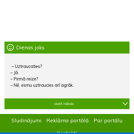
Dienas joks
– Uztraucaties?
– Jā.
– Pirmā reize?
– Nē, esmu uztraucies arī agrāk.
skatīt nākošo
Sludinājumi
Reklāma portālā
Par portālu
Kontakti