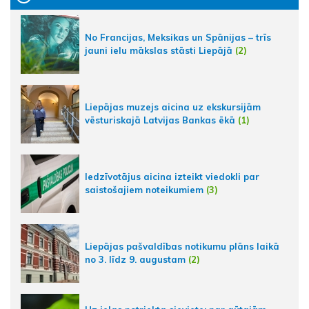
No Francijas, Meksikas un Spānijas – trīs
jauni ielu mākslas stāsti Liepājā
(2)
Liepājas muzejs aicina uz ekskursijām
vēsturiskajā Latvijas Bankas ēkā
(1)
Iedzīvotājus aicina izteikt viedokli par
saistošajiem noteikumiem
(3)
Liepājas pašvaldības notikumu plāns laikā
no 3. līdz 9. augustam
(2)