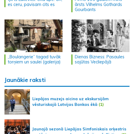
es ceru, pavisam cits es
ārsts Vilhelms Gothards
Gourbants
„Boulangerie” tagad tuvāk
Dienas Bizness: Pasaules
torņiem un saulei (galerija)
sajūtas Vecliepājā
Jaunākie raksti
Liepājas muzejs aicina uz ekskursijām
vēsturiskajā Latvijas Bankas ēkā
(1)
Jaunajā sezonā Liepājas Simfoniskais orķestris