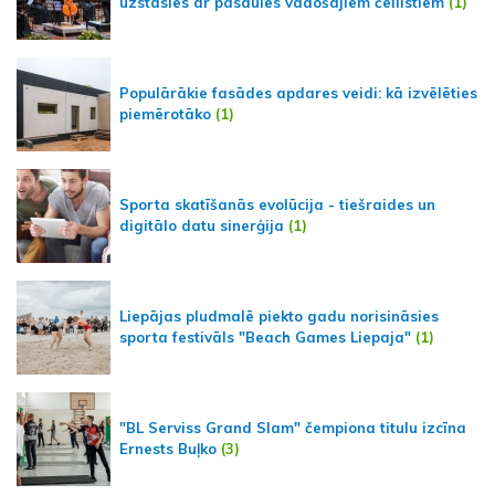
uzstāsies ar pasaules vadošajiem čellistiem
(1)
Populārākie fasādes apdares veidi: kā izvēlēties
piemērotāko
(1)
Sporta skatīšanās evolūcija - tiešraides un
digitālo datu sinerģija
(1)
Liepājas pludmalē piekto gadu norisināsies
sporta festivāls "Beach Games Liepaja"
(1)
"BL Serviss Grand Slam" čempiona titulu izcīna
Ernests Buļko
(3)