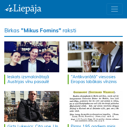
Birkas
"Mikus Fomins"
raksti
Ieskats izsmalcinātajā
"Antikvariātā" viesosies
Austrijas vīnu pasaulē
Eiropas labākais vīnzinis
Ģirts Lukevics: Cita upe. Un,
Pirms 195 gadiem miris