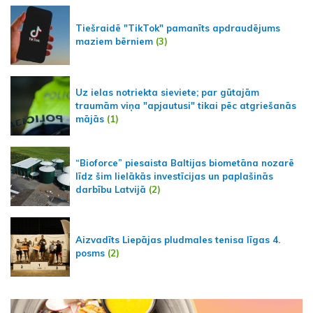
Tiešraidē "TikTok" pamanīts apdraudējums
maziem bērniem
(3)
Uz ielas notriekta sieviete; par gūtajām
traumām viņa "apjautusi" tikai pēc atgriešanās
mājās
(1)
“Bioforce” piesaista Baltijas biometāna nozarē
līdz šim lielākās investīcijas un paplašinās
darbību Latvijā
(2)
Aizvadīts Liepājas pludmales tenisa līgas 4.
posms
(2)