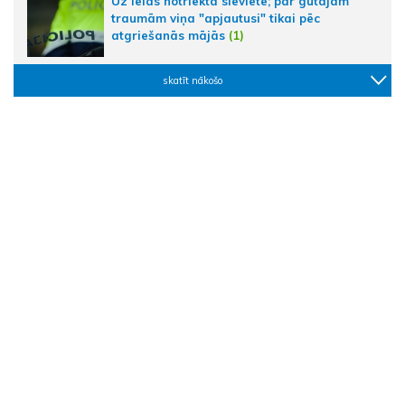
Uz ielas notriekta sieviete; par gūtajām
traumām viņa "apjautusi" tikai pēc
atgriešanās mājās
(1)
skatīt nākošo