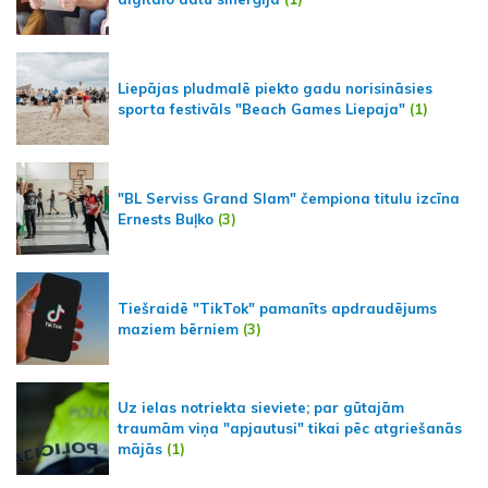
Liepājas pludmalē piekto gadu norisināsies
sporta festivāls "Beach Games Liepaja"
(1)
"BL Serviss Grand Slam" čempiona titulu izcīna
Ernests Buļko
(3)
Tiešraidē "TikTok" pamanīts apdraudējums
maziem bērniem
(3)
Uz ielas notriekta sieviete; par gūtajām
traumām viņa "apjautusi" tikai pēc atgriešanās
mājās
(1)