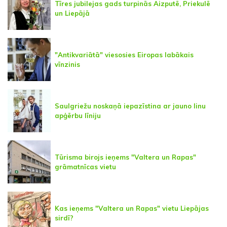
Tīres jubilejas gads turpinās Aizputē, Priekulē
un Liepājā
"Antikvariātā" viesosies Eiropas labākais
vīnzinis
Saulgriežu noskaņā iepazīstina ar jauno linu
apģērbu līniju
Tūrisma birojs ieņems "Valtera un Rapas"
grāmatnīcas vietu
Kas ieņems "Valtera un Rapas" vietu Liepājas
sirdī?