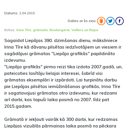
Datums:
2.04.2015
Dalies ar šo ziņu:
Birkas:
Irina Tīre
,
grāmata
,
Boulangerie
,
Valters un Rapa
Sagaidot Liepājas 390. dzimšanas dienu, māksliniece
Irina Tīre kā dāvanu pilsētas iedzīvotājiem un viesiem ir
sagādājusi grāmatas "Liepāja grafikās" papildināto
izdevumu.
"Liepāja grafikās" pirmo reizi tika izdota 2007.gadā, un,
pateicoties lasītāju lielajai interesei, šobrīd visi
grāmatas eksemplāri ir izpārdoti. Lai turpinātu darbu
pie Liepājas pilsētas iemūžināšanas grafikās, Irina Tīre
ir sagatavojusi grāmatas otro izdevumu, kur redzami
arī darbi, kas tapuši laika posmā no 2007. līdz pat
2015.gadam.
Grāmatā ir iekļauti vairāk kā 300 darbi, kur redzamas
Liepājas vizuālās pārmaiņas laika posmā no pēckara