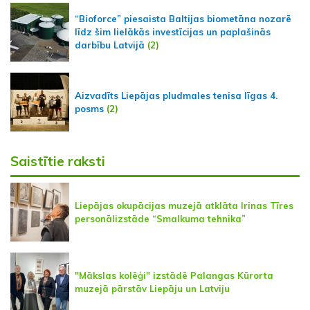
“Bioforce” piesaista Baltijas biometāna nozarē
līdz šim lielākās investīcijas un paplašinās
darbību Latvijā
(2)
Aizvadīts Liepājas pludmales tenisa līgas 4.
posms
(2)
Saistītie raksti
Liepājas okupācijas muzejā atklāta Irinas Tīres
personālizstāde “Smalkuma tehnika”
"Mākslas kolēģi" izstādē Palangas Kūrorta
muzejā pārstāv Liepāju un Latviju