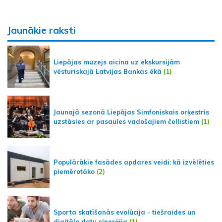
Jaunākie raksti
Liepājas muzejs aicina uz ekskursijām
vēsturiskajā Latvijas Bankas ēkā
(1)
Jaunajā sezonā Liepājas Simfoniskais orķestris
uzstāsies ar pasaules vadošajiem čellistiem
(1)
Populārākie fasādes apdares veidi: kā izvēlēties
piemērotāko
(2)
Sporta skatīšanās evolūcija - tiešraides un
digitālo datu sinerģija
(1)