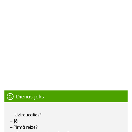
Dienas joks
– Uztraucaties?
– Jā.
– Pirmā reize?