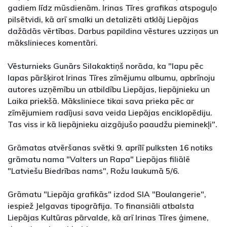
gadiem līdz mūsdienām. Irinas Tīres grafikas atspoguļo
pilsētvidi, kā arī smalki un detalizēti atklāj Liepājas
dažādās vērtības. Darbus papildina vēstures uzziņas un
mākslinieces komentāri.
Vēsturnieks Gunārs Silakaktiņš norāda, ka "lapu pēc
lapas pāršķirot Irinas Tīres zīmējumu albumu, apbrīnoju
autores uzņēmību un atbildību Liepājas, liepājnieku un
Laika priekšā. Māksliniece tikai sava prieka pēc ar
zīmējumiem radījusi sava veida Liepājas enciklopēdiju.
Tas viss ir kā liepājnieku aizgājušo paaudžu pieminekļi".
Grāmatas atvēršanas svētki 9. aprīlī pulksten 16 notiks
grāmatu nama "Valters un Rapa" Liepājas filiālē
"Latviešu Biedrības nams", Rožu laukumā 5/6.
Grāmatu "Liepāja grafikās" izdod SIA "Boulangerie",
iespiež Jelgavas tipogrāfija. To finansiāli atbalsta
Liepājas Kultūras pārvalde, kā arī Irinas Tīres ģimene,