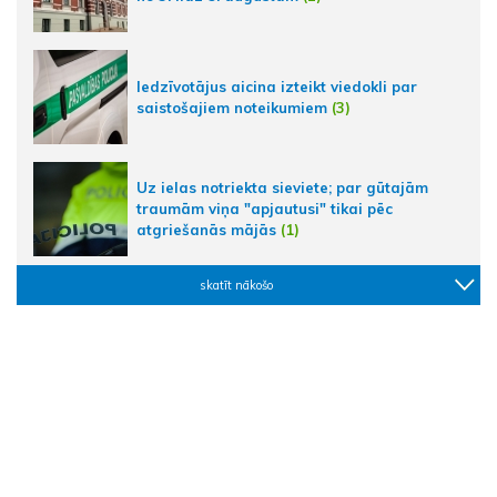
Iedzīvotājus aicina izteikt viedokli par
saistošajiem noteikumiem
(3)
Uz ielas notriekta sieviete; par gūtajām
traumām viņa "apjautusi" tikai pēc
atgriešanās mājās
(1)
skatīt nākošo