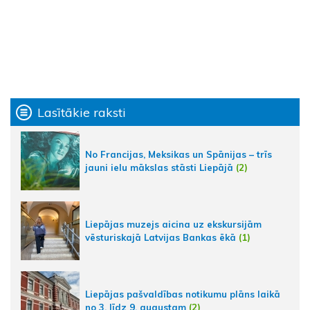
Lasītākie raksti
No Francijas, Meksikas un Spānijas – trīs
jauni ielu mākslas stāsti Liepājā
(2)
Liepājas muzejs aicina uz ekskursijām
vēsturiskajā Latvijas Bankas ēkā
(1)
Liepājas pašvaldības notikumu plāns laikā
no 3. līdz 9. augustam
(2)