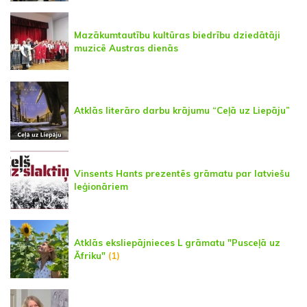
Mazākumtautību kultūras biedrību dziedātāji
muzicē Austras dienās
Atklās literāro darbu krājumu “Ceļā uz Liepāju”
Vinsents Hants prezentēs grāmatu par latviešu
leģionāriem
Atklās eksliepājnieces L grāmatu "Pusceļā uz
Āfriku"
(1)