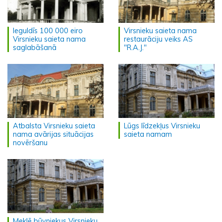
Ieguldīs 100 000 eiro
Virsnieku saieta nama
Virsnieku saieta nama
restaurāciju veiks AS
saglabāšanā
"R.A.J."
Atbalsta Virsnieku saieta
Lūgs līdzekļus Virsnieku
nama avārijas situācijas
saieta namam
novēršanu
Meklē būvniekus Virsnieku