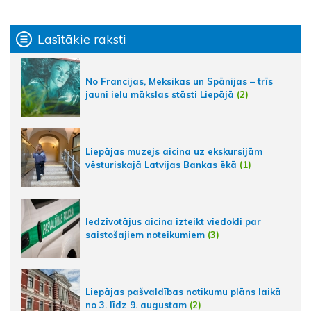
Lasītākie raksti
No Francijas, Meksikas un Spānijas – trīs
jauni ielu mākslas stāsti Liepājā
(2)
Liepājas muzejs aicina uz ekskursijām
vēsturiskajā Latvijas Bankas ēkā
(1)
Iedzīvotājus aicina izteikt viedokli par
saistošajiem noteikumiem
(3)
Liepājas pašvaldības notikumu plāns laikā
no 3. līdz 9. augustam
(2)