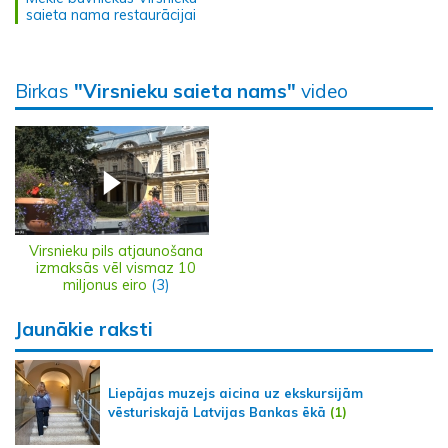
saieta nama restaurācijai
Birkas
"Virsnieku saieta nams"
video
Virsnieku pils atjaunošana
izmaksās vēl vismaz 10
miljonus eiro
(3)
Jaunākie raksti
Liepājas muzejs aicina uz ekskursijām
vēsturiskajā Latvijas Bankas ēkā
(1)