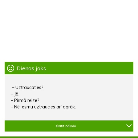
Dienas joks
– Uztraucaties?
– Jā.
– Pirmā reize?
– Nē, esmu uztraucies arī agrāk.
skatīt nākošo