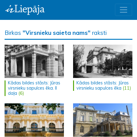
Birkas
"Virsnieku saieta nams"
raksti
Kādas bildes stāsts: Jūras
Kādas bildes stāsts: Jūras
virsnieku sapulces ēka. II
virsnieku sapulces ēka
(11)
daļa
(6)