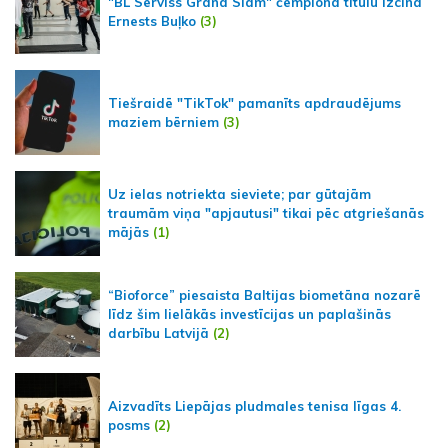
"BL Serviss Grand Slam" čempiona titulu izcīna
Ernests Buļko
(3)
Tiešraidē "TikTok" pamanīts apdraudējums
maziem bērniem
(3)
Uz ielas notriekta sieviete; par gūtajām
traumām viņa "apjautusi" tikai pēc atgriešanās
mājās
(1)
“Bioforce” piesaista Baltijas biometāna nozarē
līdz šim lielākās investīcijas un paplašinās
darbību Latvijā
(2)
Aizvadīts Liepājas pludmales tenisa līgas 4.
posms
(2)