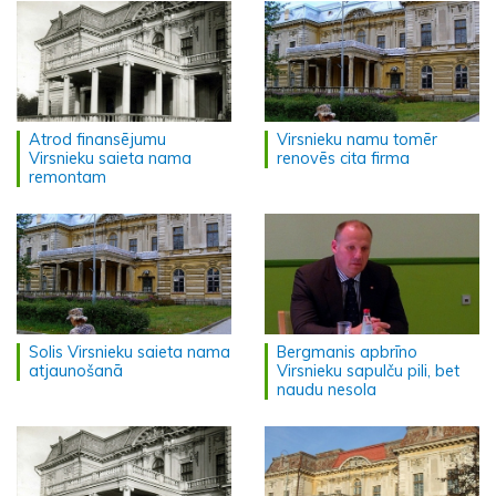
Atrod finansējumu
Virsnieku namu tomēr
Virsnieku saieta nama
renovēs cita firma
remontam
Solis Virsnieku saieta nama
Bergmanis apbrīno
atjaunošanā
Virsnieku sapulču pili, bet
naudu nesola