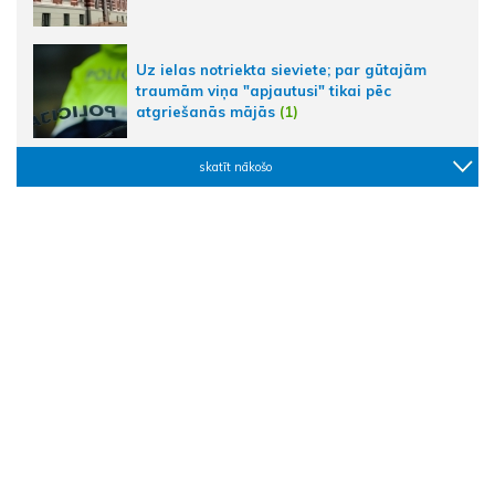
Uz ielas notriekta sieviete; par gūtajām
traumām viņa "apjautusi" tikai pēc
atgriešanās mājās
(1)
skatīt nākošo