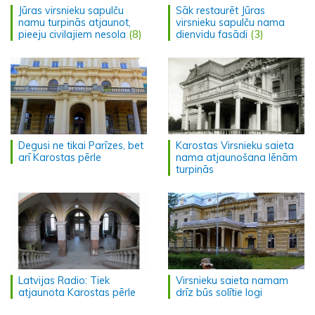
Jūras virsnieku sapulču
Sāk restaurēt Jūras
namu turpinās atjaunot,
virsnieku sapulču nama
pieeju civilajiem nesola
(8)
dienvidu fasādi
(3)
Degusi ne tikai Parīzes, bet
Karostas Virsnieku saieta
arī Karostas pērle
nama atjaunošana lēnām
turpinās
Latvijas Radio: Tiek
Virsnieku saieta namam
atjaunota Karostas pērle
drīz būs solītie logi