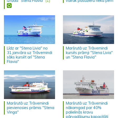
izrāda "Stena Flavia"
(1)
vairāk pasažieru nekā pērn
Līdz ar "Stena Livia" no
Maršrutā uz Trāvemindi
31.janvāra uz Trāvemindi
kursēs prāmji "Stena Livia"
sāks kursēt arī "Stena
un "Stena Flavia"
Flavia"
Maršrutā uz Trāvemindi
Maršrutā uz Trāvemindi
pievienosies prāmis "Stena
nākamgad par 40%
Vinga"
palielinās kravu
pārvadājumu kapacitāti