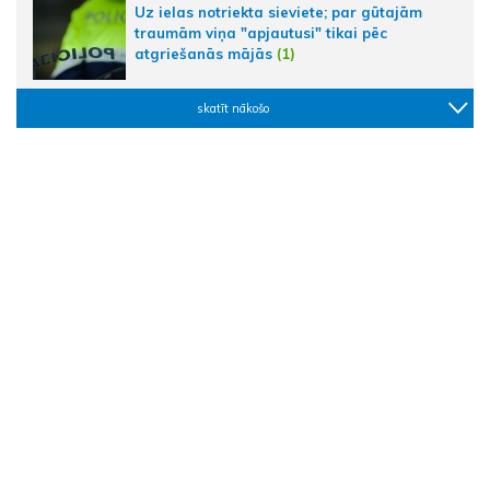
Uz ielas notriekta sieviete; par gūtajām
traumām viņa "apjautusi" tikai pēc
atgriešanās mājās
(1)
skatīt nākošo