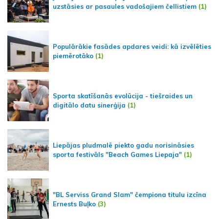
uzstāsies ar pasaules vadošajiem čellistiem
(1)
Populārākie fasādes apdares veidi: kā izvēlēties
piemērotāko
(1)
Sporta skatīšanās evolūcija - tiešraides un
digitālo datu sinerģija
(1)
Liepājas pludmalē piekto gadu norisināsies
sporta festivāls "Beach Games Liepaja"
(1)
"BL Serviss Grand Slam" čempiona titulu izcīna
Ernests Buļko
(3)