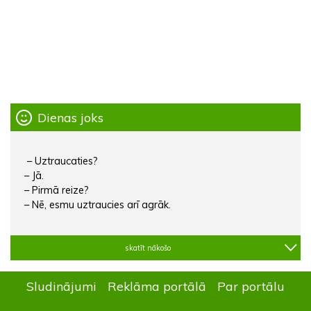
Dienas joks
– Uztraucaties?
– Jā.
– Pirmā reize?
– Nē, esmu uztraucies arī agrāk.
skatīt nākošo
Sludinājumi
Reklāma portālā
Par portālu