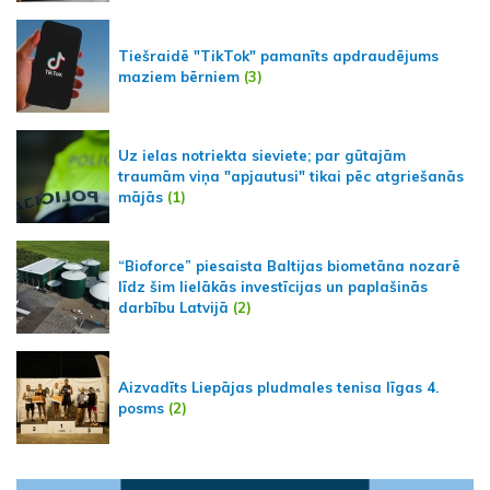
Tiešraidē "TikTok" pamanīts apdraudējums
maziem bērniem
(3)
Uz ielas notriekta sieviete; par gūtajām
traumām viņa "apjautusi" tikai pēc atgriešanās
mājās
(1)
“Bioforce” piesaista Baltijas biometāna nozarē
līdz šim lielākās investīcijas un paplašinās
darbību Latvijā
(2)
Aizvadīts Liepājas pludmales tenisa līgas 4.
posms
(2)