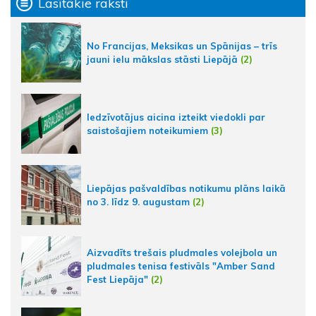
Lasītākie raksti
No Francijas, Meksikas un Spānijas – trīs
jauni ielu mākslas stāsti Liepājā
(2)
Iedzīvotājus aicina izteikt viedokli par
saistošajiem noteikumiem
(3)
Liepājas pašvaldības notikumu plāns laikā
no 3. līdz 9. augustam
(2)
Aizvadīts trešais pludmales volejbola un
pludmales tenisa festivāls "Amber Sand
Fest Liepāja"
(2)