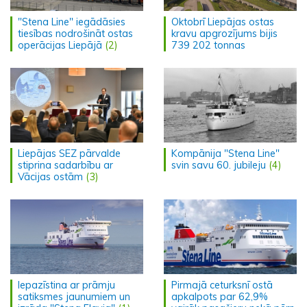
"Stena Line" iegādāsies
Oktobrī Liepājas ostas
tiesības nodrošināt ostas
kravu apgrozījums bijis
operācijas Liepājā
(2)
739 202 tonnas
Liepājas SEZ pārvalde
Kompānija "Stena Line"
stiprina sadarbību ar
svin savu 60. jubileju
(4)
Vācijas ostām
(3)
Iepazīstina ar prāmju
Pirmajā ceturksnī ostā
satiksmes jaunumiem un
apkalpots par 62,9%