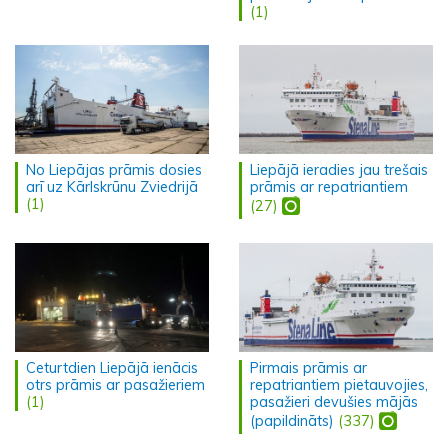
(1)
No Liepājas prāmis dosies
Liepājā ieradies jau trešais
arī uz Kārlskrūnu Zviedrijā
prāmis ar repatriantiem
(1)
(27)
Ceturtdien Liepājā ienācis
Pirmais prāmis ar
otrs prāmis ar pasažieriem
repatriantiem pietauvojies,
(1)
pasažieri devušies mājās
(papildināts)
(337)