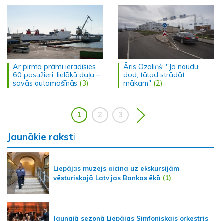
Ar pirmo prāmi ieradīsies
Āris Ozoliņš: "Ja naudu
60 pasažieri, lielākā daļa –
dod, tātad strādāt
savās automašīnās
(3)
mākam"
(2)
1
2
3
Jaunākie raksti
Liepājas muzejs aicina uz ekskursijām
vēsturiskajā Latvijas Bankas ēkā
(1)
Jaunajā sezonā Liepājas Simfoniskais orķestris