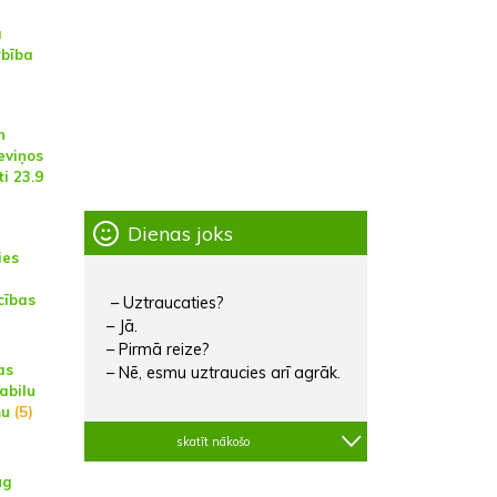
a
rbība
n
eviņos
i 23.9
Dienas joks
ies
cības
– Uztraucaties?
– Jā.
– Pirmā reize?
as
– Nē, esmu uztraucies arī agrāk.
abilu
mu
(5)
skatīt nākošo
ug