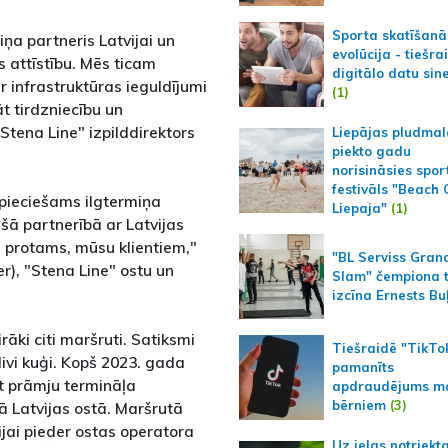
Sporta skatīšanā
iņa partneris Latvijai un
evolūcija - tiešra
 attīstību. Mēs ticam
digitālo datu sin
ur infrastruktūras ieguldījumi
(1)
t tirdzniecību un
tena Line" izpilddirektors
Liepājas pludmal
piekto gadu
norisināsies spor
festivāls "Beach
epieciešams ilgtermiņa
Liepaja"
(1)
šā partnerībā ar Latvijas
, protams, mūsu klientiem,"
"BL Serviss Gran
r), "Stena Line" ostu un
Slam" čempiona t
izcīna Ernests Bu
irāki citi maršruti. Satiksmi
Tiešraidē "TikTo
vi kuģi. Kopš 2023. gada
pamanīts
āt prāmju termināļa
apdraudējums m
bērniem
(3)
ā Latvijas ostā. Maršrutā
jai pieder ostas operatora
Uz ielas notriekt