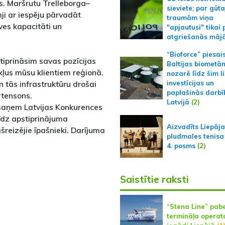
s. Maršrutu Trelleborga–
sieviete; par gūt
ji ar iespēju pārvadāt
traumām viņa
ves kapacitāti un
"apjautusi" tikai 
atgriešanās māj
“Bioforce” piesai
tiprināsim savas pozīcijas
Baltijas biometā
ļus mūsu klientiem reģionā.
nozarē līdz šim l
n tās infrastruktūru drošai
investīcijas un
paplašinās darbī
rtensons.
Latvijā
(2)
saņem Latvijas Konkurences
Līdz apstiprinājuma
Aizvadīts Liepāj
reizējie īpašnieki. Darījuma
pludmales tenisa
4. posms
(2)
Saistītie raksti
“Stena Line” pab
termināļa operat