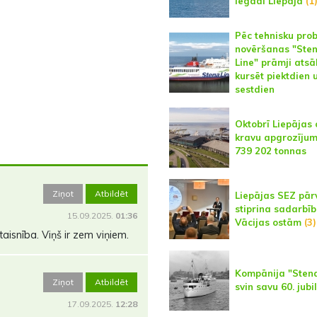
iegādi Liepājā
(1
Pēc tehnisku pro
novēršanas "Ste
Line" prāmji atsā
kursēt piektdien 
sestdien
Oktobrī Liepājas 
kravu apgrozījums
739 202 tonnas
Ziņot
Atbildēt
Liepājas SEZ pār
stiprina sadarbīb
15.09.2025.
01:36
Vācijas ostām
(3)
aisnība. Viņš ir zem viņiem.
Kompānija "Stena
Ziņot
Atbildēt
svin savu 60. jubi
17.09.2025.
12:28