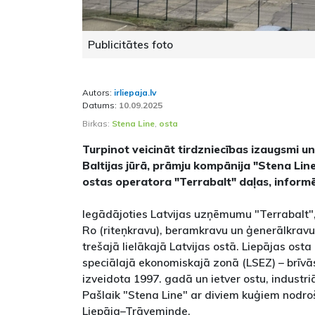
Publicitātes foto
Autors:
irliepaja.lv
Datums:
10.09.2025
Birkas:
Stena Line
,
osta
Turpinot veicināt tirdzniecības izaugsmi u
Baltijas jūrā, prāmju kompānija "Stena Line
ostas operatora "Terrabalt" daļas, infor
Iegādājoties Latvijas uzņēmumu "Terrabalt"
Ro (riteņkravu), beramkravu un ģenerālkravu
trešajā lielākajā Latvijas ostā. Liepājas ost
speciālajā ekonomiskajā zonā (LSEZ) – brīvās
izveidota 1997. gadā un ietver ostu, industriāl
Pašlaik "Stena Line" ar diviem kuģiem nodro
Liepāja–Trāveminde.