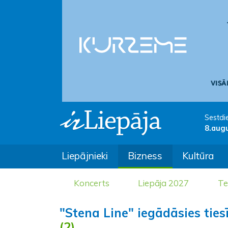
Sestdi
8.aug
Liepājnieki
Bizness
Kultūra
Koncerts
Liepāja 2027
Te
"Stena Line" iegādāsies ties
(2)