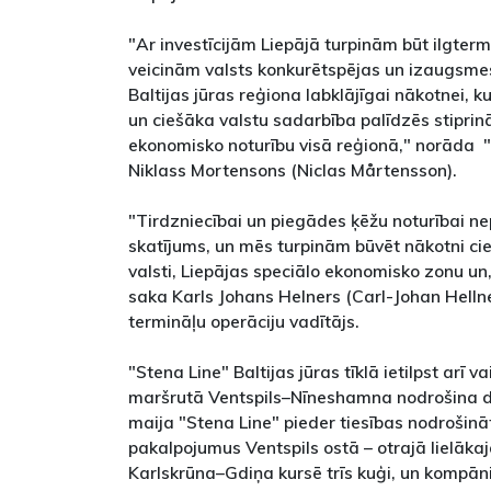
"Ar investīcijām Liepājā turpinām būt ilgterm
veicinām valsts konkurētspējas un izaugsmes
Baltijas jūras reģiona labklājīgai nākotnei, k
un ciešāka valstu sadarbība palīdzēs stiprinā
ekonomisko noturību visā reģionā," norāda "S
Niklass Mortensons (Niclas Mårtensson).
"Tirdzniecībai un piegādes ķēžu noturībai n
skatījums, un mēs turpinām būvēt nākotni cie
valsti, Liepājas speciālo ekonomisko zonu un
saka Karls Johans Helners (Carl-Johan Hellne
termināļu operāciju vadītājs.
"Stena Line" Baltijas jūras tīklā ietilpst arī va
maršrutā Ventspils–Nīneshamna nodrošina di
maija "Stena Line" pieder tiesības nodrošin
pakalpojumus Ventspils ostā – otrajā lielākaj
Karlskrūna–Gdiņa kursē trīs kuģi, un kompāni