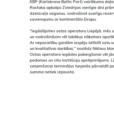
KBP (Karlskrona Baltic Port) vairākuma daļa
Rostoka apkalpo Zviedrijas vienīgie divi prām
dzelzceļa vagonus, nodrošinot svarīgu rezer
savienojumu ar kontinentālo Eiropu.
"Iegādājoties ostas operatoru Liepājā, mēs s
un nodrošināsim vēl labākus nākotnes apstāk
Ar nepacietību gaidām iespēju attīstīt ostu u
un kvalitatīvai darbībai," noslēdz Niklass Mo
Ostas operatora iegādes pabeigšanai vēl jā
padomes un citu institūciju apstiprinājums. 
saņemšanai termināļus turpinās pārvaldīt paš
summa netiek izpausta.