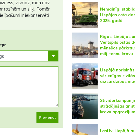
 bizness, vismaz, man nav
r rozīnēm un siļķi. Tomēr
Nemainīgi stabil
Liepājas osta da
e īpašumi ir iekonservēti
2025. gadā
Rīgas, Liepājas u
Ventspils ostās d
eju:
mēnešos pārkraut
milj. tonnu kravu
Liepājā norisinās
vērienīgas civilās
aizsardzības mā
Stividorkompānij
strādājušas ar st
kravu apgrozīju
Pievienot
Lasi.lv: Liepājā a