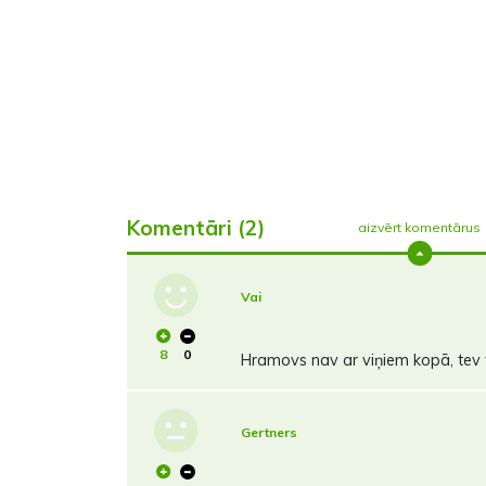
Komentāri (2)
aizvērt komentārus
Vai
8
0
Hramovs nav ar viņiem kopā, tev t
Gertners