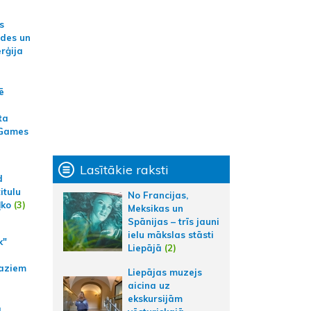
s
ides un
erģija
ē
ta
 Games
Lasītākie raksti
d
itulu
No Francijas,
ļko
(3)
Meksikas un
Spānijas – trīs jauni
ielu mākslas stāsti
k"
Liepājā
(2)
aziem
Liepājas muzejs
aicina uz
ekskursijām
a