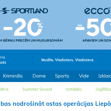
ena,
Mudīte, Vladislavs, Vladislava
usts
Krimināls
Dome
Sports
Vide
Izklai
ātris
Summer Sound
Izstādes
Izglītīb
ības nodrošināt ostas operācijas Liepā