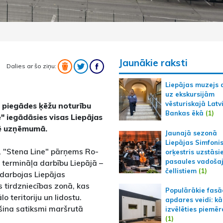
Jaunākie raksti
Dalies ar šo ziņu:
Liepājas muzejs 
uz ekskursijām
vēsturiskajā Latv
n piegādes ķēžu noturību
Bankas ēkā
(1)
" iegādāsies visas Liepājas
mē uzņēmumā.
Jaunajā sezonā
Liepājas Simfoni
, "Stena Line" pārņems Ro-
orķestris uzstāsi
pasaules vadoša
 termināļa darbību Liepājā –
čellistiem
(1)
a darbojas Liepājas
 tirdzniecības zonā, kas
Populārākie fas
o teritoriju un lidostu.
apdares veidi: kā
šina satiksmi maršrutā
izvēlēties piemēr
(1)