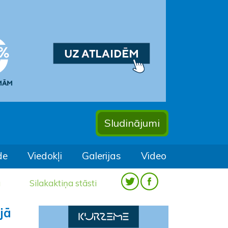
Sludinājumi
de
Viedokļi
Galerijas
Video
a
Silakaktiņa stāsti
jā