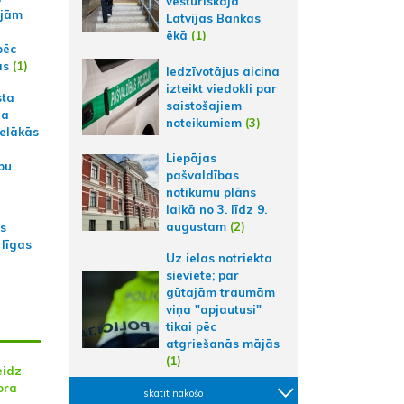
vēsturiskajā
ajām
Latvijas Bankas
ēkā
(1)
pēc
ās
(1)
Iedzīvotājus aicina
izteikt viedokli par
sta
saistošajiem
na
noteikumiem
(3)
ielākās
Liepājas
bu
pašvaldības
notikumu plāns
laikā no 3. līdz 9.
augustam
(2)
as
 līgas
Uz ielas notriekta
sieviete; par
gūtajām traumām
viņa "apjautusi"
tikai pēc
atgriešanās mājās
(1)
eidz
ora
skatīt nākošo