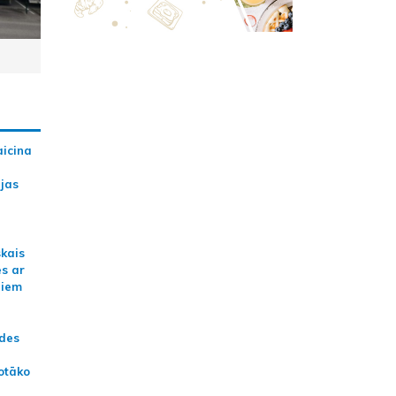
aicina
ijas
skais
es ar
jiem
ādes
otāko