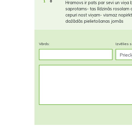
1
0
Hramovs ir pats par sevi un viņa
saprotams- tas līdzinās rosolam a
cepuri nost viņam- vismaz nopirkti
dažādās pielietošanas jomās
Vārds:
Izvēlies s