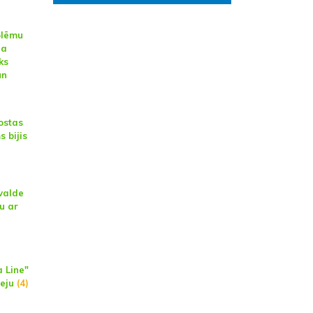
)
blēmu
na
ks
un
ostas
 bijis
valde
u ar
 Line"
leju
(4)