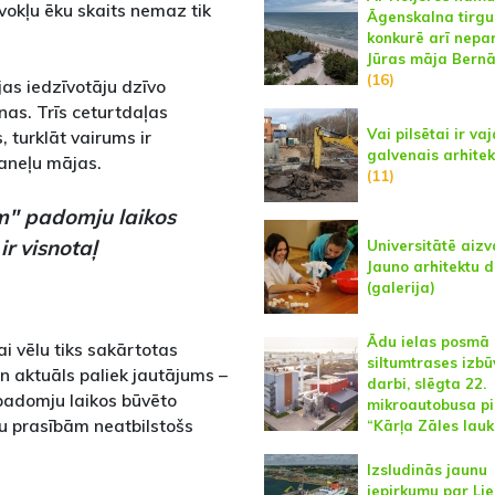
vokļu ēku skaits nemaz tik
Āgenskalna tirgu
konkurē arī nepa
Jūras māja Bernā
(16)
ijas iedzīvotāju dzīvo
nas. Trīs ceturtdaļas
Vai pilsētai ir va
turklāt vairums ir
galvenais arhitek
aneļu mājas.
(11)
m" padomju laikos
r visnotaļ
Universitātē aizv
Jauno arhitektu 
(galerija)
Ādu ielas posmā 
i vēlu tiks sakārtotas
siltumtrases izbū
n aktuāls paliek jautājums –
darbi, slēgta 22.
 padomju laikos būvēto
mikroautobusa pi
u prasībām neatbilstošs
“Kārļa Zāles lau
Izsludinās jaunu
iepirkumu par Li