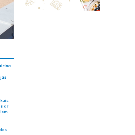
aicina
ijas
skais
es ar
jiem
ādes