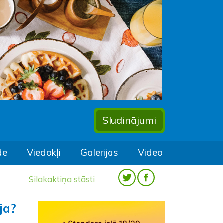
Sludinājumi
de
Viedokļi
Galerijas
Video
a
Silakaktiņa stāsti
ja?