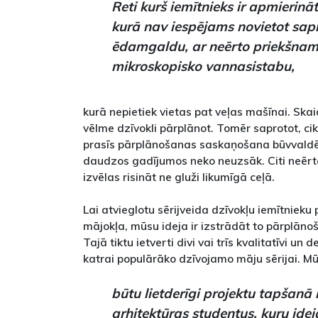
Reti kurš iemītnieks ir apmierināt
kurā nav iespējams novietot sap
ēdamgaldu, ar neērto priekšnam
mikroskopisko vannasistabu,
kurā nepietiek vietas pat veļas mašīnai. Skai
vēlme dzīvokli pārplānot. Tomēr saprotot, cik
prasīs pārplānošanas saskaņošana būvvaldēs
daudzos gadījumos neko neuzsāk. Citi neēr
izvēlas risināt ne gluži likumīgā ceļā.
Lai atvieglotu sērijveida dzīvokļu iemītnieku 
mājokļa, mūsu ideja ir izstrādāt to pārplāno
Tajā tiktu ietverti divi vai trīs kvalitatīvi un
katrai populārāko dzīvojamo māju sērijai. M
būtu lietderīgi projektu tapšanā i
arhitektūras studentus, kuru idej