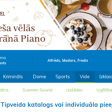
ena,
Alfrēds, Madars, Fredis
usts
Krimināls
Dome
Sports
Vide
Izklai
ātris
Summer Sound
Izstādes
Izglītīb
 Tipveida katalogs vai individuāla piee