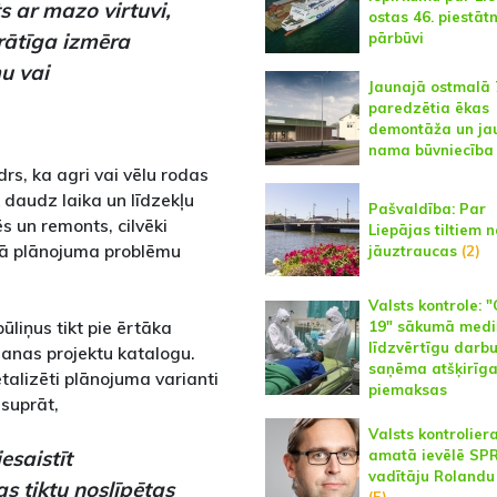
s ar mazo virtuvi,
ostas 46. piestāt
rātīga izmēra
pārbūvi
u vai
Jaunajā ostmalā 
paredzētia ēkas
demontāža un ja
nama būvniecība
drs, ka agri vai vēlu rodas
 daudz laika un līdzekļu
Pašvaldība: Par
 un remonts, cilvēki
Liepājas tiltiem 
tā plānojuma problēmu
jāuztraucas
(2)
Valsts kontrole: 
pūliņus tikt pie ērtāka
19" sākumā medi
līdzvērtīgu darb
šanas projektu katalogu.
saņēma atšķirīg
 detalizēti plānojuma varianti
piemaksas
ūsuprāt,
Valsts kontrolier
esaistīt
amatā ievēlē SP
vadītāju Rolandu 
as tiktu noslīpētas
(5)