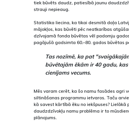
tiek būvēts daudz, patiesībā jaunu daudzdzī
strauji nepieaug.
Statistika liecina, ka tikai desmitā daļa Latv
mājokļos, kas būvēti pēc neatkarības atgūša
dzīvojamā fonda būvētas vēl padomju gados, 
pagājušā gadsimta 60.–80. gados būvētas p
Tas nozīmē, ka pat "svaigākajā
būvētajām ēkām ir 40 gadu, kas i
cienījams vecums.
Mēs varam cerēt, ka šo namu fasādes agri va
siltināšanas programmu ietvaros. Taču arvie
kā savest kārtībā ēku no iekšpuses? Lielākā
daudzdzīvokļu namu problēma ir to mūsdien
plānojums.