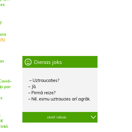
nes
7
una
(5)
Dienas joks
nav
– Uztraucaties?
"Covid–
– Jā.
ķi par
u
– Pirmā reize?
as
– Nē, esmu uztraucies arī agrāk.
a
skatīt nākošo
RK
Irkli