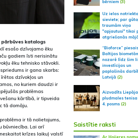
bērniem
(3)
Uz ielas notriekt
sieviete; par gūt
traumām viņa
"apjautusi" tikai 
atgriešanās māj
u pārbūves katalogs
“Bioforce” piesai
klī esošo dzīvojamo ēku
Baltijas biometā
aču gadiem īsti nerisinātu
nozarē līdz šim l
kļu ēku tehnisko stāvokli.
investīcijas un
 spriedums ir gana skarbs:
paplašinās darbī
 īrētos dzīvokļos un
Latvijā
(2)
mos, no kuriem daudzi ir
sāpējušās problēmas
Aizvadīts Liepāj
vešanu kārtībā, ir tipveida
pludmales tenisa
4. posms
(2)
c tā domāju.
problēma ir tā nolietojums,
Saistītie raksti
 būvniecība. Lai arī
eskaitot krīzes laiku) valstī
Ar Hoijeres namu