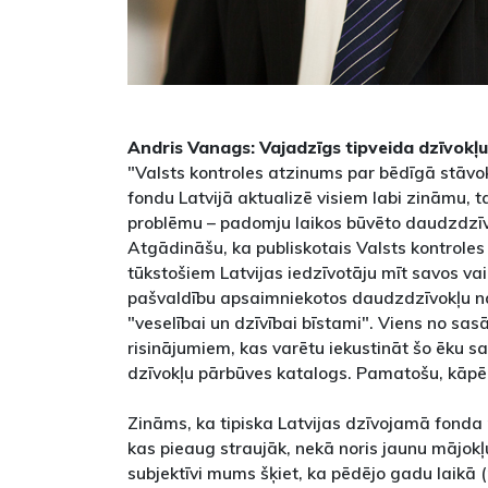
Andris Vanags: Vajadzīgs tipveida dzīvokļ
"Valsts kontroles atzinums par bēdīgā stāvo
fondu Latvijā aktualizē visiem labi zināmu, t
problēmu – padomju laikos būvēto daudzdzīvo
Atgādināšu, ka publiskotais Valsts kontroles
tūkstošiem Latvijas iedzīvotāju mīt savos vai
pašvaldību apsaimniekotos daudzdzīvokļu na
"veselībai un dzīvībai bīstami". Viens no sa
risinājumiem, kas varētu iekustināt šo ēku sa
dzīvokļu pārbūves katalogs. Pamatošu, kāpē
Zināms, ka tipiska Latvijas dzīvojamā fonda 
kas pieaug straujāk, nekā noris jaunu mājokļu
subjektīvi mums šķiet, ka pēdējo gadu laikā (n