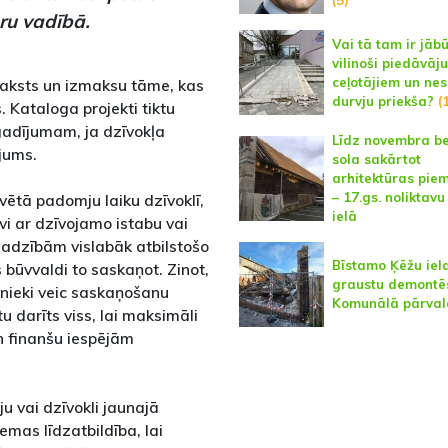
eru vadībā.
Vai tā tam ir jābū
vilinoši piedāvāj
ceļotājiem un ne
aksts un izmaksu tāme, kas
durvju priekša?
(
. Kataloga projekti tiktu
gadījumam, ja dzīvokļa
Līdz novembra b
jums.
sola sakārtot
arhitektūras piem
– 17.gs. noliktavu
vētā padomju laiku dzīvoklī,
ielā
vi ar dzīvojamo istabu vai
ajadzībām vislabāk atbilstošo
Bīstamo Ķēžu iel
būvvaldi to saskaņot. Zinot,
graustu demontē
inieki veic saskaņošanu
Komunālā pārval
u darīts viss, lai maksimāli
n finanšu iespējām
ju vai dzīvokli jaunajā
emas līdzatbildība, lai