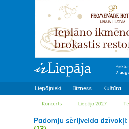
Piektdi
7.aug
Liepājnieki
Bizness
Kultūra
Koncerts
Liepāja 2027
Te
Padomju sērijveida dzīvokļi:
(13)