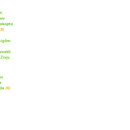
t:
umi
sakopta
18)
eigām
inekli
 Zivju
as
s
de
(6)