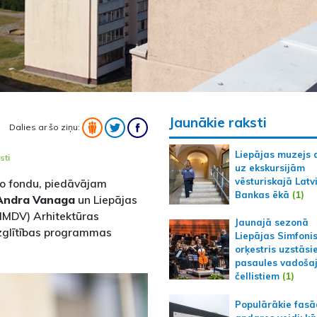
Jaunākie raksti
Dalies ar šo ziņu:
Liepājas muzejs 
sti
uz ekskursijām
vēsturiskajā Latv
mo fondu, piedāvājam
Bankas ēkā
(1)
Andra Vanaga
un Liepājas
MMDV) Arhitektūras
Jaunajā sezonā
izglītības programmas
Liepājas Simfoni
orķestris uzstāsi
pasaules vadoša
čellistiem
(1)
Populārākie fas