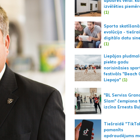
apdares veidi: kā
izvēlēties piemēr
(1)
Sporta skatīšanā
evolūcija - tiešra
digitālo datu sin
(1)
Liepājas pludmal
piekto gadu
norisināsies spor
festivāls "Beach
Liepaja"
(1)
"BL Serviss Gran
Slam" čempiona t
izcīna Ernests Bu
Tiešraidē "TikTo
pamanīts
apdraudējums m