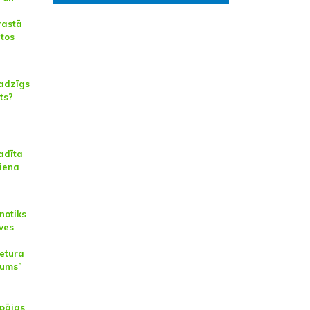
rastā
tos
jadzīgs
ts?
adīta
diena
notiks
ves
etura
kums”
epājas