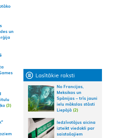
otāko
s
ides un
erģija
ē
ta
 Games
Lasītākie raksti
No Francijas,
Meksikas un
d
Spānijas – trīs jauni
itulu
ielu mākslas stāsti
ļko
(3)
Liepājā
(2)
k"
Iedzīvotājus aicina
izteikt viedokli par
aziem
saistošajiem