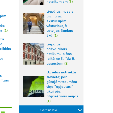
noteikumiem
(3)
a
Liepājas muzejs
ajām
aicina uz
ekskursijām
pēc
vēsturiskajā
ās
(1)
Latvijas Bankas
ēkā
(1)
sta
na
Liepājas
ielākās
pašvaldības
notikumu plāns
bu
laikā no 3. līdz 9.
augustam
(2)
Uz ielas notriekta
as
sieviete; par
 līgas
gūtajām traumām
viņa "apjautusi"
tikai pēc
atgriešanās mājās
(1)
skatīt nākošo
 un