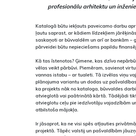
profesionālu arhitektu un inženi
Katalogā būtu iekļauts paveicamo darbu apr
ļautu saprast, ar kādiem līdzekļiem jārēķinās
saskaņoti ar būvvaldēm un arī ar bankām – 
pārveidei būtu nepieciešams papildu finansē
Kā tas īstenotos? Ģimene, kas dzīvo nepārbū
vēlas veikt pārbūvi. Piemēram, savienot virtu
vannas istabu – ar tualeti. Tā izvēlas viņu v
plānojuma variantu un dodas uz pašvaldības 
ka projekts nāk no kataloga, būvvaldes darb
atvieglotā vai paātrinātā kārtā. Tādējādi tikt
atvieglotu ceļu pie iedzīvotāju vajadzībām u
atbilstoša mājokļa.
Ir jāsaprot, ka ne visi spēs atļauties privātmā
projektā. Tāpēc valstij un pašvaldībām jāuzņ