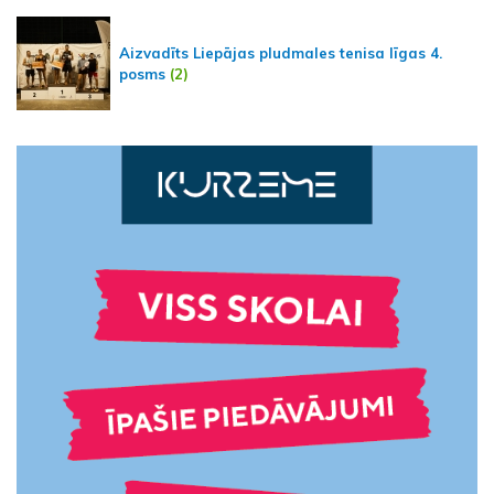
Aizvadīts Liepājas pludmales tenisa līgas 4.
posms
(2)