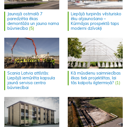
Jaunajā ostmalā 7
Liepājā turpinās vēsturisko
paredzētia ēkas
ēku atjaunošana –
demontāža un jauna nama
Kūrmājas prospektā taps
būvniecība
(5)
moderni dzīvokļi
Scania Latvia attīstās:
Kā mūsdienu saimniecības
Liepājā iemūrēta kapsula
ēkas tiek projektētas, lai
jaunā servisa centra
tās kalpotu ilgtermiņā?
(1)
būvniecībai