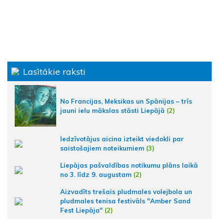
Lasītākie raksti
No Francijas, Meksikas un Spānijas – trīs
jauni ielu mākslas stāsti Liepājā
(2)
Iedzīvotājus aicina izteikt viedokli par
saistošajiem noteikumiem
(3)
Liepājas pašvaldības notikumu plāns laikā
no 3. līdz 9. augustam
(2)
Aizvadīts trešais pludmales volejbola un
pludmales tenisa festivāls "Amber Sand
Fest Liepāja"
(2)