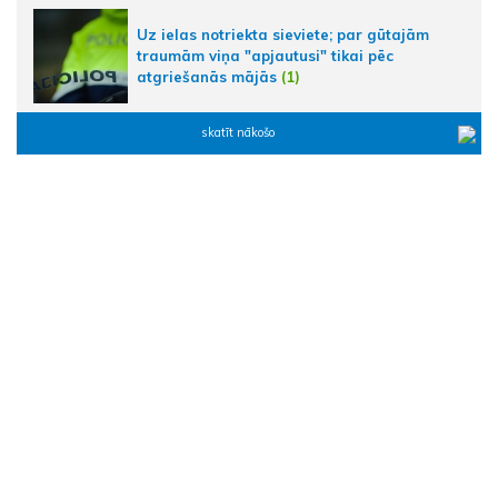
Uz ielas notriekta sieviete; par gūtajām
traumām viņa "apjautusi" tikai pēc
atgriešanās mājās
(1)
skatīt nākošo