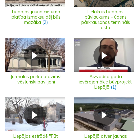
Liepājas jaunā cietuma
Lielākais Liepājas
platība izmaksu dēļ būs
būvlaukums – ūdens
mazāka
(2)
pārkraušanas termināls
ostā
Jūrmalas parkā atdzimst
Aizvadītā gada
vēsturiski paviljoni
ievērojamākie būvprojekti
Liepājā
(1)
Liepājas estrādē "Pūt,
Liepājā atver jaunas