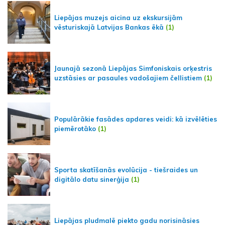
Liepājas muzejs aicina uz ekskursijām
vēsturiskajā Latvijas Bankas ēkā
(1)
Jaunajā sezonā Liepājas Simfoniskais orķestris
uzstāsies ar pasaules vadošajiem čellistiem
(1)
Populārākie fasādes apdares veidi: kā izvēlēties
piemērotāko
(1)
Sporta skatīšanās evolūcija - tiešraides un
digitālo datu sinerģija
(1)
Liepājas pludmalē piekto gadu norisināsies