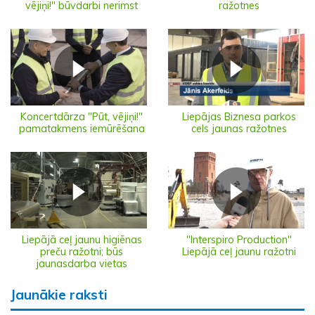
vējiņi!" būvdarbi nerimst
ražotnes
Koncertdārza "Pūt, vējiņi!"
Liepājas Biznesa parkos
pamatakmens iemūrēšana
cels jaunas ražotnes
Liepājā ceļ jaunu higiēnas
"Interspiro Production"
preču ražotni; būs
Liepājā ceļ jaunu ražotni
jaunasdarba vietas
Jaunākie raksti