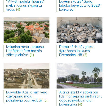
"VIA-S modular houses"
būvēm skates "Gada
meklē jaunus eksporta
labākā būve Latvijā 2023"
tirgus
(4)
konkursā
Izsludina metu konkursu
Darbu sācis būvgružu
Liepājas teātra mazās
šķirošanas laukums
zāles piebūvei
(1)
Ezermalas ielā
(2)
Būvvalde: Kas jāņem vērā
Aicina izteikt viedokli par
dzīvojamo māju
līdzfinansējuma piešķiršanu
palīgbūvju būvniecībā?
(3)
daudzdzīvokļu māju
būvniecībai
(4)