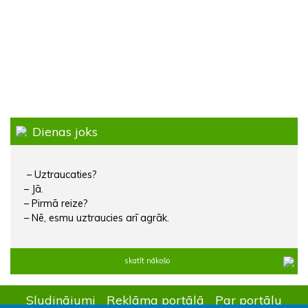
Dienas joks
– Uztraucaties?
– Jā.
– Pirmā reize?
– Nē, esmu uztraucies arī agrāk.
skatīt nākošo
Sludinājumi
Reklāma portālā
Par portālu