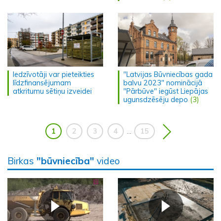
Iedzīvotāji var pieteikties
"Latvijas Būvniecības gada
līdzfinansējumam
balvu 2023" nominācijā
atkritumu sētiņu izveidei
"Pārbūve" iegūst Liepājas
ugunsdzēsēju depo
(3)
1
2
3
4
15
...
Birkas
"būvniecība"
video