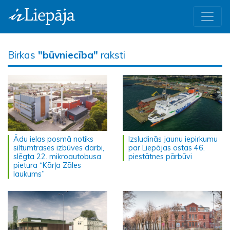
Birkas
"būvniecība"
raksti
Ādu ielas posmā notiks
Izsludinās jaunu iepirkumu
siltumtrases izbūves darbi,
par Liepājas ostas 46.
slēgta 22. mikroautobusa
piestātnes pārbūvi
pietura “Kārļa Zāles
laukums”