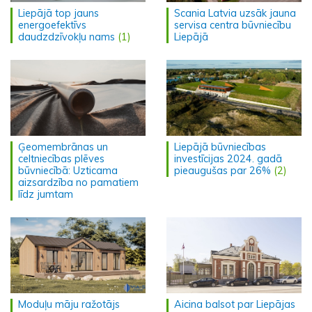
Liepājā top jauns
Scania Latvia uzsāk jauna
energoefektīvs
servisa centra būvniecību
daudzdzīvokļu nams
(1)
Liepājā
Ģeomembrānas un
Liepājā būvniecības
celtniecības plēves
investīcijas 2024. gadā
būvniecībā: Uzticama
pieaugušas par 26%
(2)
aizsardzība no pamatiem
līdz jumtam
Moduļu māju ražotājs
Aicina balsot par Liepājas