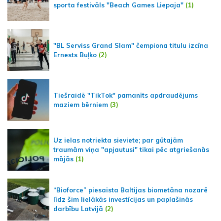
sporta festivāls "Beach Games Liepaja"
(1)
"BL Serviss Grand Slam" čempiona titulu izcīna
Ernests Buļko
(2)
Tiešraidē "TikTok" pamanīts apdraudējums
maziem bērniem
(3)
Uz ielas notriekta sieviete; par gūtajām
traumām viņa "apjautusi" tikai pēc atgriešanās
mājās
(1)
“Bioforce” piesaista Baltijas biometāna nozarē
līdz šim lielākās investīcijas un paplašinās
darbību Latvijā
(2)