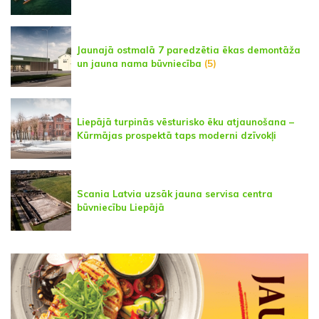
Jaunajā ostmalā 7 paredzētia ēkas demontāža
un jauna nama būvniecība
(5)
Liepājā turpinās vēsturisko ēku atjaunošana –
Kūrmājas prospektā taps moderni dzīvokļi
Scania Latvia uzsāk jauna servisa centra
būvniecību Liepājā