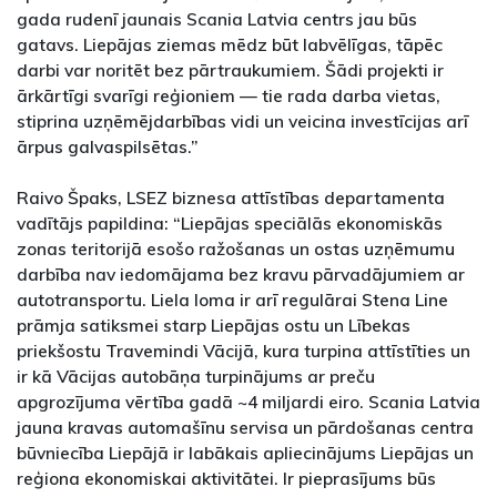
gada rudenī jaunais Scania Latvia centrs jau būs
gatavs. Liepājas ziemas mēdz būt labvēlīgas, tāpēc
darbi var noritēt bez pārtraukumiem. Šādi projekti ir
ārkārtīgi svarīgi reģioniem — tie rada darba vietas,
stiprina uzņēmējdarbības vidi un veicina investīcijas arī
ārpus galvaspilsētas.”
Raivo Špaks, LSEZ biznesa attīstības departamenta
vadītājs papildina: “Liepājas speciālās ekonomiskās
zonas teritorijā esošo ražošanas un ostas uzņēmumu
darbība nav iedomājama bez kravu pārvadājumiem ar
autotransportu. Liela loma ir arī regulārai Stena Line
prāmja satiksmei starp Liepājas ostu un Lībekas
priekšostu Travemindi Vācijā, kura turpina attīstīties un
ir kā Vācijas autobāņa turpinājums ar preču
apgrozījuma vērtība gadā ~4 miljardi eiro. Scania Latvia
jauna kravas automašīnu servisa un pārdošanas centra
būvniecība Liepājā ir labākais apliecinājums Liepājas un
reģiona ekonomiskai aktivitātei. Ir pieprasījums būs