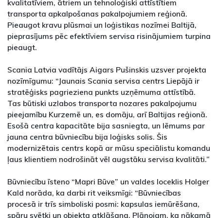
kvalitatīviem, ātriem un tehnoloģiski attīstītiem
transporta apkalpošanas pakalpojumiem reģionā.
Pieaugot kravu plūsmai un loģistikas nozīmei Baltijā,
pieprasījums pēc efektīviem servisa risinājumiem turpina
pieaugt.
Scania Latvia vadītājs Aigars Pušinskis uzsver projekta
nozīmīgumu: “Jaunais Scania servisa centrs Liepājā ir
stratēģisks pagrieziena punkts uzņēmuma attīstībā.
Tas būtiski uzlabos transporta nozares pakalpojumu
pieejamību Kurzemē un, es domāju, arī Baltijas reģionā.
Esošā centra kapacitāte bija sasniegta, un lēmums par
jauna centra būvniecību bija loģisks solis. Šis
modernizētais centrs kopā ar mūsu speciālistu komandu
ļaus klientiem nodrošināt vēl augstāku servisa kvalitāti.”
Būvniecību īsteno “Mapri Būve” un valdes loceklis Holger
Kald norāda, ka darbi rit veiksmīgi: “Būvniecības
procesā ir trīs simboliski posmi: kapsulas iemūrēšana,
spāru svētki un objekta atklāšana. Plānojam, ka nākamā