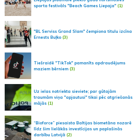
sporta festivāls "Beach Games Liepaja"
(1)
"BL Serviss Grand Slam" čempiona titulu izcīna
Ernests Buļko
(3)
Tiešraidē "TikTok" pamanīts apdraudējums
maziem bērniem
(3)
Uz ielas notriekta sieviete; par gūtajām
traumām viņa "apjautusi" tikai pēc atgriešanās
mājās
(1)
“Bioforce” piesaista Baltijas biometāna nozarē
līdz šim lielākās investīcijas un paplašinās
darbību Latvijā
(2)