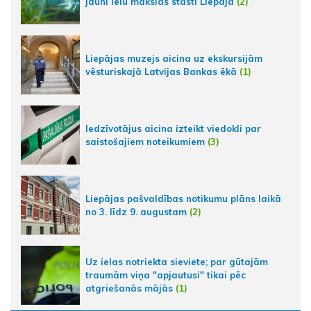
jauni ielu mākslas stāsti Liepājā
(2)
Liepājas muzejs aicina uz ekskursijām
vēsturiskajā Latvijas Bankas ēkā
(1)
Iedzīvotājus aicina izteikt viedokli par
saistošajiem noteikumiem
(3)
Liepājas pašvaldības notikumu plāns laikā
no 3. līdz 9. augustam
(2)
Uz ielas notriekta sieviete; par gūtajām
traumām viņa "apjautusi" tikai pēc
atgriešanās mājās
(1)