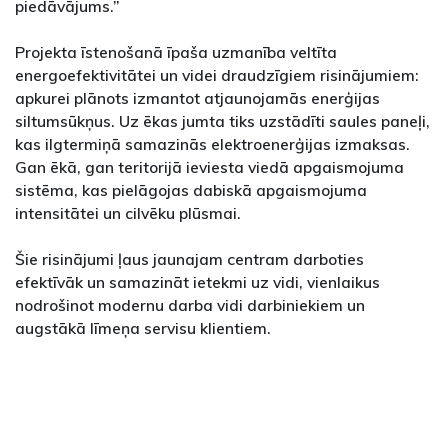
piedāvājums.”
Projekta īstenošanā īpaša uzmanība veltīta
energoefektivitātei un videi draudzīgiem risinājumiem:
apkurei plānots izmantot atjaunojamās enerģijas
siltumsūkņus. Uz ēkas jumta tiks uzstādīti saules paneļi,
kas ilgtermiņā samazinās elektroenerģijas izmaksas.
Gan ēkā, gan teritorijā ieviesta viedā apgaismojuma
sistēma, kas pielāgojas dabiskā apgaismojuma
intensitātei un cilvēku plūsmai.
Šie risinājumi ļaus jaunajam centram darboties
efektīvāk un samazināt ietekmi uz vidi, vienlaikus
nodrošinot modernu darba vidi darbiniekiem un
augstākā līmeņa servisu klientiem.