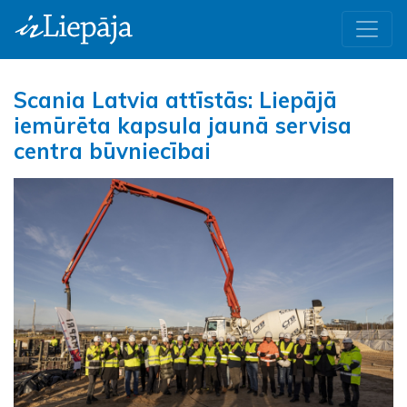
Scania Latvia attīstās: Liepājā
iemūrēta kapsula jaunā servisa
centra būvniecībai