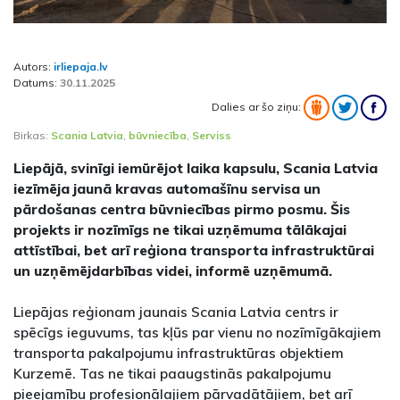
Autors:
irliepaja.lv
Datums:
30.11.2025
Dalies ar šo ziņu:
Birkas:
Scania Latvia
,
būvniecība
,
Serviss
Liepājā, svinīgi iemūrējot laika kapsulu, Scania Latvia
iezīmēja jaunā kravas automašīnu servisa un
pārdošanas centra būvniecības pirmo posmu. Šis
projekts ir nozīmīgs ne tikai uzņēmuma tālākajai
attīstībai, bet arī reģiona transporta infrastruktūrai
un uzņēmējdarbības videi, informē uzņēmumā.
Liepājas reģionam jaunais Scania Latvia centrs ir
spēcīgs ieguvums, tas kļūs par vienu no nozīmīgākajiem
transporta pakalpojumu infrastruktūras objektiem
Kurzemē. Tas ne tikai paaugstinās pakalpojumu
pieejamību profesionālajiem pārvadātājiem, bet arī