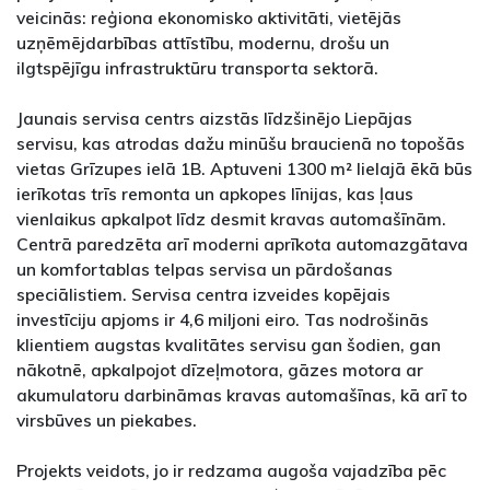
veicinās: reģiona ekonomisko aktivitāti, vietējās
uzņēmējdarbības attīstību, modernu, drošu un
ilgtspējīgu infrastruktūru transporta sektorā.
Jaunais servisa centrs aizstās līdzšinējo Liepājas
servisu, kas atrodas dažu minūšu braucienā no topošās
vietas Grīzupes ielā 1B. Aptuveni 1300 m² lielajā ēkā būs
ierīkotas trīs remonta un apkopes līnijas, kas ļaus
vienlaikus apkalpot līdz desmit kravas automašīnām.
Centrā paredzēta arī moderni aprīkota automazgātava
un komfortablas telpas servisa un pārdošanas
speciālistiem. Servisa centra izveides kopējais
investīciju apjoms ir 4,6 miljoni eiro. Tas nodrošinās
klientiem augstas kvalitātes servisu gan šodien, gan
nākotnē, apkalpojot dīzeļmotora, gāzes motora ar
akumulatoru darbināmas kravas automašīnas, kā arī to
virsbūves un piekabes.
Projekts veidots, jo ir redzama augoša vajadzība pēc