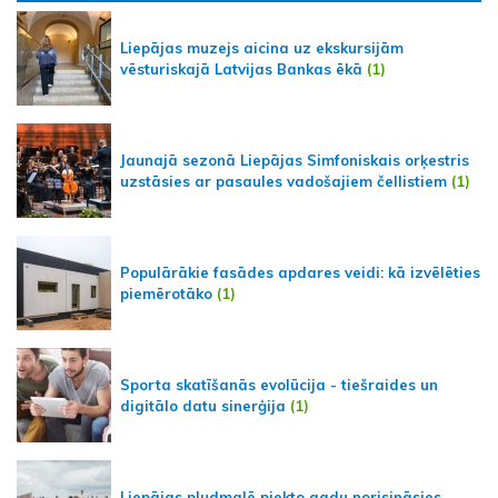
Liepājas muzejs aicina uz ekskursijām
vēsturiskajā Latvijas Bankas ēkā
(1)
Jaunajā sezonā Liepājas Simfoniskais orķestris
uzstāsies ar pasaules vadošajiem čellistiem
(1)
Populārākie fasādes apdares veidi: kā izvēlēties
piemērotāko
(1)
Sporta skatīšanās evolūcija - tiešraides un
digitālo datu sinerģija
(1)
Liepājas pludmalē piekto gadu norisināsies