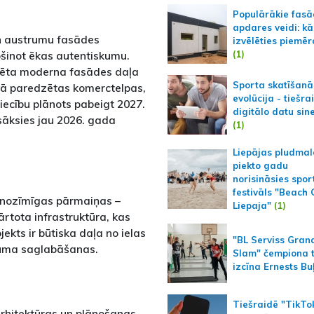
Populārākie fas
apdares veidi: kā
n austrumu fasādes
izvēlēties piemēr
(1)
ošinot ēkas autentiskumu.
ūvēta moderna fasādes daļa
Sporta skatīšanā
vā paredzētas komerctelpas,
evolūcija - tiešra
iecību plānots pabeigt 2027.
digitālo datu sin
sāksies jau 2026. gada
(1)
Liepājas pludmal
piekto gadu
norisināsies spor
festivāls "Beach
 nozīmīgas pārmaiņas –
Liepaja"
(1)
rtota infrastruktūra, kas
ojekts ir būtiska daļa no ielas
"BL Serviss Gran
ojuma saglabāšanas.
Slam" čempiona t
izcīna Ernests Bu
Tiešraidē "TikTo
 arhitektūras un plānošanas