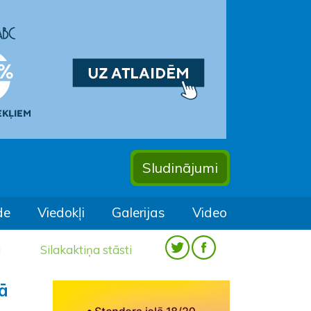
Sludinājumi
de
Viedokļi
Galerijas
Video
a
Silakaktiņa stāsti
ā