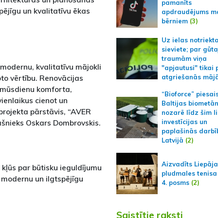
pamanīts
spējīgu un kvalitatīvu ēkas
apdraudējums m
bērniem
(3)
Uz ielas notriekt
sieviete; par gūt
traumām viņa
 modernu, kvalitatīvu mājokli
"apjautusi" tikai 
to vērtību. Renovācijas
atgriešanās māj
st mūsdienu komforta,
“Bioforce” piesai
ienlaikus cienot un
Baltijas biometā
 projekta pārstāvis, “AVER
nozarē līdz šim l
šnieks Oskars Dombrovskis.
investīcijas un
paplašinās darbī
Latvijā
(2)
Aizvadīts Liepāj
kļūs par būtisku ieguldījumu
pludmales tenisa
 modernu un ilgtspējīgu
4. posms
(2)
Saistītie raksti