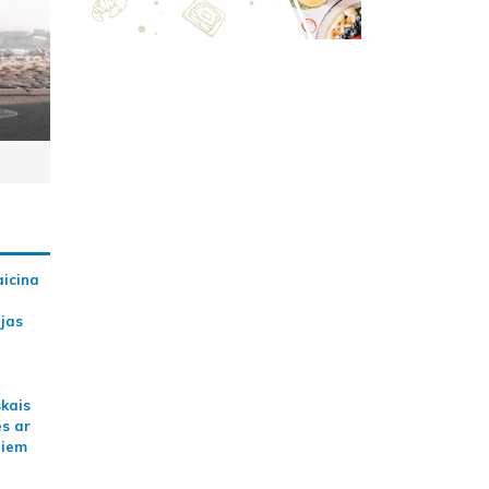
aicina
ijas
skais
es ar
jiem