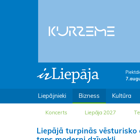
Piektdi
7.aug
Liepājnieki
Bizness
Kultūra
Koncerts
Liepāja 2027
Te
Liepājā turpinās vēsturisk
taps moderni dzīvokļi