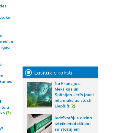
ādes
otāko
s
ides un
erģija
ē
Lasītākie raksti
ta
 Games
No Francijas,
Meksikas un
Spānijas – trīs jauni
ielu mākslas stāsti
d
Liepājā
(2)
itulu
ļko
(3)
Iedzīvotājus aicina
izteikt viedokli par
k"
saistošajiem