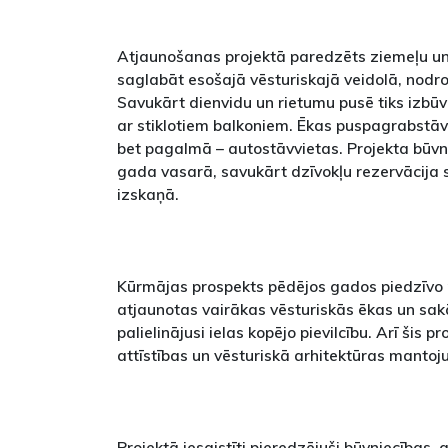
Atjaunošanas projektā paredzēts ziemeļu u
saglabāt esošajā vēsturiskajā veidolā, nodr
Savukārt dienvidu un rietumu pusē tiks izb
ar stiklotiem balkoniem. Ēkas puspagrabstā
bet pagalmā – autostāvvietas. Projekta būvn
gada vasarā, savukārt dzīvokļu rezervācija 
izskaņā.
Kūrmājas prospekts pēdējos gados piedzīvo
atjaunotas vairākas vēsturiskās ēkas un sakā
palielinājusi ielas kopējo pievilcību. Arī šis pr
attīstības un vēsturiskā arhitektūras mant
Projektā iesaistīti pieredzējuši būvniecības,