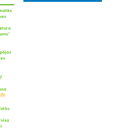
notiks
ves
etura
kums”
epājas
nes
7
una
(5)
īstās:
rvisa
i