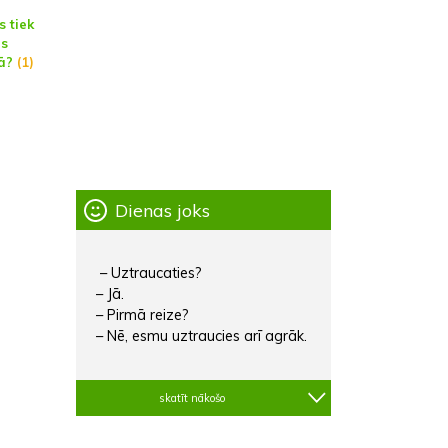
 tiek
ās
ā?
(1)
Dienas joks
– Uztraucaties?
– Jā.
– Pirmā reize?
– Nē, esmu uztraucies arī agrāk.
skatīt nākošo