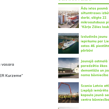
Ādu ielas posmā 
siltumtrases izbū
darbi, slēgta 22.
mikroautobusa pi
“Kārļa Zāles lau
Izsludinās jaunu
iepirkumu par Li
ostas 46. piestāt
pārbūvi
Jaunajā ostmalā 
a vasara
paredzētia ēkas
demontāža un ja
nama būvniecība
AVER Kurzeme”
Scania Latvia att
Liepājā iemūrēta
kapsula jaunā se
centra būvniecība