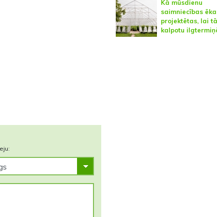
Kā mūsdienu
saimniecības ēkas
projektētas, lai t
kalpotu ilgtermiņ
eju: