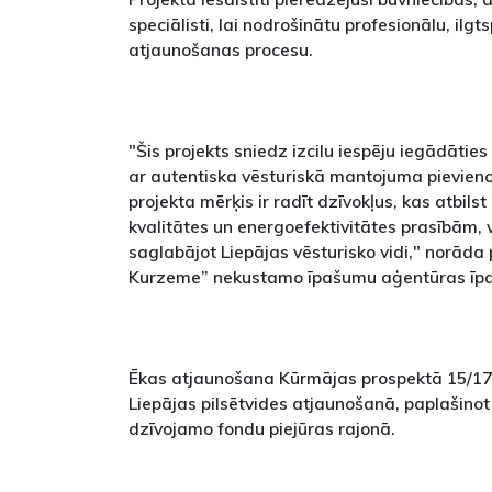
speciālisti, lai nodrošinātu profesionālu, ilgt
atjaunošanas procesu.
"Šis projekts sniedz izcilu iespēju iegādāties
ar autentiska vēsturiskā mantojuma pievieno
projekta mērķis ir radīt dzīvokļus, kas atbil
kvalitātes un energoefektivitātes prasībām, v
saglabājot Liepājas vēsturisko vidi," norāda
Kurzeme” nekustamo īpašumu aģentūras īpa
Ēkas atjaunošana Kūrmājas prospektā 15/17 
Liepājas pilsētvides atjaunošanā, paplašinot
dzīvojamo fondu piejūras rajonā.