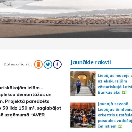
Jaunākie raksti
Dalies ar šo ziņu:
Liepājas muzejs 
uz ekskursijām
vēsturiskajā Latv
uriskākajām ielām –
Bankas ēkā
(1)
mpleksa demontāžas un
m. Projektā paredzēts
Jaunajā sezonā
 50 līdz 150 m², saglabājot
Liepājas Simfoni
ormē uzņēmumā “AVER
orķestris uzstāsi
pasaules vadoša
čellistiem
(1)