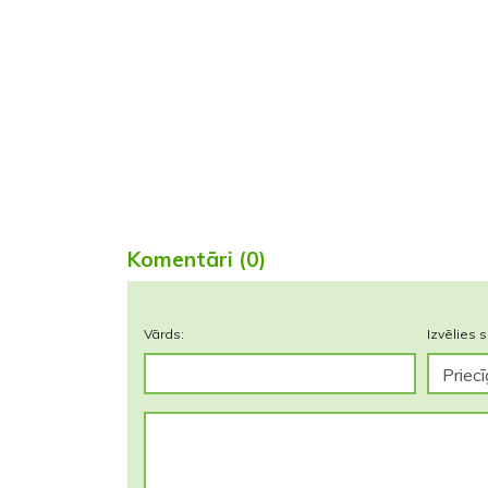
Komentāri (0)
Vārds:
Izvēlies s