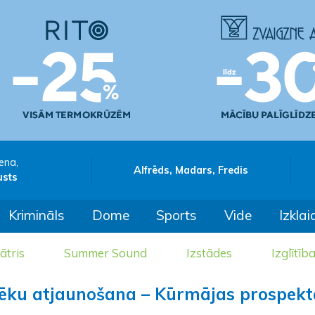
ena,
Alfrēds, Madars, Fredis
usts
Krimināls
Dome
Sports
Vide
Izklai
ātris
Summer Sound
Izstādes
Izglītīb
o ēku atjaunošana – Kūrmājas prospekt