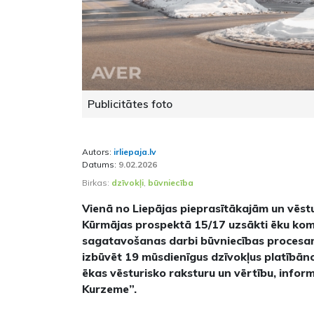
Publicitātes foto
Autors:
irliepaja.lv
Datums:
9.02.2026
Birkas:
dzīvokļi
,
būvniecība
Vienā no Liepājas pieprasītākajām un vēst
Kūrmājas prospektā 15/17 uzsākti ēku ko
sagatavošanas darbi būvniecības procesa
izbūvēt 19 mūsdienīgus dzīvokļus platībāno
ēkas vēsturisko raksturu un vērtību, inf
Kurzeme”.