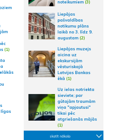
noteikumiem
(3)
aziem
Liepājas
pašvaldības
a
notikumu plāns
ajām
laikā no 3. līdz 9.
augustam
(2)
pēc
Liepājas muzejs
ās
(1)
aicina uz
sta
ekskursijām
na
vēsturiskajā
ielākās
Latvijas Bankas
ēkā
(1)
bu
Uz ielas notriekta
sieviete; par
gūtajām traumām
as
viņa "apjautusi"
 līgas
tikai pēc
atgriešanās mājās
(1)
skatīt nākošo