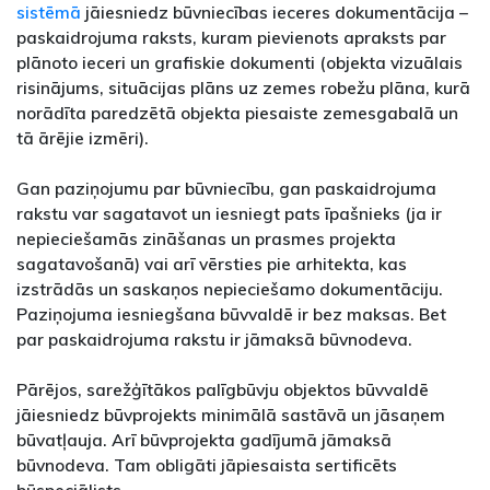
sistēmā
jāiesniedz būvniecības ieceres dokumentācija –
paskaidrojuma raksts, kuram pievienots apraksts par
plānoto ieceri un grafiskie dokumenti (objekta vizuālais
risinājums, situācijas plāns uz zemes robežu plāna, kurā
norādīta paredzētā objekta piesaiste zemesgabalā un
tā ārējie izmēri).
Gan paziņojumu par būvniecību, gan paskaidrojuma
rakstu var sagatavot un iesniegt pats īpašnieks (ja ir
nepieciešamās zināšanas un prasmes projekta
sagatavošanā) vai arī vērsties pie arhitekta, kas
izstrādās un saskaņos nepieciešamo dokumentāciju.
Paziņojuma iesniegšana būvvaldē ir bez maksas. Bet
par paskaidrojuma rakstu ir jāmaksā būvnodeva.
Pārējos, sarežģītākos palīgbūvju objektos būvvaldē
jāiesniedz būvprojekts minimālā sastāvā un jāsaņem
būvatļauja. Arī būvprojekta gadījumā jāmaksā
būvnodeva. Tam obligāti jāpiesaista sertificēts
būspeciālists.