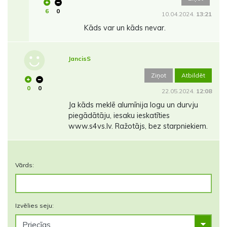
6
0
10.04.2024.
13:21
Kāds var un kāds nevar.
JancisS
Ziņot
Atbildēt
0
0
22.05.2024.
12:08
Ja kāds meklē alumīnija logu un durvju
piegādātāju, iesaku ieskatīties
www.s4vs.lv. Ražotājs, bez starpniekiem.
Vārds:
Izvēlies seju: