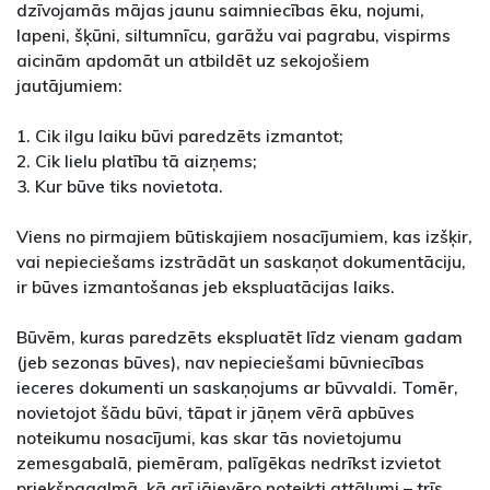
dzīvojamās mājas jaunu saimniecības ēku, nojumi,
lapeni, šķūni, siltumnīcu, garāžu vai pagrabu, vispirms
aicinām apdomāt un atbildēt uz sekojošiem
jautājumiem:
1. Cik ilgu laiku būvi paredzēts izmantot;
2. Cik lielu platību tā aizņems;
3. Kur būve tiks novietota.
Viens no pirmajiem būtiskajiem nosacījumiem, kas izšķir,
vai nepieciešams izstrādāt un saskaņot dokumentāciju,
ir būves izmantošanas jeb ekspluatācijas laiks.
Būvēm, kuras paredzēts ekspluatēt līdz vienam gadam
(jeb sezonas būves), nav nepieciešami būvniecības
ieceres dokumenti un saskaņojums ar būvvaldi. Tomēr,
novietojot šādu būvi, tāpat ir jāņem vērā apbūves
noteikumu nosacījumi, kas skar tās novietojumu
zemesgabalā, piemēram, palīgēkas nedrīkst izvietot
priekšpagalmā, kā arī jāievēro noteikti attālumi – trīs