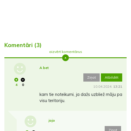
Komentāri (3)
aizvērt komentārus
A bet
Ziņot
Atbildēt
4
0
10.04.2024.
13:21
kam tie noteikumi, ja dažs uzbliež māju pa
visu teritoriju.
jojo
Ziņot