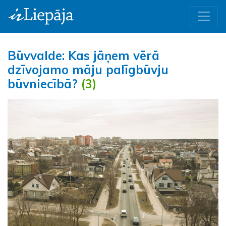
Būvvalde: Kas jāņem vērā
dzīvojamo māju palīgbūvju
būvniecībā?
(3)