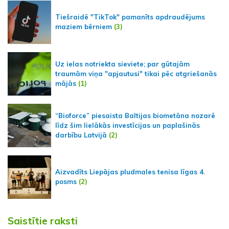
Tiešraidē "TikTok" pamanīts apdraudējums
maziem bērniem
(3)
Uz ielas notriekta sieviete; par gūtajām
traumām viņa "apjautusi" tikai pēc atgriešanās
mājās
(1)
“Bioforce” piesaista Baltijas biometāna nozarē
līdz šim lielākās investīcijas un paplašinās
darbību Latvijā
(2)
Aizvadīts Liepājas pludmales tenisa līgas 4.
posms
(2)
Saistītie raksti