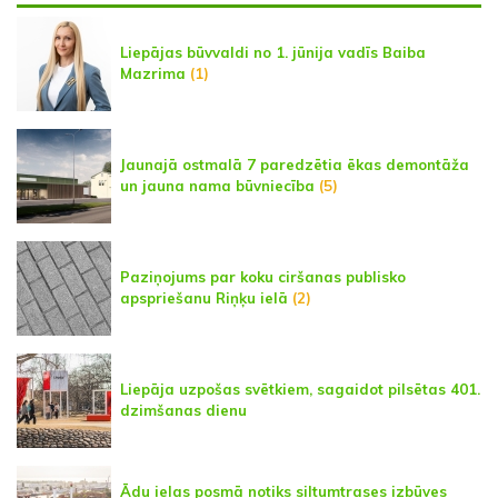
Liepājas būvvaldi no 1. jūnija vadīs Baiba
Mazrima
(1)
Jaunajā ostmalā 7 paredzētia ēkas demontāža
un jauna nama būvniecība
(5)
Paziņojums par koku ciršanas publisko
apspriešanu Riņķu ielā
(2)
Liepāja uzpošas svētkiem, sagaidot pilsētas 401.
dzimšanas dienu
Ādu ielas posmā notiks siltumtrases izbūves