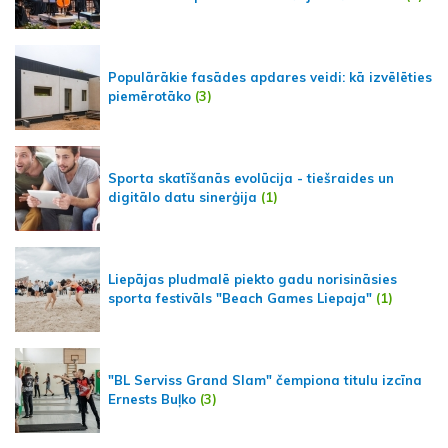
Populārākie fasādes apdares veidi: kā izvēlēties
piemērotāko
(3)
Sporta skatīšanās evolūcija - tiešraides un
digitālo datu sinerģija
(1)
Liepājas pludmalē piekto gadu norisināsies
sporta festivāls "Beach Games Liepaja"
(1)
"BL Serviss Grand Slam" čempiona titulu izcīna
Ernests Buļko
(3)