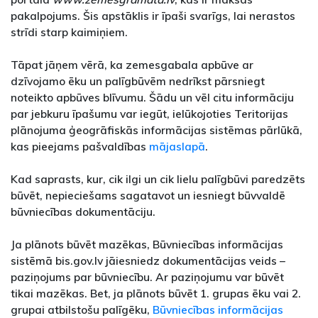
pakalpojums. Šis apstāklis ir īpaši svarīgs, lai nerastos
strīdi starp kaimiņiem.
Tāpat jāņem vērā, ka zemesgabala apbūve ar
dzīvojamo ēku un palīgbūvēm nedrīkst pārsniegt
noteikto apbūves blīvumu. Šādu un vēl citu informāciju
par jebkuru īpašumu var iegūt, ielūkojoties Teritorijas
plānojuma ģeogrāfiskās informācijas sistēmas pārlūkā,
kas pieejams pašvaldības
mājaslapā
.
Kad saprasts, kur, cik ilgi un cik lielu palīgbūvi paredzēts
būvēt, nepieciešams sagatavot un iesniegt būvvaldē
būvniecības dokumentāciju.
Ja plānots būvēt mazēkas, Būvniecības informācijas
sistēmā bis.gov.lv jāiesniedz dokumentācijas veids –
paziņojums par būvniecību. Ar paziņojumu var būvēt
tikai mazēkas. Bet, ja plānots būvēt 1. grupas ēku vai 2.
grupai atbilstošu palīgēku,
Būvniecības informācijas