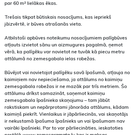
par 60 m² lielākas ēkas.
Trešais tikpat būtiskais nosacījums, kas iepriekš
jāizvērtē, ir būves atrašanās vieta.
Atbilstoši apbūves noteikumu nosacījumiem palīgbūves
atļauts izvietot sānu un aizmugures pagalmā, ņemot
vērā, ka palīgēku var novietot ne tuvāk kā piecu metru
attālumā no zemesgabala ielas robežas.
Būvējot vai novietojot palīgēku savā īpašumā, atļauja no
kaimiņiem nav nepieciešama, ja attālums no kaimiņu
zemesgabala robežas ir ne mazāk par trīs metriem. Šo
attālumu drīkst samazināt, saņemot kaimiņu
zemesgabala īpašnieka skaņojumu – tam jābūt
rakstiskam un nepārprotami jānorāda attālums, kādam
kaimiņš piekrīt. Vienlaikus ir jāpārliecinās, vai skaņotājs
ir nekustamā īpašuma īpašnieks un vai īpašumam nav
vairāki īpašnieki. Par to var pārliecināties, ieskatoties
portālā
www.zemesgramata.lv
, kas ir maksas