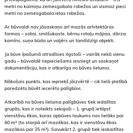
metri no kaimiņu zemesgabala robežas un vismaz pieci
metri no zemesgabala ielas robežas.
Ar būvvaldi nav jāsaskaņo arī mazās arhitektūras
formas – soliņi, smilšukaste, bērnu rotaļu mājiņa, dārza
kamīns, suņa būda un voljērs un tamlīdzīgi objekti.
Ja būve īpašumā atradīsies ilgstoši – vairāk nekā vienu
gadu – būvvaldē nepieciešams iesniegt un saskaņot
dokumentāciju, kas ir atkarīga no būves lieluma.
Nākošais punkts, kas iepriekš jāizvērtē – cik lielā platībā
paredzēts būvēt iecerēto palīgbūvi.
Atkarībā no būves lieluma palīgbūves tiek iedalītas
grupās, kas ir noteikts sekojoši – 1. grupā ietilpst
vienstāvu ēkas, kuras apbūves laukums nav lielāks par
60 m² (to starpā arī mazēkas, kas ir vienstāvu ēkas
mazākas par 25 m²). Savukārt 2. grupā tiek ieskaitītas