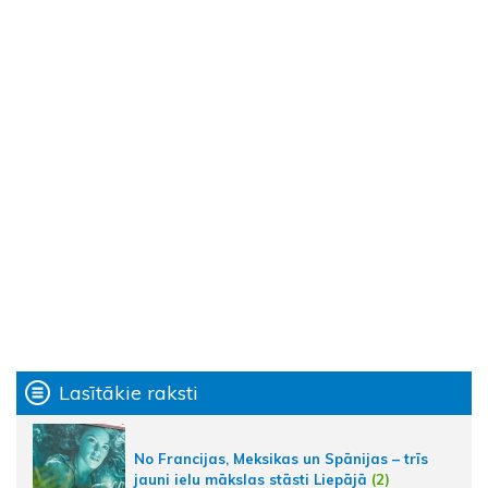
Lasītākie raksti
No Francijas, Meksikas un Spānijas – trīs
jauni ielu mākslas stāsti Liepājā
(2)