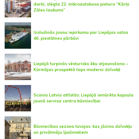
darbi, slēgta 22. mikroautobusa pietura “Kārļa
Zāles laukums”
Izsludinās jaunu iepirkumu par Liepājas ostas
46. piestātnes pārbūvi
Liepājā turpinās vēsturisko ēku atjaunošana –
Kūrmājas prospektā taps moderni dzīvokļi
Scania Latvia attīstās: Liepājā iemūrēta kapsula
jaunā servisa centra būvniecībai
Būvniecības sezona tuvojas: kas jāzina dzīvokļu
un privātmāju īpašniekiem