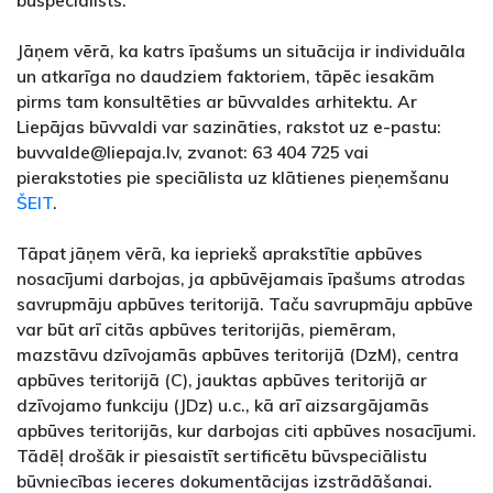
Jāņem vērā, ka katrs īpašums un situācija ir individuāla
un atkarīga no daudziem faktoriem, tāpēc iesakām
pirms tam konsultēties ar būvvaldes arhitektu. Ar
Liepājas būvvaldi var sazināties, rakstot uz e-pastu:
buvvalde@liepaja.lv, zvanot: 63 404 725 vai
pierakstoties pie speciālista uz klātienes pieņemšanu
ŠEIT
.
Tāpat jāņem vērā, ka iepriekš aprakstītie apbūves
nosacījumi darbojas, ja apbūvējamais īpašums atrodas
savrupmāju apbūves teritorijā. Taču savrupmāju apbūve
var būt arī citās apbūves teritorijās, piemēram,
mazstāvu dzīvojamās apbūves teritorijā (DzM), centra
apbūves teritorijā (C), jauktas apbūves teritorijā ar
dzīvojamo funkciju (JDz) u.c., kā arī aizsargājamās
apbūves teritorijās, kur darbojas citi apbūves nosacījumi.
Tādēļ drošāk ir piesaistīt sertificētu būvspeciālistu
būvniecības ieceres dokumentācijas izstrādāšanai.