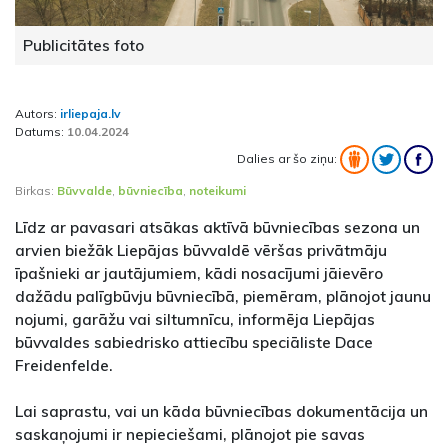
Publicitātes foto
Autors:
irliepaja.lv
Datums:
10.04.2024
Dalies ar šo ziņu:
Birkas:
Būvvalde
,
būvniecība
,
noteikumi
Līdz ar pavasari atsākas aktīvā būvniecības sezona un
arvien biežāk Liepājas būvvaldē vēršas privātmāju
īpašnieki ar jautājumiem, kādi nosacījumi jāievēro
dažādu palīgbūvju būvniecībā, piemēram, plānojot jaunu
nojumi, garāžu vai siltumnīcu, informēja Liepājas
būvvaldes sabiedrisko attiecību speciāliste Dace
Freidenfelde.
Lai saprastu, vai un kāda būvniecības dokumentācija un
saskaņojumi ir nepieciešami, plānojot pie savas