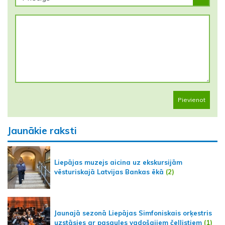
Pievienot
Jaunākie raksti
Liepājas muzejs aicina uz ekskursijām
vēsturiskajā Latvijas Bankas ēkā
(2)
Jaunajā sezonā Liepājas Simfoniskais orķestris
uzstāsies ar pasaules vadošajiem čellistiem
(1)