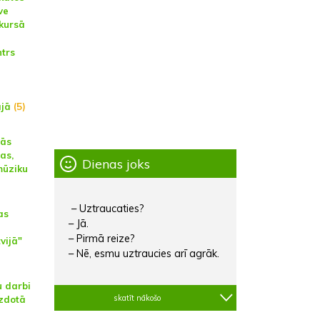
ve
nkursā
ntrs
jā
(5)
nās
jas,
Dienas joks
mūziku
– Uztraucaties?
as
– Jā.
– Pirmā reize?
vijā"
– Nē, esmu uztraucies arī agrāk.
u darbi
skatīt nākošo
izdotā