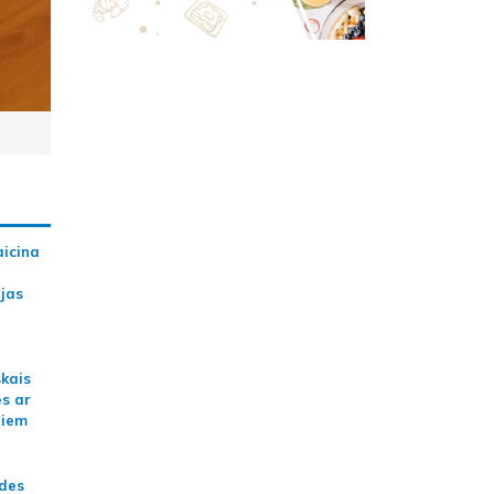
aicina
ijas
skais
es ar
jiem
ādes