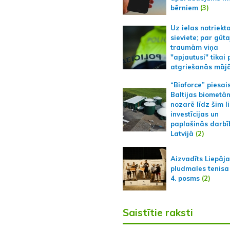
bērniem
(3)
Uz ielas notriekt
sieviete; par gūt
traumām viņa
"apjautusi" tikai 
atgriešanās māj
“Bioforce” piesai
Baltijas biometā
nozarē līdz šim l
investīcijas un
paplašinās darbī
Latvijā
(2)
Aizvadīts Liepāj
pludmales tenisa
4. posms
(2)
Saistītie raksti