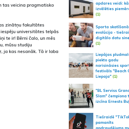
apdares veidi: kā
un tas veicina pragmatisko
izvēlēties piemēr
(1)
as zinātņu fakultātes
Sporta skatīšanā
 iespēju universitātes telpās
evolūcija - tiešra
i te ir! Bērni čalo, un mēs
digitālo datu sin
(1)
u, mūsu studiju
 ja kas nesanāk. Tā ir laba
Liepājas pludmal
piekto gadu
norisināsies spor
festivāls "Beach
Liepaja"
(1)
"BL Serviss Gran
Slam" čempiona t
izcīna Ernests Bu
Tiešraidē "TikTo
pamanīts
apdraudējums m