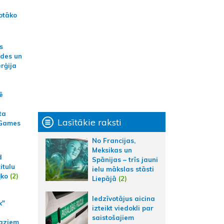
otāko
s
ides un
erģija
ē
ta
Lasītākie raksti
 Games
No Francijas,
Meksikas un
d
Spānijas – trīs jauni
itulu
ielu mākslas stāsti
ļko
(2)
Liepājā
(2)
Iedzīvotājus aicina
k"
izteikt viedokli par
saistošajiem
aziem