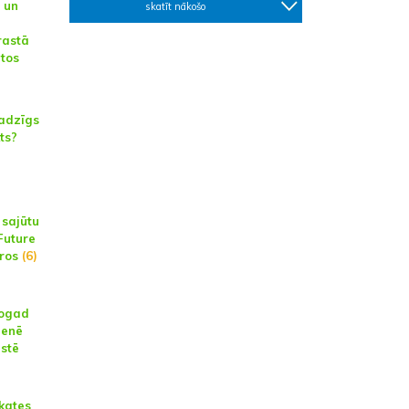
 un
skatīt nākošo
rastā
tos
jadzīgs
ts?
 sajūtu
Future
aros
(6)
šogad
ienē
istē
kates