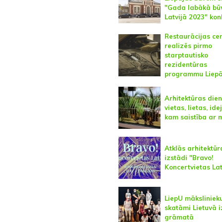
"Gada labākā bū
Latvijā 2023" ko
Restaurācijas ce
realizēs pirmo
starptautisko
rezidentūras
programmu Liepā
Arhitektūras die
vietas, lietas, ide
kam saistība ar 
Atklās arhitektūr
izstādi "Bravo!
Koncertvietas Lat
LiepU māksliniek
skatāmi Lietuvā 
grāmatā