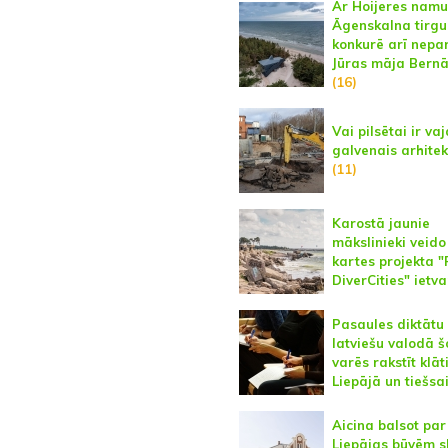
Ar Hoijeres namu
Āgenskalna tirgu
konkurē arī nepa
Jūras māja Bernā
(16)
Vai pilsētai ir va
galvenais arhitek
(11)
Karostā jaunie
mākslinieki veido
kartes projekta "
DiverCities" ietv
Pasaules diktātu
latviešu valodā 
varēs rakstīt klāt
Liepājā un tiešsa
Aicina balsot par
Liepājas būvēm s