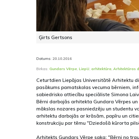
Ģirts Gertsons
Datums:
20.10.2016
Birkas:
Gundars Vērpe
,
LiepU
,
arhitektūra
,
Arhitektūras 
Ceturtdien Liepājas Universitātē Arhitektu d
pasākums pamatskolas vecuma bērniem, inf
sabiedrisko attiecību speciāliste Simona Lai
Bērni darbojās arhitekta Gundara Vērpes un 
mākslas nozares pasniedzēju un studentu v
arhitektu darbojās ar krāsām, papīru un citi
konstrukciju par tēmu "Dziedošā kūrorta pils
Arhitekts Gundars Vērpe saka: "Bērni no tra