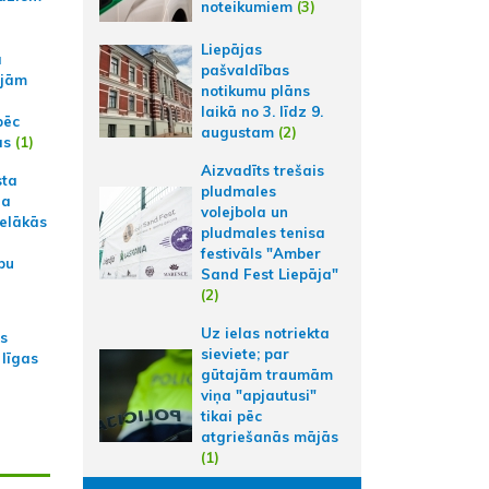
noteikumiem
(3)
Liepājas
a
pašvaldības
ajām
notikumu plāns
laikā no 3. līdz 9.
pēc
augustam
(2)
ās
(1)
Aizvadīts trešais
sta
pludmales
na
volejbola un
ielākās
pludmales tenisa
festivāls "Amber
bu
Sand Fest Liepāja"
(2)
Uz ielas notriekta
as
sieviete; par
 līgas
gūtajām traumām
viņa "apjautusi"
tikai pēc
atgriešanās mājās
(1)