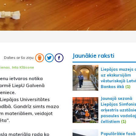
Jaunākie raksti
Dalies ar šo ziņu:
dienas
,
Inta Klāsone
Liepājas muzejs 
uz ekskursijām
ienu ietvaros notika
vēsturiskajā Latv
ormē LiepU Galvenā
Bankas ēkā
(1)
veniece.
Jaunajā sezonā
Liepājas Universitātes
Liepājas Simfoni
adībā. Gandrīz simts mazo
orķestris uzstāsi
em materiāliem, veidojot
pasaules vadoša
ēta".
čellistiem
(1)
Populārākie fas
usla materiāla rada ko