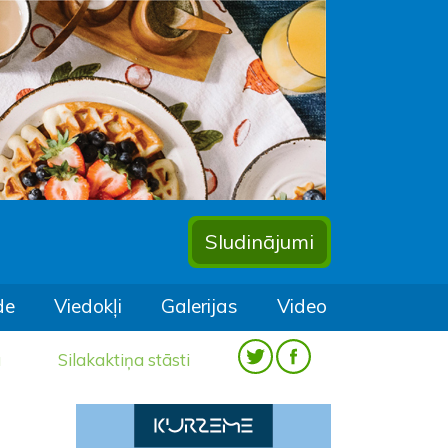
Sludinājumi
de
Viedokļi
Galerijas
Video
a
Silakaktiņa stāsti