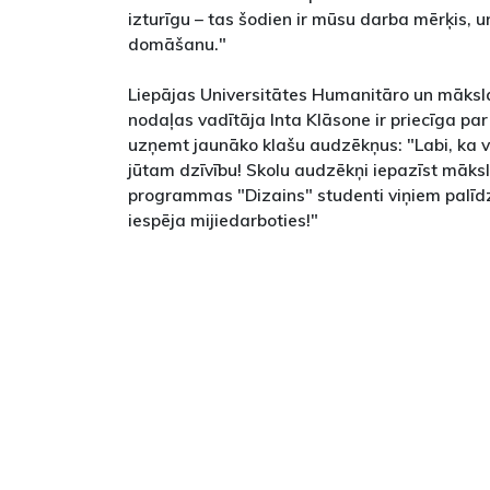
izturīgu – tas šodien ir mūsu darba mērķis, 
domāšanu."
Liepājas Universitātes Humanitāro un māksl
nodaļas vadītāja Inta Klāsone ir priecīga par
uzņemt jaunāko klašu audzēkņus: "Labi, ka viņ
jūtam dzīvību! Skolu audzēkņi iepazīst māksl
programmas "Dizains" studenti viņiem palīdz,
iespēja mijiedarboties!"