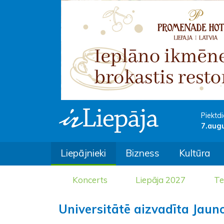
Piektdi
7.aug
Liepājnieki
Bizness
Kultūra
Koncerts
Liepāja 2027
Te
Universitātē aizvadīta Jauno