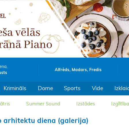
ena,
Alfrēds, Madars, Fredis
usts
Krimināls
Dome
Sports
Vide
Izklai
ātris
Summer Sound
Izstādes
Izglītīb
 arhitektu diena (galerija)