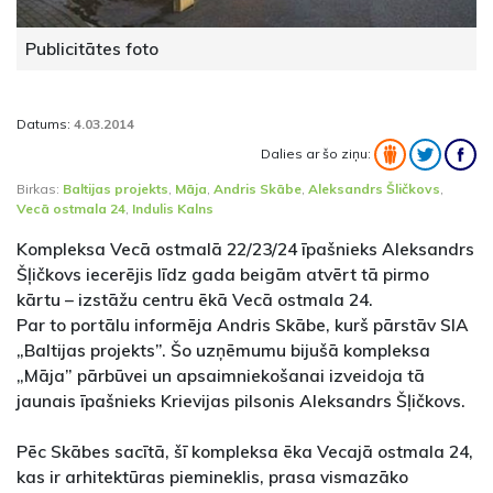
Publicitātes foto
Datums:
4.03.2014
Dalies ar šo ziņu:
Birkas:
Baltijas projekts
,
Māja
,
Andris Skābe
,
Aleksandrs Šličkovs
,
Vecā ostmala 24
,
Indulis Kalns
Kompleksa Vecā ostmalā 22/23/24 īpašnieks Aleksandrs
Šļičkovs iecerējis līdz gada beigām atvērt tā pirmo
kārtu – izstāžu centru ēkā Vecā ostmala 24.
Par to portālu informēja Andris Skābe, kurš pārstāv SIA
„Baltijas projekts”. Šo uzņēmumu bijušā kompleksa
„Māja” pārbūvei un apsaimniekošanai izveidoja tā
jaunais īpašnieks Krievijas pilsonis Aleksandrs Šļičkovs.
Pēc Skābes sacītā, šī kompleksa ēka Vecajā ostmala 24,
kas ir arhitektūras piemineklis, prasa vismazāko