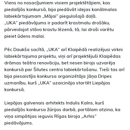
Viens no nosacījumiem visiem projektētājiem, kas
piedalījās konkursā, bija piedāvāt idejas kanālmalas
labiekārtojumam „Mājai” piegulošajā daļā.
„UKA” piedāvājums ir padarīt krastmalu drošāku,
pārveidojot stāvo krastu lēzenā, tā, lai droši varētu
pieiet ūdens malai.
Pēc Daukša sacītā, „UKA” arī Klaipēdā realizējusi virkni
labiekārtojuma projektu, viņi arī projektējuši Klaipēdas
drāmas teātra renovāciju, bet nesen birojs uzvarēja
konkursā par Šilutes centra labiekārtošanu. Tieši tas arī
bija piesaistījis konkursa organizētāja Jāņa Dripes
uzmanību, kurš „UKA” uzaicināja startēt Liepājas
konkursā.
Liepājas galvenais arhitekts Indulis Kalns, kurš
piedalījās konkursa žūrijas darbā, portālam atzina, ka
viņa simpātijas ieguvis Rīgas biroja „Arhis”
piedāvājums.