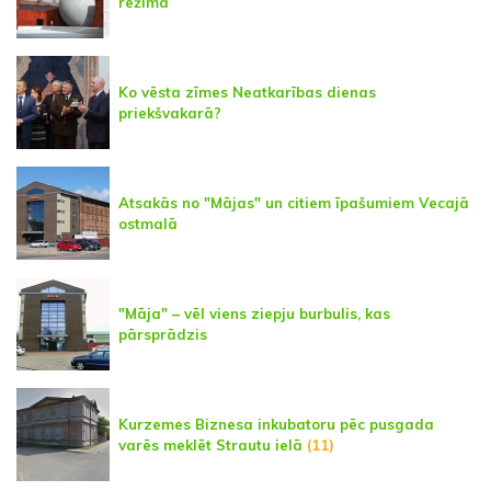
režīmā
Ko vēsta zīmes Neatkarības dienas
priekšvakarā?
Atsakās no "Mājas" un citiem īpašumiem Vecajā
ostmalā
"Māja" – vēl viens ziepju burbulis, kas
pārsprādzis
Kurzemes Biznesa inkubatoru pēc pusgada
varēs meklēt Strautu ielā
(11)