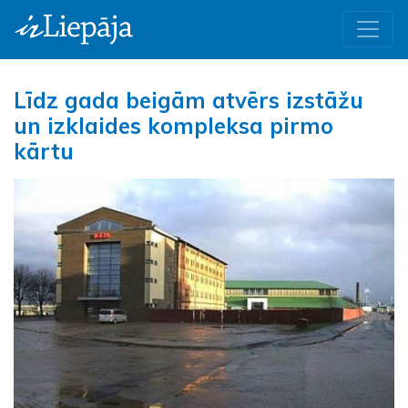
Līdz gada beigām atvērs izstāžu
un izklaides kompleksa pirmo
kārtu