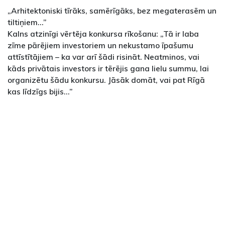
„Arhitektoniski tīrāks, samērīgāks, bez megaterasēm un
tiltiņiem...”
Kalns atzinīgi vērtēja konkursa rīkošanu: „Tā ir laba
zīme pārējiem investoriem un nekustamo īpašumu
attīstītājiem – ka var arī šādi risināt. Neatminos, vai
kāds privātais investors ir tērējis gana lielu summu, lai
organizētu šādu konkursu. Jāsāk domāt, vai pat Rīgā
kas līdzīgs bijis...”