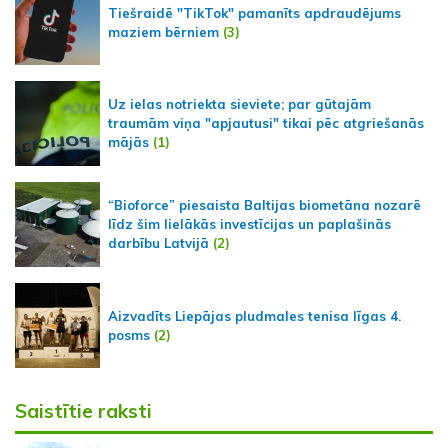
Tiešraidē "TikTok" pamanīts apdraudējums
maziem bērniem
(3)
Uz ielas notriekta sieviete; par gūtajām
traumām viņa "apjautusi" tikai pēc atgriešanās
mājās
(1)
“Bioforce” piesaista Baltijas biometāna nozarē
līdz šim lielākās investīcijas un paplašinās
darbību Latvijā
(2)
Aizvadīts Liepājas pludmales tenisa līgas 4.
posms
(2)
Saistītie raksti