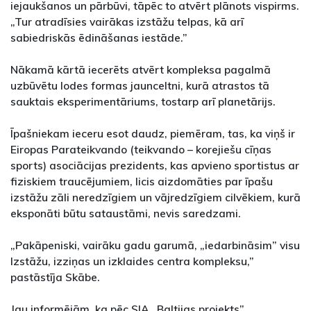
iejaukšanos un pārbūvi, tāpēc to atvērt plānots vispirms.
„Tur atradīsies vairākas izstāžu telpas, kā arī
sabiedriskās ēdināšanas iestāde.”
Nākamā kārtā iecerēts atvērt kompleksa pagalmā
uzbūvētu lodes formas jaunceltni, kurā atrastos tā
sauktais eksperimentāriums, tostarp arī planetārijs.
Īpašniekam ieceru esot daudz, piemēram, tas, ka viņš ir
Eiropas Parateikvando (teikvando – korejiešu cīņas
sports) asociācijas prezidents, kas apvieno sportistus ar
fiziskiem traucējumiem, licis aizdomāties par īpašu
izstāžu zāli neredzīgiem un vājredzīgiem cilvēkiem, kurā
eksponāti būtu sataustāmi, nevis saredzami.
„Pakāpeniski, vairāku gadu garumā, „iedarbināsim” visu
Izstāžu, izziņas un izklaides centra kompleksu,”
pastāstīja Skābe.
Jau informējām, ka pēc SIA „Baltijas projekts”