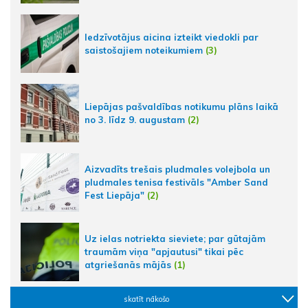
Iedzīvotājus aicina izteikt viedokli par
saistošajiem noteikumiem
(3)
Liepājas pašvaldības notikumu plāns laikā
no 3. līdz 9. augustam
(2)
Aizvadīts trešais pludmales volejbola un
pludmales tenisa festivāls "Amber Sand
Fest Liepāja"
(2)
Uz ielas notriekta sieviete; par gūtajām
traumām viņa "apjautusi" tikai pēc
atgriešanās mājās
(1)
skatīt nākošo