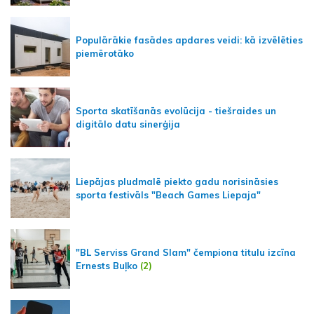
Populārākie fasādes apdares veidi: kā izvēlēties
piemērotāko
Sporta skatīšanās evolūcija - tiešraides un
digitālo datu sinerģija
Liepājas pludmalē piekto gadu norisināsies
sporta festivāls "Beach Games Liepaja"
"BL Serviss Grand Slam" čempiona titulu izcīna
Ernests Buļko
(2)