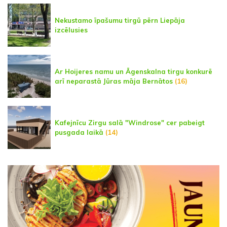
Nekustamo īpašumu tirgū pērn Liepāja
izcēlusies
Ar Hoijeres namu un Āgenskalna tirgu konkurē
arī neparastā Jūras māja Bernātos
(16)
Kafejnīcu Zirgu salā "Windrose" cer pabeigt
pusgada laikā
(14)