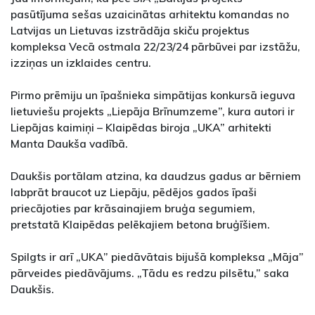
pasūtījuma sešas uzaicinātas arhitektu komandas no
Latvijas un Lietuvas izstrādāja skiču projektus
kompleksa Vecā ostmala 22/23/24 pārbūvei par izstāžu,
izziņas un izklaides centru.
Pirmo prēmiju un īpašnieka simpātijas konkursā ieguva
lietuviešu projekts „Liepāja Brīnumzeme”, kura autori ir
Liepājas kaimiņi – Klaipēdas biroja „UKA” arhitekti
Manta Daukša vadībā.
Daukšis portālam atzina, ka daudzus gadus ar bērniem
labprāt braucot uz Liepāju, pēdējos gados īpaši
priecājoties par krāsainajiem bruģa segumiem,
pretstatā Klaipēdas pelēkajiem betona bruģīšiem.
Spilgts ir arī „UKA” piedāvātais bijušā kompleksa „Māja”
pārveides piedāvājums. „Tādu es redzu pilsētu,” saka
Daukšis.