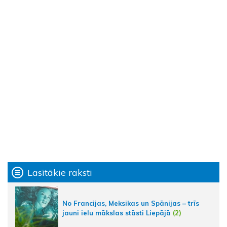
Lasītākie raksti
No Francijas, Meksikas un Spānijas – trīs
jauni ielu mākslas stāsti Liepājā
(2)