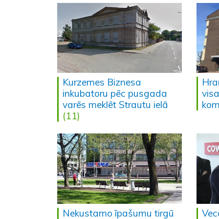
Kurzemes Biznesa
Hra
inkubatoru pēc pusgada
vis
varēs meklēt Strautu ielā
kom
(11)
Nekustamo īpašumu tirgū
Vec