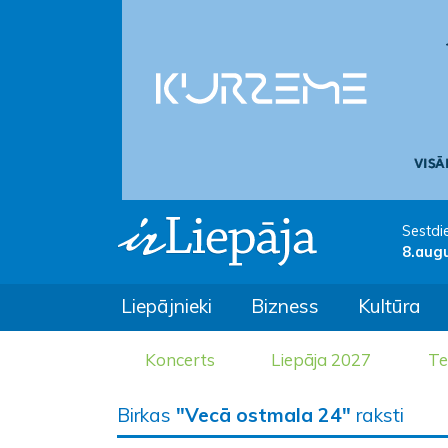
Sestdi
8.aug
Liepājnieki
Bizness
Kultūra
Koncerts
Liepāja 2027
Te
Birkas
"Vecā ostmala 24"
raksti