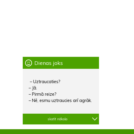
Dienas joks
– Uztraucaties?
– Jā.
– Pirmā reize?
– Nē, esmu uztraucies arī agrāk.
skatīt nākošo