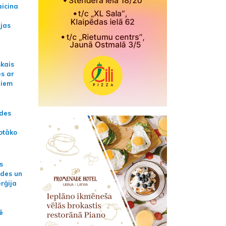
aicina
ijas
skais
es ar
jiem
ādes
otāko
s
ides un
erģija
ē