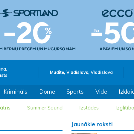
ena,
Mudīte, Vladislavs, Vladislava
usts
Krimināls
Dome
Sports
Vide
Izklai
ātris
Summer Sound
Izstādes
Izglītīb
Jaunākie raksti