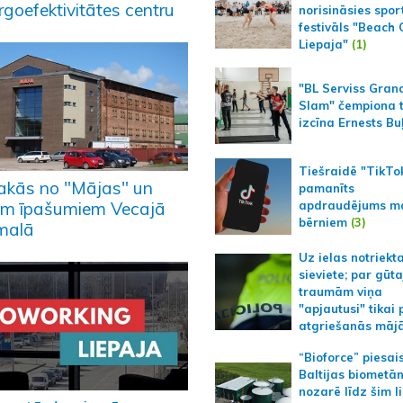
rgoefektivitātes centru
norisināsies spor
festivāls "Beach
Liepaja"
(1)
"BL Serviss Gran
Slam" čempiona t
izcīna Ernests Bu
Tiešraidē "TikTo
akās no "Mājas" un
pamanīts
apdraudējums m
iem īpašumiem Vecajā
bērniem
(3)
malā
Uz ielas notriekt
sieviete; par gūt
traumām viņa
"apjautusi" tikai 
atgriešanās māj
“Bioforce” piesai
Baltijas biometā
nozarē līdz šim l