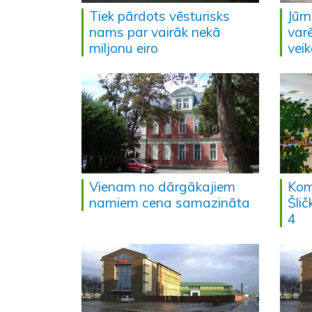
Tiek pārdots vēsturisks
Jūrn
nams par vairāk nekā
varē
miljonu eiro
vei
Vienam no dārgākajiem
Kom
namiem cena samazināta
Šli
4