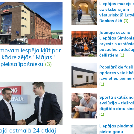
Liepājas muzejs 
uz ekskursijām
vēsturiskajā Latv
Bankas ēkā
(1)
Jaunajā sezonā
Liepājas Simfoni
orķestris uzstāsi
movam iespēja kļūt par
pasaules vadoša
čellistiem
(1)
a kādreizējās "Mājas"
pleksa īpašnieku
(3)
Populārākie fas
apdares veidi: kā
izvēlēties piemēr
(1)
Sporta skatīšanā
evolūcija - tiešra
digitālo datu sin
(1)
Liepājas pludmal
ajā ostmalā 24 atklāj
piekto gadu