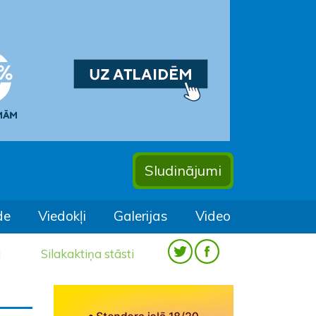
Sludinājumi
de
Viedokļi
Galerijas
Video
a
Silakaktiņa stāsti