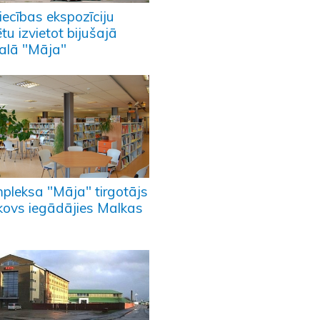
iecības ekspozīciju
tu izvietot bijušajā
kalā "Māja"
pleksa "Māja" tirgotājs
čkovs iegādājies Malkas