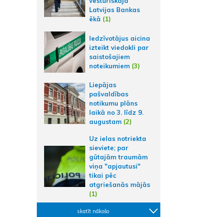
vēsturiskajā
Latvijas Bankas
ēkā
(1)
Iedzīvotājus aicina
izteikt viedokli par
saistošajiem
noteikumiem
(3)
Liepājas
pašvaldības
notikumu plāns
laikā no 3. līdz 9.
augustam
(2)
Uz ielas notriekta
sieviete; par
gūtajām traumām
viņa "apjautusi"
tikai pēc
atgriešanās mājās
(1)
skatīt nākošo