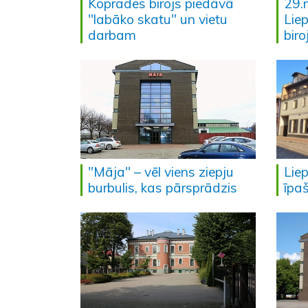
Koprades birojs piedāvā
29.
"labāko skatu" un vietu
Lie
darbam
biro
"Māja" – vēl viens ziepju
Lie
burbulis, kas pārsprādzis
īpa