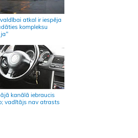
aldībai atkal ir iespēja
ādāties kompleksu
ja"
pājā kanālā iebraucis
o; vadītājs nav atrasts