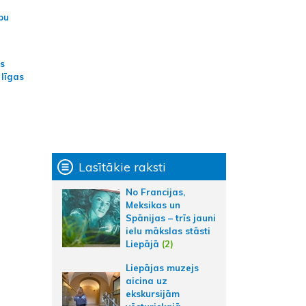
bu
as
 līgas
Lasītākie raksti
No Francijas,
Meksikas un
Spānijas – trīs jauni
ielu mākslas stāsti
Liepājā
(2)
Liepājas muzejs
aicina uz
ekskursijām