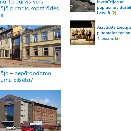
martā durvis vērs
investīcijas un
pājā pirmais kopstrādes
paplašinās darbī
Latvijā
(2)
js
Aizvadīts Liepāj
pludmales tenisa
4. posms
(2)
pāja – nepārdodamo
šumu pilsēta?