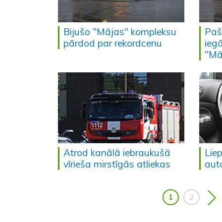
Bijušo "Mājas" kompleksu
Pašv
pārdod par rekordcenu
ieg
"Mā
Atrod kanālā iebraukušā
Lie
vīrieša mirstīgās atliekas
aut
1
2