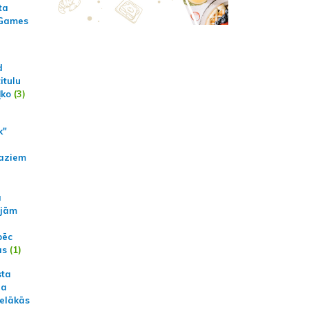
ta
 Games
d
itulu
ļko
(3)
k"
aziem
a
ajām
pēc
ās
(1)
sta
na
ielākās