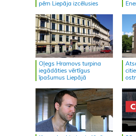
pērn Liepāja izcēlusies
Ene
Oļegs Hramovs turpina
Ats
iegādāties vērtīgus
cit
īpašumus Liepājā
ost