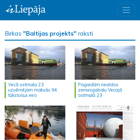
Birkas
"Baltijas projekts"
raksti
Vecā ostmala 23
Pagaidām neatdos
uzņēmējam maksās 94
zemesgabalu Vecajā
tūkstošus eiro
ostmalā 23