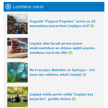
Lasītākie raksti
Augustā “Pegaza Pagalms” aicina uz 10
bezmaksas koncertiem Liepājas sirdī
(5)
Liepājā sāks kursēt pirmie jaunie
elektroautobusi un stāsies spēkā jaunais
autobusu maršrutu tīkls
(3)
No Francijas, Meksikas un Spānijas – trīs
jauni ielu mākslas stāsti Liepājā
(2)
Liepājā notiks parka svētki "Liepāja bez
barjerām", gaidīts ikviens
(5)