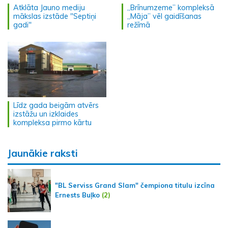
Atklāta Jauno mediju
„Brīnumzeme” kompleksā
mākslas izstāde "Septiņi
„Māja” vēl gaidīšanas
gadi"
režīmā
Līdz gada beigām atvērs
izstāžu un izklaides
kompleksa pirmo kārtu
Jaunākie raksti
"BL Serviss Grand Slam" čempiona titulu izcīna
Ernests Buļko
(2)