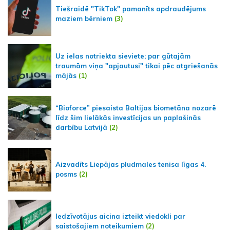
Tiešraidē "TikTok" pamanīts apdraudējums
maziem bērniem
(3)
Uz ielas notriekta sieviete; par gūtajām
traumām viņa "apjautusi" tikai pēc atgriešanās
mājās
(1)
“Bioforce” piesaista Baltijas biometāna nozarē
līdz šim lielākās investīcijas un paplašinās
darbību Latvijā
(2)
Aizvadīts Liepājas pludmales tenisa līgas 4.
posms
(2)
Iedzīvotājus aicina izteikt viedokli par
saistošajiem noteikumiem
(2)