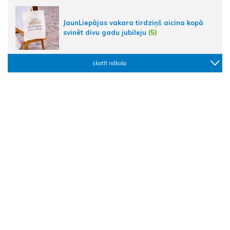
JaunLiepājas vakara tirdziņš aicina kopā
svinēt divu gadu jubileju
(5)
skatīt nākošo