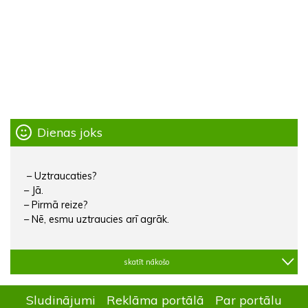
Dienas joks
– Uztraucaties?
– Jā.
– Pirmā reize?
– Nē, esmu uztraucies arī agrāk.
skatīt nākošo
Sludinājumi
Reklāma portālā
Par portālu