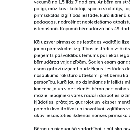
vecumā no 1,5 līdz 7 gadiem. Ar bērniem s
palīgi, mūzikas skolotāji, sporta skolotājs, l
pirmsskolas izglītības iestāde, kurā ikdienā s
pedagogs, nodrošinot nepieciešamo atbalstu 
īstenošanā. Kopumā bērnudārzā būs 49 darbi
Kā uzsver pirmsskolas iestādes vadītāja Ilze
jaunu pirmsskolas izglītības iestādi aizsākā
pieņemts pašvaldības lēmums par ēkas iegād
bērnudārza vajadzībām. Šodien esam gandar
esam gatavi uzņemt audzēkņus. Iestādes da
nosaukums raksturo attieksmi pret bērnu kā 
personību, kurā jau no dzimšanas ir ielikts m
koncepcija un vide sekmēs bērna personības a
mazie liepājnieki varēs radoši darboties izzin
kļūdoties, prātojot, gudrojot un eksperimentē
pamatu kvalitatīvai un inovatīvai izglītības 
aktīvi iesaistoties ikdienas norisēs pirmsskol
Bērna un pieaugušā sadarbībai ir būtiska no