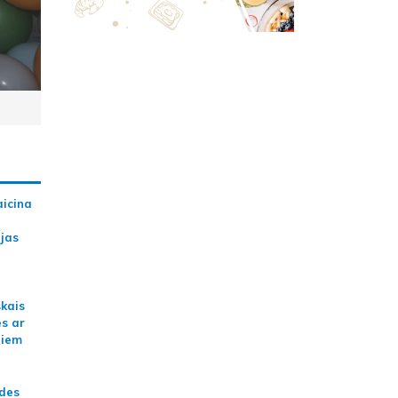
aicina
ijas
skais
es ar
jiem
ādes