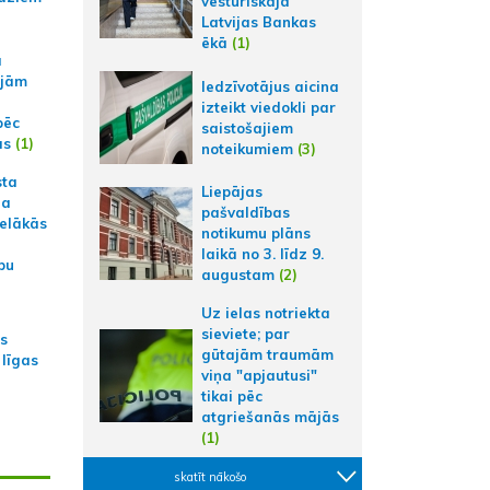
vēsturiskajā
Latvijas Bankas
ēkā
(1)
a
ajām
Iedzīvotājus aicina
izteikt viedokli par
pēc
saistošajiem
ās
(1)
noteikumiem
(3)
sta
Liepājas
na
pašvaldības
ielākās
notikumu plāns
laikā no 3. līdz 9.
bu
augustam
(2)
Uz ielas notriekta
sieviete; par
as
gūtajām traumām
 līgas
viņa "apjautusi"
tikai pēc
atgriešanās mājās
(1)
skatīt nākošo