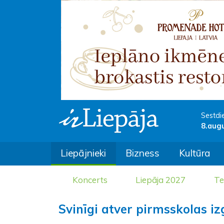
Sestdi
8.aug
Liepājnieki
Bizness
Kultūra
Koncerts
Liepāja 2027
Te
Svinīgi atver pirmsskolas iz