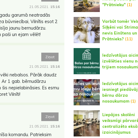
"Prātnieku"
(1)
21.05.2021.
15:16
0 gadu garumā neatradās
Varbūt tomēr Veln
 būvniecībai, Vilnītis esot 2
Siļķēni vai Strima
isīja jaunu bernudārzu.
nevis Einštens un
paši un ejam vēlēt!
Prātnieks?
(11)
Iedzīvotājus aici
Ziņot
izvēlēties vienu n
21.05.2021.
15:16
trijiem nosauku
cilvēki nebalsos. Pārāk daudz
. Ar 1 gab. bērnudārzu
Iedzīvotājus aici
 šis nepielabināsies. Es esmu
iesniegt piedāvā
ret Vilnīti!
bērnu dārza
nosaukumam
(1)
Liepājas skolēni
Ziņot
veiksmīgi pārvarē
centralizēto eks
21.05.2021.
15:16
izaicinājumus
ilnīša komandu. Patrieksim