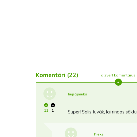
Komentāri (22)
aizvērt komentārus
liepājnieks
11
1
Super! Solis tuvāk, lai rindas sākt
Pieks