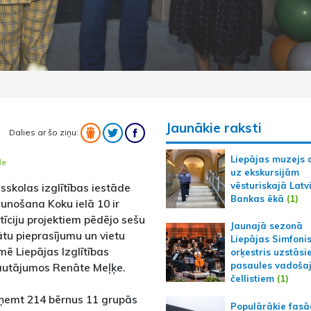
Jaunākie raksti
Dalies ar šo ziņu:
Liepājas muzejs 
de
uz ekskursijām
vēsturiskajā Latv
msskolas izglītības iestāde
Bankas ēkā
(1)
unošana Koku ielā 10 ir
tīciju projektiem pēdējo sešu
Jaunajā sezonā
nātu pieprasījumu un vietu
Liepājas Simfoni
mē Liepājas Izglītības
orķestris uzstāsi
pasaules vadoša
jautājumos Renāte Meļķe.
čellistiem
(1)
zņemt 214 bērnus 11 grupās
Populārākie fas