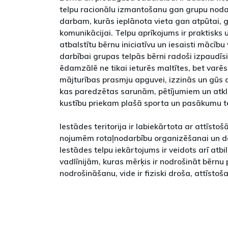
telpu racionālu izmantošanu gan grupu nod
darbam, kurās ieplānota vieta gan atpūtai, 
komunikācijai. Telpu aprīkojums ir praktisks u
atbalstītu bērnu iniciatīvu un iesaisti mācīb
darbībai grupas telpās bērni radoši izpaudīs
ēdamzālē ne tikai ieturēs maltītes, bet varēs
mājturības prasmju apguvei, izzinās un gūs a
kas paredzētas sarunām, pētījumiem un atklā
kustību priekam plašā sporta un pasākumu t
Iestādes teritorija ir labiekārtota ar attīsto
nojumēm rotaļnodarbību organizēšanai un da
Iestādes telpu iekārtojums ir veidots arī atbi
vadlīnijām, kuras mērķis ir nodrošināt bērnu
nodrošināšanu, vide ir fiziski droša, attīsto