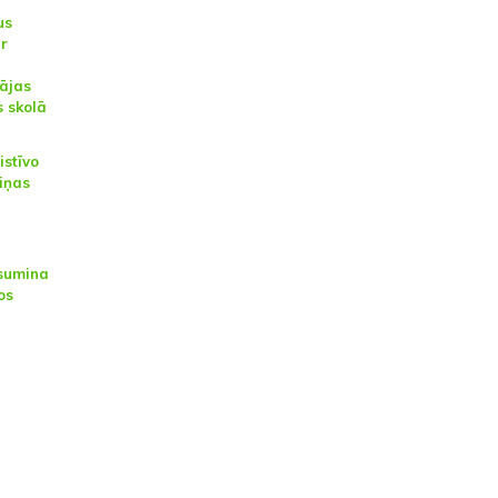
us
ar
ājas
 skolā
istīvo
iņas
 sumina
os