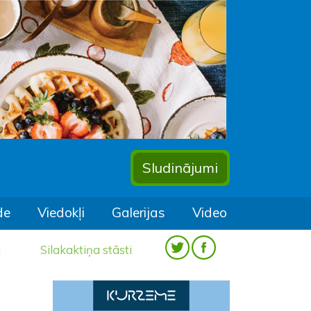
Sludinājumi
de
Viedokļi
Galerijas
Video
a
Silakaktiņa stāsti