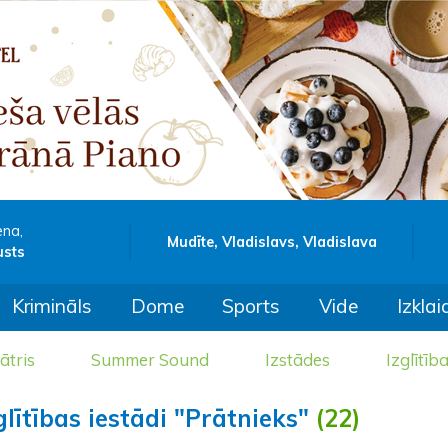
ena,
Mudīte, Vladislavs, Vladislava
usts
Krimināls
Dome
Sports
Vide
Izklai
ātris
Summer Sound
Izstādes
Izglītīb
glītības iestādi "Prātnieks"
(22)