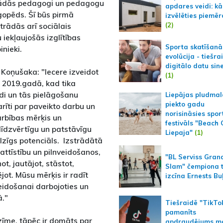
trādās pedagogi un pedagogu
apdares veidi: kā
ogopēds. Šī būs pirmā
izvēlēties piemēr
(2)
trādās arī sociālais
iekļaujošās izglītības
Sporta skatīšanā
nieki.
evolūcija - tiešra
digitālo datu sin
 Koņušaka: "Iecere izveidot
(1)
s 2019.gadā, kad tika
i un tās pielāgošanu
Liepājas pludmal
piekto gadu
īti par paveikto darbu un
norisināsies spor
rbības mērķis un
festivāls "Beach
līdzvērtīgu un patstāvīgu
Liepaja"
(1)
ilzīgs potenciāls. Izstrādātā
ttīstību un pilnveidošanos,
"BL Serviss Gran
ot, jautājot, stāstot,
Slam" čempiona t
jot. Mūsu mērķis ir radīt
izcīna Ernests Bu
veidošanai darbojoties un
ā."
Tiešraidē "TikTo
pamanīts
zīme, tāpēc ir domāts par
apdraudējums m