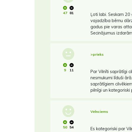
47
81
Ļoti labi. Seskam 2
vajadzība bērnu dārza
gadus pie varas atta
Secinājumus izdarām 
>prieks
9
11
Par Vilnīti saprātīgi 
nesmukumi līduši ārā
saprātīgiem cilvēkiem
pilnīgi un kategoriski p
Velnciems
50
54
Es kategoriski par V