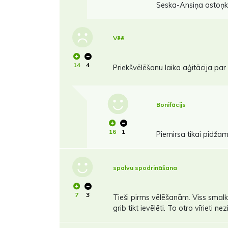
Seska-Ansiņa astoņkā
Vēē
14
4
Priekšvēlēšanu laika aģitācija pa
Bonifācijs
16
1
Piemirsa tikai pidžamu 
spalvu spodrināšana
7
3
Tieši pirms vēlēšanām. Viss smalki 
grib tikt ievēlēti. To otro vīrieti nez