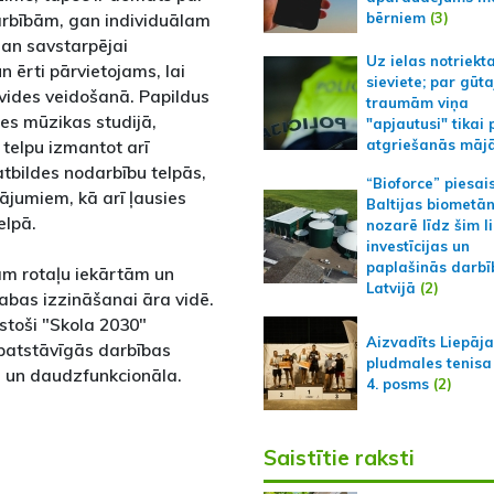
bērniem
(3)
arbībām, gan individuālam
gan savstarpējai
Uz ielas notriekt
n ērti pārvietojams, lai
sieviete; par gūt
u vides veidošanā. Papildus
traumām viņa
ies mūzikas studijā,
"apjautusi" tikai 
 telpu izmantot arī
atgriešanās māj
tbildes nodarbību telpās,
“Bioforce” piesai
jumiem, kā arī ļausies
Baltijas biometā
elpā.
nozarē līdz šim l
investīcijas un
paplašinās darbī
šām rotaļu iekārtām un
Latvijā
(2)
bas izzināšanai āra vidē.
lstoši "Skola 2030"
Aizvadīts Liepāj
 patstāvīgās darbības
pludmales tenisa
ša un daudzfunkcionāla.
4. posms
(2)
Saistītie raksti