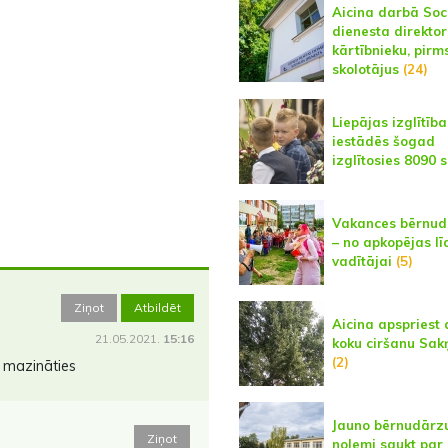
Aicina darbā Soc
dienesta direktor
kārtībnieku, pirm
skolotājus
(24)
Liepājas izglītība
iestādēs šogad
izglītosies 8090 
Vakances bērnud
– no apkopējas lī
vadītājai
(5)
Ziņot
Atbildēt
Aicina apspriest 
21.05.2021.
15:16
koku ciršanu Sak
(2)
u mazināties
Jauno bērnudārz
Ziņot
nolemj saukt par