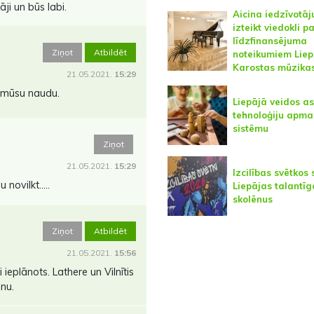
ji un būs labi.
Aicina iedzīvotāj
izteikt viedokli p
līdzfinansējuma
Ziņot
Atbildēt
noteikumiem Liep
Karostas mūzikas
21.05.2021.
15:29
r mūsu naudu.
Liepājā veidos as
tehnoloģiju apma
sistēmu
Ziņot
21.05.2021.
15:29
Izcilības svētkos
novilkt.....
Liepājas talantīg
skolēnus
Ziņot
Atbildēt
21.05.2021.
15:56
ieplānots. Lathere un Vilnītis
inu.