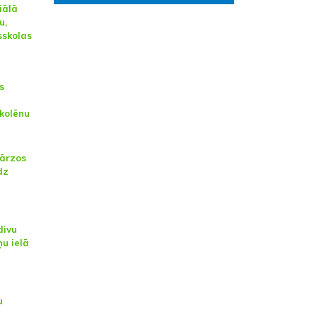
iālā
u,
sskolas
s
skolēnu
ārzos
dz
divu
ņu ielā
u