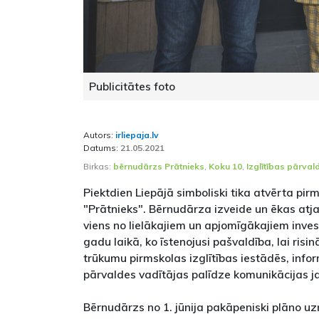
Publicitātes foto
Autors:
irliepaja.lv
Datums:
21.05.2021
Birkas:
bērnudārzs Prātnieks
,
Koku 10
,
Izglītības pārval
Piektdien Liepājā simboliski tika atvērta pir
"Prātnieks". Bērnudārza izveide un ēkas atja
viens no lielākajiem un apjomīgākajiem inves
gadu laikā, ko īstenojusi pašvaldība, lai risi
trūkumu pirmskolas izglītības iestādēs, infor
pārvaldes vadītājas palīdze komunikācijas 
Bērnudārzs no 1. jūnija pakāpeniski plāno u