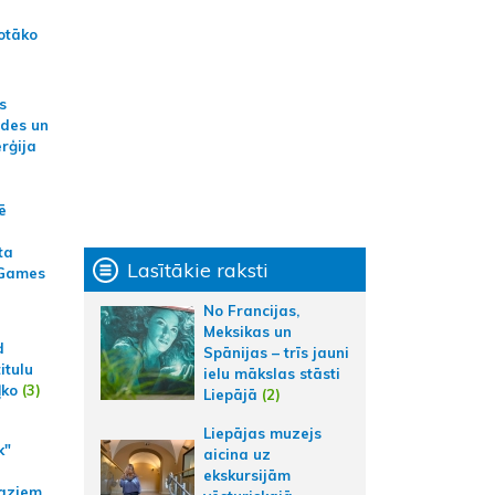
otāko
s
ides un
erģija
ē
ta
Lasītākie raksti
 Games
No Francijas,
Meksikas un
d
Spānijas – trīs jauni
itulu
ielu mākslas stāsti
ļko
(3)
Liepājā
(2)
Liepājas muzejs
k"
aicina uz
ekskursijām
aziem