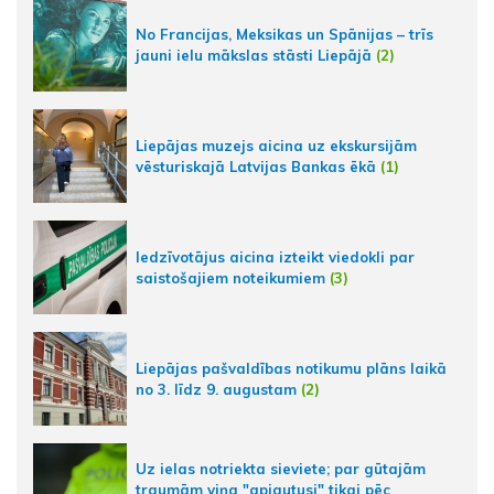
No Francijas, Meksikas un Spānijas – trīs
jauni ielu mākslas stāsti Liepājā
(2)
Liepājas muzejs aicina uz ekskursijām
vēsturiskajā Latvijas Bankas ēkā
(1)
Iedzīvotājus aicina izteikt viedokli par
saistošajiem noteikumiem
(3)
Liepājas pašvaldības notikumu plāns laikā
no 3. līdz 9. augustam
(2)
Uz ielas notriekta sieviete; par gūtajām
traumām viņa "apjautusi" tikai pēc