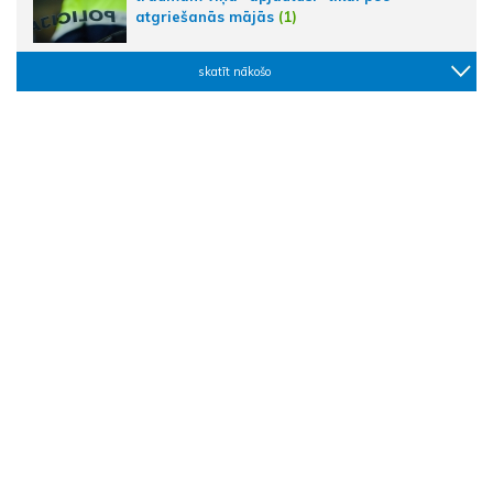
atgriešanās mājās
(1)
skatīt nākošo