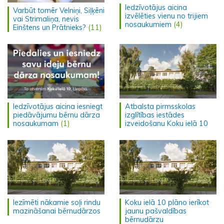
Iedzīvotājus aicina
Varbūt tomēr Velniņi, Siļķēni
izvēlēties vienu no trijiem
vai Strimaliņa, nevis
nosaukumiem
(4)
Einštens un Prātnieks?
(11)
Iedzīvotājus aicina iesniegt
Atbalsta pirmsskolas
piedāvājumu bērnu dārza
izglītības iestādes
nosaukumam
(1)
izveidošanu Koku ielā 10
Iezīmēti nākamie soļi rindu
Koku ielā 10 plāno ierīkot
mazināšanai bērnudārzos
jaunu pašvaldības
bērnudārzu