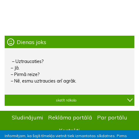
Dienas joks
– Uztraucaties?
– Jā.
– Pirmā reize?
– Nē, esmu uztraucies arī agrāk.
skatīt nākošo
Sludinājumi
Reklāma portālā
Par portālu
Kontakti
Informējam, ka šajā tīmekļa vietnē tiek izmantotas sīkdatnes. Pirms