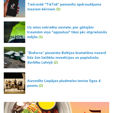
Tiešraidē "TikTok" pamanīts apdraudējums
maziem bērniem
(3)
Uz ielas notriekta sieviete; par gūtajām
traumām viņa "apjautusi" tikai pēc atgriešanās
mājās
(1)
“Bioforce” piesaista Baltijas biometāna nozarē
līdz šim lielākās investīcijas un paplašinās
darbību Latvijā
(2)
Aizvadīts Liepājas pludmales tenisa līgas 4.
posms
(2)