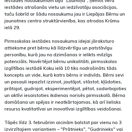
iestādes nosaukumam bija "Laumiņa", ņemot vērā
iestādes atrašanās vietu un iedzīvotāju asociācijas,
taču šobrīd ar šādu nosaukumu jau ir Liepājas Bērnu un
jaunatnes centra struktūrvienība, kas atrodas Krūmu
ielā 29.
Pirmsskolas iestādes nosaukuma idejai jāraksturo
attieksme pret bērnu kā līdzvērtīgu un patstāvīgu
personību, kurā jau no dzimšanas ir ielikts milzīgs
potenciāls. Novērtējot bērnu unikalitāti, pirmsskolas
izglītības iestādē Koku ielā 10 tiks nodrošināts tāds
koncepts un vide, kurā katrs bērns ir indivīds. Bērni sevi
un pasauli iepazīst izzinot, jautājot, stāstot, kļūdoties,
prātojot, gudrojot, eksperimentējot, pētot, sadarbojoties
un aktīvi iesaistoties ikdienas norisēs pirmsskolā. Bērna
domāšana un spējas ir neatkārtojamas, kā arī lielisks
resurss kvalitatīvai un inovatīvai izglītības veidošanai.
Tāpēc līdz 3. februārim aicinām balstot par vienu no 3
izvirzītajiem variantiem – "Prātnieks", "Gudrinieks" vai