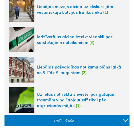
Liepājas muzejs aicina uz ekskursijām
vēsturiskajā Latvijas Bankas ēkā
(1)
Iedzīvotājus aicina izteikt viedokli par
saistošajiem noteikumiem
(3)
Liepājas pašvaldības notikumu plāns laikā
no 3. līdz 9. augustam
(2)
Uz ielas notriekta sieviete; par gūtajām
traumām viņa "apjautusi" tikai pēc
atgriešanās mājās
(1)
skatīt nākošo