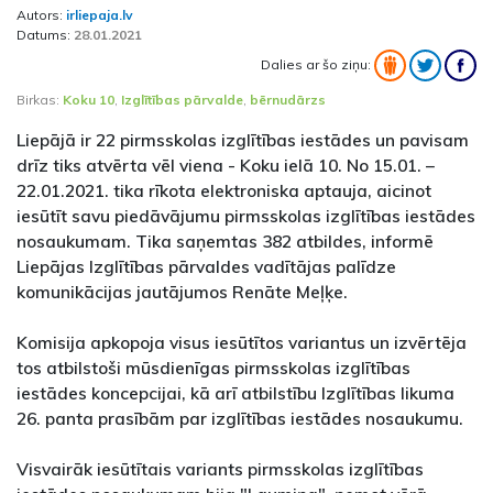
Autors:
irliepaja.lv
Datums:
28.01.2021
Dalies ar šo ziņu:
Birkas:
Koku 10
,
Izglītības pārvalde
,
bērnudārzs
Liepājā ir 22 pirmsskolas izglītības iestādes un pavisam
drīz tiks atvērta vēl viena - Koku ielā 10. No 15.01. –
22.01.2021. tika rīkota elektroniska aptauja, aicinot
iesūtīt savu piedāvājumu pirmsskolas izglītības iestādes
nosaukumam. Tika saņemtas 382 atbildes, informē
Liepājas Izglītības pārvaldes vadītājas palīdze
komunikācijas jautājumos Renāte Meļķe.
Komisija apkopoja visus iesūtītos variantus un izvērtēja
tos atbilstoši mūsdienīgas pirmsskolas izglītības
iestādes koncepcijai, kā arī atbilstību Izglītības likuma
26. panta prasībām par izglītības iestādes nosaukumu.
Visvairāk iesūtītais variants pirmsskolas izglītības