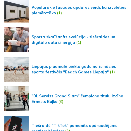
Populārākie fasādes apdares veidi: kā izvēlēties
piemērotāko
(1)
Sporta skatīšanās evolūcija - tiešraides un
digitālo datu sinerģija
(1)
Liepājas pludmalē piekto gadu norisināsies
sporta festivāls "Beach Games Liepaja"
(1)
"BL Serviss Grand Slam" čempiona titulu izcīna
Ernests Buļko
(3)
Tiešraidē "TikTok" pamanīts apdraudējums
maziem bērniem
(3)