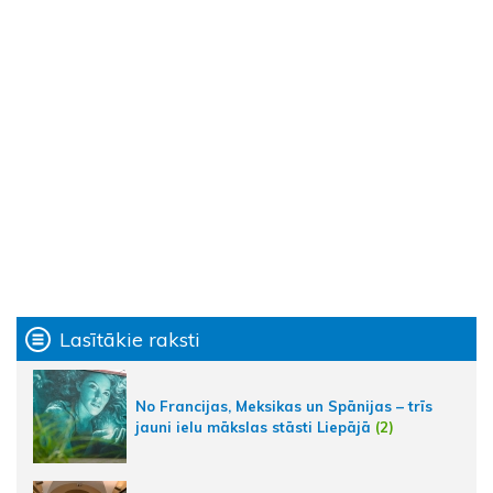
Lasītākie raksti
No Francijas, Meksikas un Spānijas – trīs
jauni ielu mākslas stāsti Liepājā
(2)