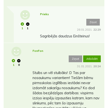
Prieks
Ziņot
1
1
28.01.2021.
22:29
Sagribējās daudzus Einšteinus!
FonFon
Ziņot
Atbildēt
1
0
31.01.2021.
20:24
Stulbs un vēl stulbāks! :D Tas par
nosaukumu variantiem! Tiešām bērnu
pirmsskolas izglītības iestādei nevar
izdomāt sakarīgu nosaukumu? Ko dod
šādas bezjēdzīgas darbības: vispirms
izziņo iespēju izpausties katram, kam nav
slinkums, pēc tam šo izpausmju