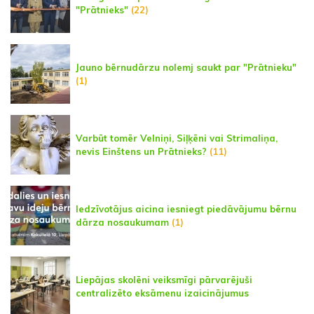
"Prātnieks"
(22)
Jauno bērnudārzu nolemj saukt par "Prātnieku"
(1)
Varbūt tomēr Velniņi, Siļķēni vai Strimaliņa,
nevis Einštens un Prātnieks?
(11)
Iedzīvotājus aicina iesniegt piedāvājumu bērnu
dārza nosaukumam
(1)
Liepājas skolēni veiksmīgi pārvarējuši
centralizēto eksāmenu izaicinājumus