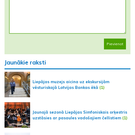
Pievienot
Jaunākie raksti
Liepājas muzejs aicina uz ekskursijām
vēsturiskajā Latvijas Bankas ēkā
(1)
Jaunajā sezonā Liepājas Simfoniskais orķestris
uzstāsies ar pasaules vadošajiem čellistiem
(1)