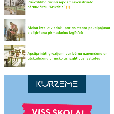
Pašvaldība aicina iepazīt rekonstruēto
bērnudārzu “Kriksītis”
(1)
Aicina izteikt viedokli par asistenta pakalpojuma
piešķiršanu pirmsskolas izglītībā
Apstiprināti grozījumi par bērnu uzņemšanu un
atskaitīšanu pirmskolas izglītības iestādēs