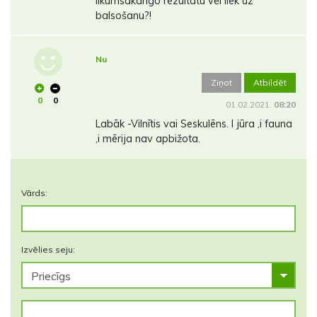
likumsakarīgo rezultātu vēl liek uz
balsošanu?!
Nu
Ziņot
Atbildēt
0
0
01.02.2021.
08:20
Labāk -Vilnītis vai Seskulēns. I jūra ,i fauna
,i mērija nav apbižota.
Vārds:
Izvēlies seju: