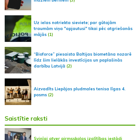
Uz ielas notriekta sieviete; par gūtajām
traumām viņa "apjautusi" tikai pēc atgriešanās
mājās
(1)
“Bioforce” piesaista Baltijas biometāna nozarē
līdz šim lielākās investīcijas un paplašinās
darbību Latvijā
(2)
Aizvadīts Liepājas pludmales tenisa līgas 4.
posms
(2)
Saistītie raksti
Svinīgi atver pirmsskolas izglītības iestādi