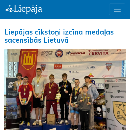
Liepājas cīkstoņi izcīna medaļas
sacensībās Lietuvā