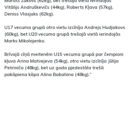
Marats Žukovs (62kg), bet trešajā vietā ierindojās
Vitālijs Andruškevičs (44kg), Roberts Kļava (57kg),
Deniss Vlasjuks (62kg).
U17 vecuma grupā otro vietu izcīnīja Andrejs Hudjakovs
(60kg), bet U20 vecuma grupā trešajā vietā ierindojās
Marks Mikolajenko.
Brīvajā cīņā meitenēm U15 vecuma grupā par čempioni
kļuva Arina Matvejeva (54kg), otro vietu izcīnīja Jūlija
Petriniča (48kg), bet uz goda pjedestāla trešā
pakāpiena kāpa Alina Babahina (48kg).”