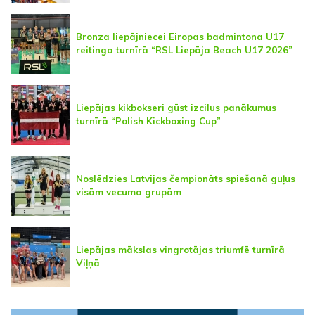
Bronza liepājniecei Eiropas badmintona U17
reitinga turnīrā “RSL Liepāja Beach U17 2026”
Liepājas kikbokseri gūst izcilus panākumus
turnīrā “Polish Kickboxing Cup”
Noslēdzies Latvijas čempionāts spiešanā guļus
visām vecuma grupām
Liepājas mākslas vingrotājas triumfē turnīrā
Viļņā