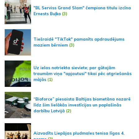
"BL Serviss Grand Slam" čempiona titulu izcīna
Ernests Buļko
(3)
Tiešraidē "TikTok" pamanīts apdraudējums
maziem bērniem
(3)
Uz ielas notriekta sieviete; par gūtajām
traumām viņa "apjautusi" tikai pēc atgriešanās
mājās
(1)
“Bioforce” piesaista Baltijas biometāna nozarē
līdz šim lielākās investīcijas un paplašinās
darbību Latvijā
(2)
Aizvadīts Liepājas pludmales tenisa līgas 4.