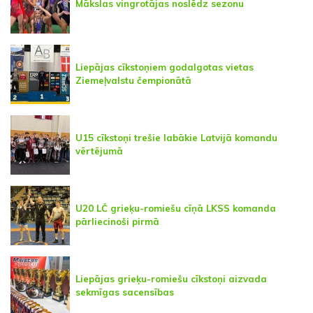
Mākslas vingrotājas noslēdz sezonu
Liepājas cīkstoņiem godalgotas vietas
Ziemeļvalstu čempionātā
U15 cīkstoņi trešie labākie Latvijā komandu
vērtējumā
U20 LČ grieķu-romiešu cīņā LKSS komanda
pārliecinoši pirmā
Liepājas grieķu-romiešu cīkstoņi aizvada
sekmīgas sacensības