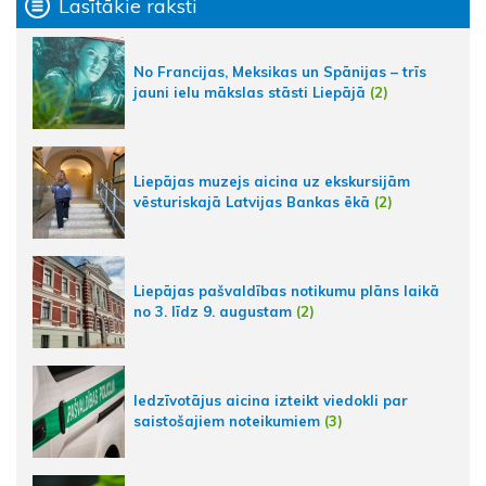
Lasītākie raksti
No Francijas, Meksikas un Spānijas – trīs
jauni ielu mākslas stāsti Liepājā
(2)
Liepājas muzejs aicina uz ekskursijām
vēsturiskajā Latvijas Bankas ēkā
(2)
Liepājas pašvaldības notikumu plāns laikā
no 3. līdz 9. augustam
(2)
Iedzīvotājus aicina izteikt viedokli par
saistošajiem noteikumiem
(3)