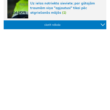
Uz ielas notriekta sieviete; par gūtajām
traumām viņa "apjautusi" tikai pēc
atgriešanās mājās
(1)
skatīt nākošo