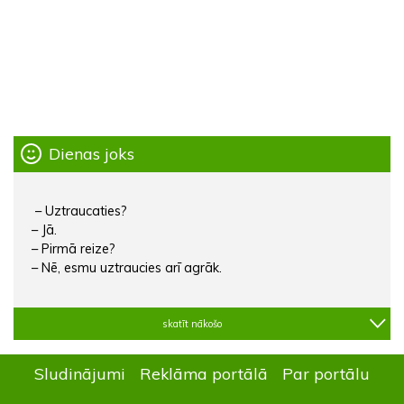
Dienas joks
– Uztraucaties?
– Jā.
– Pirmā reize?
– Nē, esmu uztraucies arī agrāk.
skatīt nākošo
Sludinājumi
Reklāma portālā
Par portālu