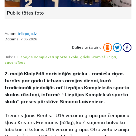
Publicitātes foto
Autors:
irliepaja.lv
Datums:
7.05.2026
Dalies ar šo ziņu:
Birkas:
Liepājas Kompleksā sporta skola
,
grieķu-romiešu cīņa
,
sacensības
2. maijā Klaipēdā norisinājās grieķu - romiešu cīņas
turnīrs par godu Lietuvas armijas dienai, kurā
tradicionāli piedalījās arī Liepājas Kompleksās sporta
skolas cīkstoņi, informē “Liepājas Kompleksā sporta
skola” preses pārstāve Simona Laiveniece.
Treneris Jānis Rērihs: “U15 vecuma grupā par čempionu
kļuva Kristers Freimanis (52kg), kurš saņēma balvu kā
labākais cīkstonis U15 vecuma grupā. Otro vietu izcīnīja