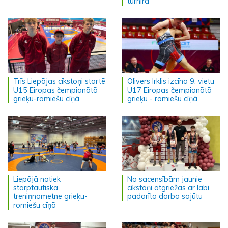
turnīrā
Trīs Liepājas cīkstoņi startē
Olivers Irklis izcīna 9. vietu
U15 Eiropas čempionātā
U17 Eiropas čempionātā
grieķu-romiešu cīņā
grieķu - romiešu cīņā
Liepājā notiek
No sacensībām jaunie
starptautiska
cīkstoņi atgriežas ar labi
treniņnometne grieķu-
padarīta darba sajūtu
romiešu cīņā