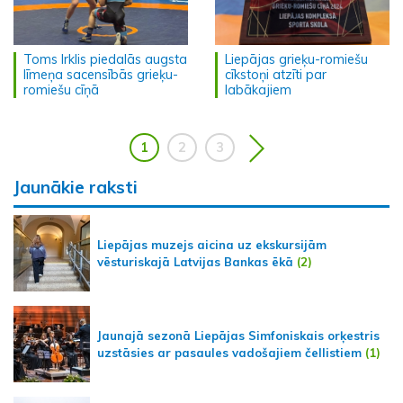
Toms Irklis piedalās augsta
Liepājas grieķu-romiešu
līmeņa sacensībās grieķu-
cīkstoņi atzīti par
romiešu cīņā
labākajiem
1
2
3
Jaunākie raksti
Liepājas muzejs aicina uz ekskursijām
vēsturiskajā Latvijas Bankas ēkā
(2)
Jaunajā sezonā Liepājas Simfoniskais orķestris
uzstāsies ar pasaules vadošajiem čellistiem
(1)