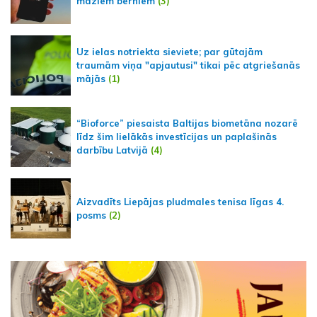
maziem bērniem
(3)
Uz ielas notriekta sieviete; par gūtajām
traumām viņa "apjautusi" tikai pēc atgriešanās
mājās
(1)
“Bioforce” piesaista Baltijas biometāna nozarē
līdz šim lielākās investīcijas un paplašinās
darbību Latvijā
(4)
Aizvadīts Liepājas pludmales tenisa līgas 4.
posms
(2)