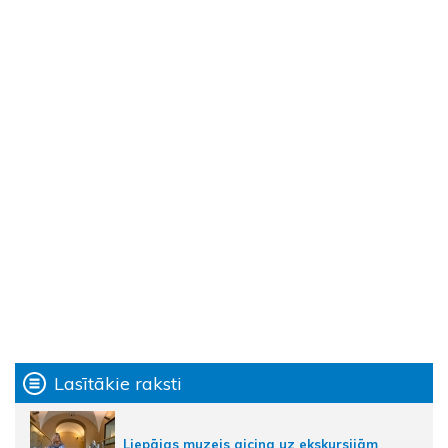
Lasītākie raksti
Liepājas muzejs aicina uz ekskursijām