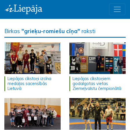
Birkas
"grieķu-romiešu cīņa"
raksti
Liepājas cīkstoņi izcīna
Liepājas cīkstoņiem
medaļas sacensībās
godalgotas vietas
Lietuvā
Ziemeļvalstu čempionātā