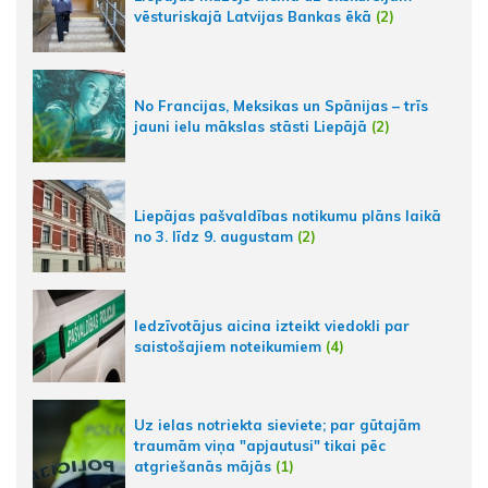
vēsturiskajā Latvijas Bankas ēkā
(2)
No Francijas, Meksikas un Spānijas – trīs
jauni ielu mākslas stāsti Liepājā
(2)
Liepājas pašvaldības notikumu plāns laikā
no 3. līdz 9. augustam
(2)
Iedzīvotājus aicina izteikt viedokli par
saistošajiem noteikumiem
(4)
Uz ielas notriekta sieviete; par gūtajām
traumām viņa "apjautusi" tikai pēc
atgriešanās mājās
(1)