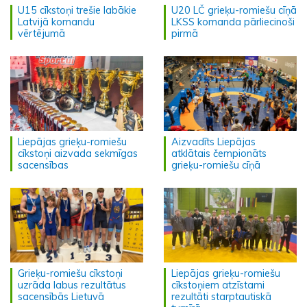
U15 cīkstoņi trešie labākie
U20 LČ grieķu-romiešu cīņā
Latvijā komandu
LKSS komanda pārliecinoši
vērtējumā
pirmā
Liepājas grieķu-romiešu
Aizvadīts Liepājas
cīkstoņi aizvada sekmīgas
atklātais čempionāts
sacensības
grieķu-romiešu cīņā
Grieķu-romiešu cīkstoņi
Liepājas grieķu-romiešu
uzrāda labus rezultātus
cīkstoņiem atzīstami
sacensībās Lietuvā
rezultāti starptautiskā