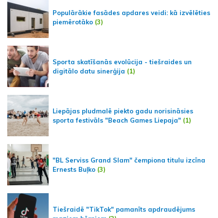
Populārākie fasādes apdares veidi: kā izvēlēties
piemērotāko
(3)
Sporta skatīšanās evolūcija - tiešraides un
digitālo datu sinerģija
(1)
Liepājas pludmalē piekto gadu norisināsies
sporta festivāls "Beach Games Liepaja"
(1)
"BL Serviss Grand Slam" čempiona titulu izcīna
Ernests Buļko
(3)
Tiešraidē "TikTok" pamanīts apdraudējums