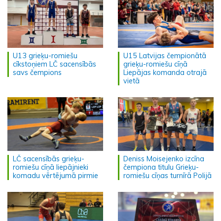
U13 grieķu-romiešu
U15 Latvijas čempionātā
cīkstoņiem LČ sacensībās
grieķu-romiešu cīņā
savs čempions
Liepājas komanda otrajā
vietā
LČ sacensībās grieķu-
Deniss Moisejenko izcīna
romiešu cīņā liepājnieki
čempiona titulu Grieķu-
komadu vērtējumā pirmie
romiešu cīņas turnīrā Polijā