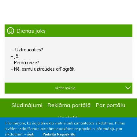
Dienas joks
– Uztraucaties?
– Jā.
– Pirmā reize?
– Nē, esmu uztraucies arī agrāk.
skatīt nākošo
Sludinājumi
Reklāma portālā
Par portālu
Kontakti
Informējam, ka šajā tīmekļa vietnē tiek izmantotas sīkdatnes. Pirms
izvēles izdarīšanas aicinām iepazīties ar papildus informāciju par
sīkdatnēm –
šeit.
Piekrītu
Nepiekrītu