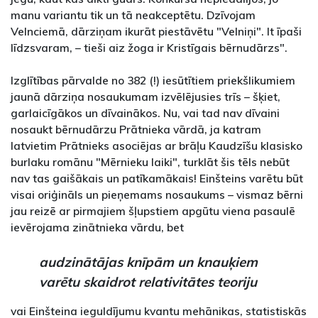
manu variantu tik un tā neakceptētu. Dzīvojam
Velnciemā, dārziņam ikurāt piestāvētu "Velniņi". It īpaši
līdzsvaram, – tieši aiz žoga ir Kristīgais bērnudārzs".
Izglītības pārvalde no 382 (!) iesūtītiem priekšlikumiem
jaunā dārziņa nosaukumam izvēlējusies trīs – šķiet,
garlaicīgākos un dīvainākos. Nu, vai tad nav dīvaini
nosaukt bērnudārzu Prātnieka vārdā, ja katram
latvietim Prātnieks asociējas ar brāļu Kaudzīšu klasisko
burlaku romānu "Mērnieku laiki", turklāt šis tēls nebūt
nav tas gaišākais un patīkamākais! Einšteins varētu būt
visai oriģināls un pieņemams nosaukums – vismaz bērni
jau reizē ar pirmajiem šļupstiem apgūtu viena pasaulē
ievērojama zinātnieka vārdu, bet
audzinātājas knīpām un knauķiem
varētu skaidrot relativitātes teoriju
vai Einšteina ieguldījumu kvantu mehānikas, statistiskās