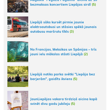
bezmaksas koncertiem Liepājas sirdī
(5)
Liepājā sāks kursēt pirmie jaunie
elektroautobusi un stāsies spēkā jaunais
autobusu maršrutu tīkls
(3)
No Francijas, Meksikas un Spānijas – trīs
jauni ielu mākslas stāsti Liepājā
(2)
Liepājā notiks parka svētki "Liepāja bez
barjerām", gaidīts ikviens
(5)
JaunLiepājas vakara tirdziņš aicina kopā
svinēt divu gadu jubileju
(5)