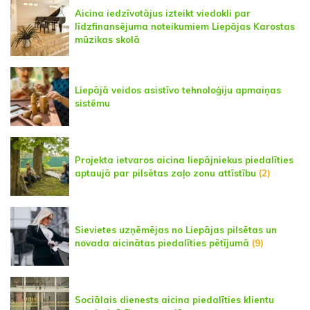
Aicina iedzīvotājus izteikt viedokli par
līdzfinansējuma noteikumiem Liepājas Karostas
mūzikas skolā
Liepājā veidos asistīvo tehnoloģiju apmaiņas
sistēmu
Projekta ietvaros aicina liepājniekus piedalīties
aptaujā par pilsētas zaļo zonu attīstību
(2)
Sievietes uzņēmējas no Liepājas pilsētas un
novada aicinātas piedalīties pētījumā
(9)
Sociālais dienests aicina piedalīties klientu