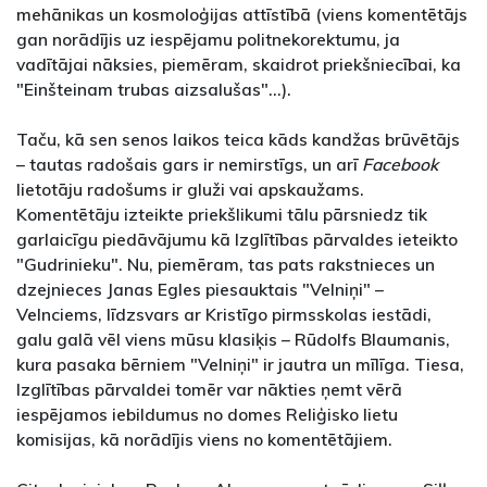
mehānikas un kosmoloģijas attīstībā (viens komentētājs
gan norādījis uz iespējamu politnekorektumu, ja
vadītājai nāksies, piemēram, skaidrot priekšniecībai, ka
"Einšteinam trubas aizsalušas"...).
Taču, kā sen senos laikos teica kāds kandžas brūvētājs
– tautas radošais gars ir nemirstīgs, un arī
Facebook
lietotāju radošums ir gluži vai apskaužams.
Komentētāju izteikte priekšlikumi tālu pārsniedz tik
garlaicīgu piedāvājumu kā Izglītības pārvaldes ieteikto
"Gudrinieku". Nu, piemēram, tas pats rakstnieces un
dzejnieces Janas Egles piesauktais "Velniņi" –
Velnciems, līdzsvars ar Kristīgo pirmsskolas iestādi,
galu galā vēl viens mūsu klasiķis – Rūdolfs Blaumanis,
kura pasaka bērniem "Velniņi" ir jautra un mīlīga. Tiesa,
Izglītības pārvaldei tomēr var nākties ņemt vērā
iespējamos iebildumus no domes Reliģisko lietu
komisijas, kā norādījis viens no komentētājiem.