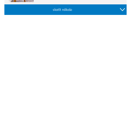
skatīt nākošo