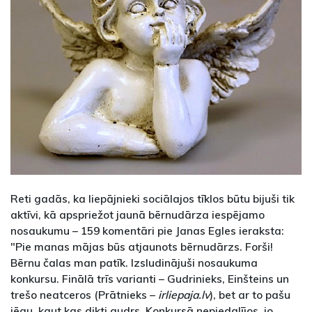
Reti gadās, ka liepājnieki sociālajos tīklos būtu bijuši tik
aktīvi, kā apspriežot jaunā bērnudārza iespējamo
nosaukumu – 159 komentāri pie Janas Egles ieraksta:
"Pie manas mājas būs atjaunots bērnudārzs. Forši!
Bērnu čalas man patīk. Izsludinājuši nosaukuma
konkursu. Finālā trīs varianti – Gudrinieks, Einšteins un
trešo neatceros (Prātnieks –
irliepaja.lv
), bet ar to pašu
jēgu, kaut kas dikti gudrs. Konkursā nepiedalījos, jo