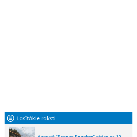
Lasītākie raksti
Augustā “Pegaza Pagalms” aicina uz 10