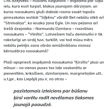
Cits dzejnieks – Ruslans Abgunovs – atgādina par Siļķu
ielu, kura esot turpat, blakus jaunajam dārziņam, un
kuras nosaukums gluži dabiski rosina saukt topošo
pirmsskolas iestādi "Siļķēnu" vārdā! Bet nebūtu slikti arī
"Strimaliņa", ko iesaka Jana Egle. Un nav peļama arī
trešā dzejnieka – Normunda Dzintara – rosinātais
nosaukums – "Vilnītis". Latviešiem taču deminutīvi ir tik
raksturīgi un sirdij tuvi, turklāt, vai tad mūsu mērs
nebūtu pelnījis sava vārda iemūžināšanu vismaz
bērnudārza nosaukumā?
Plaši apspriesti iespējamā nosaukuma "Ķirsītis" plusi un
mīnusi – no vienas puses tas labi saskanētu ar
pienenītēm, kriksīšiem, dzintariņiem, margrietiņām utt.,
u.t.jpr., kas Liepājā jau ir, no otras –
pazīstamais izteiciens par būšanu
ķirsī varētu radīt nevēlamas tieksmes
jaunajā paaudzē.