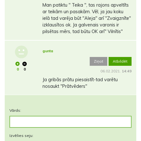
Man patiktu " Teika ", tas rajons apveltīts
ar teikām un pasakām. Vēl, ja jau koku
ielā tad varēja būt "Aleja" arī "Zvaigznīte"
izklausītos ok. Ja galvenais varonis ir
pilsētas mērs, tad būtu OK arī" Vilnītis"
gunta
Ziņot
Atbildēt
0
0
06.02.2021.
14:49
Ja gribās prātu piesaistīt-tad varētu
nosaukt "Prātvēders"
Vārds:
Izvēlies seju: