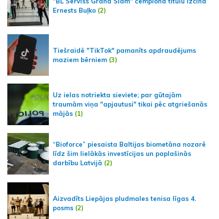
"BL Serviss Grand Slam" čempiona titulu izcīna
Ernests Buļko
(2)
Tiešraidē "TikTok" pamanīts apdraudējums
maziem bērniem
(3)
Uz ielas notriekta sieviete; par gūtajām
traumām viņa "apjautusi" tikai pēc atgriešanās
mājās
(1)
“Bioforce” piesaista Baltijas biometāna nozarē
līdz šim lielākās investīcijas un paplašinās
darbību Latvijā
(2)
Aizvadīts Liepājas pludmales tenisa līgas 4.
posms
(2)