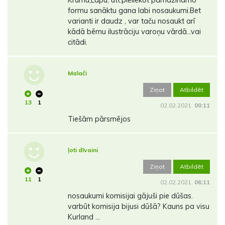
Krūmu,Lapu, utt.pieliekot pamazināmo
formu sanāktu gana labi nosaukumi.Bet
varianti ir daudz , var taču nosaukt arī
kādā bērnu ilustrāciju varoņu vārdā...vai
citādi.
Malači
Ziņot
Atbildēt
13
1
02.02.2021.
00:11
Tiešām pārsmējos
ļoti dīvaini
Ziņot
Atbildēt
11
1
02.02.2021.
06:11
nosaukumi komisijai gājuši pie dūšas.
varbūt komisija bijusi dūšā? Kauns pa visu
Kurland ...