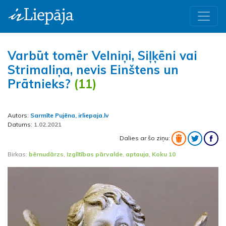
Varbūt tomēr Velniņi, Siļķēni vai
Strimaliņa, nevis Einštens un
Prātnieks?
(11)
Autors:
Sarmīte Pujēna, irliepaja.lv
Datums:
1.02.2021
Dalies ar šo ziņu:
Birkas:
bērnudārzs
,
Izglītības pārvalde
,
aptauja
,
Koku 10