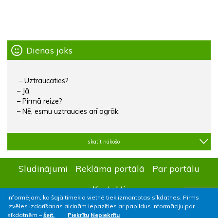
Dienas joks
– Uztraucaties?
– Jā.
– Pirmā reize?
– Nē, esmu uztraucies arī agrāk.
skatīt nākošo
Sludinājumi
Reklāma portālā
Par portālu
Kontakti
Informējam, ka šajā tīmekļa vietnē tiek izmantotas sīkdatnes. Pirms
izvēles izdarīšanas aicinām iepazīties ar papildus informāciju par
sīkdatnēm –
šeit.
Piekrītu
Nepiekrītu