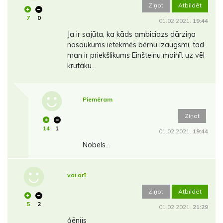
Ziņot
Atbildēt
7
0
01.02.2021.
19:44
Ja ir sajūta, ka kāds ambiciozs dārziņa
nosaukums ietekmēs bērnu izaugsmi, tad
man ir priekšlikums Einšteinu mainīt uz vēl
krutāku...
Piemēram
Ziņot
14
1
01.02.2021.
19:44
Nobels...
vai arī
Ziņot
Atbildēt
5
2
01.02.2021.
21:29
ģēnijs