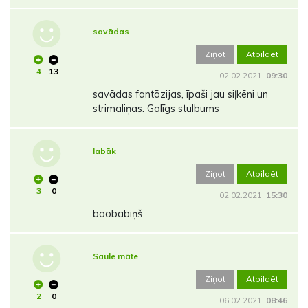
savādas
Ziņot
Atbildēt
4
13
02.02.2021.
09:30
savādas fantāzijas, īpaši jau siļkēni un
strimaliņas. Galīgs stulbums
labāk
Ziņot
Atbildēt
3
0
02.02.2021.
15:30
baobabiņš
Saule māte
Ziņot
Atbildēt
2
0
06.02.2021.
08:46