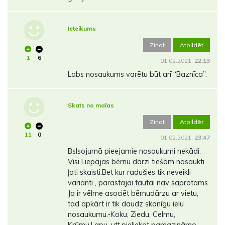
Ieteikums
Ziņot
Atbildēt
1
6
01.02.2021.
22:13
Labs nosaukums varētu būt arī “Baznīca”.
Skats no malas
Ziņot
Atbildēt
11
0
01.02.2021.
23:47
Bslsojumā pieejamie nosaukumi nekādi.
Visi Liepājas bērnu dārzi tiešām nosaukti
ļoti skaisti.Bet kur radušies tik neveikli
varianti , parastajai tautai nav saprotams.
Ja ir vēlme asociēt bērnudārzu ar vietu,
tad apkārt ir tik daudz skanīgu ielu
nosaukumu.-Koku, Ziedu, Celmu,