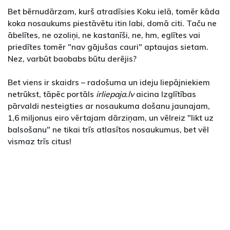
Bet bērnudārzam, kurš atradīsies Koku ielā, tomēr kāda
koka nosaukums piestāvētu itin labi, domā citi. Taču ne
ābelītes, ne ozoliņi, ne kastanīši, ne, hm, eglītes vai
priedītes tomēr "nav gājušas cauri" aptaujas sietam.
Nez, varbūt baobabs būtu derējis?
Bet viens ir skaidrs – radošuma un ideju liepājniekiem
netrūkst, tāpēc portāls
irliepaja.lv
aicina Izglītības
pārvaldi nesteigties ar nosaukuma došanu jaunajam,
1,6 miljonus eiro vērtajam dārziņam, un vēlreiz "likt uz
balsošanu" ne tikai trīs atlasītos nosaukumus, bet vēl
vismaz trīs citus!