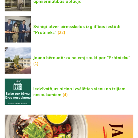
apmierinātības aptaujā
Svinīgi atver pirmsskolas izglītības iestādi
"Prātnieks"
(22)
Jauno bērnudārzu nolemj saukt par "Prātnieku"
(1)
Iedzīvotājus aicina izvēlēties vienu no trijiem
nosaukumiem
(4)