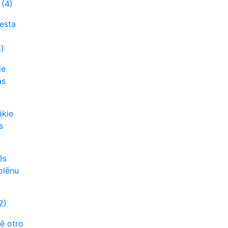
(4)
nesta
)
ie
as
ākie
s
ēs
olēnu
2)
ē otro