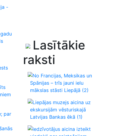
ja -
 gadu
Lasītākie
ls
raksti
ests
No Francijas, Meksikas un
Spānijas – trīs jauni ielu
īts
mākslas stāsti Liepājā
(2)
rniem
Liepājas muzejs aicina uz
ekskursijām vēsturiskajā
e; par
Latvijas Bankas ēkā
(1)
ešanās
Iedzīvotājus aicina izteikt