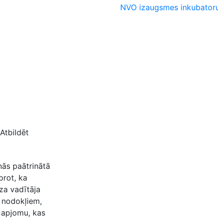
NVO izaugsmes inkubator
Atbildēt
anās paātrinātā
prot, ka
za vadītāja
s nodokļiem,
 apjomu, kas