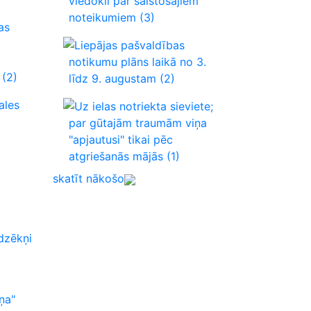
viedokli par saistošajiem
noteikumiem
(3)
as
Liepājas pašvaldības
notikumu plāns laikā no 3.
(2)
līdz 9. augustam
(2)
ales
Uz ielas notriekta sieviete;
par gūtajām traumām viņa
"apjautusi" tikai pēc
atgriešanās mājās
(1)
skatīt nākošo
dzēkņi
ņa"