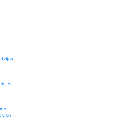
atvijas
tāsies
ares
rotāko