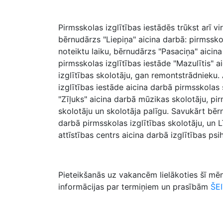
Pirmsskolas izglītības iestādēs trūkst arī vi
bērnudārzs "Liepiņa" aicina darbā: pirmsskol
noteiktu laiku, bērnudārzs "Pasaciņa" aicin
pirmsskolas izglītības iestāde "Mazulītis" 
izglītības skolotāju, gan remontstrādnieku. 
izglītības iestāde aicina darbā pirmsskolas
"Zīļuks" aicina darbā mūzikas skolotāju, pir
skolotāju un skolotāja palīgu. Savukārt bēr
darbā pirmsskolas izglītības skolotāju, un
attīstības centrs aicina darbā izglītības psi
Pieteikšanās uz vakancēm lielākoties šī mēn
informācijas par termiņiem un prasībām
ŠEI