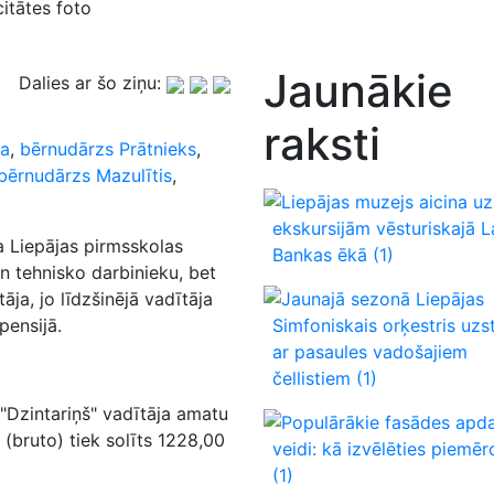
itātes foto
Jaunākie
Dalies ar šo ziņu:
raksti
ņa
,
bērnudārzs Prātnieks
,
bērnudārzs Mazulītis
,
Liepājas muzejs aicina uz
ekskursijām vēsturiskajā L
a Liepājas pirmsskolas
Bankas ēkā
(1)
n tehnisko darbinieku, bet
ja, jo līdzšinējā vadītāja
Jaunajā sezonā Liepājas
pensijā.
Simfoniskais orķestris uzs
ar pasaules vadošajiem
čellistiem
(1)
"Dzintariņš" vadītāja amatu
Populārākie fasādes apd
 (bruto) tiek solīts 1228,00
veidi: kā izvēlēties piemē
(1)