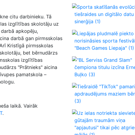
Sporta skatīšanās evolūci
tiešraides un digitālo datu
rkne citu darbinieku. Tā
sinerģija
(1)
as izglītības skolotāju uz
a darbā apkopēju,
Liepājas pludmalē piekto
aicina darbā gan pirmsskolas
norisināsies sporta festivā
Arī Kristīgā pirmsskolas
"Beach Games Liepaja"
(1)
 skolotāju, bet bērnudārzs
msskolas izglītības
"BL Serviss Grand Slam"
nudārzs "Prātnieks" aicina
čempiona titulu izcīna Ern
 Līvupes pamatskola –
Buļko
(3)
hologu.
Tiešraidē "TikTok" paman
apdraudējums maziem bē
(3)
eša laikā. Vairāk
T
.
Uz ielas notriekta sieviet
gūtajām traumām viņa
"apjautusi" tikai pēc atgri
mājās
(1)