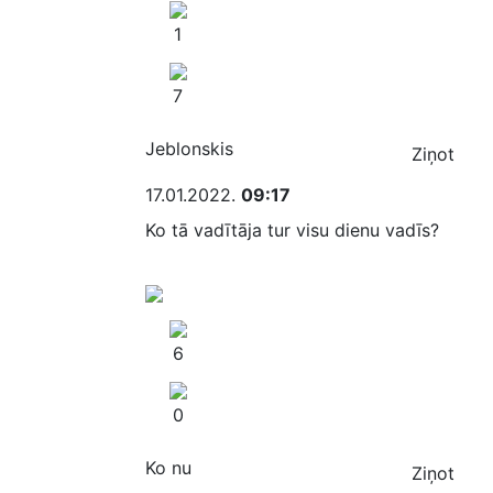
1
7
Jeblonskis
Ziņot
17.01.2022.
09:17
Ko tā vadītāja tur visu dienu vadīs?
6
0
Ko nu
Ziņot