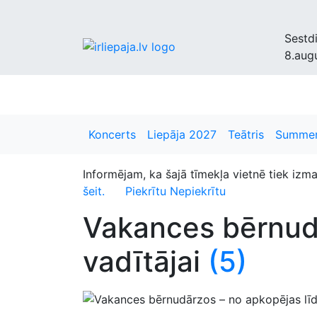
Sestd
8.aug
Liepājnieki
Bizness
Kultūra
Krimināls
D
Koncerts
Liepāja 2027
Teātris
Summer
Informējam, ka šajā tīmekļa vietnē tiek izm
šeit.
Piekrītu
Nepiekrītu
Vakances bērnudā
vadītājai
(5)