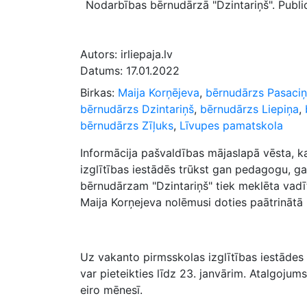
Nodarbības bērnudārzā "Dzintariņš". Public
Autors:
irliepaja.lv
Datums:
17.01.2022
Birkas:
Maija Korņējeva
,
bērnudārzs Pasaci
bērnudārzs Dzintariņš
,
bērnudārzs Liepiņa
,
bērnudārzs Zīļuks
,
Līvupes pamatskola
Informācija pašvaldības mājaslapā vēsta, k
izglītības iestādēs trūkst gan pedagogu, ga
bērnudārzam "Dzintariņš" tiek meklēta vadītā
Maija Korņejeva nolēmusi doties paātrinātā 
Uz vakanto pirmsskolas izglītības iestādes 
var pieteikties līdz 23. janvārim. Atalgojums
eiro mēnesī.