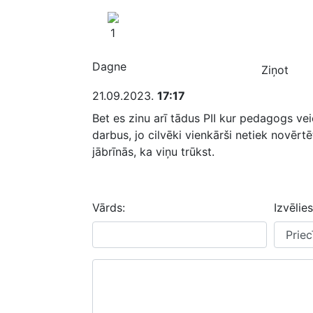
1
Dagne
Ziņot
21.09.2023.
17:17
Bet es zinu arī tādus PII kur pedagogs vei
darbus, jo cilvēki vienkārši netiek novērtē
jābrīnās, ka viņu trūkst.
Vārds:
Izvēlies