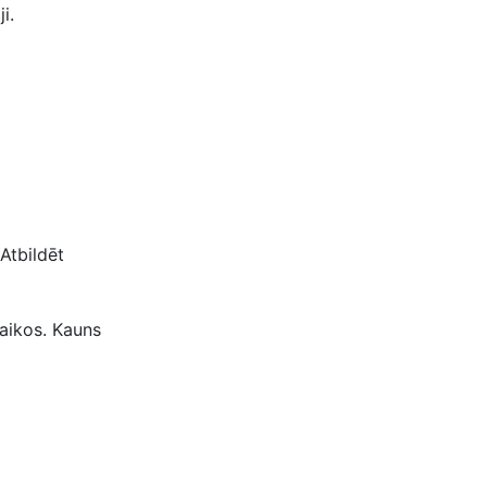
i.
Atbildēt
laikos. Kauns