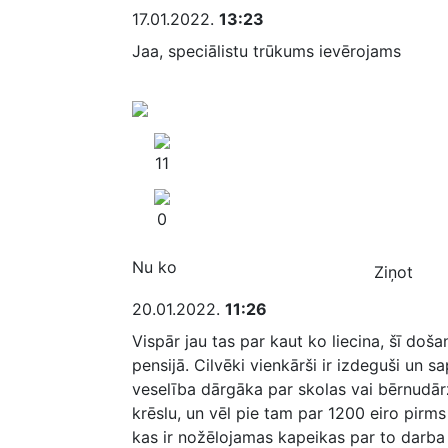
17.01.2022.
13:23
Jaa, speciālistu trūkums ievērojams
11
0
Nu ko
Ziņot
20.01.2022.
11:26
Vispār jau tas par kaut ko liecina, šī doš
pensijā. Cilvēki vienkārši ir izdeguši un sa
veselība dārgāka par skolas vai bērnudār
krēslu, un vēl pie tam par 1200 eiro pirm
kas ir nožēlojamas kapeikas par to darba