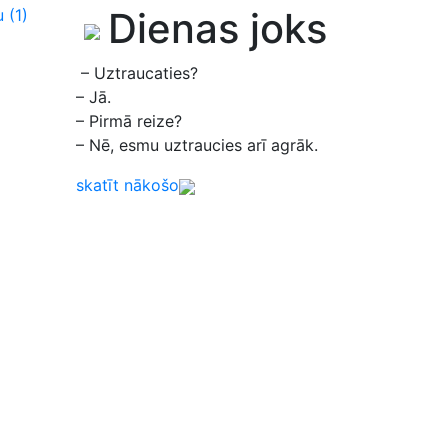
Dienas joks
u
(1)
– Uztraucaties?
– Jā.
– Pirmā reize?
– Nē, esmu uztraucies arī agrāk.
skatīt nākošo