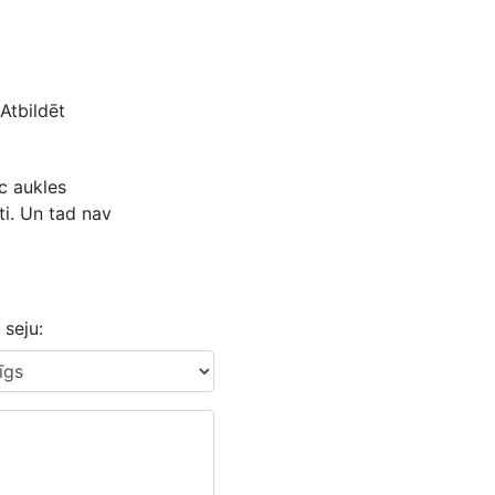
Atbildēt
c aukles
ti. Un tad nav
 seju: