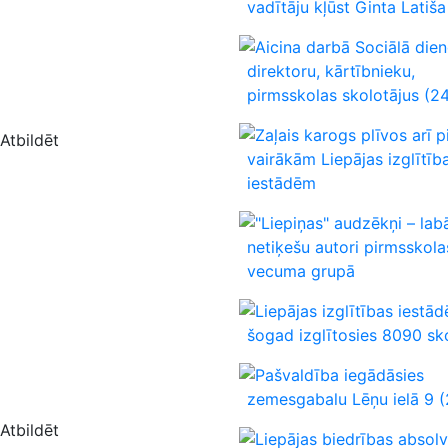
vadītāju kļūst Ginta Latiša
Aicina darbā Sociālā die
direktoru, kārtībnieku,
pirmsskolas skolotājus
(24
Zaļais karogs plīvos arī p
Atbildēt
vairākām Liepājas izglītīb
iestādēm
"Liepiņas" audzēkņi – lab
netiķešu autori pirmsskola
vecuma grupā
Liepājas izglītības iestād
šogad izglītosies 8090 sk
Pašvaldība iegādāsies
zemesgabalu Lēņu ielā 9
(
Atbildēt
Liepājas biedrības absolv