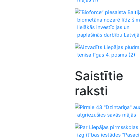
“Bioforce” piesaista Baltij
biometāna nozarē līdz šim
lielākās investīcijas un
paplašinās darbību Latvijā
Aizvadīts Liepājas pludm
tenisa līgas 4. posms
(2)
Saistītie
raksti
Pirmie 43 "Dzintariņa" au
atgriezušies savās mājās
Par Liepājas pirmsskolas
izglītības iestādes "Pasaci