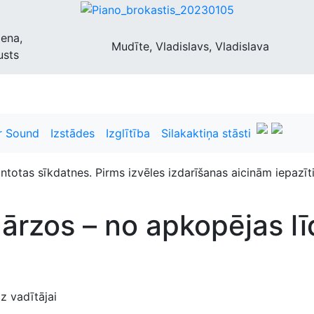
iena,
Mudīte, Vladislavs, Vladislava
usts
ome
Sports
Vide
Izklaide
Viedokļi
Galerijas
Video
 Sound
Izstādes
Izglītība
Silakaktiņa stāsti
antotas sīkdatnes. Pirms izvēles izdarīšanas aicinām iepazīt
rzos – no apkopējas lī