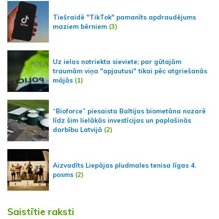
Tiešraidē "TikTok" pamanīts apdraudējums
maziem bērniem
(3)
Uz ielas notriekta sieviete; par gūtajām
traumām viņa "apjautusi" tikai pēc atgriešanās
mājās
(1)
“Bioforce” piesaista Baltijas biometāna nozarē
līdz šim lielākās investīcijas un paplašinās
darbību Latvijā
(2)
Aizvadīts Liepājas pludmales tenisa līgas 4.
posms
(2)
Saistītie raksti