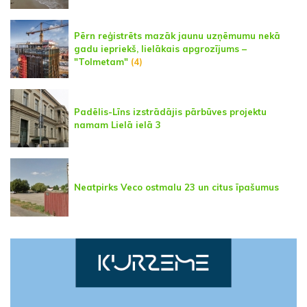
Pērn reģistrēts mazāk jaunu uzņēmumu nekā
gadu iepriekš, lielākais apgrozījums –
"Tolmetam"
(4)
Padēlis-Līns izstrādājis pārbūves projektu
namam Lielā ielā 3
Neatpirks Veco ostmalu 23 un citus īpašumus