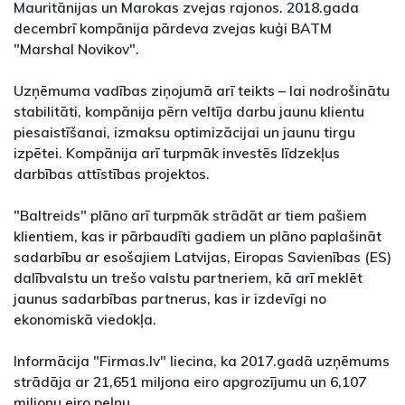
Mauritānijas un Marokas zvejas rajonos. 2018.gada
decembrī kompānija pārdeva zvejas kuģi BATM
"Marshal Novikov".
Uzņēmuma vadības ziņojumā arī teikts – lai nodrošinātu
stabilitāti, kompānija pērn veltīja darbu jaunu klientu
piesaistīšanai, izmaksu optimizācijai un jaunu tirgu
izpētei. Kompānija arī turpmāk investēs līdzekļus
darbības attīstības projektos.
"Baltreids" plāno arī turpmāk strādāt ar tiem pašiem
klientiem, kas ir pārbaudīti gadiem un plāno paplašināt
sadarbību ar esošajiem Latvijas, Eiropas Savienības (ES)
dalībvalstu un trešo valstu partneriem, kā arī meklēt
jaunus sadarbības partnerus, kas ir izdevīgi no
ekonomiskā viedokļa.
Informācija "Firmas.lv" liecina, ka 2017.gadā uzņēmums
strādāja ar 21,651 miljona eiro apgrozījumu un 6,107
miljonu eiro peļņu.