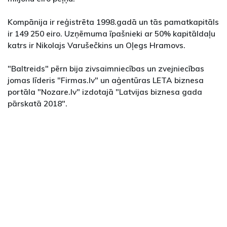
Kompānija ir reģistrēta 1998.gadā un tās pamatkapitāls
ir 149 250 eiro. Uzņēmuma īpašnieki ar 50% kapitāldaļu
katrs ir Nikolajs Varušečkins un Oļegs Hramovs.
"Baltreids" pērn bija zivsaimniecības un zvejniecības
jomas līderis "Firmas.lv" un aģentūras LETA biznesa
portāla "Nozare.lv" izdotajā "Latvijas biznesa gada
pārskatā 2018".