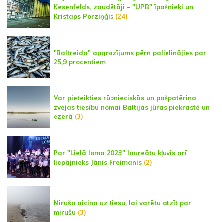
Kesenfelds, zaudētāji – "UPB" īpašnieki un
Kristaps Porziņģis
(24)
"Baltreida" apgrozījums pērn palielinājies par
25,9 procentiem
Var pieteikties rūpnieciskās un pašpatēriņa
zvejas tiesību nomai Baltijas jūras piekrastē un
ezerā
(3)
Par "Lielā loma 2023" laureātu kļuvis arī
liepājnieks Jānis Freimanis
(2)
Mirušo aicina uz tiesu, lai varētu atzīt par
mirušu
(3)