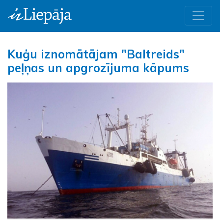
Kuģu iznomātājam "Baltreids"
peļņas un apgrozījuma kāpums