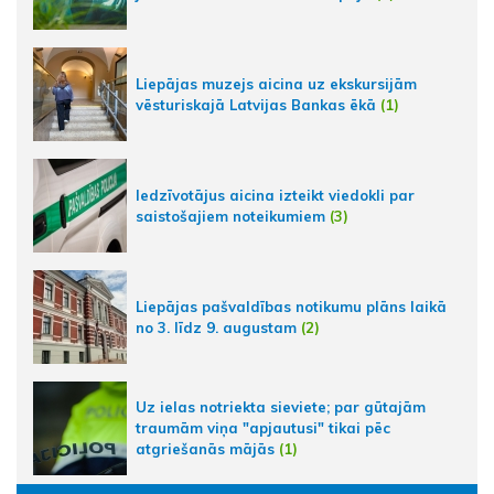
Liepājas muzejs aicina uz ekskursijām
vēsturiskajā Latvijas Bankas ēkā
(1)
Iedzīvotājus aicina izteikt viedokli par
saistošajiem noteikumiem
(3)
Liepājas pašvaldības notikumu plāns laikā
no 3. līdz 9. augustam
(2)
Uz ielas notriekta sieviete; par gūtajām
traumām viņa "apjautusi" tikai pēc
atgriešanās mājās
(1)