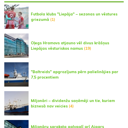
Futbola klubs "Liepāja" – sezonas un vēstures
griezumā
(1)
Oļegs Hramovs atjauno vēl divus krāšņus
Liepājas vēsturiskos namus
(19)
"Baltreids" apgrozījums pērn palielinājies par
7,5 procentiem
Miljonāri – dividenžu saņēmēji un tie, kuriem
biznesā nav veicies
(4)
Miljonāru saraksta galvgalī arī Aigars