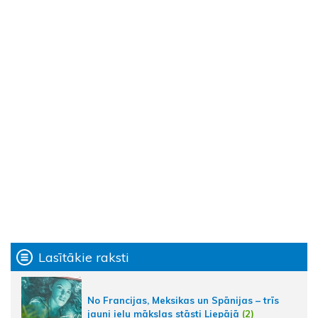
Lasītākie raksti
No Francijas, Meksikas un Spānijas – trīs
jauni ielu mākslas stāsti Liepājā
(2)