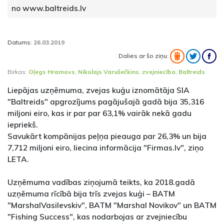
no www.baltreids.lv
Datums:
26.03.2019
Dalies ar šo ziņu:
Birkas:
Oļegs Hramovs
,
Nikolajs Varušečkins
,
zvejniecība
,
Baltreids
Liepājas uzņēmuma, zvejas kuģu iznomātāja SIA
"Baltreids" apgrozījums pagājušajā gadā bija 35,316
miljoni eiro, kas ir par par 63,1% vairāk nekā gadu
iepriekš.
Savukārt kompānijas peļņa pieauga par 26,3% un bija
7,712 miljoni eiro, liecina informācija "Firmas.lv", ziņo
LETA.
Uzņēmuma vadības ziņojumā teikts, ka 2018.gadā
uzņēmuma rīcībā bija trīs zvejas kuģi – BATM
"MarshalVasilevskiv", BATM "Marshal Novikov" un BATM
"Fishing Success", kas nodarbojas ar zvejniecību