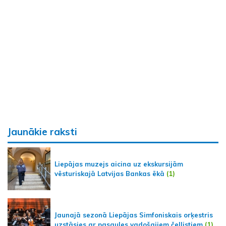
Jaunākie raksti
Liepājas muzejs aicina uz ekskursijām
vēsturiskajā Latvijas Bankas ēkā
(1)
Jaunajā sezonā Liepājas Simfoniskais orķestris
uzstāsies ar pasaules vadošajiem čellistiem
(1)