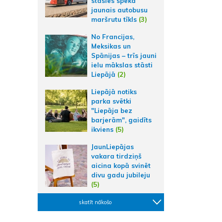
stāsies spēkā
jaunais autobusu
maršrutu tīkls
(3)
No Francijas,
Meksikas un
Spānijas – trīs jauni
ielu mākslas stāsti
Liepājā
(2)
Liepājā notiks
parka svētki
"Liepāja bez
barjerām", gaidīts
ikviens
(5)
JaunLiepājas
vakara tirdziņš
aicina kopā svinēt
divu gadu jubileju
(5)
skatīt nākošo