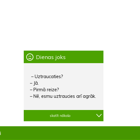
Dienas joks
– Uztraucaties?
– Jā.
– Pirmā reize?
– Nē, esmu uztraucies arī agrāk.
skatīt nākošo
i