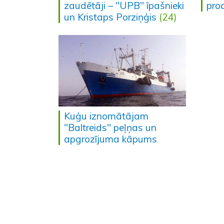
zaudētāji – "UPB" īpašnieki
pro
un Kristaps Porziņģis
(24)
Kuģu iznomātājam
"Baltreids" peļņas un
apgrozījuma kāpums