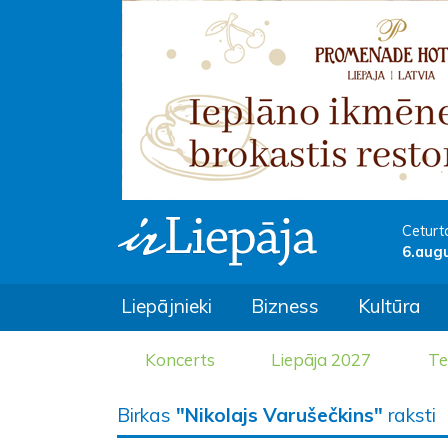
Ceturt
6.aug
Liepājnieki
Bizness
Kultūra
Koncerts
Liepāja 2027
Te
Birkas
"Nikolajs Varušečkins"
raksti