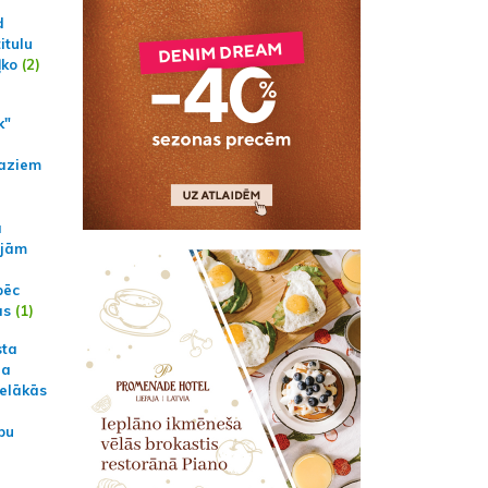
d
itulu
ļko
(2)
k"
aziem
a
ajām
pēc
ās
(1)
sta
na
ielākās
bu