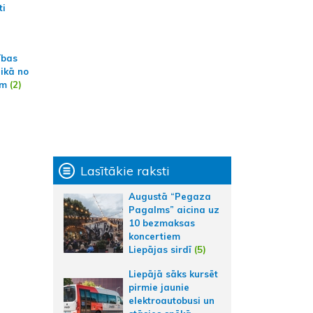
ti
ības
aikā no
am
(2)
Lasītākie raksti
Augustā “Pegaza
Pagalms” aicina uz
10 bezmaksas
koncertiem
Liepājas sirdī
(5)
Liepājā sāks kursēt
pirmie jaunie
elektroautobusi un