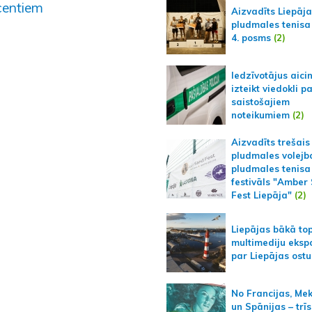
centiem
Aizvadīts Liepāj
pludmales tenisa
4. posms
(2)
Iedzīvotājus aici
izteikt viedokli p
saistošajiem
noteikumiem
(2)
Aizvadīts trešais
pludmales volejb
pludmales tenisa
festivāls "Amber
Fest Liepāja"
(2)
Liepājas bākā to
multimediju ekspo
par Liepājas ostu
No Francijas, Me
un Spānijas – trīs