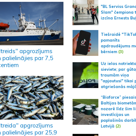
"BL Serviss Gran
Slam" čempiona t
izcīna Ernests Bu
Tiešraidē "TikTo
pamanīts
apdraudējums m
ltreids" apgrozījums
bērniem
(3)
 palielinājies par 7,5
Uz ielas notriekt
centiem
sieviete; par gūt
traumām viņa
"apjautusi" tikai 
atgriešanās māj
“Bioforce” piesai
Baltijas biometā
nozarē līdz šim l
investīcijas un
paplašinās darbī
ltreida" apgrozījums
Latvijā
(2)
 palielinājies par 25,9