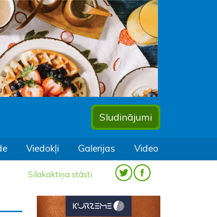
Sludinājumi
de
Viedokļi
Galerijas
Video
a
Silakaktiņa stāsti