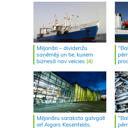
Miljonāri – dividenžu
"Ba
saņēmēji un tie, kuriem
pērn
biznesā nav veicies
(4)
pro
Miljonāru saraksta galvgalī
"Ba
arī Aigars Kesenfelds,
pērn