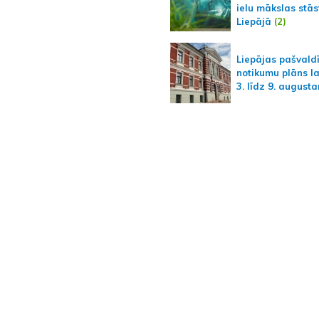
ielu mākslas stās
Liepājā
(2)
Liepājas pašvald
notikumu plāns l
3. līdz 9. august