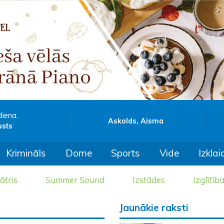
diena,
Askolds, Aisma
usts
Krimināls
Dome
Sports
Vide
Izklai
ātris
Summer Sound
Izstādes
Izglītīb
Jaunākie raksti