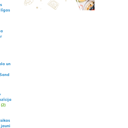
as
 līgas
na
ar
ola un
 Sand
p
zīcija
(2)
ksikas
 jauni