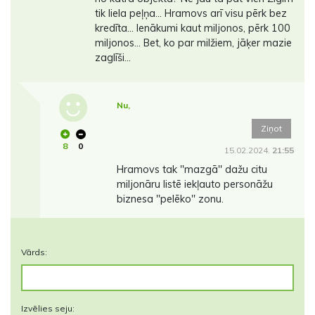
tik liela peļņa... Hramovs arī visu pērk bez
kredīta... Ienākumi kaut miljonos, pērk 100
miljonos... Bet, ko par milžiem, jāķer mazie
zaglīši...
Nu,
Ziņot
8
0
15.02.2024.
21:55
Hramovs tak ''mazgā'' dažu citu
miljonāru listē iekļauto personāžu
biznesa ''pelēko'' zonu.
Vārds:
Izvēlies seju: