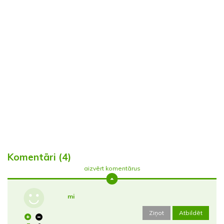
Komentāri (4)
aizvērt komentārus
mi
Ziņot
Atbildēt