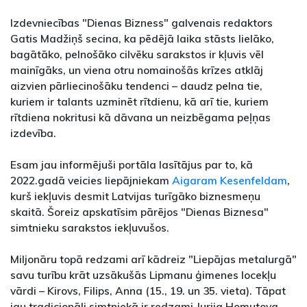
Izdevniecības "Dienas Bizness" galvenais redaktors
Gatis Madžiņš secina, ka pēdējā laika stāsts lielāko,
bagātāko, pelnošāko cilvēku sarakstos ir kļuvis vēl
mainīgāks, un viena otru nomainošās krīzes atklāj
aizvien pārliecinošāku tendenci – daudz pelna tie,
kuriem ir talants uzminēt rītdienu, kā arī tie, kuriem
rītdiena nokritusi kā dāvana un neizbēgama peļņas
izdevība.
Esam jau informējuši portāla lasītājus par to, kā
2022.gadā veicies liepājniekam
Aigaram Kesenfeldam
,
kurš iekļuvis desmit Latvijas turīgāko biznesmeņu
skaitā. Šoreiz apskatīsim pārējos "Dienas Biznesa"
simtnieku sarakstos iekļuvušos.
Miljonāru topā redzami arī kādreiz "Liepājas metalurgā"
savu turību krāt uzsākušās Lipmanu ģimenes locekļu
vārdi – Kirovs, Filips, Anna (15., 19. un 35. vieta). Tāpat
jau tradicionāli simtniekā ir redzami Jurija Homutova