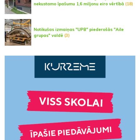
nekustamo īpašumu 1,6 miljonu eiro vērtībā
(18)
Notikušas izmaiņas "UPB" piederošās "Aile
grupas" valdē
(3)