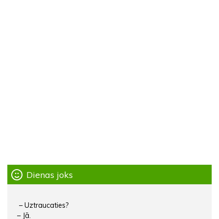
Dienas joks
– Uztraucaties?
– Jā.