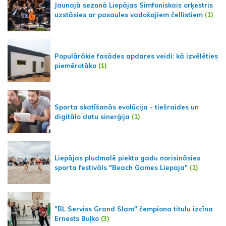
Jaunajā sezonā Liepājas Simfoniskais orķestris
uzstāsies ar pasaules vadošajiem čellistiem
(1)
Populārākie fasādes apdares veidi: kā izvēlēties
piemērotāko
(1)
Sporta skatīšanās evolūcija - tiešraides un
digitālo datu sinerģija
(1)
Liepājas pludmalē piekto gadu norisināsies
sporta festivāls "Beach Games Liepaja"
(1)
"BL Serviss Grand Slam" čempiona titulu izcīna
Ernests Buļko
(3)