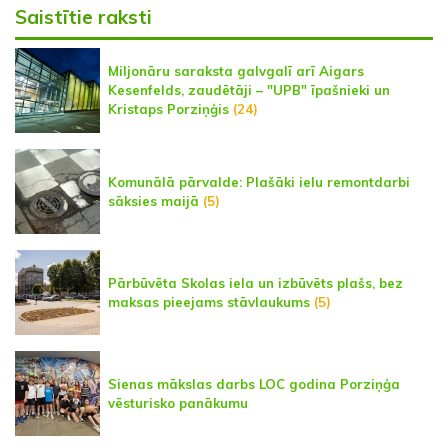
Saistītie raksti
Miljonāru saraksta galvgalī arī Aigars
Kesenfelds, zaudētāji – "UPB" īpašnieki un
Kristaps Porziņģis
(24)
Komunālā pārvalde: Plašāki ielu remontdarbi
sāksies maijā
(5)
Pārbūvēta Skolas iela un izbūvēts plašs, bez
maksas pieejams stāvlaukums
(5)
Sienas mākslas darbs LOC godina Porziņģa
vēsturisko panākumu