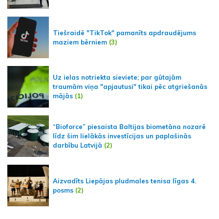
Tiešraidē "TikTok" pamanīts apdraudējums
maziem bērniem
(3)
Uz ielas notriekta sieviete; par gūtajām
traumām viņa "apjautusi" tikai pēc atgriešanās
mājās
(1)
“Bioforce” piesaista Baltijas biometāna nozarē
līdz šim lielākās investīcijas un paplašinās
darbību Latvijā
(2)
Aizvadīts Liepājas pludmales tenisa līgas 4.
posms
(2)