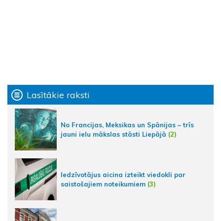
Lasītākie raksti
No Francijas, Meksikas un Spānijas – trīs
jauni ielu mākslas stāsti Liepājā
(2)
Iedzīvotājus aicina izteikt viedokli par
saistošajiem noteikumiem
(3)