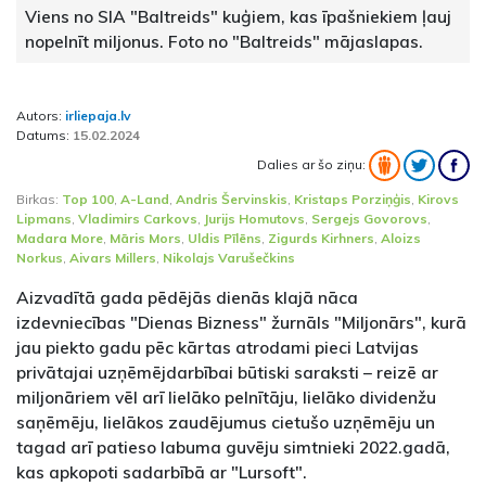
Viens no SIA "Baltreids" kuģiem, kas īpašniekiem ļauj
nopelnīt miljonus. Foto no "Baltreids" mājaslapas.
Autors:
irliepaja.lv
Datums:
15.02.2024
Dalies ar šo ziņu:
Birkas:
Top 100
,
A-Land
,
Andris Šervinskis
,
Kristaps Porziņģis
,
Kirovs
Lipmans
,
Vladimirs Carkovs
,
Jurijs Homutovs
,
Sergejs Govorovs
,
Madara More
,
Māris Mors
,
Uldis Pīlēns
,
Zigurds Kirhners
,
Aloizs
Norkus
,
Aivars Millers
,
Nikolajs Varušečkins
Aizvadītā gada pēdējās dienās klajā nāca
izdevniecības "Dienas Bizness" žurnāls "Miljonārs", kurā
jau piekto gadu pēc kārtas atrodami pieci Latvijas
privātajai uzņēmējdarbībai būtiski saraksti – reizē ar
miljonāriem vēl arī lielāko pelnītāju, lielāko dividenžu
saņēmēju, lielākos zaudējumus cietušo uzņēmēju un
tagad arī patieso labuma guvēju simtnieki 2022.gadā,
kas apkopoti sadarbībā ar "Lursoft".