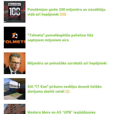
Pandēmijas gada 100 miljonāru un zaudētāju
vidū arī liepājnieki
(30)
"Tolmeta" pamatkapitālu palielina līdz
septiņiem miljoniem eiro
Miljonāru un pelnošāko sarakstā arī liepājnieki
SIA "IT Kon" pirkums nedēļas desmit lielāko
darījumu skaitā valstī
(2)
Madara More no AS “UPB” iegādājusies