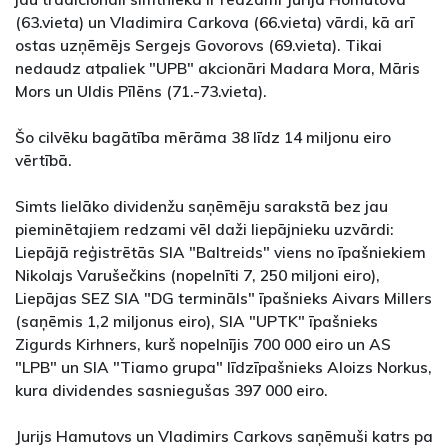
(63.vieta) un Vladimira Carkova (66.vieta) vārdi, kā arī
ostas uzņēmējs Sergejs Govorovs (69.vieta). Tikai
nedaudz atpaliek "UPB" akcionāri Madara Mora, Māris
Mors un Uldis Pīlēns (71.-73.vieta).
Šo cilvēku bagātība mērāma 38 līdz 14 miljonu eiro
vērtībā.
Simts lielāko dividenžu saņēmēju sarakstā bez jau
pieminētajiem redzami vēl daži liepājnieku uzvārdi:
Liepājā reģistrētās SIA "Baltreids" viens no īpašniekiem
Nikolajs Varušečkins (nopelnīti 7, 250 miljoni eiro),
Liepājas SEZ SIA "DG termināls" īpašnieks Aivars Millers
(saņēmis 1,2 miljonus eiro), SIA "UPTK" īpašnieks
Zigurds Kirhners, kurš nopelnījis 700 000 eiro un AS
"LPB" un SIA "Tiamo grupa" līdzīpašnieks Aloizs Norkus,
kura dividendes sasniegušas 397 000 eiro.
Jurijs Hamutovs un Vladimirs Carkovs saņēmuši katrs pa