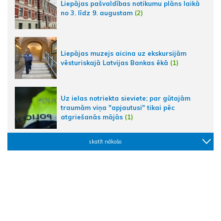
Liepājas pašvaldības notikumu plāns laikā
no 3. līdz 9. augustam
(2)
Liepājas muzejs aicina uz ekskursijām
vēsturiskajā Latvijas Bankas ēkā
(1)
Uz ielas notriekta sieviete; par gūtajām
traumām viņa "apjautusi" tikai pēc
atgriešanās mājās
(1)
skatīt nākošo