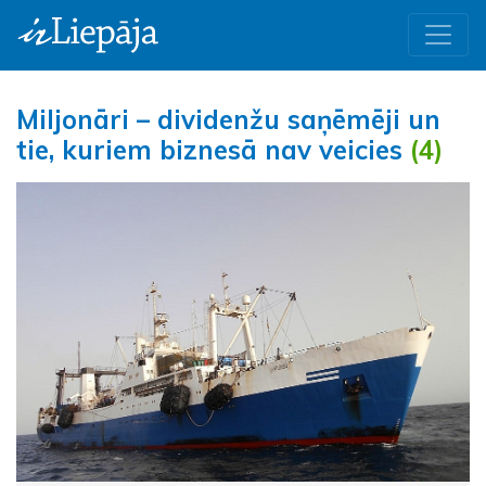
Miljonāri – dividenžu saņēmēji un
tie, kuriem biznesā nav veicies
(4)