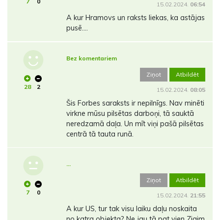
7
0
15.02.2024.
06:54
A kur Hramovs un raksts liekas, ka astājas
pusē....
Bez komentariem
Ziņot
Atbildēt
28
2
15.02.2024.
08:05
Šis Forbes saraksts ir nepilnīgs. Nav minēti
virkne mūsu pilsētas darboņi, tā sauktā
neredzamā daļa. Un mīt viņi pašā pilsētas
centrā tā tauta runā.
...
Ziņot
Atbildēt
7
0
15.02.2024.
21:55
A kur US, tur tak visu laiku daļu noskaita
no katra objekta? Ne jau tā pat vien Zigim