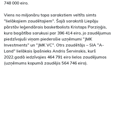
748 000 eiro.
Viens no miljonāru topa sarakstiem veltīts simts
"lielākajiem zaudētajiem". Šajā sarakstā Liepāju
pārstāv leģendārais basketbolists Kristaps Porziņģis,
kura bagātība sarukusi par 396 414 eiro, jo zaudējumus
piedzīvojuši viņam piederošie uzņēmumi "JMK
Investments" un "JMK VC". Otrs zaudētājs – SIA "A-
Land" lielākais īpašnieks Andris Šervinskis, kurš
2022.gadā iedzīvojies 464 791 eiro lielos zaudējumos
(uzņēmums kopumā zaudējis 564 746 eiro).