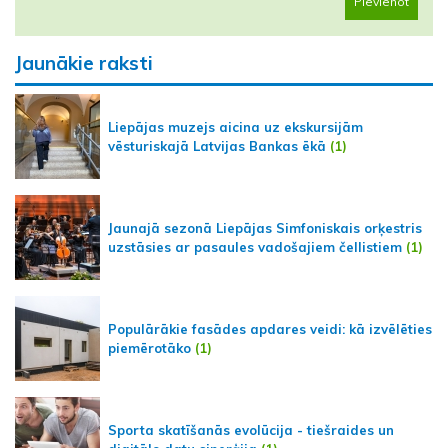
Pievienot
Jaunākie raksti
Liepājas muzejs aicina uz ekskursijām
vēsturiskajā Latvijas Bankas ēkā
(1)
Jaunajā sezonā Liepājas Simfoniskais orķestris
uzstāsies ar pasaules vadošajiem čellistiem
(1)
Populārākie fasādes apdares veidi: kā izvēlēties
piemērotāko
(1)
Sporta skatīšanās evolūcija - tiešraides un