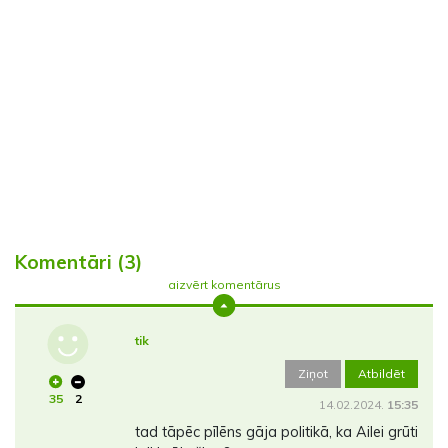
Komentāri (3)
aizvērt komentārus
tik
Ziņot
Atbildēt
35
2
14.02.2024.
15:35
tad tāpēc pīlēns gāja politikā, ka Ailei grūti