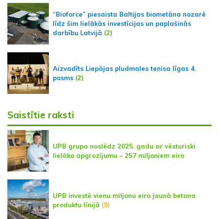
“Bioforce” piesaista Baltijas biometāna nozarē
līdz šim lielākās investīcijas un paplašinās
darbību Latvijā
(2)
Aizvadīts Liepājas pludmales tenisa līgas 4.
posms
(2)
Saistītie raksti
UPB grupa noslēdz 2025. gadu ar vēsturiski
lielāko apgrozījumu – 257 miljoniem eiro
UPB investē vienu miljonu eiro jaunā betona
produktu līnijā
(9)