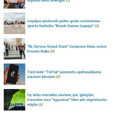
digitālo datu sinerģija
(1)
Liepājas pludmalē piekto gadu norisināsies
sporta festivāls "Beach Games Liepaja"
(1)
"BL Serviss Grand Slam" čempiona titulu izcīna
Ernests Buļko
(3)
Tiešraidē "TikTok" pamanīts apdraudējums
maziem bērniem
(3)
Uz ielas notriekta sieviete; par gūtajām
traumām viņa "apjautusi" tikai pēc atgriešanās
mājās
(1)