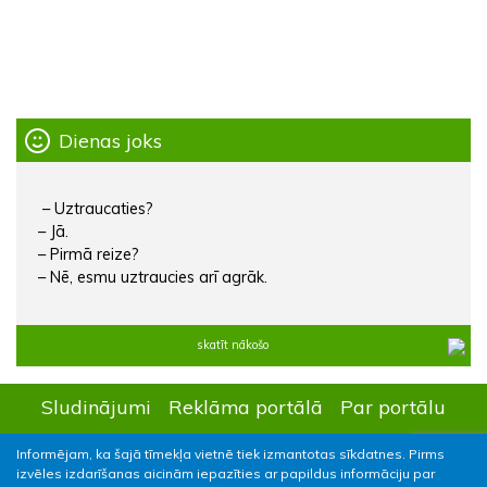
Dienas joks
– Uztraucaties?
– Jā.
– Pirmā reize?
– Nē, esmu uztraucies arī agrāk.
skatīt nākošo
Sludinājumi
Reklāma portālā
Par portālu
Kontakti
Informējam, ka šajā tīmekļa vietnē tiek izmantotas sīkdatnes. Pirms
izvēles izdarīšanas aicinām iepazīties ar papildus informāciju par