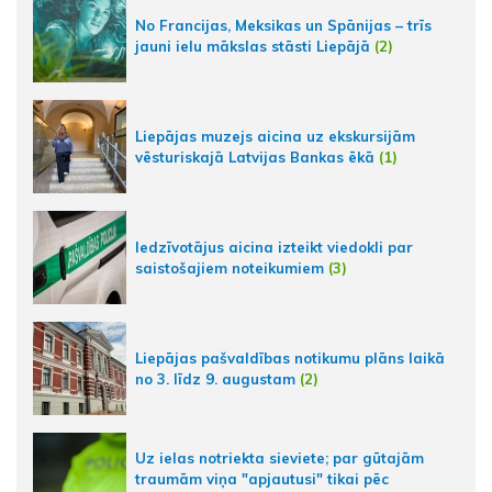
No Francijas, Meksikas un Spānijas – trīs
jauni ielu mākslas stāsti Liepājā
(2)
Liepājas muzejs aicina uz ekskursijām
vēsturiskajā Latvijas Bankas ēkā
(1)
Iedzīvotājus aicina izteikt viedokli par
saistošajiem noteikumiem
(3)
Liepājas pašvaldības notikumu plāns laikā
no 3. līdz 9. augustam
(2)
Uz ielas notriekta sieviete; par gūtajām
traumām viņa "apjautusi" tikai pēc