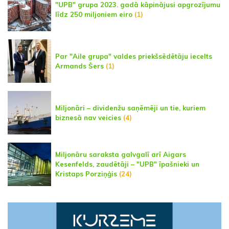
"UPB" grupa 2023. gadā kāpinājusi apgrozījumu
līdz 250 miljoniem eiro
(1)
Par "Aile grupa" valdes priekšsēdētāju iecelts
Armands Šers
(1)
Miljonāri – dividenžu saņēmēji un tie, kuriem
biznesā nav veicies
(4)
Miljonāru saraksta galvgalī arī Aigars
Kesenfelds, zaudētāji – "UPB" īpašnieki un
Kristaps Porziņģis
(24)