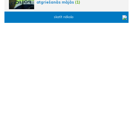
atgriešanās mājās
(1)
skatīt nākošo