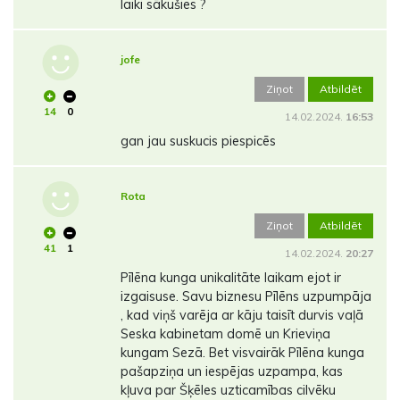
laiki sākušies ?
jofe
Ziņot
Atbildēt
14
0
14.02.2024.
16:53
gan jau suskucis piespicēs
Rota
Ziņot
Atbildēt
41
1
14.02.2024.
20:27
Pīlēna kunga unikalitāte laikam ejot ir
izgaisuse. Savu biznesu Pīlēns uzpumpāja
, kad viņš varēja ar kāju taisīt durvis vaļā
Seska kabinetam domē un Krieviņa
kungam Sezā. Bet visvairāk Pīlēna kunga
pašapziņa un iespējas uzpampa, kas
kļuva par Šķēles uzticamības cilvēku