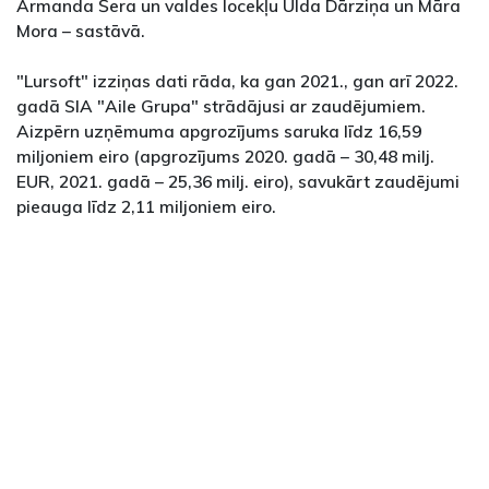
Armanda Šera un valdes locekļu Ulda Dārziņa un Māra
Mora – sastāvā.
"Lursoft" izziņas dati rāda, ka gan 2021., gan arī 2022.
gadā SIA "Aile Grupa" strādājusi ar zaudējumiem.
Aizpērn uzņēmuma apgrozījums saruka līdz 16,59
miljoniem eiro (apgrozījums 2020. gadā – 30,48 milj.
EUR, 2021. gadā – 25,36 milj. eiro), savukārt zaudējumi
pieauga līdz 2,11 miljoniem eiro.