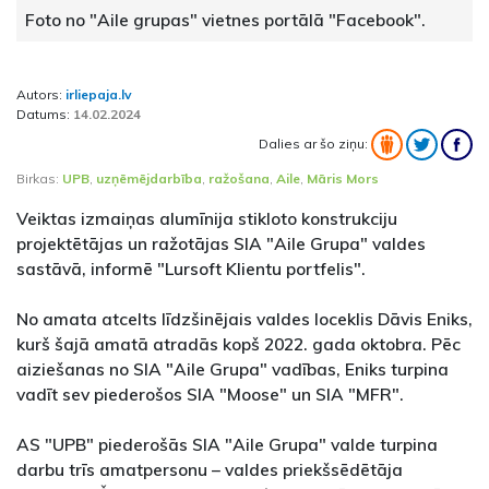
Foto no "Aile grupas" vietnes portālā "Facebook".
Autors:
irliepaja.lv
Datums:
14.02.2024
Dalies ar šo ziņu:
Birkas:
UPB
,
uzņēmējdarbība
,
ražošana
,
Aile
,
Māris Mors
Veiktas izmaiņas alumīnija stikloto konstrukciju
projektētājas un ražotājas SIA "Aile Grupa" valdes
sastāvā, informē "Lursoft Klientu portfelis".
No amata atcelts līdzšinējais valdes loceklis Dāvis Eniks,
kurš šajā amatā atradās kopš 2022. gada oktobra. Pēc
aiziešanas no SIA "Aile Grupa" vadības, Eniks turpina
vadīt sev piederošos SIA "Moose" un SIA "MFR".
AS "UPB" piederošās SIA "Aile Grupa" valde turpina
darbu trīs amatpersonu – valdes priekšsēdētāja