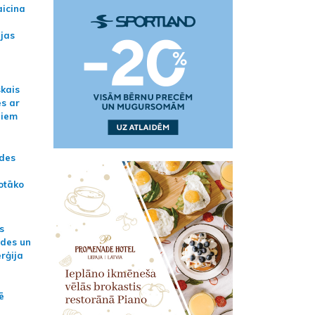
aicina
ijas
skais
es ar
jiem
ādes
otāko
s
ides un
erģija
ē