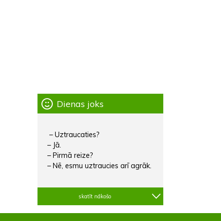
Dienas joks
– Uztraucaties?
– Jā.
– Pirmā reize?
– Nē, esmu uztraucies arī agrāk.
skatīt nākošo