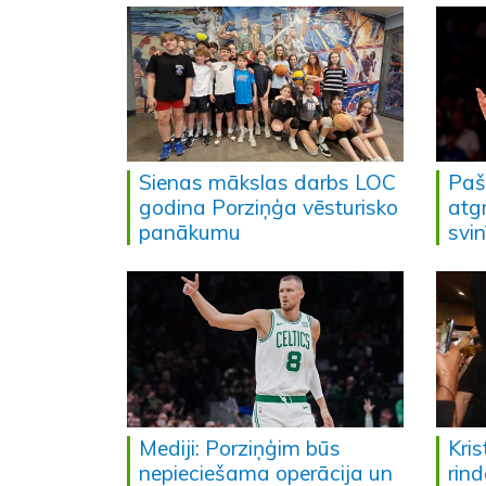
Sienas mākslas darbs LOC
Paš
godina Porziņģa vēsturisko
atg
panākumu
svi
Mediji: Porziņģim būs
Kris
nepieciešama operācija un
rind