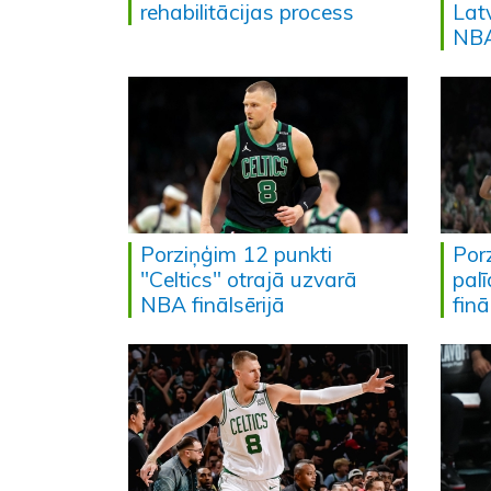
rehabilitācijas process
Latv
NBA
Porziņģim 12 punkti
Por
"Celtics" otrajā uzvarā
pal
NBA finālsērijā
finā