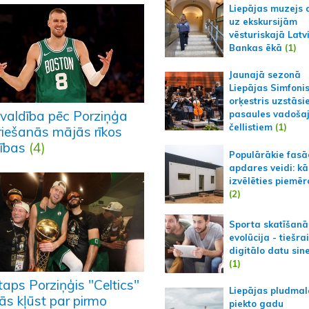
Liepājas muzejs 
uz ekskursijām
vēsturiskajā Latv
Bankas ēkā
(1)
Jaunajā sezonā
Liepājas Simfoni
orķestris uzstāsi
valdība pēc Porziņģa
pasaules vadoša
čellistiem
(1)
riešanās mājās rīkos
nības
(4)
Populārākie fas
apdares veidi: kā
izvēlēties piemēr
(2)
Sporta skatīšanā
evolūcija - tiešra
digitālo datu sin
(1)
taps Porziņģis "Celtics"
Liepājas pludmal
ās kļūst par pirmo
piekto gadu