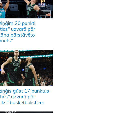
ziņģim 20 punkti
tics" uzvarā pār
tāna pārstāvēto
rnets"
ziņģis gūst 17 punktus
tics" uzvarā pār
cks" basketbolistiem