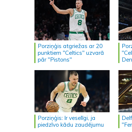
Porziņģis atgriežas ar 20
Por
punktiem "Celtics" uzvarā
"Ce
pār "Pistons"
Den
Porziņģis: Ir veselīgi, ja
Delf
piedzīvo kādu zaudējumu
"Fer