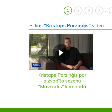
1
2
3
4
...
Birkas
"Kristaps Porziņģis"
video
Kristaps Porziņģis par
aizvadīto sezonu
"Mavericks" komandā