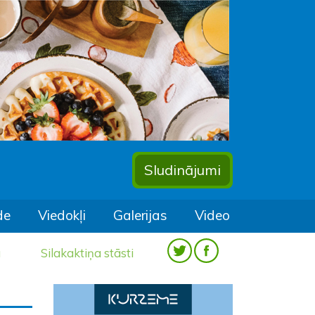
Sludinājumi
de
Viedokļi
Galerijas
Video
a
Silakaktiņa stāsti