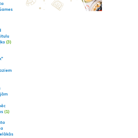
ta
 Games
d
itulu
ļko
(3)
k"
aziem
a
ajām
pēc
ās
(1)
sta
na
ielākās