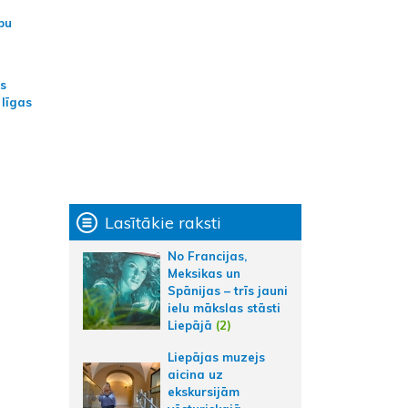
bu
as
 līgas
Lasītākie raksti
No Francijas,
Meksikas un
Spānijas – trīs jauni
ielu mākslas stāsti
Liepājā
(2)
Liepājas muzejs
aicina uz
ekskursijām