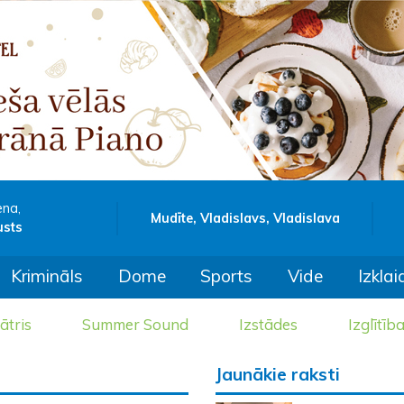
ena,
Mudīte, Vladislavs, Vladislava
usts
Krimināls
Dome
Sports
Vide
Izklai
ātris
Summer Sound
Izstādes
Izglītīb
Jaunākie raksti