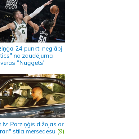
ziņģa 24 punkti neglābj
ltics" no zaudējuma
veras "Nuggets"
i.lv: Porziņģis dižojas ar
rari" stila mersedesu
(9)