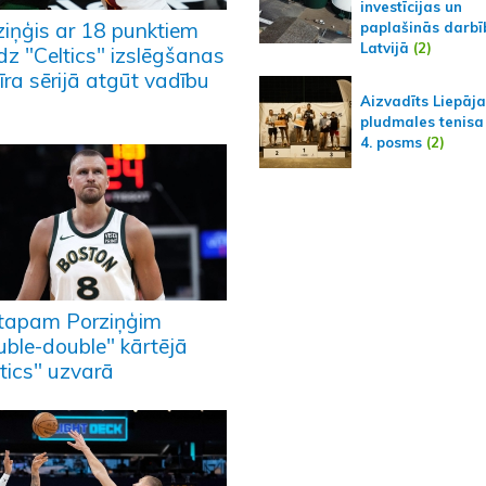
investīcijas un
ziņģis ar 18 punktiem
paplašinās darbī
Latvijā
(2)
dz "Celtics" izslēgšanas
īra sērijā atgūt vadību
Aizvadīts Liepāj
pludmales tenisa
4. posms
(2)
stapam Porziņģim
uble-double" kārtējā
tics" uzvarā