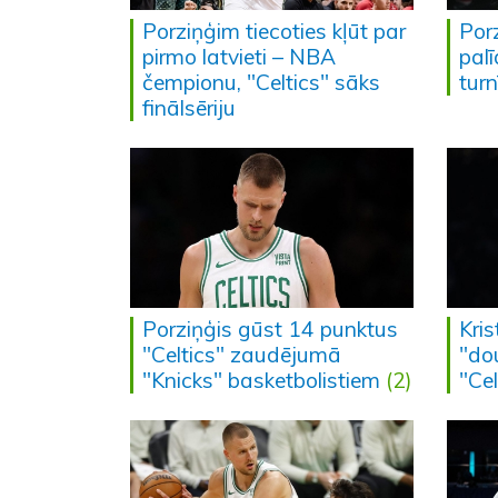
Porziņģim tiecoties kļūt par
Por
pirmo latvieti – NBA
palī
čempionu, "Celtics" sāks
turn
finālsēriju
Porziņģis gūst 14 punktus
Kri
"Celtics" zaudējumā
"do
"Knicks" basketbolistiem
(2)
"Cel