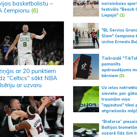
ijas basketbolistu –
norisināsies spor
 čempionu
(6)
festivāls "Beach
Liepaja"
(1)
"BL Serviss Gran
Slam" čempiona t
izcīna Ernests Bu
Tiešraidē "TikTo
pamanīts
apdraudējums m
ziņģis ar 20 punktiem
bērniem
(3)
īdz "Celtics" sākt NBA
lsēriju ar uzvaru
Uz ielas notriekt
sieviete; par gūt
traumām viņa
"apjautusi" tikai 
atgriešanās māj
“Bioforce” piesai
Baltijas biometā
nozarē līdz šim l