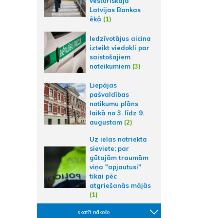
vēsturiskajā
Latvijas Bankas
ēkā
(1)
Iedzīvotājus aicina
izteikt viedokli par
saistošajiem
noteikumiem
(3)
Liepājas
pašvaldības
notikumu plāns
laikā no 3. līdz 9.
augustam
(2)
Uz ielas notriekta
sieviete; par
gūtajām traumām
viņa "apjautusi"
tikai pēc
atgriešanās mājās
(1)
skatīt nākošo