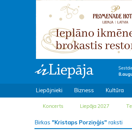
Sestdi
8.aug
Liepājnieki
Bizness
Kultūra
Koncerts
Liepāja 2027
Te
Birkas
"Kristaps Porziņģis"
raksti