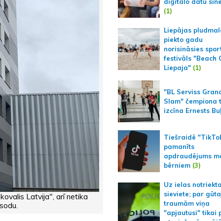
digitālo datu sin
(1)
Liepājas pludmal
piekto gadu
norisināsies spor
festivāls "Beach
Liepaja"
(1)
"BL Serviss Gran
Slam" čempiona t
izcīna Ernests Bu
Tiešraidē "TikTo
pamanīts
apdraudējums m
bērniem
(3)
Uz ielas notriekt
sieviete; par gūt
kovalis Latvija", arī netika
traumām viņa
sodu.
"apjautusi" tikai 