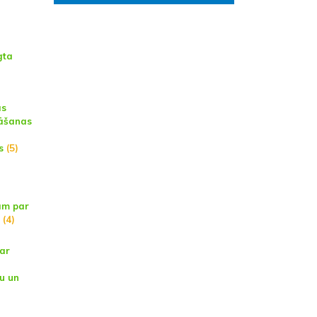
gta
as
nāšanas
s
(5)
tām par
(4)
ar
u un