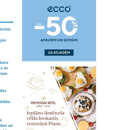
aicina
ijas
skais
es ar
jiem
ādes
otāko
s
ides un