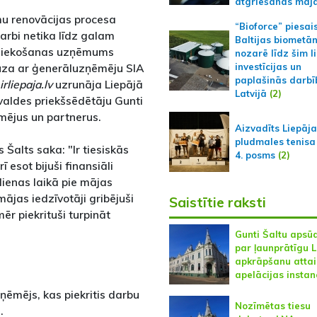
atgriešanās māj
mu renovācijas procesa
“Bioforce” piesai
rbi netika līdz galam
Baltijas biometā
mniekošanas uzņēmums
nozarē līdz šim l
uza ar ģenerāluzņēmēju SIA
investīcijas un
paplašinās darbī
irliepaja.lv
uzrunāja Liepājā
Latvijā
(2)
valdes priekšsēdētāju Gunti
ēmējus un partnerus.
Aizvadīts Liepāj
pludmales tenisa
Šalts saka: "Ir tiesiskās
4. posms
(2)
 esot bijuši finansiāli
ienas laikā pie mājas
ājas iedzīvotāji gribējuši
Saistītie raksti
ēr piekrituši turpināt
Gunti Šaltu apsū
par ļaunprātīgu 
apkrāpšanu attai
apelācijas instan
uzņēmējs, kas piekritis darbu
Nozīmētas tiesu
s.