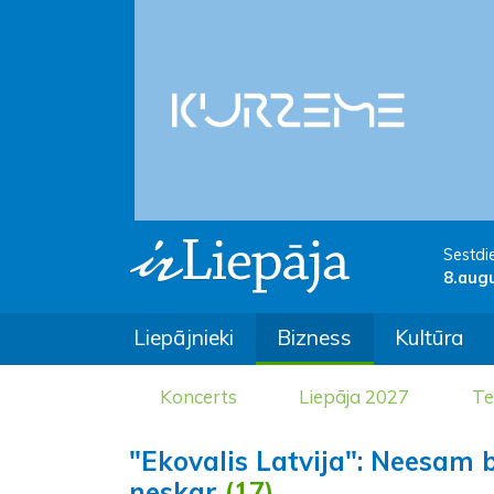
Sestdi
8.aug
Liepājnieki
Bizness
Kultūra
Koncerts
Liepāja 2027
Te
"Ekovalis Latvija": Neesam b
neskar
(17)