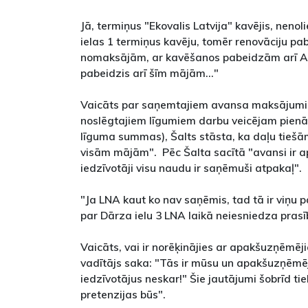
Jā, termiņus "Ekovalis Latvija" kavējis, nenoli
ielas 1 termiņus kavēju, tomēr renovāciju 
nomaksājām, ar kavēšanos pabeidzām arī A
pabeidzis arī šīm mājām..."
Vaicāts par saņemtajiem avansa maksājumi
noslēgtajiem līgumiem darbu veicējam pie
līguma summas), Šalts stāsta, ka daļu tiešā
visām mājām". Pēc Šalta sacītā "avansi ir a
iedzīvotāji visu naudu ir saņēmuši atpakaļ".
"Ja LNA kaut ko nav saņēmis, tad tā ir viņu 
par Dārza ielu 3 LNA laikā neiesniedza pras
Vaicāts, vai ir norēķinājies ar apakšuzņēmēji
vadītājs saka: "Tās ir mūsu un apakšuzņēmēju
iedzīvotājus neskar!" Šie jautājumi šobrīd tie
pretenzijas būs".