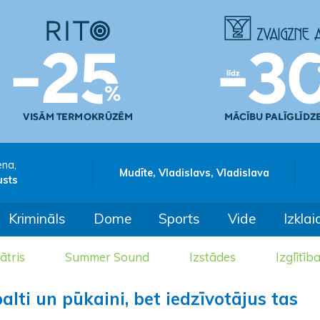
ena,
Mudīte, Vladislavs, Vladislava
usts
Krimināls
Dome
Sports
Vide
Izklai
ātris
Summer Sound
Izstādes
Izglītīb
alti un pūkaini, bet iedzīvotājus tas