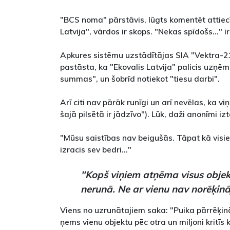
"BCS noma" pārstāvis, lūgts komentēt attiec
Latvija", vārdos ir skops. "Nekas spīdošs..." ir
Apkures sistēmu uzstādītājas SIA "Vektra-2
pastāsta, ka "Ekovalis Latvija" palicis uzņēm
summas", un šobrīd notiekot "tiesu darbi".
Arī citi nav pārāk runīgi un arī nevēlas, ka v
šajā pilsētā ir jādzīvo"). Lūk, daži anonīmi iz
"Mūsu saistības nav beigušās. Tāpat kā visie
izracis sev bedri..."
"Kopš viņiem atņēma visus obje
nerunā. Ne ar vienu nav norēķināj
Viens no uzrunātajiem saka: "Puika pārrēķinā
ņems vienu objektu pēc otra un miljoni kritīs