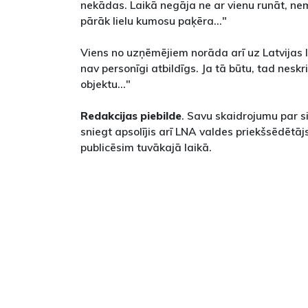
nekādas. Laikā negāja ne ar vienu runāt, neme
pārāk lielu kumosu paķēra..."
Viens no uzņēmējiem norāda arī uz Latvijas 
nav personīgi atbildīgs. Ja tā būtu, tad neskr
objektu..."
Redakcijas piebilde
. Savu skaidrojumu par s
sniegt apsolījis arī LNA valdes priekšsēdētāj
publicēsim tuvākajā laikā.