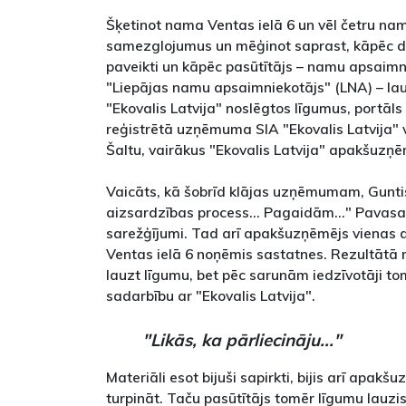
Šķetinot nama Ventas ielā 6 un vēl četru na
samezglojumus un mēģinot saprast, kāpēc da
paveikti un kāpēc pasūtītājs – namu apsai
"Liepājas namu apsaimniekotājs" (LNA) – la
"Ekovalis Latvija" noslēgtos līgumus, portāls
reģistrētā uzņēmuma SIA "Ekovalis Latvija" 
Šaltu, vairākus "Ekovalis Latvija" apakšuzņ
Vaicāts, kā šobrīd klājas uzņēmumam, Guntis 
aizsardzības process... Pagaidām..." Pavasarī
sarežģījumi. Tad arī apakšuzņēmējs vienas d
Ventas ielā 6 noņēmis sastatnes. Rezultātā m
lauzt līgumu, bet pēc sarunām iedzīvotāji tom
sadarbību ar "Ekovalis Latvija".
"Likās, ka pārliecināju..."
Materiāli esot bijuši sapirkti, bijis arī apakš
turpināt. Taču pasūtītājs tomēr līgumu lauzi