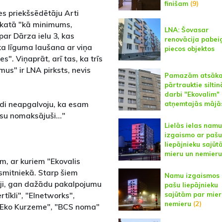
finišam
(9)
es priekšsēdētāju Arti
skatā "kā minimums,
LNA: Šovasar
par Dārza ielu 3, kas
renovācija pabei
 ka līguma laušana ar viņa
piecos objektos
". Viņaprāt, arī tas, ka trīs
us" ir LNA pirksts, nevis
Pamazām atsāk
pārtrauktie silti
darbi "Ekovalim"
di neapgalvoju, ka esam
atņemtajās mājā
isu nomaksājuši..."
Lielās ielas namu
izgaismo ar pašu
liepājnieku sajū
mieru un nemieru
, ar kuriem "Ekovalis
esmitniekā. Starp šiem
Namu izgaismos 
ji, gan dažādu pakalpojumu
pašu liepājnieku
sajūtām par mier
rtīkli", "Elnetworks",
nemieru
(2)
, "Eko Kurzeme", "BCS noma"