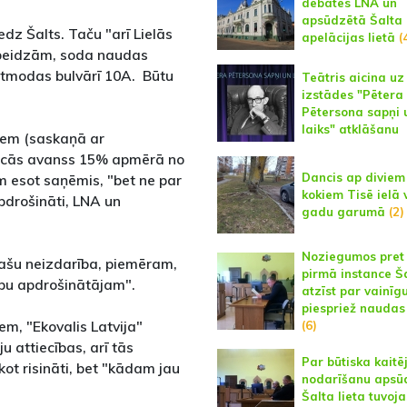
debates LNA un
apsūdzētā Šalta
edz Šalts. Taču "arī Lielās
apelācijas lietā
(
pabeidzām, soda naudas
tmodas bulvārī 10A. Būtu
Teātris aicina uz
izstādes "Pētera
Pētersona sapņi 
laiks" atklāšanu
em (saskaņā ar
nācās avanss 15% apmērā no
Dancis ap diviem
m esot saņēmis, "bet ne par
kokiem Tisē ielā 
pdrošināti, LNA un
gadu garumā
(2)
Noziegumos pret 
pašu neizdarība, piemēram,
pirmā instance Š
ību apdrošinātājam".
atzīst par vainīgu
piespriež naudas
em, "Ekovalis Latvija"
(6)
 attiecības, arī tās
Par būtiska kait
kot risināti, bet "kādam jau
nodarīšanu apsū
Šalta lieta tuvoja