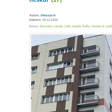
Autors:
irliepaja.lv
Datums:
15.12.2020
Birkas:
Ekovalis Latvija
,
LNA
,
Guntis Šalts
,
Ventas 6
,
Liel