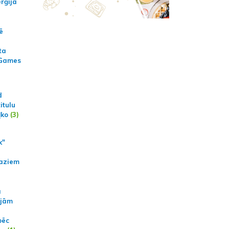
erģija
ē
ta
 Games
d
itulu
ļko
(3)
k"
aziem
a
ajām
pēc