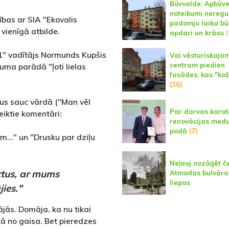
Būvvalde: Apbūv
noteikumi neregu
ības ar SIA "Ekovalis
padomju laika bū
 vienīgā atbilde.
apdari un krāsu
1" vadītājs Normunds Kupšis
Vai vēsturiskaja
centram piedien
uma parādā "ļoti lielas
fasādes, kas "kož
(36)
iņus sauc vārdā ("Man vēl
Par darvas karot
teiktie komentāri:
renovācijas med
podā
(7)
m..." un "Drusku par dziļu
Neļauj nozāģēt č
ktus, ar mums
Atmodas bulvāra
liepas
ies."
jās. Domāja, ka nu tikai
 kā no gaisa. Bet pieredzes