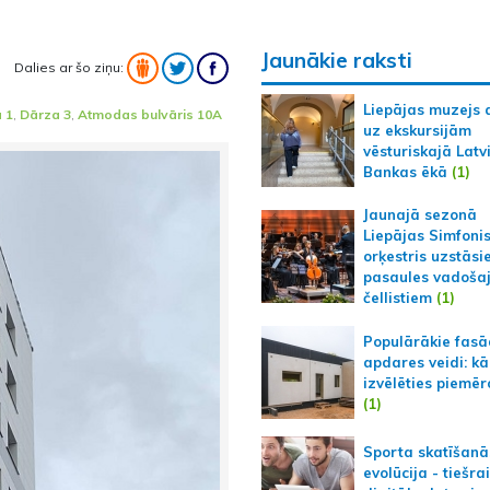
Jaunākie raksti
Dalies ar šo ziņu:
Liepājas muzejs 
ā 1
,
Dārza 3
,
Atmodas bulvāris 10A
uz ekskursijām
vēsturiskajā Latv
Bankas ēkā
(1)
Jaunajā sezonā
Liepājas Simfoni
orķestris uzstāsi
pasaules vadoša
čellistiem
(1)
Populārākie fas
apdares veidi: kā
izvēlēties piemēr
(1)
Sporta skatīšanā
evolūcija - tiešra