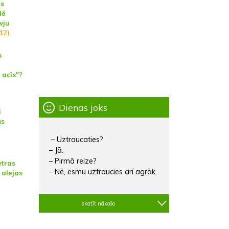
es
lē
vju
(12)
m
 acīs"?
Dienas joks
i
us
– Uztraucaties?
– Jā.
– Pirmā reize?
etras
– Nē, esmu uztraucies arī agrāk.
 alejas
skatīt nākošo