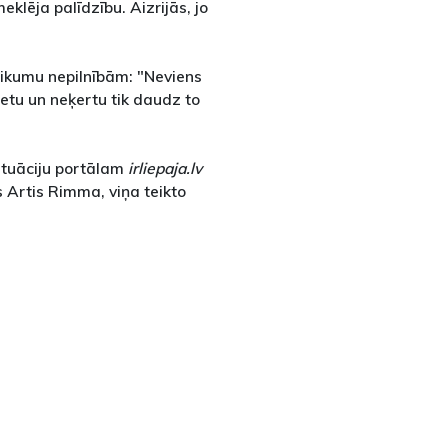
klēja palīdzību. Aizrijās, jo
likumu nepilnībām: "Neviens
ietu un neķertu tik daudz to
ituāciju portālam
irliepaja.lv
s Artis Rimma, viņa teikto