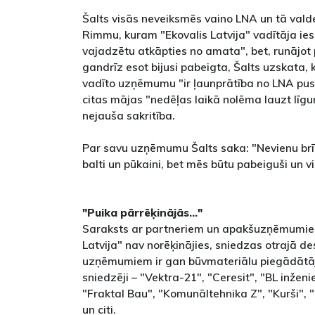
Šalts visās neveiksmēs vaino LNA un tā vald
Rimmu, kuram "Ekovalis Latvija" vadītāja ie
vajadzētu atkāpties no amata", bet, runājot 
gandrīz esot bijusi pabeigta, Šalts uzskata,
vadīto uzņēmumu "ir ļaunprātība no LNA puses
citas mājas "nedēļas laikā nolēma lauzt līgum
nejauša sakritība.
Par savu uzņēmumu Šalts saka: "Nevienu brī
balti un pūkaini, bet mēs būtu pabeiguši un v
"Puika pārrēķinājās..."
Saraksts ar partneriem un apakšuzņēmumiem
Latvija" nav norēķinājies, sniedzas otrajā d
uzņēmumiem ir gan būvmateriālu piegādātā
sniedzēji – "Vektra-21", "Ceresit", "BL inženie
"Fraktal Bau", "Komunāltehnika Z", "Kurši"
un citi.