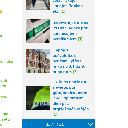
vēsturiskajā
Latvijas Bankas
ēkā
(1)
4)
Iedzīvotājus aicina
izteikt viedokli par
saistošajiem
un
noteikumiem
(3)
Liepājas
pašvaldības
notikumu plāns
vairāku
laikā no 3. līdz 9.
augustam
(2)
vidi
Uz ielas notriekta
altu
sieviete; par
,
gūtajām traumām
 sodu
viņa "apjautusi"
tikai pēc
atgriešanās mājās
ējuma
(1)
dzētā
s
skatīt nākošo