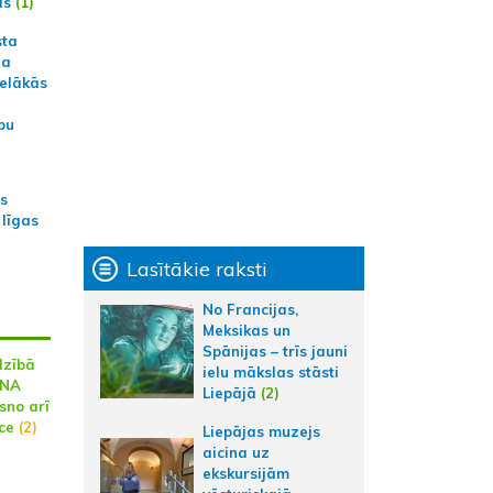
ās
(1)
sta
na
ielākās
bu
as
 līgas
Lasītākie raksti
No Francijas,
Meksikas un
Spānijas – trīs jauni
dzībā
ielu mākslas stāsti
LNA
Liepājā
(2)
sno arī
ce
(2)
Liepājas muzejs
aicina uz
ekskursijām