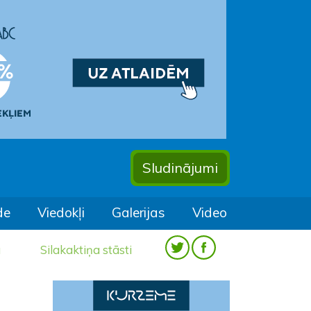
Sludinājumi
de
Viedokļi
Galerijas
Video
a
Silakaktiņa stāsti