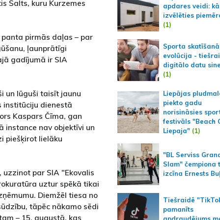
tis Šalts, kuru Kurzemes
apdares veidi: kā
izvēlēties piemēr
(1)
. panta pirmās daļas – par
Sporta skatīšanā
ūšanu, ļaunprātīgi
evolūcija - tiešra
šajā gadījumā ir SIA
digitālo datu sin
(1)
 un lūguši taisīt jaunu
Liepājas pludmal
piekto gadu
institūciju dienestā
norisināsies spor
rors Kaspars Čīma, gan
festivāls "Beach
 instance nav objektīvi un
Liepaja"
(1)
i piešķirot lielāku
"BL Serviss Gran
Slam" čempiona t
 uzzinot par SIA "Ekovalis
izcīna Ernests Bu
prokuratūra uztur spēkā tikai
 uzņēmumu. Diemžēl tiesa no
Tiešraidē "TikTo
psūdzību, tāpēc nākamo sēdi
pamanīts
 tam – 15. augustā, kas
apdraudējums m