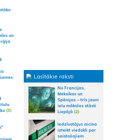
otāko
s
ides un
erģija
ē
ta
Lasītākie raksti
 Games
No Francijas,
Meksikas un
d
Spānijas – trīs jauni
itulu
ielu mākslas stāsti
ļko
(3)
Liepājā
(2)
Iedzīvotājus aicina
k"
izteikt viedokli par
saistošajiem
aziem