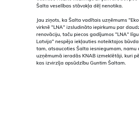
Šalta veselības stāvokļa dēļ nenotika.
Jau ziņots, ka Šalta vadītais uzņēmums "Ekov
virknē "LNA" izsludināto iepirkumu par dau
renovāciju, taču piecos gadījumos "LNA" līgu
Latvija" nespēja iekļauties noteiktajos būvda
tam, atsaucoties Šalta iesniegumam, namu
uzņēmumā ieradās KNAB izmeklētāji, kuri pē
kas izvirzīja apsūdzību Guntim Šaltam.