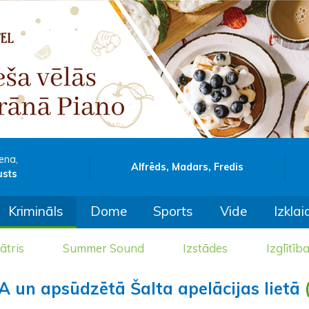
ena,
Alfrēds, Madars, Fredis
usts
Krimināls
Dome
Sports
Vide
Izklai
ātris
Summer Sound
Izstādes
Izglītīb
 un apsūdzētā Šalta apelācijas lietā
(