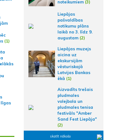
noteikumiem
(3)
Liepājas
a
pašvaldības
ajām
notikumu plāns
laikā no 3. līdz 9.
pēc
augustam
(2)
ās
(1)
Liepājas muzejs
sta
aicina uz
na
ekskursijām
ielākās
vēsturiskajā
Latvijas Bankas
bu
ēkā
(1)
Aizvadīts trešais
pludmales
as
volejbola un
 līgas
pludmales tenisa
festivāls "Amber
Sand Fest Liepāja"
(2)
skatīt nākošo