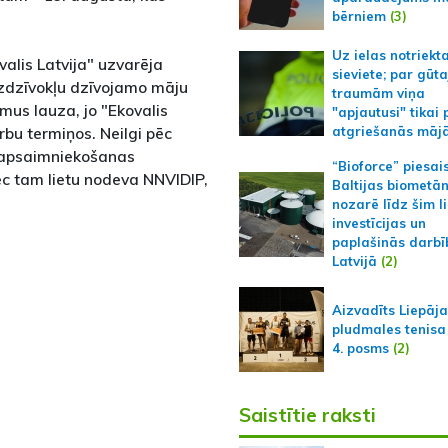
bērniem
(3)
Uz ielas notriekt
alis Latvija" uzvarēja
sieviete; par gūt
dzdzīvokļu dzīvojamo māju
traumām viņa
mus lauza, jo "Ekovalis
"apjautusi" tikai 
rbu termiņos. Neilgi pēc
atgriešanās māj
 apsaimniekošanas
“Bioforce” piesai
c tam lietu nodeva NNVIDIP,
Baltijas biometā
nozarē līdz šim l
investīcijas un
paplašinās darbī
Latvijā
(2)
Aizvadīts Liepāj
pludmales tenisa
4. posms
(2)
Saistītie raksti