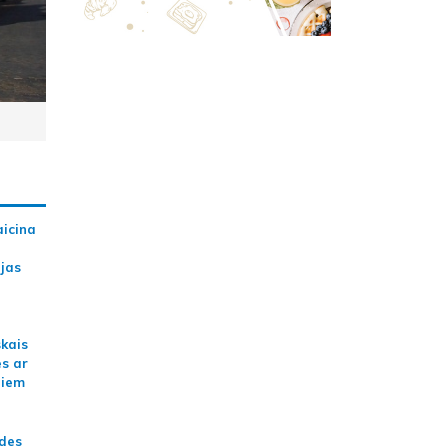
aicina
ijas
skais
es ar
jiem
ādes