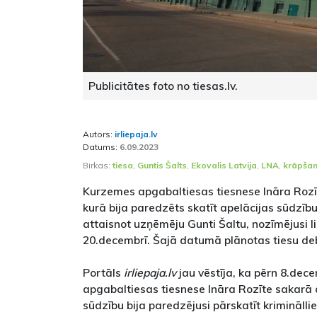
Publicitātes foto no tiesas.lv.
Autors:
irliepaja.lv
Datums:
6.09.2023
Birkas:
tiesa
,
Guntis Šalts
,
Ekovalis Latvija
,
LNA
,
krāpša
Kurzemes apgabaltiesas tiesnese Ināra Rozī
kurā bija paredzēts skatīt apelācijas sūdzīb
attaisnot uzņēmēju Gunti Šaltu, nozīmējusi l
20.decembrī. Šajā datumā plānotas tiesu de
Portāls
irliepaja.lv
jau vēstīja, ka pērn 8.dec
apgabaltiesas tiesnese Ināra Rozīte sakarā a
sūdzību bija paredzējusi pārskatīt kriminālli