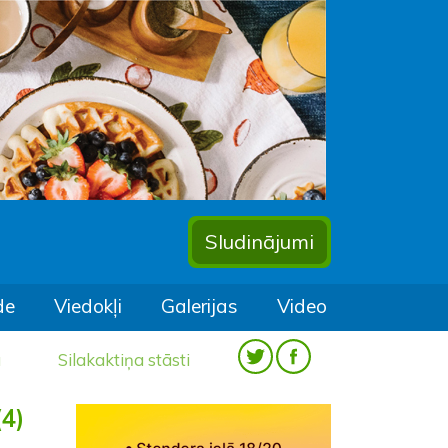
Sludinājumi
de
Viedokļi
Galerijas
Video
a
Silakaktiņa stāsti
4)