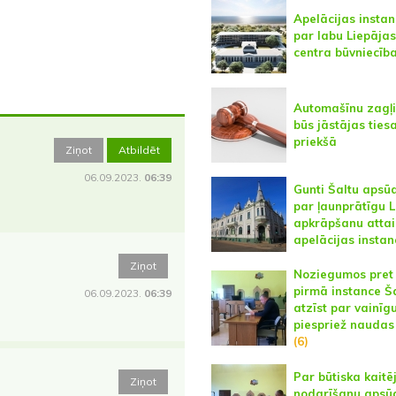
Apelācijas instan
par labu Liepāja
centra būvniecība
Automašīnu zagļ
būs jāstājas ties
priekšā
Ziņot
Atbildēt
06.09.2023.
06:39
Gunti Šaltu apsū
par ļaunprātīgu 
apkrāpšanu attai
apelācijas instan
Ziņot
Noziegumos pret 
pirmā instance Š
06.09.2023.
06:39
atzīst par vainīgu
piespriež naudas
(6)
Par būtiska kait
Ziņot
nodarīšanu apsū