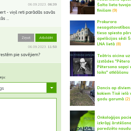
06.09.2023.
06:39
Šalta lieta tuvoja
finišam
(9)
rt - viņš reti parādās savās
s ...
Prokurora
nesagatavotības 
tiesa spiesta pār
Ziņot
Atbildēt
apelācijas sēdi Š
LNA lietā
(8)
06.09.2023.
11:50
 restēm pie savējiem?
Teātris aicina uz
izstādes "Pētera
Pētersona sapņi 
laiks" atklāšanu
eju:
Dancis ap diviem
kokiem Tisē ielā 
gadu garumā
(2)
Onkoloģijas paci
izkrāpj ārstēšana
paredzēto naudu