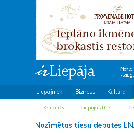
Piektdi
7.aug
Liepājnieki
Bizness
Kultūra
Koncerts
Liepāja 2027
Te
Nozīmētas tiesu debates LNA