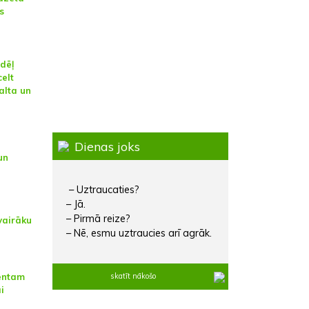
s
dēļ
celt
alta un
Dienas joks
un
– Uztraucaties?
– Jā.
– Pirmā reize?
vairāku
– Nē, esmu uztraucies arī agrāk.
entam
skatīt nākošo
i