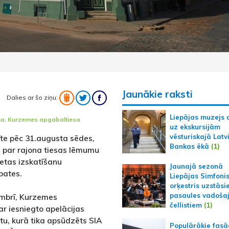
Jaunākie raksti
Dalies ar šo ziņu:
Liepājas muzejs 
na
,
Kurzemes apgabaltiesa
uz ekskursijām
vēsturiskajā Latv
te pēc 31.augusta sēdes,
Bankas ēkā
(1)
u par rajona tiesas lēmumu
ietas izskatīšanu
Jaunajā sezonā
bates.
Liepājas Simfoni
orķestris uzstāsi
pasaules vadoša
embrī, Kurzemes
čellistiem
(1)
r iesniegto apelācijas
etu, kurā tika apsūdzēts SIA
Populārākie fas