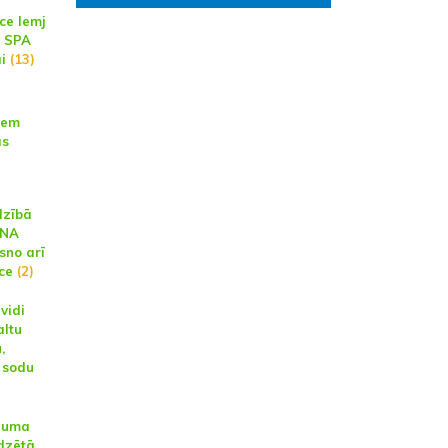
ce lemj
s SPA
i
(13)
iem
as
dzībā
LNA
sno arī
ce
(2)
vidi
altu
,
 sodu
ējuma
dzētā