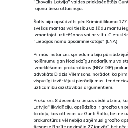
"Ekovalis Latvija" valdes priekšsēdētājs Gun
rajona tiesa attaisnoja.
Šalts bija apsūdzēts pēc Krimināllikuma 177
svešas mantas vai tiesību uz šādu mantu ieg
izmantojot uzticēšanos vai ar viltu. Cietusī 
"Liepājas namu apsaimniekotājs" (LNA).
Pirmās instances spriedumu bija pārsūdzējuši
nolēmumu gan Noziedzīgu nodarījumu valsts 
izmeklēšanas prokuratūras (NNVIDIP) proku
advokāts Didzis Vilemsons, norādot, ka pirmā
vispusīgi izvērtējusi pierādījumus, tendencioz
uzticamību aizstāvības argumentiem.
Prokurors 8.decembra tiesas sēdē atzina, ka,
Latvija" likvidāciju, apsūdzība ir grozīta un 
to daļu, kas attiecas uz Gunti Šaltu, bet ne
prokuratūras vēl nebija saņēmusi grozīto a
tiesnese Rozīte nozīmēja 27.janvārī, bet pēc