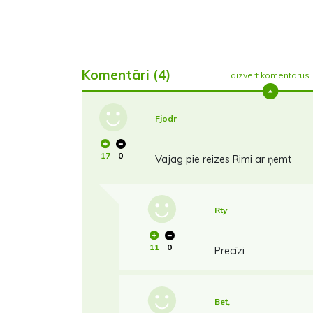
Komentāri (4)
aizvērt komentārus
Fjodr
17
0
Vajag pie reizes Rimi ar ņemt
Rty
11
0
Precīzi
Bet,