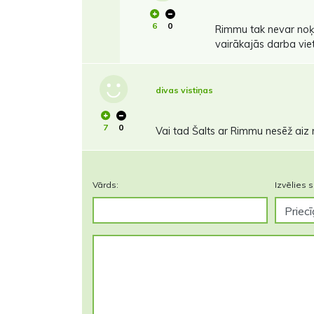
6
0
Rimmu tak nevar noķe
vairākajās darba vietā
divas vistiņas
7
0
Vai tad Šalts ar Rimmu nesēž aiz
Vārds:
Izvēlies s