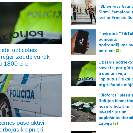
"BL Serviss Gran
Slam" čempiona t
izcīna Ernests Bu
Tiešraidē "TikTo
pamanīts
apdraudējums m
iete, uzticoties
bērniem
(3)
šreģei, zaudē vairāk
Uz ielas notriekt
ā 1800 eiro
sieviete; par gūt
traumām viņa
"apjautusi" tikai 
atgriešanās māj
“Bioforce” piesai
Baltijas biometā
nozarē līdz šim l
investīcijas un
paplašinās darbī
zemes pusē aktīvi
Latvijā
(2)
arbojas krāpnieki;