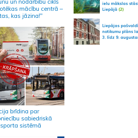
unu un nodarbību cikls
ielu mākslas stās
liotēkas mācību centrā –
Liepājā
(2)
tas, kas jāzina!"
Liepājas pašvald
notikumu plāns l
3. līdz 9. august
cija brīdina par
pniecību sabiedriskā
nsporta sistēmā