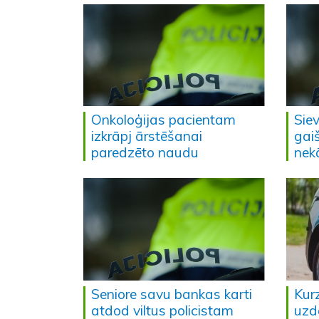
Onkoloģijas pacientam
Siev
izkrāpj ārstēšanai
gai
paredzēto naudu
nek
Seniore savu bankas karti
Kur
atdod viltus policistam
uzd