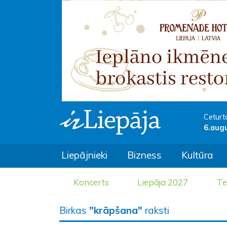
Ceturt
6.aug
Liepājnieki
Bizness
Kultūra
Koncerts
Liepāja 2027
Te
Birkas
"krāpšana"
raksti