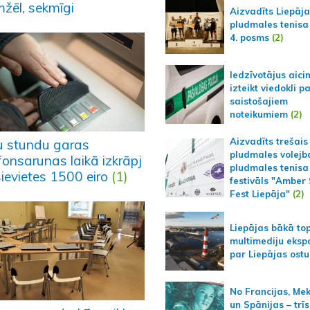
mžēl, sekmīgi
Aizvadīts Liepāj
pludmales tenisa
4. posms
(2)
Iedzīvotājus aici
izteikt viedokli p
saistošajiem
noteikumiem
(2)
Aizvadīts trešais
u stundu garas
pludmales volejb
fonsarunas laikā izkrāpj
pludmales tenisa
ievietes 1500 eiro
(1)
festivāls "Amber
Fest Liepāja"
(2)
Liepājas bākā to
multimediju ekspo
par Liepājas ostu
No Francijas, Me
un Spānijas – trīs