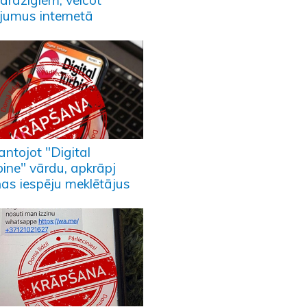
ardzīgiem, veicot
ījumus internetā
antojot "Digital
bine" vārdu, apkrāpj
ņas iespēju meklētājus