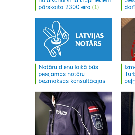
no alkoholisma krāpniekiem
pies
pārskaita 2300 eiro
(1)
dar
Notāru dienu laikā būs
Izm
pieejamas notāru
Tur
bezmaksas konsultācijas
peļ