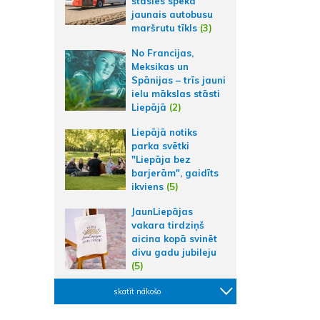
stāsies spēkā
jaunais autobusu
maršrutu tīkls
(3)
No Francijas,
Meksikas un
Spānijas – trīs jauni
ielu mākslas stāsti
Liepājā
(2)
Liepājā notiks
parka svētki
"Liepāja bez
barjerām", gaidīts
ikviens
(5)
JaunLiepājas
vakara tirdziņš
aicina kopā svinēt
divu gadu jubileju
(5)
skatīt nākošo