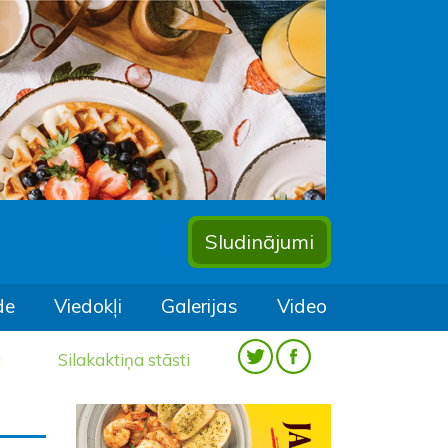
Sludinājumi
de
Viedokļi
Galerijas
Video
a
Silakaktiņa stāsti