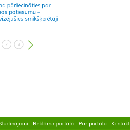
na pārliecināties par
iņas patiesumu –
vizējušies smikšķerētāji
7
8
Sludinājumi
Reklāma portālā
Par portālu
Kontakt