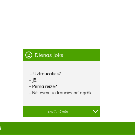
Dienas joks
– Uztraucaties?
– Jā.
– Pirmā reize?
– Nē, esmu uztraucies arī agrāk.
skatīt nākošo
i