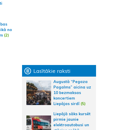
ti
ības
aikā no
am
(2)
Lasītākie raksti
Augustā “Pegaza
Pagalms” aicina uz
10 bezmaksas
koncertiem
Liepājas sirdī
(5)
Liepājā sāks kursēt
pirmie jaunie
elektroautobusi un