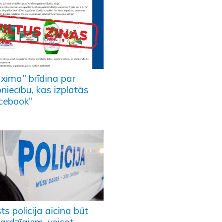
xima" brīdina par
niecību, kas izplatās
cebook"
ts policija aicina būt