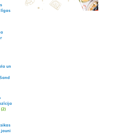
as
 līgas
na
ar
ola un
 Sand
p
zīcija
(2)
ksikas
 jauni