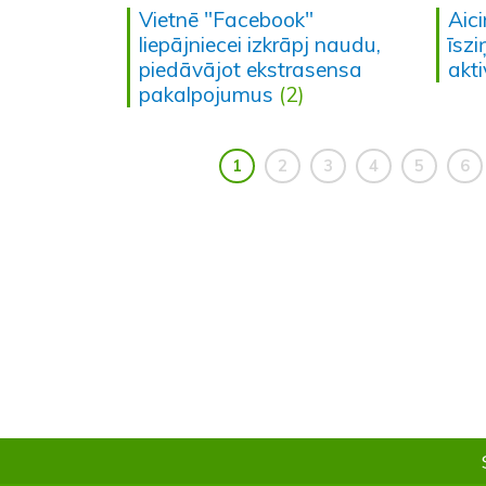
Vietnē "Facebook"
Aici
liepājniecei izkrāpj naudu,
īsz
piedāvājot ekstrasensa
akti
pakalpojumus
(2)
1
2
3
4
5
6