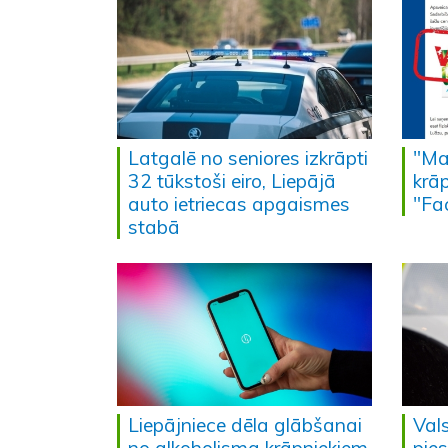
Latgalē no seniores izkrāpti
"Ma
32 tūkstoši eiro, Liepājā
krāp
auto ietriecas apgaismes
"Fa
stabā
Liepājniece dēla glābšanai
Vals