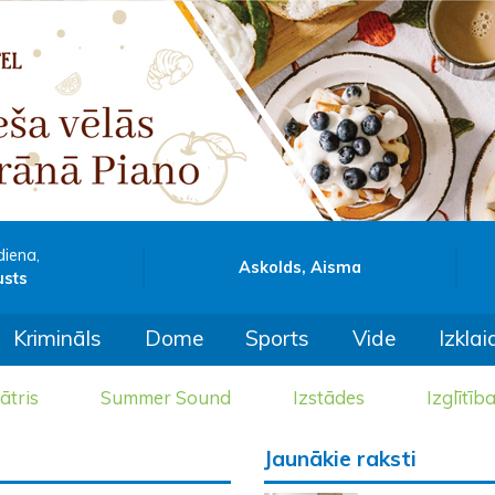
diena,
Askolds, Aisma
usts
Krimināls
Dome
Sports
Vide
Izklai
ātris
Summer Sound
Izstādes
Izglītīb
Jaunākie raksti