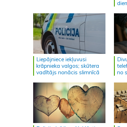
die
Liepājniece iekļuvusi
Div
krāpnieka valgos; skūtera
tele
vadītājs nonācis slimnīcā
no s