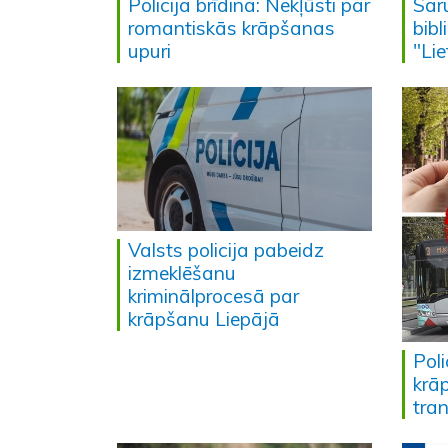
Policija brīdina: Nekļūsti par
Sar
romantiskās krāpšanas
bib
upuri
"Lie
Valsts policija pabeidz
izmeklēšanu
kriminālprocesā par
krāpšanu Liepājā
Poli
krā
tra