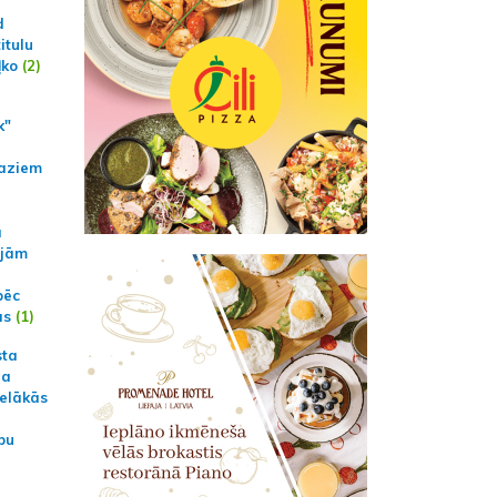
d
itulu
ļko
(2)
k"
aziem
a
ajām
pēc
ās
(1)
sta
na
ielākās
bu