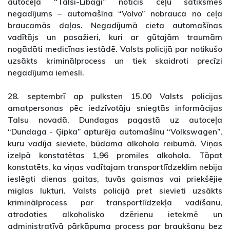
autoceļa “Talsi-Lībagi” noticis ceļu satiksmes
negadījums – automašīna “Volvo” nobrauca no ceļa
braucamās daļas. Negadījumā cieta automašīnas
vadītājs un pasažieri, kuri ar gūtajām traumām
nogādāti medicīnas iestādē. Valsts policijā par notikušo
uzsākts kriminālprocess un tiek skaidroti precīzi
negadījuma iemesli.
28. septembrī ap pulksten 15.00 Valsts policijas
amatpersonas pēc iedzīvotāju sniegtās informācijas
Talsu novadā, Dundagas pagastā uz autoceļa
“Dundaga - Ģipka” apturēja automašīnu “Volkswagen”,
kuru vadīja sieviete, būdama alkohola reibumā. Viņas
izelpā konstatētas 1,96 promiles alkohola. Tāpat
konstatēts, ka viņas vadītajam transportlīdzeklim nebija
ieslēgti dienas gaitas, tuvās gaismas vai priekšējie
miglas lukturi. Valsts policijā pret sievieti uzsākts
kriminālprocess par transportlīdzekļa vadīšanu,
atrodoties alkoholisko dzērienu ietekmē un
administratīvā pārkāpuma process par braukšanu bez