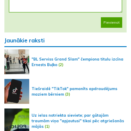
Pievienot
Jaunākie raksti
"BL Serviss Grand Slam" čempiona titulu izcīna
Ernests Buļko
(2)
Tiešraidē "TikTok" pamanīts apdraudējums
maziem bērniem
(3)
Uz ielas notriekta sieviete; par gūtajām
traumām viņa "apjautusi" tikai pēc atgriešanās
mājās
(1)