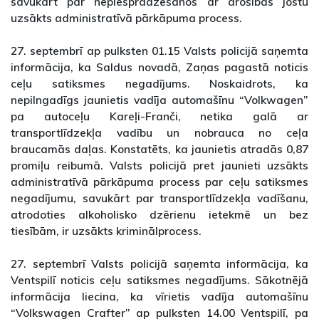
savukārt par nepiesprādzēšanos ar drošības jostu
uzsākts administratīvā pārkāpuma process.
27. septembrī ap pulksten 01.15 Valsts policijā saņemta
informācija, ka Saldus novadā, Zaņas pagastā noticis
ceļu satiksmes negadījums. Noskaidrots, ka
nepilngadīgs jaunietis vadīja automašīnu “Volkwagen”
pa autoceļu Kareļi-Franči, netika galā ar
transportlīdzekļa vadību un nobrauca no ceļa
braucamās daļas. Konstatēts, ka jaunietis atradās 0,87
promiļu reibumā. Valsts policijā pret jaunieti uzsākts
administratīvā pārkāpuma process par ceļu satiksmes
negadījumu, savukārt par transportlīdzekļa vadīšanu,
atrodoties alkoholisko dzērienu ietekmē un bez
tiesībām, ir uzsākts kriminālprocess.
27. septembrī Valsts policijā saņemta informācija, ka
Ventspilī noticis ceļu satiksmes negadījums. Sākotnējā
informācija liecina, ka vīrietis vadīja automašīnu
“Volkswagen Crafter” ap pulksten 14.00 Ventspilī, pa