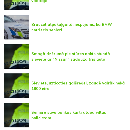
vadītāja
Braucot atpakaļgaitā, iespējams, ka BMW
notriecis seniori
Smagā dzērumā pie stūres nakts stundā
sieviete ar "Nissan" sadauza trīs auto
Sieviete, uzticoties gaišreģei, zaudē vairāk nekā
1800 eiro
Seniore savu bankas karti atdod viltus
policistam