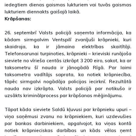
iedegtiem dienas gaismas lukturiem vai tuvās gaismas
lukturiem diennakts gaišajā laikā.
Krāpšanas:
26. septembrī Valsts policijā saņemta informācija, ka
kādam sirmgalvim Ventspilī zvanījuši krāpnieki, kuri
skaidroja, ka ir jāmaina elektrības skaitītāji.
Telefonsarunai turpinoties, krāpnieki – krieviski runājoša
sieviete no vīrieša centās izkrāpt 3 200 eiro, sakot, ka ar
taksometru šī nauda ir jānogādā Rīgā. Par laimi
taksometra vadītājs saprata, ka notiek krāpniecība,
tāpēc sirmgalvi nogādāja policijas iecirknī. Rezultātā
nauda nav izkrāpta. Valsts policijā par notikušo ir
uzsākts kriminālprocess par krāpšanas mēģinājumu.
Tāpat kāda sieviete Saldū kļuvusi par krāpnieku upuri –
viņa saņēmusi zvanu no krāpniekiem, kuri uzdevušies
par bankas darbiniekiem, apgalvojot, ka viņas kontā
notiek krāpnieciskas darbības un kāds vēlas ņemt