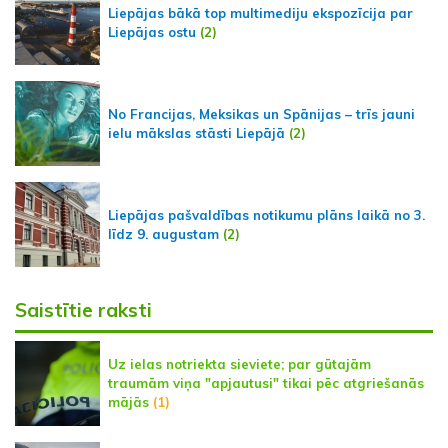
Liepājas bākā top multimediju ekspozīcija par
Liepājas ostu
(2)
No Francijas, Meksikas un Spānijas – trīs jauni
ielu mākslas stāsti Liepājā
(2)
Liepājas pašvaldības notikumu plāns laikā no 3.
līdz 9. augustam
(2)
Saistītie raksti
Uz ielas notriekta sieviete; par gūtajām
traumām viņa "apjautusi" tikai pēc atgriešanās
mājās
(1)