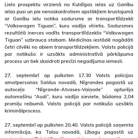
Lielo prospektu virzienā no Kuldīgas ielas uz Ganību
ielas pusi un pie nenoskaidrotiem apstākļiem krustojumā
ar Ganību ielu notika sadursme ar transportlīdzekli
“Volkswagen Tiguan”, kuru vadīja vīrietis. Sadursmes
rezultātā inerces vadīts transportlīdzeklis “Volkswagen
Tiguan” uzbrauca stabam. Medicīnas iestādē nogādāti
četri cilvēki no abiem transportlīdzekļiem. Valsts policijā
par notikušo ir uzsākts administratīvā pārkāpuma
process un tiek skaidroti precīzi negadījuma iemesli.
27. septembrī ap pulksten 17.30 Valsts policijas
amatpersonas Saldus novadā, Nīgrandes pagastā uz
autoceļa “Nīgrande-Atvases-Vaiņode” apturēja
automašīnu “Audi”, kuru vadīja sieviete, būdama 2,04
promiļu reibumā. Valsts policijā par notikušo uzsākts
kriminālprocess.
27. septembrī ap pulksten 20.40. Valsts policijā saņemta
informācija, ka Talsu novadā, Lībagu pagastā uz