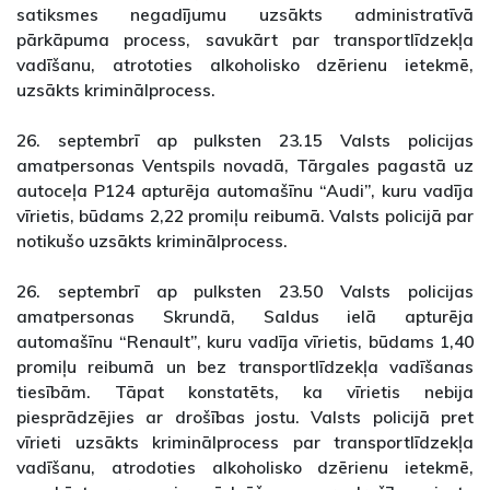
satiksmes negadījumu uzsākts administratīvā
pārkāpuma process, savukārt par transportlīdzekļa
vadīšanu, atrototies alkoholisko dzērienu ietekmē,
uzsākts kriminālprocess.
26. septembrī ap pulksten 23.15 Valsts policijas
amatpersonas Ventspils novadā, Tārgales pagastā uz
autoceļa P124 apturēja automašīnu “Audi”, kuru vadīja
vīrietis, būdams 2,22 promiļu reibumā. Valsts policijā par
notikušo uzsākts kriminālprocess.
26. septembrī ap pulksten 23.50 Valsts policijas
amatpersonas Skrundā, Saldus ielā apturēja
automašīnu “Renault”, kuru vadīja vīrietis, būdams 1,40
promiļu reibumā un bez transportlīdzekļa vadīšanas
tiesībām. Tāpat konstatēts, ka vīrietis nebija
piesprādzējies ar drošības jostu. Valsts policijā pret
vīrieti uzsākts kriminālprocess par transportlīdzekļa
vadīšanu, atrodoties alkoholisko dzērienu ietekmē,