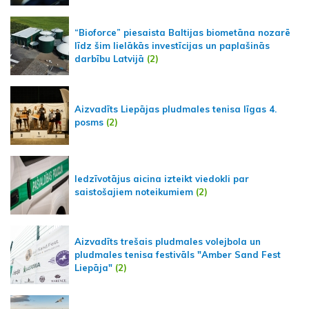
“Bioforce” piesaista Baltijas biometāna nozarē
līdz šim lielākās investīcijas un paplašinās
darbību Latvijā
(2)
Aizvadīts Liepājas pludmales tenisa līgas 4.
posms
(2)
Iedzīvotājus aicina izteikt viedokli par
saistošajiem noteikumiem
(2)
Aizvadīts trešais pludmales volejbola un
pludmales tenisa festivāls "Amber Sand Fest
Liepāja"
(2)