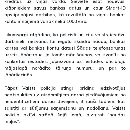
kredītus uz viņas vārda. Sieviete esot nodevusi
krāpniekiem savus bankas datus un caur SMart-ID
apstiprinājusi darbības, kā rezultātā no viņas bankas
konta ir noņemti vairāk nekā 1000 eiro.
Likumsargi atgādina, ka policisti un citu valsts iestāžu
darbinieki nezvana, lai iegūtu skaidru naudu, bankas
kartes vai bankas kontu datus! Šādas telefonsarunas
uzreiz jāpārtrauc! Ja tomēr māc šaubas, vai zvanīts no
konkrētās iestādes, jāpiezvana uz iestādes oficiālajā
mājaslapā norādīto tālruņa numuru, un par to
jāpārliecinās.
Tāpat Valsts policija stingri brīdina iedzīvotājus
neatsaukties uz aizdomīgiem darba piedāvājumiem no
neidentificētiem darba devējiem, it īpaši tādiem, kas
saistīti ar sūtījumu saņemšanu un nodošanu. Valsts
policija aktīvi strādā šajā jomā, aizturot “naudas
mūļus”.