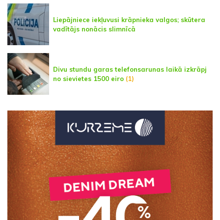
Liepājniece iekļuvusi krāpnieka valgos; skūtera
vadītājs nonācis slimnīcā
Divu stundu garas telefonsarunas laikā izkrāpj
no sievietes 1500 eiro
(1)