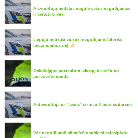
Aizvadītajā nedēļas nogalē sešos negadījumos
ir cietuši cilvēki
Liepājā notikuši vairāki negadījumi šoferīšu
neuzmanības dēļ
(2)
Onkoloģijas pacientam izkrāpj ārstēšanai
paredzēto naudu
Autovadītājs ar "Lexus" izraisa 3 auto sadursmi
Pēc negadījumā slimnīcā nonākusi velosipēda