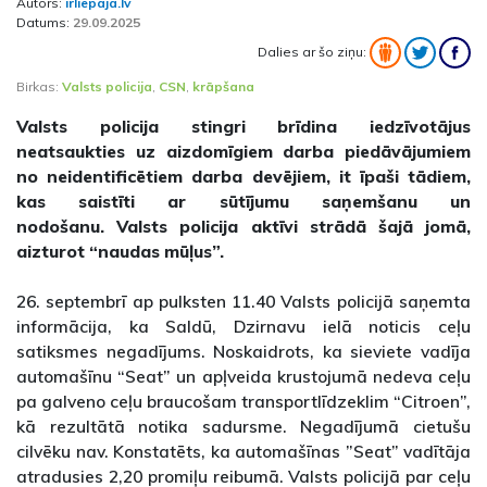
Autors:
irliepaja.lv
Datums:
29.09.2025
Dalies ar šo ziņu:
Birkas:
Valsts policija
,
CSN
,
krāpšana
Valsts policija stingri brīdina iedzīvotājus
neatsaukties uz aizdomīgiem darba piedāvājumiem
no neidentificētiem darba devējiem, it īpaši tādiem,
kas saistīti ar sūtījumu saņemšanu un
nodošanu. Valsts policija aktīvi strādā šajā jomā,
aizturot “naudas mūļus”.
26. septembrī ap pulksten 11.40 Valsts policijā saņemta
informācija, ka Saldū, Dzirnavu ielā noticis ceļu
satiksmes negadījums. Noskaidrots, ka sieviete vadīja
automašīnu “Seat” un apļveida krustojumā nedeva ceļu
pa galveno ceļu braucošam transportlīdzeklim “Citroen”,
kā rezultātā notika sadursme. Negadījumā cietušu
cilvēku nav. Konstatēts, ka automašīnas ”Seat” vadītāja
atradusies 2,20 promiļu reibumā. Valsts policijā par ceļu