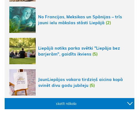
No Francijas, Meksikas un Spānijas – trīs
jauni ielu mākslas stāsti Liepājā
(2)
Liepājā notiks parka svētki "Liepāja bez
barjerām", gaidīts ikviens
(5)
JaunLiepājas vakara tirdziņš aicina kopā
svinēt divu gadu jubileju
(5)
skatīt nākošo