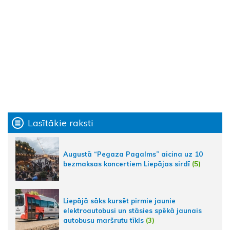
Lasītākie raksti
Augustā “Pegaza Pagalms” aicina uz 10
bezmaksas koncertiem Liepājas sirdī
(5)
Liepājā sāks kursēt pirmie jaunie
elektroautobusi un stāsies spēkā jaunais
autobusu maršrutu tīkls
(3)