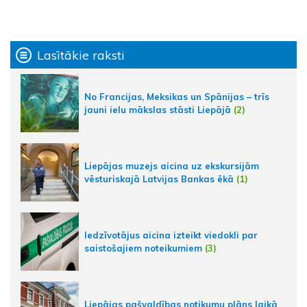
Lasītākie raksti
No Francijas, Meksikas un Spānijas – trīs
jauni ielu mākslas stāsti Liepājā
(2)
Liepājas muzejs aicina uz ekskursijām
vēsturiskajā Latvijas Bankas ēkā
(1)
Iedzīvotājus aicina izteikt viedokli par
saistošajiem noteikumiem
(3)
Liepājas pašvaldības notikumu plāns laikā