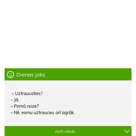
Dienas joks
– Uztraucaties?
– Jā.
– Pirmā reize?
– Nē, esmu uztraucies arī agrāk.
skatīt nākošo