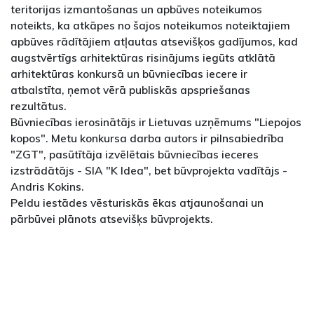
teritorijas izmantošanas un apbūves noteikumos
noteikts, ka atkāpes no šajos noteikumos noteiktajiem
apbūves rādītājiem atļautas atsevišķos gadījumos, kad
augstvērtīgs arhitektūras risinājums iegūts atklātā
arhitektūras konkursā un būvniecības iecere ir
atbalstīta, ņemot vērā publiskās apspriešanas
rezultātus.
Būvniecības ierosinātājs ir Lietuvas uzņēmums "Liepojos
kopos". Metu konkursa darba autors ir pilnsabiedrība
"ZGT", pasūtītāja izvēlētais būvniecības ieceres
izstrādātājs - SIA "K Idea", bet būvprojekta vadītājs -
Andris Kokins.
Peldu iestādes vēsturiskās ēkas atjaunošanai un
pārbūvei plānots atsevišķs būvprojekts.