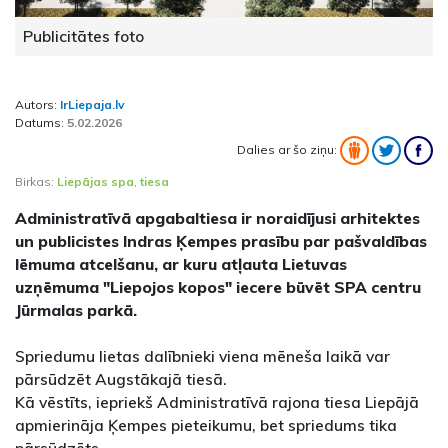
Publicitātes foto
Autors:
IrLiepaja.lv
Datums:
5.02.2026
Dalies ar šo ziņu:
Birkas:
Liepājas spa
,
tiesa
Administratīvā apgabaltiesa ir noraidījusi arhitektes
un publicistes Indras Ķempes prasību par pašvaldības
lēmuma atcelšanu, ar kuru atļauta Lietuvas
uzņēmuma "Liepojos kopos" iecere būvēt SPA centru
Jūrmalas parkā.
Spriedumu lietas dalībnieki viena mēneša laikā var
pārsūdzēt Augstākajā tiesā.
Kā vēstīts, iepriekš Administratīvā rajona tiesa Liepājā
apmierināja Ķempes pieteikumu, bet spriedums tika