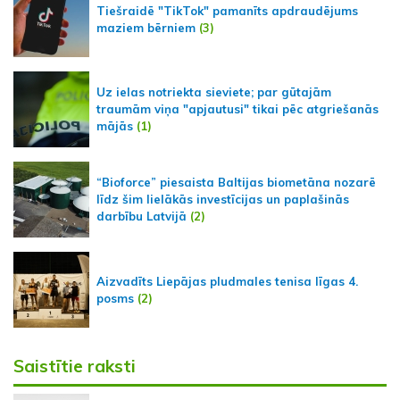
Tiešraidē "TikTok" pamanīts apdraudējums
maziem bērniem
(3)
Uz ielas notriekta sieviete; par gūtajām
traumām viņa "apjautusi" tikai pēc atgriešanās
mājās
(1)
“Bioforce” piesaista Baltijas biometāna nozarē
līdz šim lielākās investīcijas un paplašinās
darbību Latvijā
(2)
Aizvadīts Liepājas pludmales tenisa līgas 4.
posms
(2)
Saistītie raksti