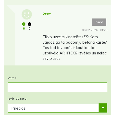
Drew
Ziņot
8
0
06.02.2026.
13:25
Tikko uzcelts kinoteātris??? Kam
vajadzīga tā padomju betona kaste?
Tas tad tavuprāt ir kaut kas ko
uzbūvēja ARHITEKI? Izvēlies un neliec
sev plusus
Vārds:
Izvēlies seju: