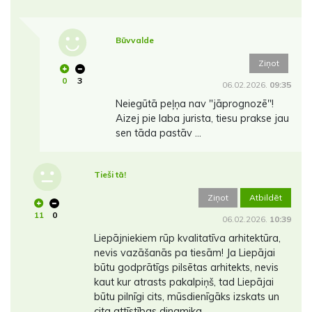
Būvvalde
Ziņot
0
3
06.02.2026.
09:35
Neiegūtā peļņa nav "jāprognozē"!
Aizej pie laba jurista, tiesu prakse jau
sen tāda pastāv ...
Tieši tā!
Ziņot
Atbildēt
11
0
06.02.2026.
10:39
Liepājniekiem rūp kvalitatīva arhitektūra,
nevis vazāšanās pa tiesām! Ja Liepājai
būtu godprātīgs pilsētas arhitekts, nevis
kaut kur atrasts pakalpiņš, tad Liepājai
būtu pilnīgi cits, mūsdienīgāks izskats un
cita attīstības dinamika.