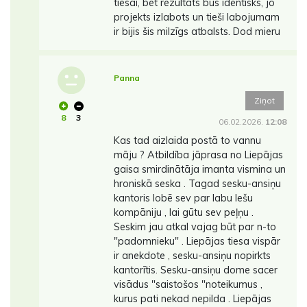
tiesai, bet rezultāts būs identisks, jo
projekts izlabots un tieši labojumam
ir bijis šis milzīgs atbalsts. Dod mieru
Panna
Ziņot
8
3
06.02.2026.
12:08
Kas tad aizlaida postā to vannu
māju ? Atbildība jāprasa no Liepājas
gaisa smirdinātāja imanta vismina un
hroniskā seska . Tagad sesku-ansiņu
kantoris lobē sev par labu lešu
kompāniju , lai gūtu sev peļņu .
Seskim jau atkal vajag būt par n-to
"padomnieku" . Liepājas tiesa vispār
ir anekdote , sesku-ansiņu nopirkts
kantorītis. Sesku-ansiņu dome sacer
visādus "saistošos "noteikumus ,
kurus pati nekad nepilda . Liepājas