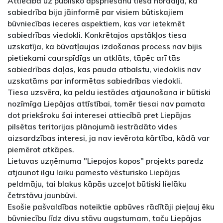
Attiecībā uz publisko apspriešanu tiesa norādīja, ka
sabiedrība bija jāinformē par visiem būtiskajiem
būvniecības ieceres aspektiem, kas var ietekmēt
sabiedrības viedokli. Konkrētajos apstākļos tiesa
uzskatīja, ka būvatļaujas izdošanas process nav bijis
pietiekami caurspīdīgs un atklāts, tāpēc arī tās
sabiedrības daļas, kas pauda atbalstu, viedoklis nav
uzskatāms par informētas sabiedrības viedokli.
Tiesa uzsvēra, ka peldu iestādes atjaunošana ir būtiski
nozīmīga Liepājas attīstībai, tomēr tiesai nav pamata
dot priekšroku šai interesei attiecībā pret Liepājas
pilsētas teritorijas plānojumā iestrādāto vides
aizsardzības interesi, ja nav ievērota kārtība, kādā var
piemērot atkāpes.
Lietuvas uzņēmuma "Liepojos kopos" projekts paredz
atjaunot ilgu laiku pamesto vēsturisko Liepājas
peldmāju, tai blakus kāpās uzceļot būtiski lielāku
četrstāvu jaunbūvi.
Esošie pašvaldības noteiktie apbūves rādītāji pieļauj ēku
būvniecību līdz divu stāvu augstumam, taču Liepājas