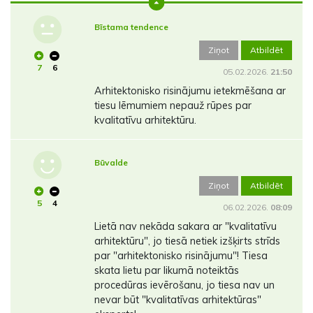
Bīstama tendence
Ziņot
Atbildēt
7
6
05.02.2026.
21:50
Arhitektonisko risinājumu ietekmēšana ar
tiesu lēmumiem nepauž rūpes par
kvalitatīvu arhitektūru.
Būvalde
Ziņot
Atbildēt
5
4
06.02.2026.
08:09
Lietā nav nekāda sakara ar "kvalitatīvu
arhitektūru", jo tiesā netiek izšķirts strīds
par "arhitektonisko risinājumu"! Tiesa
skata lietu par likumā noteiktās
procedūras ievērošanu, jo tiesa nav un
nevar būt "kvalitatīvas arhitektūras"