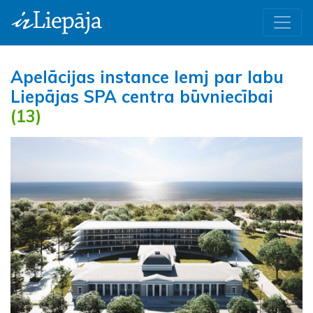
Apelācijas instance lemj par labu
Liepājas SPA centra būvniecībai
(13)