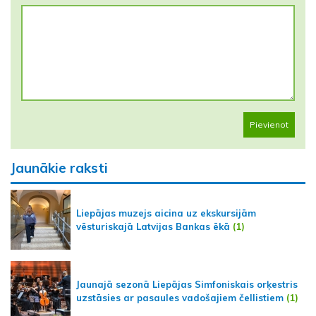
Pievienot
Jaunākie raksti
Liepājas muzejs aicina uz ekskursijām
vēsturiskajā Latvijas Bankas ēkā
(1)
Jaunajā sezonā Liepājas Simfoniskais orķestris
uzstāsies ar pasaules vadošajiem čellistiem
(1)