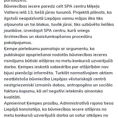
pārsūdzēts.
Būvniecības iecere paredz celt SPA centru Miķeļa
Valtera ielā 13, tiešā jūras tuvumā. Projektā plānots, ka
ilgstoši neapdzīvotā Liepājas vannu mājas ēka tiks
atjaunota un tai blakus, tuvāk jūrai, tiks uzbūvēta lielāka
jaunbūve, izveidojot SPA centru, kurā sniegs
ārstniecības un skaistumkopšanas procedūru
pakalpojumus.
Ķempe pieteikumu pamatoja ar argumentu, ka
publiskajai apspriešanai nodotās būvniecības ieceres
risinājums būtiski atšķiras no metu konkursā uzvarējušā
darba. Ķempes ieskatā sabiedrība par atšķirībām nav
bijusi pienācīgi informēta. Turklāt normatīvajiem aktiem
neatbilstoša būvniecība Liepājas vēsturiskajā centrā
neatgriezeniski izmainīs dabas, antropogēno un sociālo
faktoru kopumu, kā arī negatīvi ietekmēs ainavisko
kvalitāti.
Apmierinot Ķempes prasību, Administratīvā rajona tiesa
Liepājā konstatēja, ka būvniecības iecere atšķiras no
metu konkursā uzvarējušā darba un satur atkāpes no