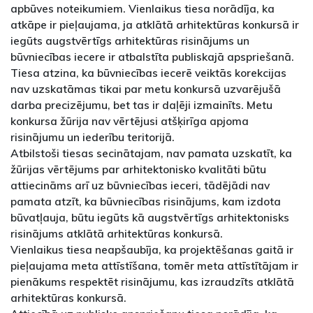
apbūves noteikumiem. Vienlaikus tiesa norādīja, ka
atkāpe ir pieļaujama, ja atklātā arhitektūras konkursā ir
iegūts augstvērtīgs arhitektūras risinājums un
būvniecības iecere ir atbalstīta publiskajā apspriešanā.
Tiesa atzina, ka būvniecības iecerē veiktās korekcijas
nav uzskatāmas tikai par metu konkursā uzvarējušā
darba precizējumu, bet tas ir daļēji izmainīts. Metu
konkursa žūrija nav vērtējusi atšķirīga apjoma
risinājumu un iederību teritorijā.
Atbilstoši tiesas secinātajam, nav pamata uzskatīt, ka
žūrijas vērtējums par arhitektonisko kvalitāti būtu
attiecināms arī uz būvniecības ieceri, tādējādi nav
pamata atzīt, ka būvniecības risinājums, kam izdota
būvatļauja, būtu iegūts kā augstvērtīgs arhitektonisks
risinājums atklātā arhitektūras konkursā.
Vienlaikus tiesa neapšaubīja, ka projektēšanas gaitā ir
pieļaujama meta attīstīšana, tomēr meta attīstītājam ir
pienākums respektēt risinājumu, kas izraudzīts atklātā
arhitektūras konkursā.