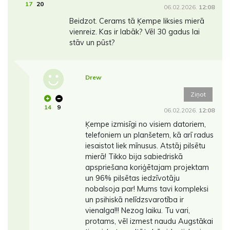
17
20
06.02.2026.
12:08
Beidzot. Cerams tā Ķempe liksies mierā
vienreiz. Kas ir labāk? Vēl 30 gadus lai
stāv un pūst?
Drew
Ziņot
14
9
06.02.2026.
12:08
Ķempe izmisīgi no visiem datoriem,
telefoniem un planšetem, kā arī radus
iesaistot liek mīnusus. Atstāj pilsētu
mierā! Tikko bija sabiedriskā
apspriešana koriģētajam projektam
un 96% pilsētas iedzīvotāju
nobalsoja par! Mums tavi kompleksi
un psihiskā nelīdzsvarotība ir
vienalga!!! Nezog laiku. Tu vari,
protams, vēl izmest naudu Augstākai