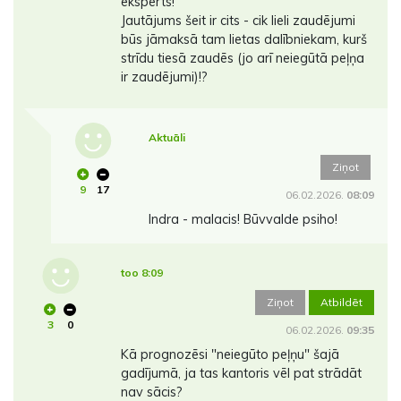
eksperts!
Jautājums šeit ir cits - cik lieli zaudējumi
būs jāmaksā tam lietas dalībniekam, kurš
strīdu tiesā zaudēs (jo arī neiegūtā peļņa
ir zaudējumi)!?
Aktuāli
Ziņot
9
17
06.02.2026.
08:09
Indra - malacis! Būvvalde psiho!
too 8:09
Ziņot
Atbildēt
3
0
06.02.2026.
09:35
Kā prognozēsi "neiegūto peļņu" šajā
gadījumā, ja tas kantoris vēl pat strādāt
nav sācis?