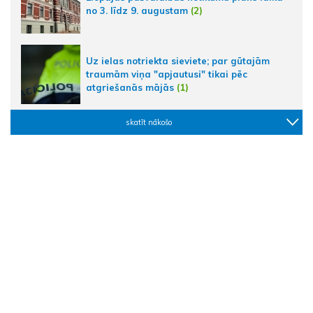
no 3. līdz 9. augustam
(2)
Uz ielas notriekta sieviete; par gūtajām
traumām viņa "apjautusi" tikai pēc
atgriešanās mājās
(1)
skatīt nākošo