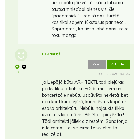
tiesai būtu jāizvērtē , kādu labumu
tautsaimniecībai pienes visi šie
"padomnieki" , kapitāldaļu turētāji ,
kas tikai saņem tūkstošus par neko .
Saprotams , ka tiesa lobē domi -roka
roku mazgā.
L.Grantiņš
Ziņot
Atbildēt
3
6
06.02.2026.
13:25
Ja Liepājā būtu ARHITEKTI, tad piejūras
parks tiktu attīrīts krievžīdu mēsliem un
koncertzāle nebūtu uzbūvēta nevietā, bet
gan kaut kur piejūrā, kur neēstos kopā ar
esošo arhitektūru. Nebūtu nojaukts tikko
uzceltais kinoteātris. Pilsēta ir pieķēzīta !
Tādi arhitekti jāliek aiz restēm. Sanatorija
ir teicama ! Lai veiksme lietuvietim to
realizējot.