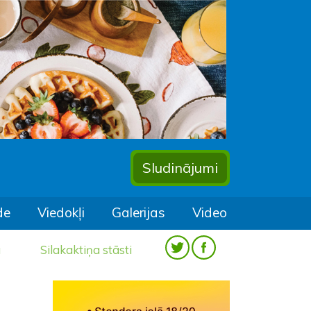
Sludinājumi
de
Viedokļi
Galerijas
Video
a
Silakaktiņa stāsti