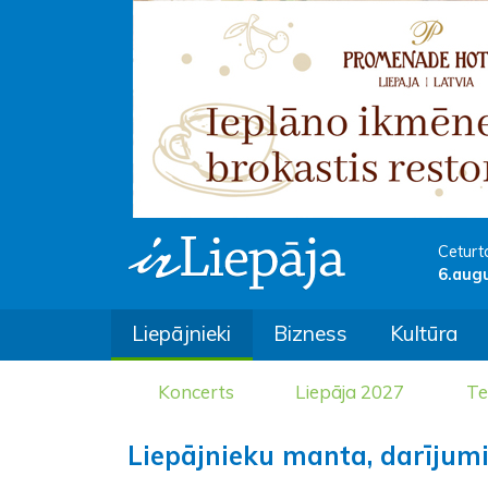
Ceturt
6.aug
Liepājnieki
Bizness
Kultūra
Koncerts
Liepāja 2027
Te
Liepājnieku manta, darījumi