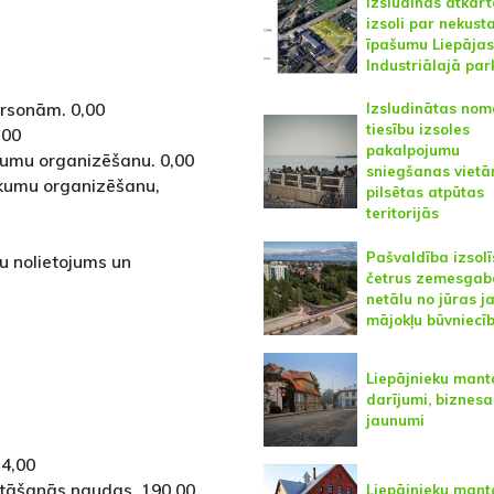
Izsludinās atkārt
izsoli par nekus
īpašumu Liepājas
Industriālajā par
ersonām. 0,00
Izsludinātas nom
tiesību izsoles
,00
pakalpojumu
ākumu organizēšanu. 0,00
sniegšanas viet
sākumu organizēšanu,
pilsētas atpūtas
teritorijās
Pašvaldība izsolī
u nolietojums un
četrus zemesgab
netālu no jūras j
mājokļu būvniecī
Liepājnieku mant
darījumi, biznesa
jaunumi
14,00
stāšanās naudas. 190,00
Liepājnieku mant