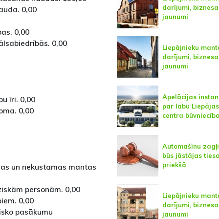
darījumi, biznesa
auda. 0,00
jaunumi
as. 0,00
lsabiedrībās. 0,00
Liepājnieku mant
darījumi, biznesa
jaunumi
Apelācijas instan
u īri. 0,00
par labu Liepāja
oma. 0,00
centra būvniecība
Automašīnu zagļ
būs jāstājas ties
priekšā
amas un nekustamas mantas
iziskām personām. 0,00
Liepājnieku mant
biem. 0,00
darījumi, biznesa
drisko pasākumu
jaunumi