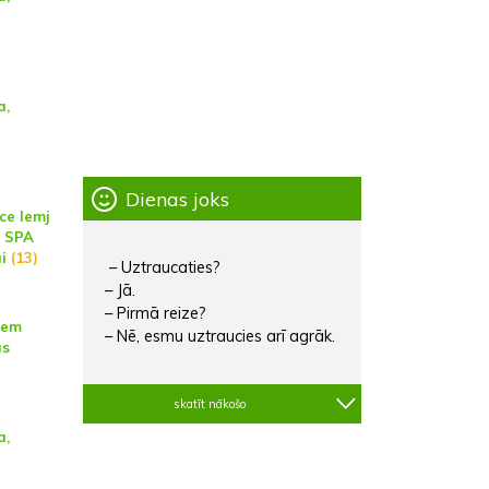
a,
Dienas joks
ce lemj
s SPA
i
(13)
– Uztraucaties?
– Jā.
– Pirmā reize?
iem
– Nē, esmu uztraucies arī agrāk.
as
skatīt nākošo
a,