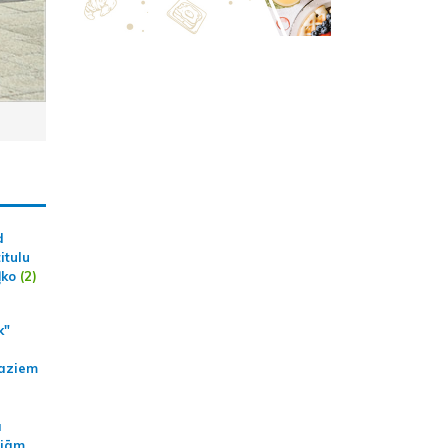
d
itulu
ļko
(2)
k"
aziem
a
ajām