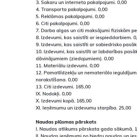
3. Sakaru un interneta pakalpojumi. 0,00
4. Transporta pakalpojumi. 0,00
5. Reklāmas pakalpojumi. 0,00
6. Citi pakalpojumi. 0,00
7. Darba algas un citi maksājumi fiziskām p
8. Izdevumi, kas saistīti ar iespieddarbiem. 0
9. Izdevumi, kas saistīti ar sabiedrisko pas
10. Izdevumi, kas saistīti ar labdarības pa
dāvinājumiem (ziedojumiem). 0,00
11. Materiālu izdevumi. 0,00
12. Pamatlīdzekļu un nemateriālo ieguldījum
norakstīšana. 0,00
13. Citi izdevumi. 165,00
IX. Nodokļi. 0,00
X. Izdevumi kopā. 165,00
XI. Ieņēmumu un izdevumu starpība. 25,00
Naudas plūsmas pārskats
I. Naudas atlikums pārskata gada sākumā. 
II. Naudas ieņēmumi no biedru naudas un ie