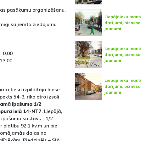
rības pasākumu organizēšanu,
Liepājnieku mant
darījumi, biznesa
kumīgi saņemto ziedojumu
jaunumi
Liepājnieku mant
. 0,00
darījumi, biznesa
13,00
jaunumi
Liepājnieku mant
darījumi, biznesa
ta tiesu izpildītāja Inese
jaunumi
pekts 54-3, rīko otro izsoli
tamā īpašuma 1/2
pura ielā 14-NT7
, Liepājā,
īpašuma sastāvs - 1/2
platību 92,1 kv.m un pie
domājamās daļas no
līgēkām. Piedzinējs – SIA