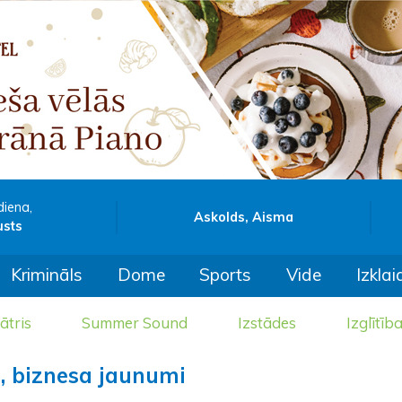
diena,
Askolds, Aisma
usts
Krimināls
Dome
Sports
Vide
Izklai
ātris
Summer Sound
Izstādes
Izglītīb
, biznesa jaunumi