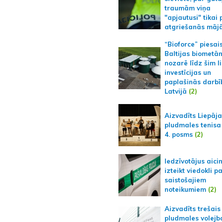
traumām viņa
"apjautusi" tikai 
atgriešanās māj
“Bioforce” piesai
Baltijas biometā
nozarē līdz šim l
investīcijas un
paplašinās darbī
Latvijā
(2)
Aizvadīts Liepāj
pludmales tenisa
4. posms
(2)
Iedzīvotājus aici
izteikt viedokli p
saistošajiem
noteikumiem
(2)
Aizvadīts trešais
pludmales volejb