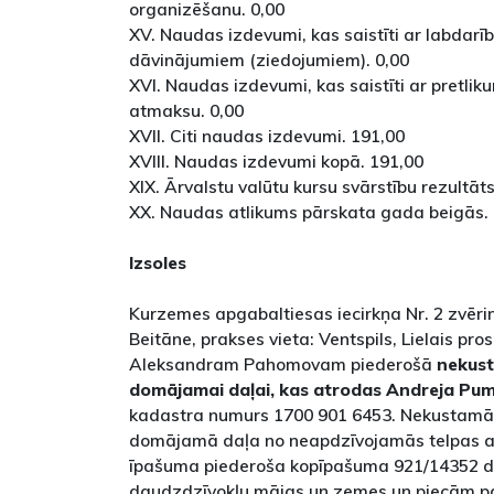
organizēšanu. 0,00
XV. Naudas izdevumi, kas saistīti ar labda
dāvinājumiem (ziedojumiem). 0,00
XVI. Naudas izdevumi, kas saistīti ar pretli
atmaksu. 0,00
XVII. Citi naudas izdevumi. 191,00
XVIII. Naudas izdevumi kopā. 191,00
XIX. Ārvalstu valūtu kursu svārstību rezultāts
XX. Naudas atlikums pārskata gada beigās. 
Izsoles
Kurzemes apgabaltiesas iecirkņa Nr. 2 zvērinā
Beitāne, prakses vieta: Ventspils, Lielais pros
Aleksandram Pahomovam piederošā
nekus
domājamai daļai, kas atrodas Andreja Pum
kadastra numurs 1700 901 6453. Nekustamā 
domājamā daļa no neapdzīvojamās telpas ar 
īpašuma piederoša kopīpašuma 921/14352 
daudzdzīvokļu mājas un zemes un piecām pa