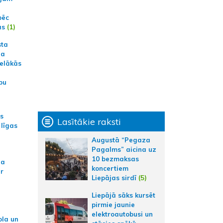
pēc
ās
(1)
sta
na
ielākās
bu
as
Lasītākie raksti
 līgas
Augustā “Pegaza
Pagalms” aicina uz
10 bezmaksas
na
koncertiem
ar
Liepājas sirdī
(5)
Liepājā sāks kursēt
pirmie jaunie
elektroautobusi un
ola un