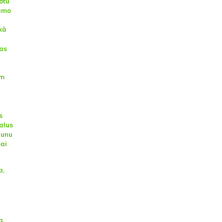
otu
tamo
kā
as
ām
s
alus
aunu
bai
a,
a,