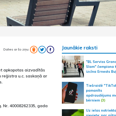
Jaunākie raksti
Dalies ar šo ziņu:
"BL Serviss Gran
Slam" čempiona t
et apkopotas aizvadītās
izcīna Ernests Bu
reģistra u.c. saskaņā ar
s.
Tiešraidē "TikTo
pamanīts
apdraudējums m
bērniem
(3)
ģ. Nr. 40008262335, gada
Uz ielas notriekt
sieviete; par gūt