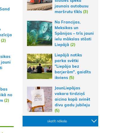
stāsies spēkā
jaunais autobusu
 Sand
maršrutu tīkls
(3)
No Francijas,
Meksikas un
p
Spānijas – trīs jauni
zīcija
ielu mākslas stāsti
(2)
Liepājā
(2)
Liepājā notiks
ksikas
parka svētki
 jauni
"Liepāja bez
ti
barjerām", gaidīts
ikviens
(5)
JaunLiepājas
ības
vakara tirdziņš
aikā no
aicina kopā svinēt
am
(2)
divu gadu jubileju
(5)
skatīt nākošo