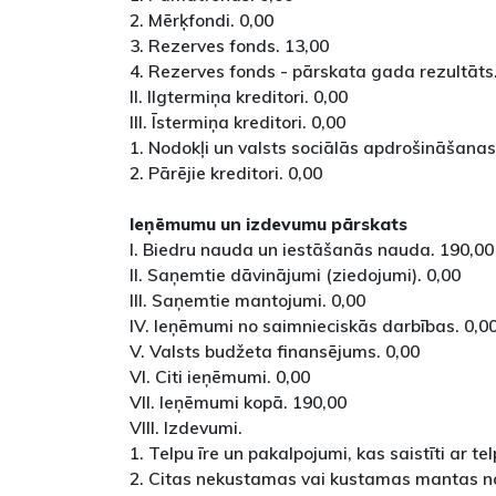
2. Mērķfondi. 0,00
3. Rezerves fonds. 13,00
4. Rezerves fonds - pārskata gada rezultāts.
II. Ilgtermiņa kreditori. 0,00
III. Īstermiņa kreditori. 0,00
1. Nodokļi un valsts sociālās apdrošināšanas
2. Pārējie kreditori. 0,00
Ieņēmumu un izdevumu pārskats
I. Biedru nauda un iestāšanās nauda. 190,00
II. Saņemtie dāvinājumi (ziedojumi). 0,00
III. Saņemtie mantojumi. 0,00
IV. Ieņēmumi no saimnieciskās darbības. 0,0
V. Valsts budžeta finansējums. 0,00
VI. Citi ieņēmumi. 0,00
VII. Ieņēmumi kopā. 190,00
VIII. Izdevumi.
1. Telpu īre un pakalpojumi, kas saistīti ar tel
2. Citas nekustamas vai kustamas mantas n