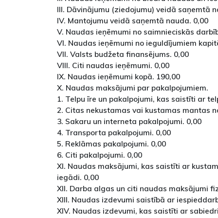
III. Dāvinājumu (ziedojumu) veidā saņemtā n
IV. Mantojumu veidā saņemtā nauda. 0,00
V. Naudas ieņēmumi no saimnieciskās darbīb
VI. Naudas ieņēmumi no ieguldījumiem kapitā
VII. Valsts budžeta finansējums. 0,00
VIII. Citi naudas ieņēmumi. 0,00
IX. Naudas ieņēmumi kopā. 190,00
X. Naudas maksājumi par pakalpojumiem.
1. Telpu īre un pakalpojumi, kas saistīti ar telp
2. Citas nekustamas vai kustamas mantas n
3. Sakaru un interneta pakalpojumi. 0,00
4. Transporta pakalpojumi. 0,00
5. Reklāmas pakalpojumi. 0,00
6. Citi pakalpojumi. 0,00
XI. Naudas maksājumi, kas saistīti ar kust
iegādi. 0,00
XII. Darba algas un citi naudas maksājumi f
XIII. Naudas izdevumi saistībā ar iespieddar
XIV. Naudas izdevumi, kas saistīti ar sabie