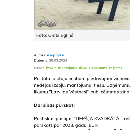
Foto: Gints Egliņš
Autors:
irliepaja.lv
Datums:
25.03.2024
Birkas:
izsole
,
mantojums
,
tiesa
,
Uzņēmumu reģistrs
Portāla lasītāju ērtībām piedāvājam vienuvi
nedēļas izsoļu, mantojumu, tiesu, Uzņēmumu 
likumu "Latvijas Vēstnesī" publicējamas ziņa
Darbības pārskati
Politiskās partijas "LIEPĀJA KVADRĀTĀ", re
pārskats par 2023. gadu, EUR