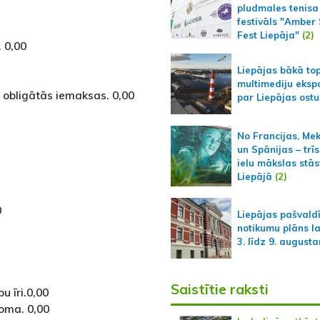
pludmales tenisa
festivāls "Amber
Fest Liepāja"
(2)
 0,00
Liepājas bākā to
multimediju ekspo
 obligātās iemaksas. 0,00
par Liepājas ostu
No Francijas, Me
un Spānijas – trīs
ielu mākslas stās
Liepājā
(2)
0
Liepājas pašvald
notikumu plāns l
3. līdz 9. august
Saistītie raksti
pu īri.0,00
oma. 0,00