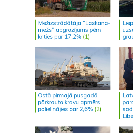
Mežizstrādātāja "Laskana-
Liep
mežs" apgrozījums pērn
uzs
krities par 17,2%
(1)
gra
Ostā pirmajā pusgadā
Latv
pārkrauto kravu apmērs
par
palielinājies par 2,6%
(2)
sad
Līb