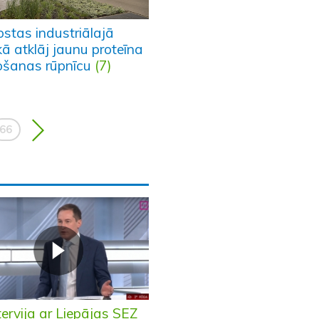
ostas industriālajā
ā atklāj jaunu proteīna
ošanas rūpnīcu
(7)
66
tervija ar Liepājas SEZ