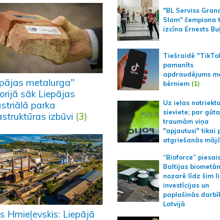
"BL Serviss Gran
Slam" čempiona t
izcīna Ernests Bu
Tiešraidē "TikTo
pamanīts
apdraudējums m
epājas metalurga"
bērniem
(1)
torijā sāk Liepājas
Uz ielas notriekt
striālā parka
sieviete; par gūt
astruktūras izbūvi
(3)
traumām viņa
"apjautusi" tikai 
atgriešanās māj
“Bioforce” piesai
Baltijas biometā
nozarē līdz šim l
investīcijas un
paplašinās darbī
Latvijā
is Hmieļevskis: Liepājā