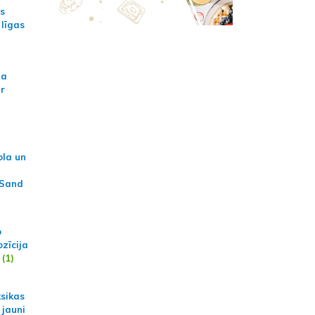
as
 līgas
na
ar
ola un
 Sand
p
zīcija
(1)
ksikas
 jauni