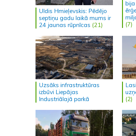
bija
ērģe
Uldis Hmieļevskis: Pēdējo
milj
septiņu gadu laikā mums ir
(7)
24 jaunas rūpnīcas
(21)
Uzsāks infrastruktūras
Lasi
izbūvi Liepājas
uzņ
Industriālajā parkā
(2)