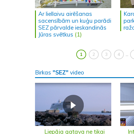
Ar liellaivu airēšanas
Kar
sacensībām un kuģu parādi
park
SEZ pārvalde ieskandinās
raž
Jūras svētkus
(1)
1
2
3
4
...
Birkas
"SEZ"
video
Liepāja gatava ne tikai
In