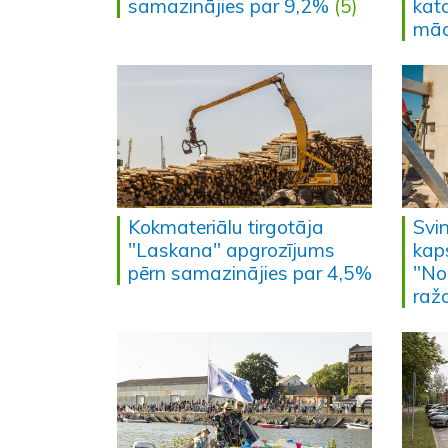
samazinājies par 9,2%
(5)
kat
māc
Kokmateriālu tirgotāja
Svin
"Laskana" apgrozījums
kap
pērn samazinājies par 4,5%
"No
raž