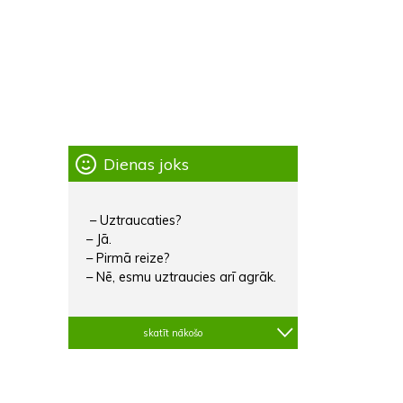
Dienas joks
– Uztraucaties?
– Jā.
– Pirmā reize?
– Nē, esmu uztraucies arī agrāk.
skatīt nākošo