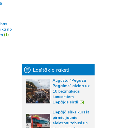
ti
ības
aikā no
am
(1)
Lasītākie raksti
Augustā “Pegaza
Pagalms” aicina uz
10 bezmaksas
koncertiem
Liepājas sirdī
(5)
Liepājā sāks kursēt
pirmie jaunie
elektroautobusi un