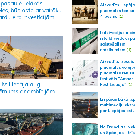
 pasaulē lielākās
Aizvadīts Liepāj
les, būs osta ar vairāku
pludmales tenisa
ardu eiro investīcijām
4. posms
(1)
Iedzīvotājus aici
izteikt viedokli p
saistošajiem
noteikumiem
(1)
Aizvadīts trešais
pludmales volejb
pludmales tenisa
festivāls "Amber
.lv: Liepājā aug
Fest Liepāja"
(1)
ēmums ar ambīcijām
Liepājas bākā to
multimediju ekspo
par Liepājas ostu
No Francijas, Me
un Spānijas – trīs