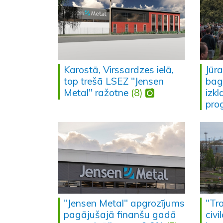
Karostā, Virssardzes ielā,
Jūra
top trešā LSEZ "Jensen
bag
Metal" ražotne
(8)
izk
pro
"Jensen Metal" apgrozījums
"Tra
pagājušajā finanšu gadā
civi