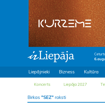
Ceturt
6.aug
Liepājnieki
Bizness
Kultūra
Koncerts
Liepāja 2027
Te
Birkas
"SEZ"
raksti