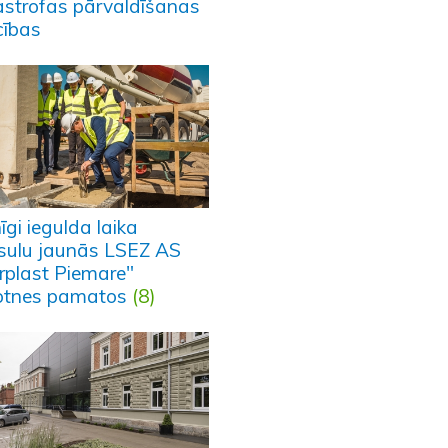
astrofas pārvaldīšanas
ības
īgi iegulda laika
sulu jaunās LSEZ AS
rplast Piemare"
otnes pamatos
(8)