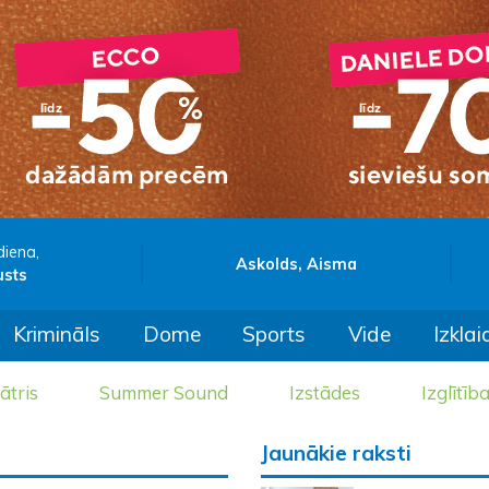
diena,
Askolds, Aisma
usts
Krimināls
Dome
Sports
Vide
Izklai
ātris
Summer Sound
Izstādes
Izglītīb
Jaunākie raksti