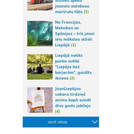
stāsies spēkā
jaunais autobusu
maršrutu tīkls
(3)
No Francijas,
Meksikas un
Spānijas – trīs jauni
ielu mākslas stāsti
Liepājā
(1)
Liepājā notiks
parka svētki
"Liepāja bez
barjerām", gaidīts
ikviens
(3)
JaunLiepājas
vakara tirdziņš
aicina kopā svinēt
divu gadu jubileju
(4)
skatīt nākošo