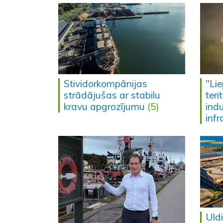
Stividorkompānijas
"Li
strādājušas ar stabilu
teri
kravu apgrozījumu
(5)
indu
infr
Uld