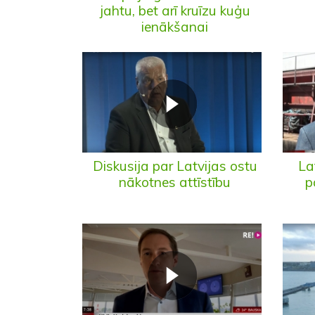
jahtu, bet arī kruīzu kuģu
ienākšanai
Diskusija par Latvijas ostu
La
nākotnes attīstību
p