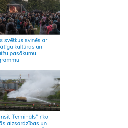
s svētkus svinēs ar
ātīgu kultūras un
laižu pasākumu
grammu
nsit Termināls" rīko
lās aizsardzības un