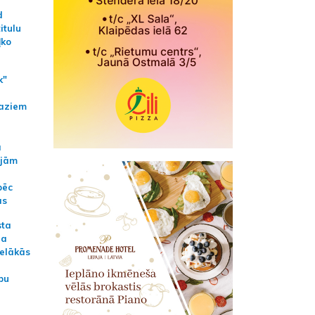
d
itulu
ļko
k"
aziem
a
ajām
pēc
ās
sta
na
ielākās
bu