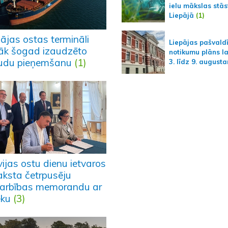
ielu mākslas stās
Liepājā
(1)
ājas ostas termināli
Liepājas pašvald
āk šogad izaudzēto
notikumu plāns l
udu pieņemšanu
(1)
3. līdz 9. august
ijas ostu dienu ietvaros
aksta četrpusēju
arbības memorandu ar
eku
(3)