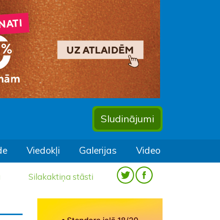
Sludinājumi
de
Viedokļi
Galerijas
Video
a
Silakaktiņa stāsti