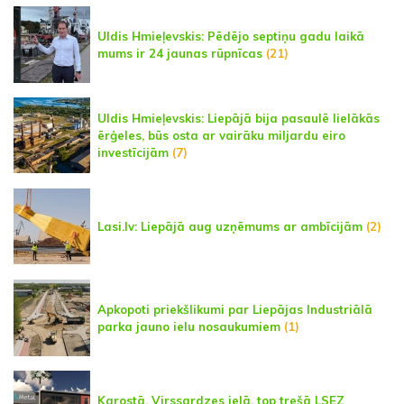
Uldis Hmieļevskis: Pēdējo septiņu gadu laikā
mums ir 24 jaunas rūpnīcas
(21)
Uldis Hmieļevskis: Liepājā bija pasaulē lielākās
ērģeles, būs osta ar vairāku miljardu eiro
investīcijām
(7)
Lasi.lv: Liepājā aug uzņēmums ar ambīcijām
(2)
Apkopoti priekšlikumi par Liepājas Industriālā
parka jauno ielu nosaukumiem
(1)
Karostā, Virssardzes ielā, top trešā LSEZ