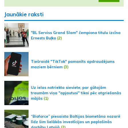
Jaunākie raksti
"BL Serviss Grand Slam" čempiona titulu izcīna
Ernests Buļko
(2)
Tiešraidē "TikTok" pamanīts apdraudējums
maziem bērniem
(3)
Uz ielas notriekta sieviete; par gūtajām
traumām viņa "apjautusi" tikai pēc atgriešanās
mājās
(1)
“Bioforce” piesaista Baltijas biometāna nozarē
līdz šim lielākās investīcijas un paplašinās
darbību Latvijā
(2)