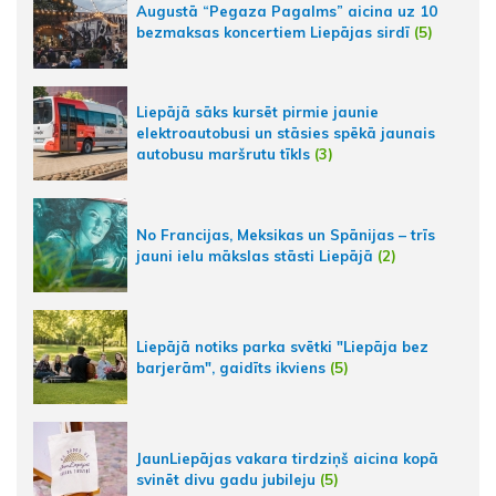
Augustā “Pegaza Pagalms” aicina uz 10
bezmaksas koncertiem Liepājas sirdī
(5)
Liepājā sāks kursēt pirmie jaunie
elektroautobusi un stāsies spēkā jaunais
autobusu maršrutu tīkls
(3)
No Francijas, Meksikas un Spānijas – trīs
jauni ielu mākslas stāsti Liepājā
(2)
Liepājā notiks parka svētki "Liepāja bez
barjerām", gaidīts ikviens
(5)
JaunLiepājas vakara tirdziņš aicina kopā
svinēt divu gadu jubileju
(5)