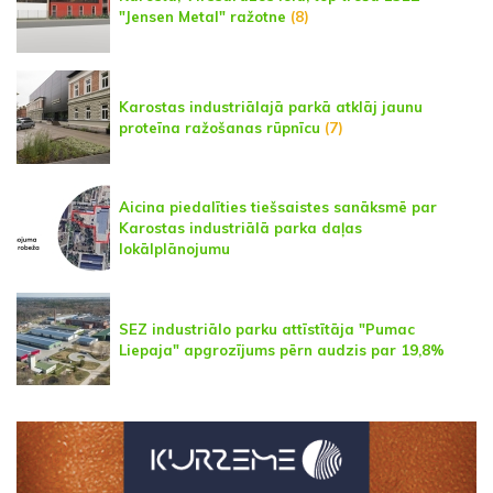
"Jensen Metal" ražotne
(8)
Karostas industriālajā parkā atklāj jaunu
proteīna ražošanas rūpnīcu
(7)
Aicina piedalīties tiešsaistes sanāksmē par
Karostas industriālā parka daļas
lokālplānojumu
SEZ industriālo parku attīstītāja "Pumac
Liepaja" apgrozījums pērn audzis par 19,8%