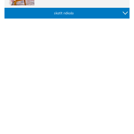
skatīt nākošo