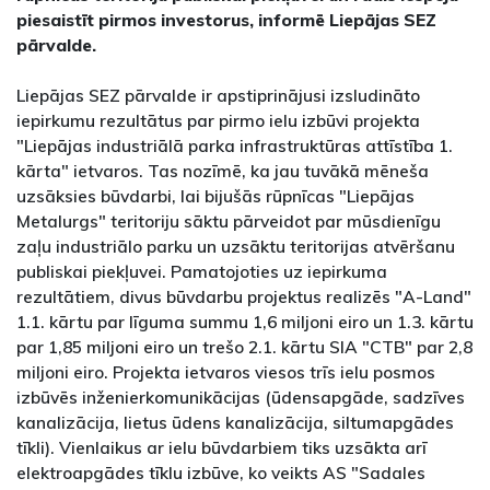
piesaistīt pirmos investorus, informē Liepājas SEZ
pārvalde.
Liepājas SEZ pārvalde ir apstiprinājusi izsludināto
iepirkumu rezultātus par pirmo ielu izbūvi projekta
"Liepājas industriālā parka infrastruktūras attīstība 1.
kārta" ietvaros. Tas nozīmē, ka jau tuvākā mēneša
uzsāksies būvdarbi, lai bijušās rūpnīcas "Liepājas
Metalurgs" teritoriju sāktu pārveidot par mūsdienīgu
zaļu industriālo parku un uzsāktu teritorijas atvēršanu
publiskai piekļuvei. Pamatojoties uz iepirkuma
rezultātiem, divus būvdarbu projektus realizēs "A-Land"
1.1. kārtu par līguma summu 1,6 miljoni eiro un 1.3. kārtu
par 1,85 miljoni eiro un trešo 2.1. kārtu SIA "CTB" par 2,8
miljoni eiro. Projekta ietvaros viesos trīs ielu posmos
izbūvēs inženierkomunikācijas (ūdensapgāde, sadzīves
kanalizācija, lietus ūdens kanalizācija, siltumapgādes
tīkli). Vienlaikus ar ielu būvdarbiem tiks uzsākta arī
elektroapgādes tīklu izbūve, ko veikts AS "Sadales