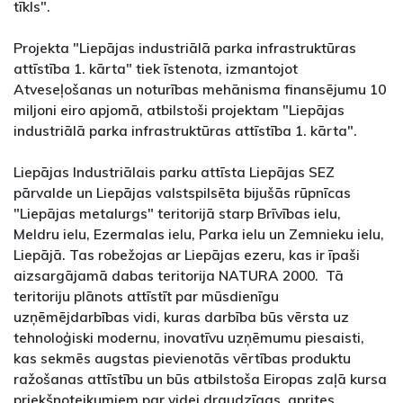
tīkls".
Projekta "Liepājas industriālā parka infrastruktūras
attīstība 1. kārta" tiek īstenota, izmantojot
Atveseļošanas un noturības mehānisma finansējumu 10
miljoni eiro apjomā, atbilstoši projektam "Liepājas
industriālā parka infrastruktūras attīstība 1. kārta".
Liepājas Industriālais parku attīsta Liepājas SEZ
pārvalde un Liepājas valstspilsēta bijušās rūpnīcas
"Liepājas metalurgs" teritorijā starp Brīvības ielu,
Meldru ielu, Ezermalas ielu, Parka ielu un Zemnieku ielu,
Liepājā. Tas robežojas ar Liepājas ezeru, kas ir īpaši
aizsargājamā dabas teritorija NATURA 2000. Tā
teritoriju plānots attīstīt par mūsdienīgu
uzņēmējdarbības vidi, kuras darbība būs vērsta uz
tehnoloģiski modernu, inovatīvu uzņēmumu piesaisti,
kas sekmēs augstas pievienotās vērtības produktu
ražošanas attīstību un būs atbilstoša Eiropas zaļā kursa
priekšnoteikumiem par videi draudzīgas, aprites