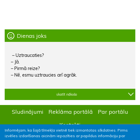
Dienas joks
– Uztraucaties?
– Jā.
– Pirmā reize?
– Nē, esmu uztraucies arī agrāk.
skatīt nākošo
Sludinājumi
Reklāma portālā
Par portālu
Kontakti
Informējam, ka šajā tīmekļa vietnē tiek izmantotas sīkdatnes. Pirms
izvēles izdarīšanas aicinām iepazīties ar papildus informāciju par