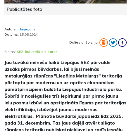
Publicitātes foto
Autors:
irliepaja.lv
Datums:
15.08.2024
Dalies ar šo ziņu:
Birkas:
SEZ
,
industriālais parks
Jau tuvākā mēneša laikā Liepājas SEZ pārvalde
uzsāks pirmos būvdarbus, lai bijusī melnās
metalurģijas rūpnīcas "Liepājas Metalurgs" teritorija
pārtaptu par modernu un uz aprites ekonomikas
pamatprincipiem balstītu Liepājas Industriālo parku.
Šobrīd ir noslēgušies trīs iepirkumi par pirmo jaunu
ielu posmu izbūvi un apstiprināts līgums par teritorijas
elektrifikāciju, izbūvējot jaunus modernus
elektrotīklus. Plānotie būvdarbi jāpabeidz līdz 2025.
gada 31. decembrim. Tas ļaus daļēji atvērt slēgto
rūpnīcas teritoriju publiskai piekļuvei un radīs iespēju