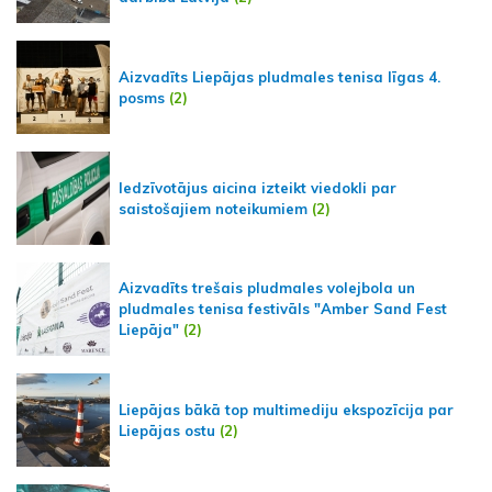
Aizvadīts Liepājas pludmales tenisa līgas 4.
posms
(2)
Iedzīvotājus aicina izteikt viedokli par
saistošajiem noteikumiem
(2)
Aizvadīts trešais pludmales volejbola un
pludmales tenisa festivāls "Amber Sand Fest
Liepāja"
(2)
Liepājas bākā top multimediju ekspozīcija par
Liepājas ostu
(2)