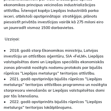
ekonomikas principus veicinošas industrializācijas
attīstību. Īstenojot kopējo Liepājas Industriālā parka
ieceri, atbilstoši apstiprinātajai stratēģijai, plānots
piesaistīt privātās investīcijas vairāk kā 275 miloni eiro
un jaunradīt vismaz 1500 darbavietas.
Uzziņai:
• 2018. gadā starp Ekonomikas ministriju, Latvijas
investīciju un attīstības aģentūru, SIA «FeLM», Liepājas
valstspilsētas domi un Liepājas speciālās ekonomiskās
zonas pārvaldi noslēgts nodomu protokols par bijušās
rūpnīcas "Liepājas metalurgs" teritorijas attīstību.
• 2021. gadā apstiprināja bijušās rūpnīcas "Liepājas
metalurgs" teritorijas attīstības programma un noslēgta
starpresoru vienošanās ar Liepājas valstspilsētas domi
par tās īstenošanu.
• 2022. gadā apstiprināts bijušās rūpnīcas "Liepājas
metalurgs" teritorijas lokālplānojums.