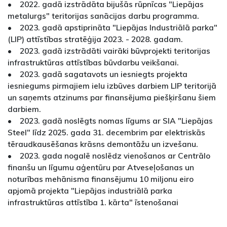
• 2022. gadā izstrādāta bijušās rūpnīcas "Liepājas
metalurgs" teritorijas sanācijas darbu programma.
• 2023. gadā apstiprināta "Liepājas Industriālā parka"
(LIP) attīstības stratēģija 2023. - 2028. gadam.
• 2023. gadā izstrādāti vairāki būvprojekti teritorijas
infrastruktūras attīstības būvdarbu veikšanai.
• 2023. gadā sagatavots un iesniegts projekta
iesniegums pirmajiem ielu izbūves darbiem LIP teritorijā
un saņemts atzinums par finansējuma piešķiršanu šiem
darbiem.
• 2023. gadā noslēgts nomas līgums ar SIA "Liepājas
Steel" līdz 2025. gada 31. decembrim par elektriskās
tēraudkausēšanas krāsns demontāžu un izvešanu.
• 2023. gada nogalē noslēdz vienošanos ar Centrālo
finanšu un līgumu aģentūru par Atveseļošanas un
noturības mehānisma finansējumu 10 miljonu eiro
apjomā projekta "Liepājas industriālā parka
infrastruktūras attīstība 1. kārta" īstenošanai