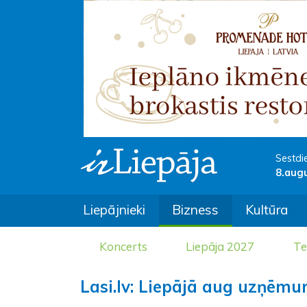
Sestdi
8.aug
Liepājnieki
Bizness
Kultūra
Koncerts
Liepāja 2027
Te
Lasi.lv: Liepājā aug uzņēm