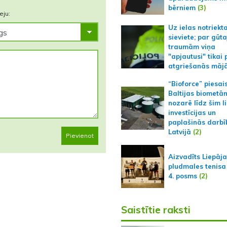
bērniem
(3)
eju:
Uz ielas notriekt
sieviete; par gūt
traumām viņa
"apjautusi" tikai 
atgriešanās māj
“Bioforce” piesai
Baltijas biometā
nozarē līdz šim l
investīcijas un
paplašinās darbī
Latvijā
(2)
Pievienot
Aizvadīts Liepāj
pludmales tenisa
4. posms
(2)
Saistītie raksti