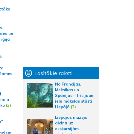
otāko
s
ides un
erģija
ē
ta
Lasītākie raksti
 Games
No Francijas,
Meksikas un
d
Spānijas – trīs jauni
itulu
ielu mākslas stāsti
ļko
(3)
Liepājā
(2)
Liepājas muzejs
k"
aicina uz
ekskursijām
aziem