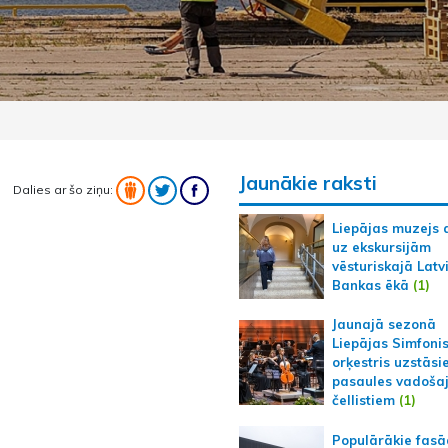
Jaunākie raksti
Dalies ar šo ziņu:
Liepājas muzejs 
uz ekskursijām
vēsturiskajā Latv
Bankas ēkā
(1)
Jaunajā sezonā
Liepājas Simfoni
orķestris uzstāsi
pasaules vadoša
čellistiem
(1)
Populārākie fas