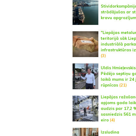
Stividorkompānij
strādājušas ar st
kravu apgrozīju
"Liepājas metalu
teritorijā sāk Lie
industriālā parka
infrastruktūras i
(3)
Uldis Hmieļevskis
Pēdējo septiņu g
laikā mums ir 24
rūpnīcas
(21)
Liepājas ražošan
apjoms gada lai
audzis par 17,2 
sasniedzis 561 m
eiro
(4)
Izsludina