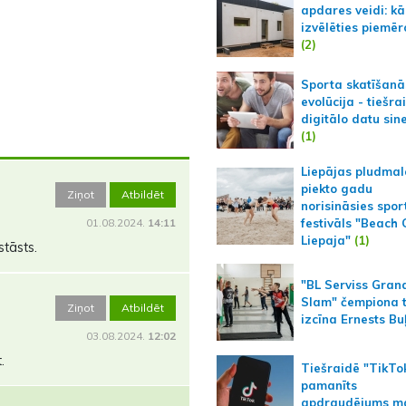
apdares veidi: kā
izvēlēties piemēr
(2)
Sporta skatīšanā
evolūcija - tiešra
digitālo datu sin
(1)
Liepājas pludmal
piekto gadu
Ziņot
Atbildēt
norisināsies spor
01.08.2024.
14:11
festivāls "Beach
Liepaja"
(1)
stāsts.
"BL Serviss Gran
Slam" čempiona t
Ziņot
Atbildēt
izcīna Ernests Bu
03.08.2024.
12:02
.
Tiešraidē "TikTo
pamanīts
apdraudējums m