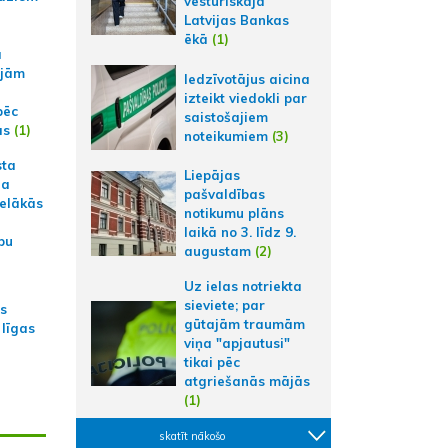
vēsturiskajā
Latvijas Bankas
ēkā
(1)
a
ajām
Iedzīvotājus aicina
izteikt viedokli par
pēc
saistošajiem
ās
(1)
noteikumiem
(3)
sta
Liepājas
na
pašvaldības
ielākās
notikumu plāns
laikā no 3. līdz 9.
bu
augustam
(2)
Uz ielas notriekta
sieviete; par
as
gūtajām traumām
 līgas
viņa "apjautusi"
tikai pēc
atgriešanās mājās
(1)
skatīt nākošo