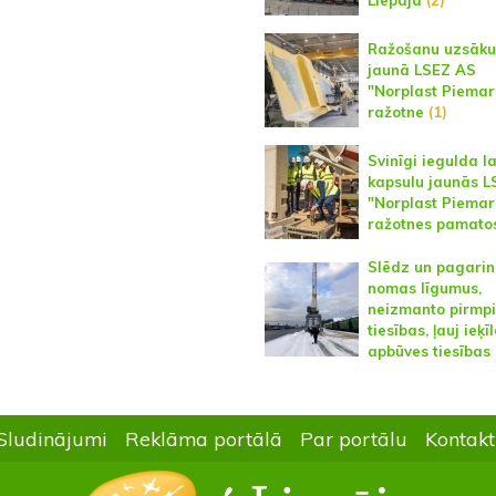
Ražošanu uzsāku
jaunā LSEZ AS
"Norplast Piemar
ražotne
(1)
Svinīgi iegulda l
kapsulu jaunās 
"Norplast Piemar
ražotnes pamato
Slēdz un pagari
nomas līgumus,
neizmanto pirmp
tiesības, ļauj ieķī
apbūves tiesības
Sludinājumi
Reklāma portālā
Par portālu
Kontakt