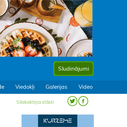
Sludinājumi
de
Viedokļi
Galerijas
Video
a
Silakaktiņa stāsti