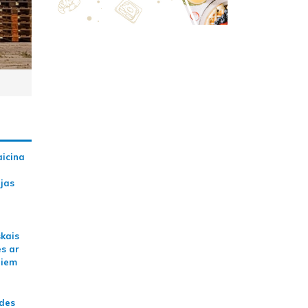
aicina
ijas
skais
es ar
jiem
ādes