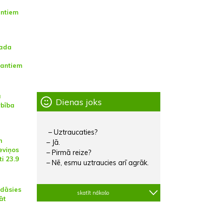
antiem
gada
rantiem
a
Dienas joks
rbība
– Uztraucaties?
n
– Jā.
eviņos
– Pirmā reize?
i 23.9
– Nē, esmu uztraucies arī agrāk.
ādāsies
skatīt nākošo
āt