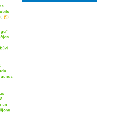
as
abilu
mu
(5)
rga"
pājas
zbūvi
:
adu
 jaunas
as
kā
% un
iljonu