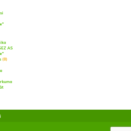
si
e"
aika
LSEZ AS
e"
s
(8)
na
irkuma
lāt
i