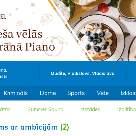
ena,
Mudīte, Vladislavs, Vladislava
usts
Krimināls
Dome
Sports
Vide
Izklai
ātris
Summer Sound
Izstādes
Izglītīb
ums ar ambīcijām
(2)