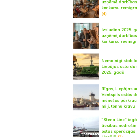
uzņēmējdarbības
konkursu remigr
(4)
Izsludina 2025. 
uzņēmējdarbības
konkursu reemig
Nemainīgi stabil
Liepājas osta da
2025. gadā
Rīgas, Liepājas u
Ventspils ostās d
mēnešos pārkraut
milj. tonnu kravu
"Stena Line" ieg
tiesības nodrošin
ostas operācijas
Liepājā
(2)