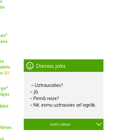
u
as
nes"
dens
as
Dienas joks
abilu
mu
(5)
– Uztraucaties?
rga"
– Jā.
pājas
– Pirmā reize?
– Nē, esmu uztraucies arī agrāk.
zbūvi
skatīt nākošo
ktūras
kā