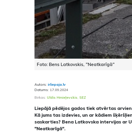
Foto: Bens Latkovskis, "Neatkarīgā"
Autors:
irliepaja.lv
Datums:
17.09.2024
Birkas:
Uldis Hmieļevskis
,
SEZ
Liepājā pēdējos gados tiek atvērtas arvien
Kā jums tas izdevies, un ar kādiem šķēršļi
saskarties? Bena Latkovska intervijas ar U
"Neatkarīgā".