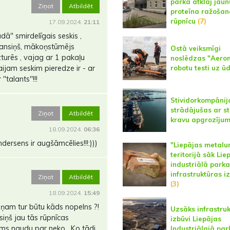
parkā atklāj jaun
Ziņot
Atbildēt
proteīna ražošan
rūpnīcu
(7)
17.09.2024.
21:11
ā" smirdelīgais seskis ,
s ansiņš, mākoņstūmējs
Ostā veiksmīgi
uzturēs , vajag ar 1 pakaļu
noslēdzas "Aero
aijam seskim pieredze ir - ar
robotu testi uz ū
"talants"!!!
Stividorkompānij
strādājušas ar st
Ziņot
Atbildēt
kravu apgrozīju
18.09.2024.
06:36
ndersens ir augšāmcēlies!!!:)))
"Liepājas metalu
teritorijā sāk Lie
industriālā parka
infrastruktūras i
Ziņot
Atbildēt
(3)
18.09.2024.
15:49
viņam tur būtu kāds nopelns ?!
Uzsāks infrastru
siņš jau tās rūpnīcas
izbūvi Liepājas
ems naudu par neko . Ko tādi
Industriālajā par