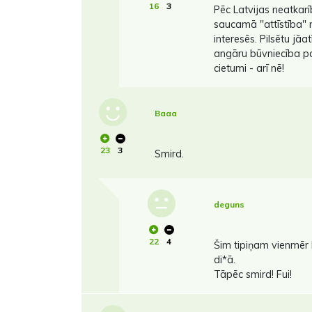
16
3
Pēc Latvijas neatkar
saucamā "attīstība" n
interesēs. Pilsētu jā
angāru būvniecība par 
cietumi - arī nē!
Baaa
23
3
Smird.
deguns
22
4
Šim tipiņam vienmēr 
di*ā.
Tāpēc smird! Fui!