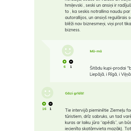
hmiļevski , seski un ansiņi ir radīju
to , ka seskis notrallina naudu p
autorallijos, un ansiņš regulārais s
blēži nav biznesmeņi, viņi prot tika
bizness.
Mū-mū
6
1
Šitādu kupi-prodai ''b
Liepājā, i Rīgā, i Viļņā 
Gāzi grīdā!
16
1
Tie intervijā pieminētie Ziemeļu for
tūristiem, drīz sabruks, un tad var
kuras ar laiku jūra ‘’apēdīs’’, un bū
iecienīta skatāmvieta mazāk). Toti