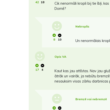
42
18
Cik nenormāli kropli bij tie ībļi, ka
Domē?
Nekroplis
8
10
Un nenormālais kropli
Opis VA
17
4
Kaut kas jau attīstas. Nav jau gluži
ātrāk un vairāk, ja nebūtu bremzēt
nesauksim visas zārku darbnicas 
Bremzē vai nebremzē