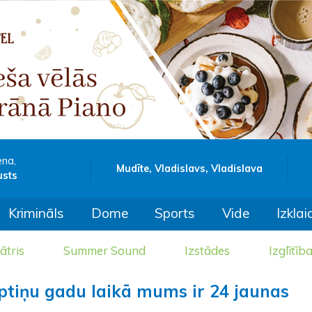
ena,
Mudīte, Vladislavs, Vladislava
usts
Krimināls
Dome
Sports
Vide
Izklai
ātris
Summer Sound
Izstādes
Izglītīb
eptiņu gadu laikā mums ir 24 jaunas