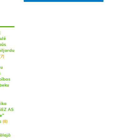
:
ulē
būs
iljardu
7)
nu
a
bības
beku
aika
LSEZ AS
e"
s
(8)
ālajā