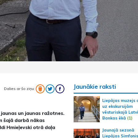
Jaunākie raksti
Dalies ar šo ziņu:
Liepājas muzejs 
uz ekskursijām
vēsturiskajā Latv
 jaunas un jaunas ražotnes.
Bankas ēkā
(1)
em šajā darbā nākas
ldi Hmieļevski otrā daļa
Jaunajā sezonā
Liepājas Simfoni