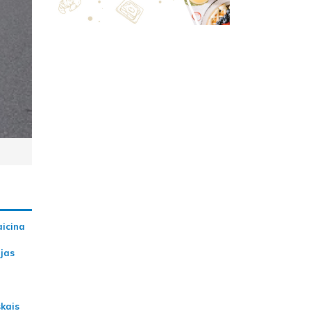
aicina
ijas
skais