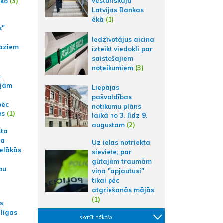
vēsturiskajā
ļko
(3)
Latvijas Bankas
ēkā
(1)
k"
Iedzīvotājus aicina
aziem
izteikt viedokli par
saistošajiem
noteikumiem
(3)
a
ajām
Liepājas
pašvaldības
pēc
notikumu plāns
ās
(1)
laikā no 3. līdz 9.
augustam
(2)
sta
na
Uz ielas notriekta
ielākās
sieviete; par
gūtajām traumām
bu
viņa "apjautusi"
tikai pēc
atgriešanās mājās
(1)
as
 līgas
skatīt nākošo