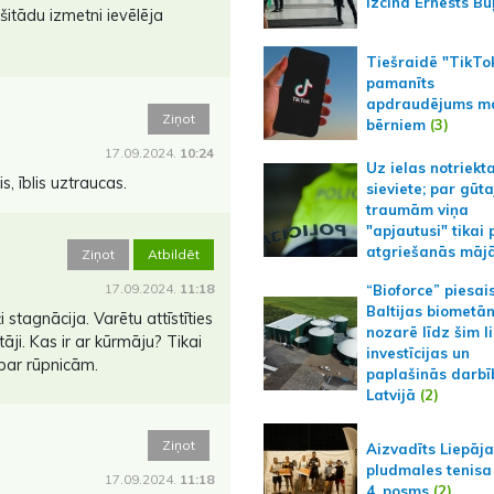
izcīna Ernests Bu
s šitādu izmetni ievēlēja
Tiešraidē "TikTo
pamanīts
apdraudējums m
Ziņot
bērniem
(3)
17.09.2024.
10:24
Uz ielas notriekt
s, īblis uztraucas.
sieviete; par gūt
traumām viņa
"apjautusi" tikai 
atgriešanās māj
Ziņot
Atbildēt
17.09.2024.
11:18
“Bioforce” piesai
Baltijas biometā
 stagnācija. Varētu attīstīties
nozarē līdz šim l
āji. Kas ir ar kūrmāju? Tikai
investīcijas un
par rūpnicām.
paplašinās darbī
Latvijā
(2)
Ziņot
Aizvadīts Liepāj
pludmales tenisa
17.09.2024.
11:18
4. posms
(2)