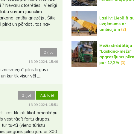
ši ? Nevaru atcerēties . Vienīgi
ar labu savam jaunulim
arkano lentīšu griezējs . Šitie
Lasi.lv: Liepājā a
uzņēmums ar
i pirkt un pārdot , tas nav
ambīcijām
(2)
Mežizstrādātāja
"Laskana-mežs"
Ziņot
apgrozījums pērn 
18.09.2024.
15:49
par 17,2%
(1)
iznesmeņu'' pilns tirgus i
un kur tik visur vēl ....
Ziņot
Atbildēt
18.09.2024.
15:51
ti, kas tik ļoti tīkot amerikāņu
ēs vest rādīt fortu drupas,
s tur tu-tū (viena tūristu
es piegānīs pilnu jūru ar 300