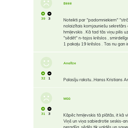
Bēēē
39
3
Noteikti par "padomniekiem" "strād
nolaizītais komjauniešu sekretār
hmiļevskis . Kā tad tās viņu pilis 
"sēdēt" n-tajos krēslos , smirdelīg
1 pakaļu 19 krēslos . Tas nu gan ir 
Analīze
32
1
Palasīju rakstu...Hanss Kristians A
Mūū
31
3
Kāpēc hmiļevskis tā plātās, it kā 
Viņš un viņa sabiedrotie seskis-an
neradīja, sēdēs tik valdēs un saņ