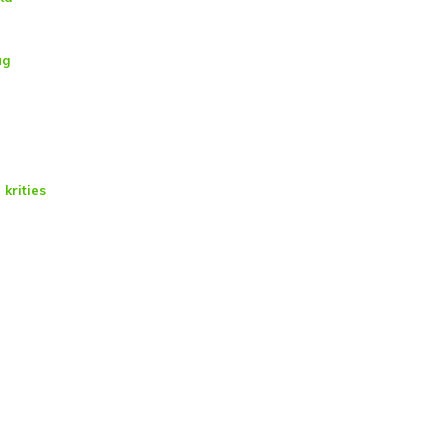
ug
krities