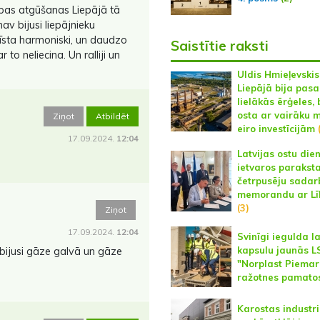
ības atgūšanas Liepājā tā
av bijusi liepājnieku
atīsta harmoniski, un daudzo
Saistītie raksti
to neliecina. Un ralliji un
Uldis Hmieļevskis
Liepājā bija pasa
lielākās ērģeles, 
osta ar vairāku m
Ziņot
Atbildēt
eiro investīcijām
(
17.09.2024.
12:04
Latvijas ostu die
ietvaros parakst
četrpusēju sadar
memorandu ar Lī
(3)
Ziņot
17.09.2024.
12:04
Svinīgi iegulda l
kapsulu jaunās 
bijusi gāze galvā un gāze
"Norplast Piemar
ražotnes pamato
Karostas industri