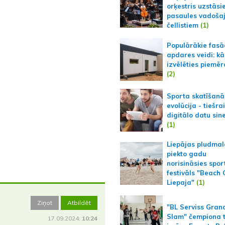
orķestris uzstāsi
pasaules vadoša
čellistiem
(1)
Populārākie fas
apdares veidi: kā
izvēlēties piemēr
(2)
Sporta skatīšanā
evolūcija - tiešra
digitālo datu sin
(1)
Liepājas pludmal
piekto gadu
norisināsies spor
festivāls "Beach
Liepaja"
(1)
Ziņot
Atbildēt
"BL Serviss Gran
Slam" čempiona t
17.09.2024.
10:24