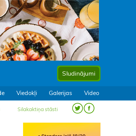
Sludinājumi
de
Viedokļi
Galerijas
Video
a
Silakaktiņa stāsti