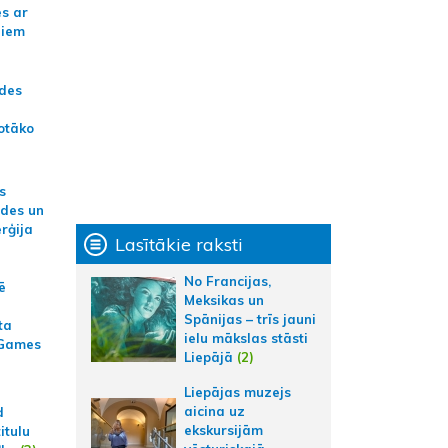
es ar
jiem
ādes
otāko
s
ides un
erģija
Lasītākie raksti
No Francijas,
ē
Meksikas un
Spānijas – trīs jauni
ta
ielu mākslas stāsti
 Games
Liepājā
(2)
Liepājas muzejs
aicina uz
d
ekskursijām
itulu