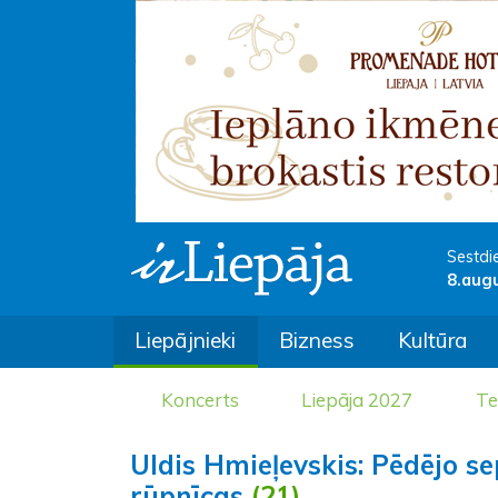
Sestdi
8.aug
Liepājnieki
Bizness
Kultūra
Koncerts
Liepāja 2027
Te
Uldis Hmieļevskis: Pēdējo s
rūpnīcas
(21)