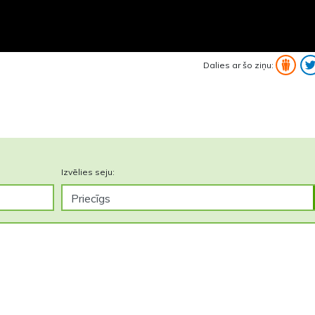
Dalies ar šo ziņu:
Izvēlies seju: