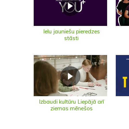
Ielu jauniešu pieredzes
stāsti
Izbaudi kultūru Liepājā arī
ziemas mēnešos