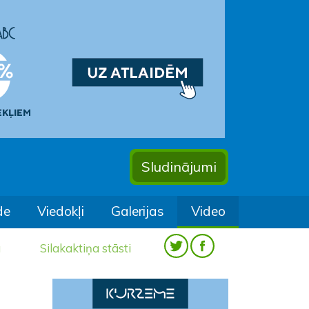
Sludinājumi
de
Viedokļi
Galerijas
Video
a
Silakaktiņa stāsti