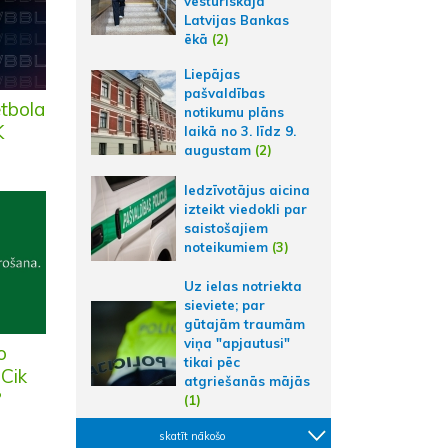
vēsturiskajā
Latvijas Bankas
ēkā
(2)
Liepājas
pašvaldības
etbola
notikumu plāns
K
laikā no 3. līdz 9.
augustam
(2)
Iedzīvotājus aicina
izteikt viedokli par
saistošajiem
noteikumiem
(3)
Uz ielas notriekta
sieviete; par
gūtajām traumām
viņa "apjautusi"
o
tikai pēc
 Cik
atgriešanās mājās
?
(1)
skatīt nākošo