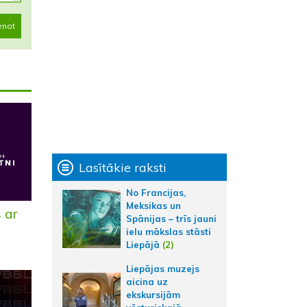
enot
Lasītākie raksti
No Francijas,
Meksikas un
 ar
Spānijas – trīs jauni
ielu mākslas stāsti
Liepājā
(2)
Liepājas muzejs
aicina uz
ekskursijām