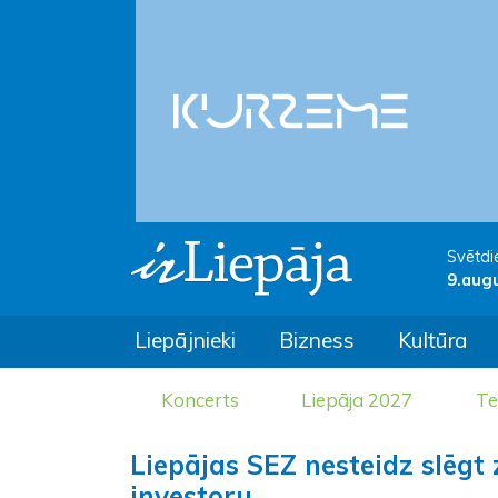
Svētdi
9.aug
Liepājnieki
Bizness
Kultūra
Koncerts
Liepāja 2027
Te
Liepājas SEZ nesteidz slēg
investoru