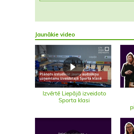
Jaunākie video
Izvērtē Liepājā izveidoto
Sporta klasi
p