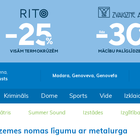
ena,
Madara, Genoveva, Genovefa
usts
Krimināls
Dome
Sports
Vide
Izklai
ātris
Summer Sound
Izstādes
Izglītīb
t zemes nomas līgumu ar metalurga