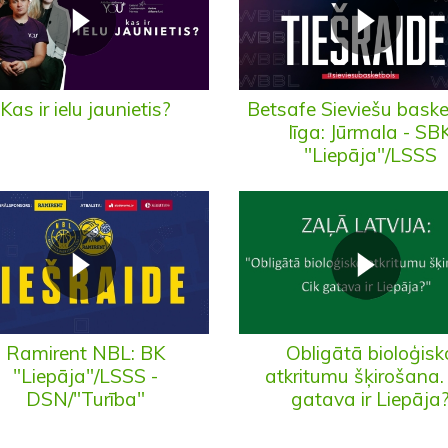
Kas ir ielu jaunietis?
Betsafe Sieviešu bask
līga: Jūrmala - SB
"Liepāja"/LSSS
Ramirent NBL: BK
Obligātā bioloģisk
"Liepāja"/LSSS -
atkritumu šķirošana.
DSN/"Turība"
gatava ir Liepāja