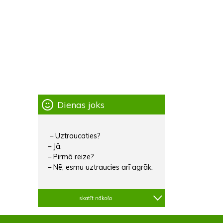
Dienas joks
– Uztraucaties?
– Jā.
– Pirmā reize?
– Nē, esmu uztraucies arī agrāk.
skatīt nākošo