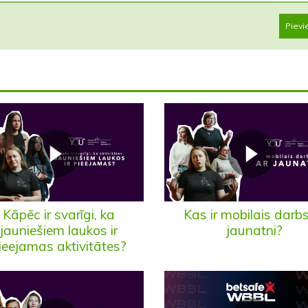
Pievi
Kāpēc ir svarīgi, ka
Kas ir mobilais darbs
jauniešiem laukos ir
jaunatni?
ieejamas aktivitātes?