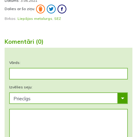
Datums:
3.06.2021
Dalies ar šo ziņu:
Birkas:
Liepājas metalurgs
,
SEZ
Komentāri (0)
Vārds:
Izvēlies seju: