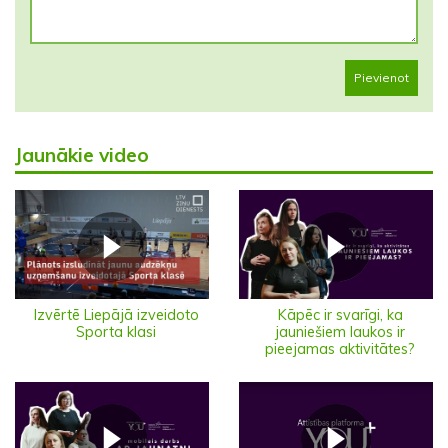
Pievienot
Jaunākie video
Izvērtē Liepājā izveidoto
Kāpēc ir svarīgi, ka
Sporta klasi
jauniešiem laukos ir
pieejamas aktivitātes?