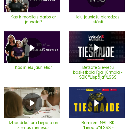
Ielu jauniešu pieredzes
Kas ir mobilais darbs ar
stāsti
jaunatni?
Kas ir ielu jaunietis?
Betsafe Sieviešu
basketbola līga: Jūrmala -
SBK "Liepāja"/LSSS
Izbaudi kultūru Liepājā arī
Ramirent NBL: BK
ziemas mēnešos
"Liepāja"/LSSS -