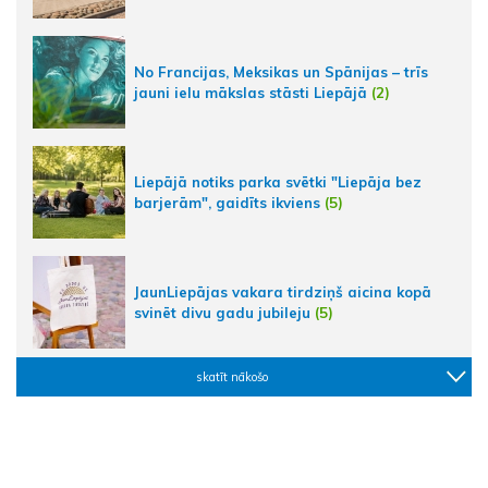
No Francijas, Meksikas un Spānijas – trīs
jauni ielu mākslas stāsti Liepājā
(2)
Liepājā notiks parka svētki "Liepāja bez
barjerām", gaidīts ikviens
(5)
JaunLiepājas vakara tirdziņš aicina kopā
svinēt divu gadu jubileju
(5)
skatīt nākošo