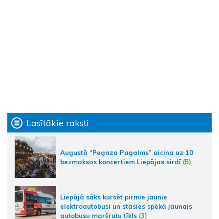
Lasītākie raksti
Augustā “Pegaza Pagalms” aicina uz 10
bezmaksas koncertiem Liepājas sirdī
(5)
Liepājā sāks kursēt pirmie jaunie
elektroautobusi un stāsies spēkā jaunais
autobusu maršrutu tīkls
(3)