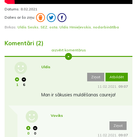
Datums:
8.02.2021
Dalies ar šo ziņu:
Birkas:
Uldis Sesks
,
SEZ
,
osta
,
Uldis Hmieļevskis
,
nodarbinātība
Komentāri (2)
aizvērt komentārus
Uldis
Ziņot
Atbildēt
1
6
11.02.2021.
09:07
Man ir sākusies muldēšanas caureja!
Voviks
Ziņot
0
0
11.02.2021.
09:07