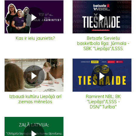
Kas ir ielu jaunietis?
Betsafe Sieviešu
basketbola līga: Jūrmala -
SBK "Liepāja"/LSSS
Izbaudi kultūru Liepājā arī
Ramirent NBL: BK
ziemas mēnešos
"Liepāja"/LSSS -
DSN/"Turība"