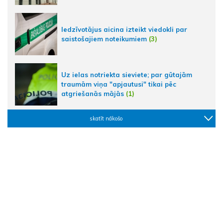
Iedzīvotājus aicina izteikt viedokli par
saistošajiem noteikumiem
(3)
Uz ielas notriekta sieviete; par gūtajām
traumām viņa "apjautusi" tikai pēc
atgriešanās mājās
(1)
skatīt nākošo