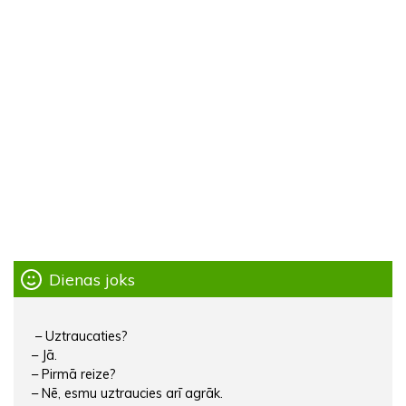
Dienas joks
– Uztraucaties?
– Jā.
– Pirmā reize?
– Nē, esmu uztraucies arī agrāk.