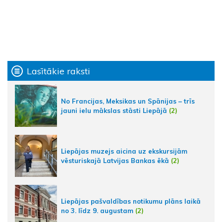
Lasītākie raksti
No Francijas, Meksikas un Spānijas – trīs
jauni ielu mākslas stāsti Liepājā
(2)
Liepājas muzejs aicina uz ekskursijām
vēsturiskajā Latvijas Bankas ēkā
(2)
Liepājas pašvaldības notikumu plāns laikā
no 3. līdz 9. augustam
(2)