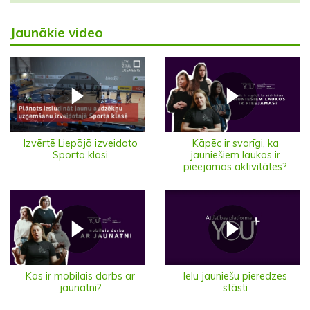
Jaunākie video
Izvērtē Liepājā izveidoto
Kāpēc ir svarīgi, ka
Sporta klasi
jauniešiem laukos ir
pieejamas aktivitātes?
Ielu jauniešu pieredzes
Kas ir mobilais darbs ar
stāsti
jaunatni?