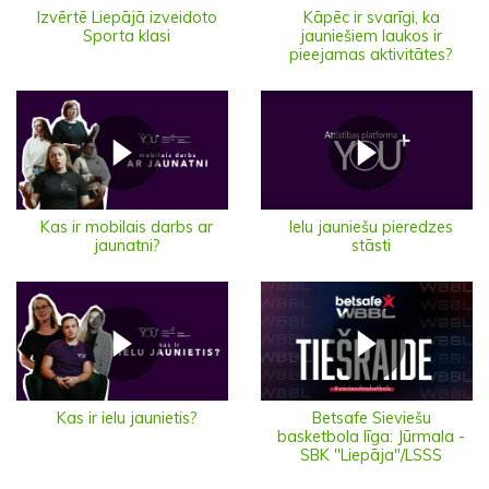
Izvērtē Liepājā izveidoto
Kāpēc ir svarīgi, ka
Sporta klasi
jauniešiem laukos ir
pieejamas aktivitātes?
Ielu jauniešu pieredzes
Kas ir mobilais darbs ar
stāsti
jaunatni?
Kas ir ielu jaunietis?
Betsafe Sieviešu
basketbola līga: Jūrmala -
SBK "Liepāja"/LSSS