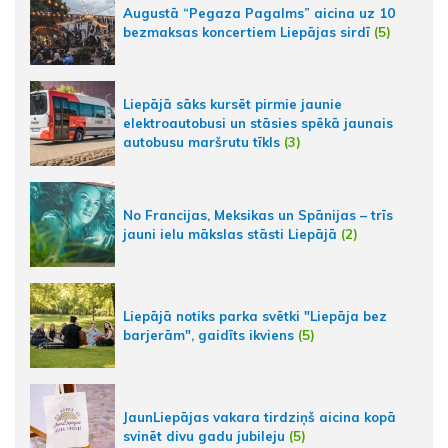
Augustā “Pegaza Pagalms” aicina uz 10
bezmaksas koncertiem Liepājas sirdī
(5)
Liepājā sāks kursēt pirmie jaunie
elektroautobusi un stāsies spēkā jaunais
autobusu maršrutu tīkls
(3)
No Francijas, Meksikas un Spānijas – trīs
jauni ielu mākslas stāsti Liepājā
(2)
Liepājā notiks parka svētki "Liepāja bez
barjerām", gaidīts ikviens
(5)
JaunLiepājas vakara tirdziņš aicina kopā
svinēt divu gadu jubileju
(5)