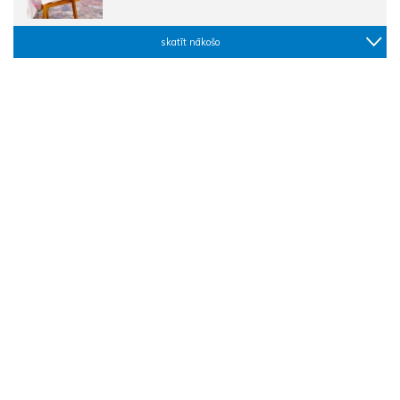
skatīt nākošo