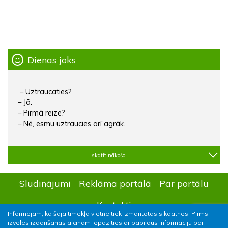
Dienas joks
– Uztraucaties?
– Jā.
– Pirmā reize?
– Nē, esmu uztraucies arī agrāk.
skatīt nākošo
Sludinājumi
Reklāma portālā
Par portālu
Kontakti
Informējam, ka šajā tīmekļa vietnē tiek izmantotas sīkdatnes. Pirms
izvēles izdarīšanas aicinām iepazīties ar papildus informāciju par