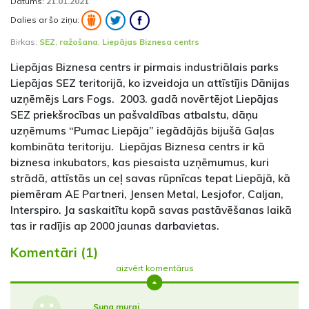
Datums:
21.01.2021
Dalies ar šo ziņu:
Birkas:
SEZ
,
ražošana
,
Liepājas Biznesa centrs
Liepājas Biznesa centrs ir pirmais industriālais parks
Liepājas SEZ teritorijā, ko izveidoja un attīstījis Dānijas
uzņēmējs Lars Fogs. 2003. gadā novērtējot Liepājas
SEZ priekšrocības un pašvaldības atbalstu, dāņu
uzņēmums “Pumac Liepāja” iegādājās bijušā Gaļas
kombināta teritoriju. Liepājas Biznesa centrs ir kā
biznesa inkubators, kas piesaista uzņēmumus, kuri
strādā, attīstās un ceļ savas rūpnīcas tepat Liepājā, kā
piemēram AE Partneri, Jensen Metal, Lesjofor, Caljan,
Interspiro. Ja saskaitītu kopā savas pastāvēšanas laikā
tas ir radījis ap 2000 jaunas darbavietas.
Komentāri (1)
aizvērt komentārus
Suņa murgi