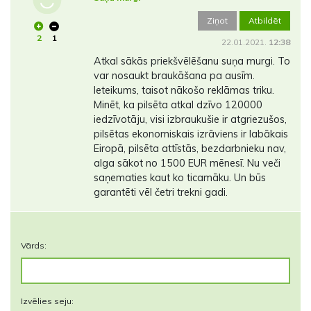
Ziņot
Atbildēt
2
1
22.01.2021.
12:38
Atkal sākās priekšvēlēšanu suņa murgi. To
var nosaukt braukāšana pa ausīm.
Ieteikums, taisot nākošo reklāmas triku.
Minēt, ka pilsēta atkal dzīvo 120000
iedzīvotāju, visi izbraukušie ir atgriezušos,
pilsētas ekonomiskais izrāviens ir labākais
Eiropā, pilsēta attīstās, bezdarbnieku nav,
alga sākot no 1500 EUR mēnesī. Nu veči
saņematies kaut ko ticamāku. Un būs
garantēti vēl četri trekni gadi.
Vārds:
Izvēlies seju: