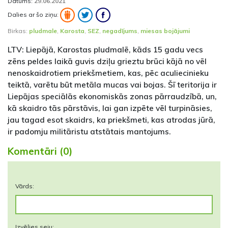
Datums:
29.06.2021
Dalies ar šo ziņu:
Birkas:
pludmale
,
Karosta
,
SEZ
,
negadījums
,
miesas bojājumi
LTV: Liepājā, Karostas pludmalē, kāds 15 gadu vecs
zēns peldes laikā guvis dziļu grieztu brūci kājā no vēl
nenoskaidrotiem priekšmetiem, kas, pēc aculiecinieku
teiktā, varētu būt metāla mucas vai bojas. Šī teritorija ir
Liepājas speciālās ekonomiskās zonas pārraudzībā, un,
kā skaidro tās pārstāvis, lai gan izpēte vēl turpināsies,
jau tagad esot skaidrs, ka priekšmeti, kas atrodas jūrā,
ir padomju militāristu atstātais mantojums.
Komentāri (0)
Vārds:
Izvēlies seju: