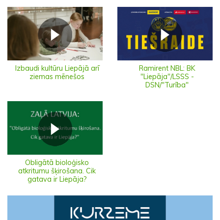
Izbaudi kultūru Liepājā arī
Ramirent NBL: BK
ziemas mēnešos
"Liepāja"/LSSS -
DSN/"Turība"
Obligātā bioloģisko
atkritumu šķirošana. Cik
gatava ir Liepāja?