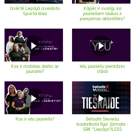
Izvērtē Liepājā izveidoto
Kāpēc ir svarīgi, ka
Sporta klasi
jauniešiem laukos ir
pieejamas aktivitātes?
Ielu jauniešu pieredzes
Kas ir mobilais darbs ar
stāsti
jaunatni?
Kas ir ielu jaunietis?
Betsafe Sieviešu
basketbola līga: Jūrmala -
SBK "Liepāja"/LSSS