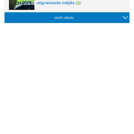
atgriešanās mājās
(1)
skatīt nākošo