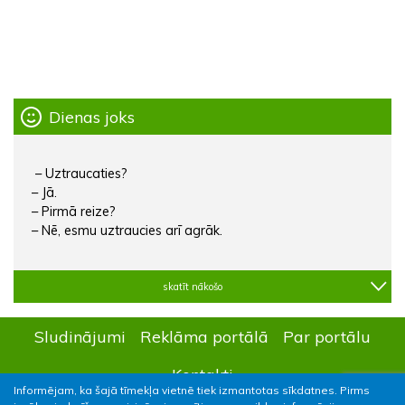
Dienas joks
– Uztraucaties?
– Jā.
– Pirmā reize?
– Nē, esmu uztraucies arī agrāk.
skatīt nākošo
Sludinājumi
Reklāma portālā
Par portālu
Kontakti
Informējam, ka šajā tīmekļa vietnē tiek izmantotas sīkdatnes. Pirms