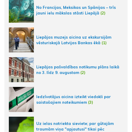
No Francijas, Meksikas un Spānijas – trīs
jauni ielu mākslas stāsti Liepājā
(2)
Liepājas muzejs aicina uz ekskursijām
vēsturiskajā Latvijas Bankas ēkā
(1)
Liepājas pašvaldības notikumu plāns laikā
no 3. līdz 9. augustam
(2)
Iedzīvotājus aicina izteikt viedokli par
saistošajiem noteikumiem
(3)
Uz ielas notriekta sieviete; par gūtajām
traumām viņa "apjautusi" tikai pēc