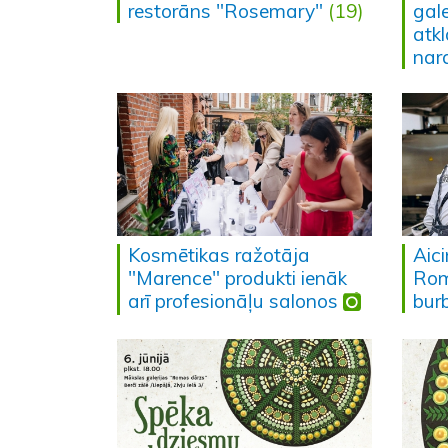
restorāns "Rosemary"
(19)
gal
atkl
nar
Kosmētikas ražotāja
Aic
"Marence" produkti ienāk
Rom
arī profesionāļu salonos
bur