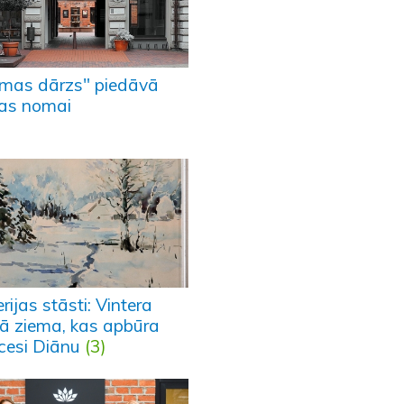
mas dārzs" piedāvā
pas nomai
rijas stāsti: Vintera
tā ziema, kas apbūra
ncesi Diānu
(3)