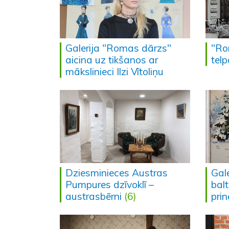
Galerija "Romas dārzs"
"Ro
aicina uz tikšanos ar
tel
mākslinieci Ilzi Vītoliņu
Dziesminieces Austras
Gale
Pumpures dzīvoklī –
bal
austrasbērni
(6)
pri