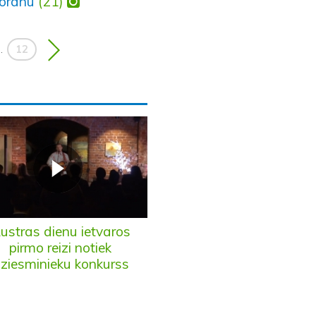
torānu
(21)
12
..
ustras dienu ietvaros
pirmo reizi notiek
ziesminieku konkurss