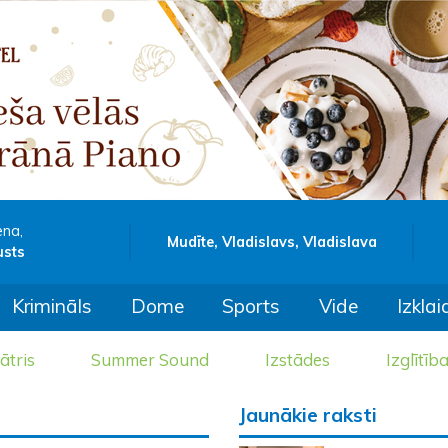
ena,
Mudīte, Vladislavs, Vladislava
usts
Krimināls
Dome
Sports
Vide
Izklai
ātris
Summer Sound
Izstādes
Izglītīb
Jaunākie raksti