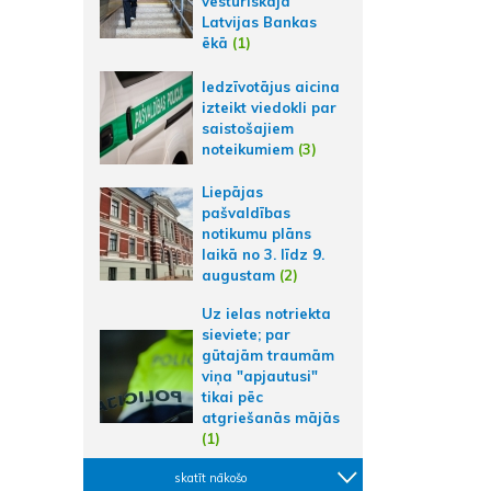
vēsturiskajā
Latvijas Bankas
ēkā
(1)
Iedzīvotājus aicina
izteikt viedokli par
saistošajiem
noteikumiem
(3)
Liepājas
pašvaldības
notikumu plāns
laikā no 3. līdz 9.
augustam
(2)
Uz ielas notriekta
sieviete; par
gūtajām traumām
viņa "apjautusi"
tikai pēc
atgriešanās mājās
(1)
skatīt nākošo