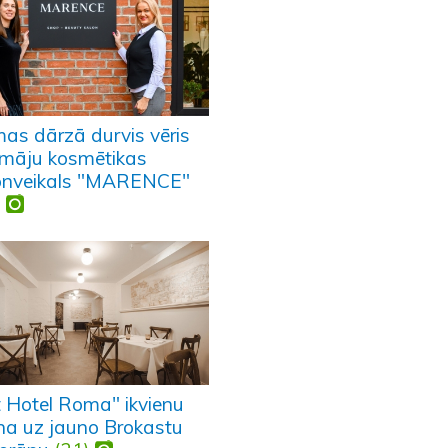
as dārzā durvis vēris
māju kosmētikas
onveikals "MARENCE"
)
t Hotel Roma" ikvienu
ina uz jauno Brokastu