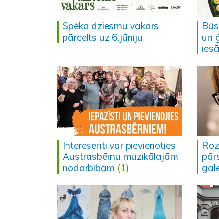
Spēka dziesmu vakars
Būs
pārcelts uz 6.jūniju
un 
ies
Interesenti var pievienoties
Roz
Austrasbērnu muzikālajām
pārs
nodarbībām
(1)
gal