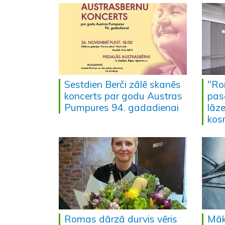
Sestdien Berči zālē skanēs
"Ro
koncerts par godu Austras
pas
Pumpures 94. gadadienai
lāze
kos
Romas dārzā durvis vēris
Māk