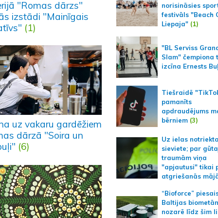
erijā "Romas dārzs"
norisināsies spor
ās izstādi "Mainīgais
festivāls "Beach
Liepaja"
(1)
atīvs"
(1)
"BL Serviss Gran
Slam" čempiona t
izcīna Ernests Bu
Tiešraidē "TikTo
pamanīts
apdraudējums m
bērniem
(3)
ina uz vakaru gardēžiem
as dārzā "Soira un
Uz ielas notriekt
buļi"
(6)
sieviete; par gūt
traumām viņa
"apjautusi" tikai 
atgriešanās māj
“Bioforce” piesai
Baltijas biometā
nozarē līdz šim l