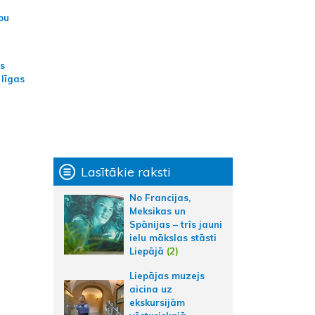
bu
as
 līgas
Lasītākie raksti
No Francijas,
Meksikas un
Spānijas – trīs jauni
ielu mākslas stāsti
Liepājā
(2)
Liepājas muzejs
aicina uz
ekskursijām