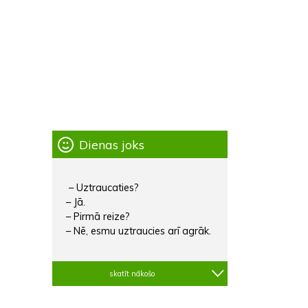
Dienas joks
– Uztraucaties?
– Jā.
– Pirmā reize?
– Nē, esmu uztraucies arī agrāk.
skatīt nākošo