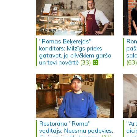
"Romas Beķerejas"
Rom
konditors: Milzīgs prieks
paš
gatavot, ja cilvēkiem garšo
sal
un tevi novērtē
(33)
(63
Restorāna "Roma"
"Ar
vadītājs: Neesmu padevies,
aic