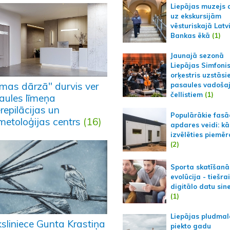
Liepājas muzejs 
uz ekskursijām
vēsturiskajā Latv
Bankas ēkā
(1)
Jaunajā sezonā
Liepājas Simfoni
orķestris uzstāsi
mas dārzā" durvis ver
pasaules vadoša
čellistiem
(1)
aules līmeņa
repilācijas un
Populārākie fas
metoloģijas centrs
(16)
apdares veidi: kā
izvēlēties piemēr
(2)
Sporta skatīšanā
evolūcija - tiešra
digitālo datu sin
(1)
Liepājas pludmal
sliniece Gunta Krastiņa
piekto gadu