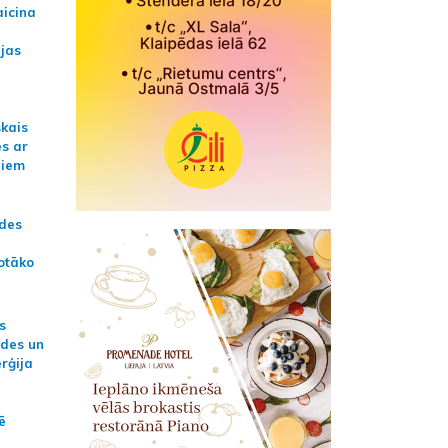
aicina
ijas
skais
es ar
jiem
ādes
otāko
s
ides un
erģija
ē