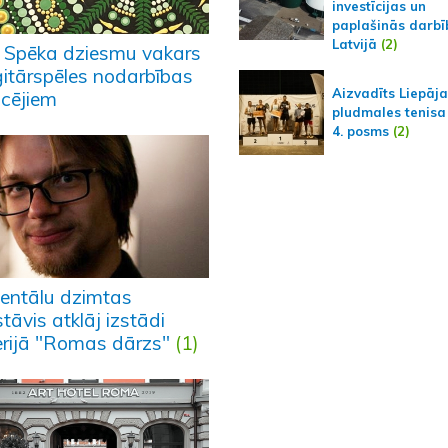
investīcijas un
paplašinās darbī
Latvijā
(2)
 Spēka dziesmu vakars
ģitārspēles nodarbības
Aizvadīts Liepāj
ācējiem
pludmales tenisa
4. posms
(2)
entālu dzimtas
tāvis atklāj izstādi
erijā "Romas dārzs"
(1)