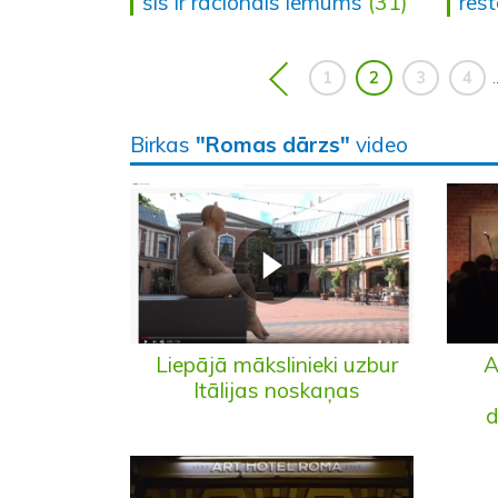
šis ir racionāls lēmums
(31)
res
1
2
3
4
.
Birkas
"Romas dārzs"
video
Liepājā mākslinieki uzbur
A
Itālijas noskaņas
d