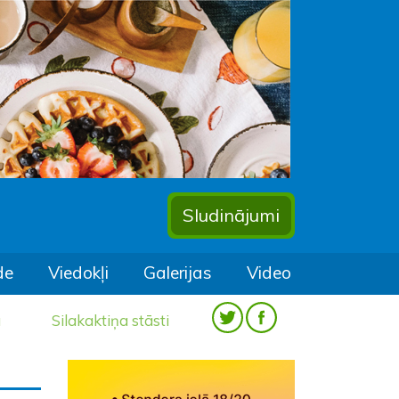
Sludinājumi
de
Viedokļi
Galerijas
Video
a
Silakaktiņa stāsti