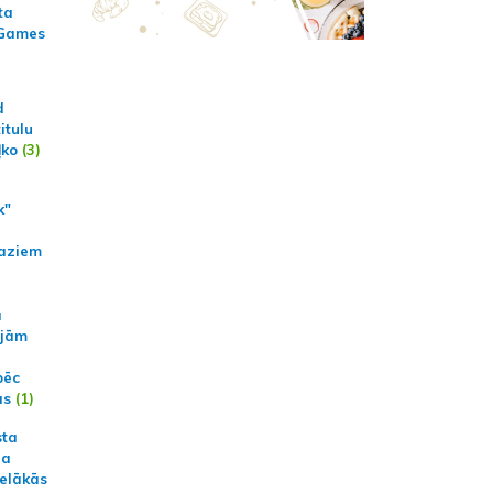
ta
 Games
d
itulu
ļko
(3)
k"
aziem
a
ajām
pēc
ās
(1)
sta
na
ielākās