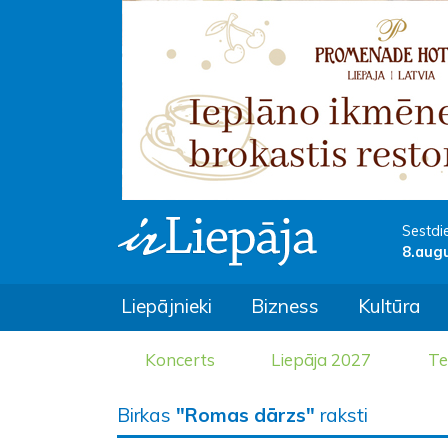
Sestdi
8.aug
Liepājnieki
Bizness
Kultūra
Koncerts
Liepāja 2027
Te
Birkas
"Romas dārzs"
raksti