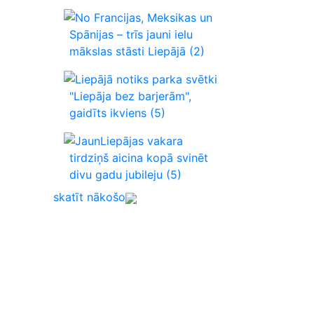
No Francijas, Meksikas un
Spānijas – trīs jauni ielu
mākslas stāsti Liepājā
(2)
Liepājā notiks parka svētki
"Liepāja bez barjerām",
gaidīts ikviens
(5)
JaunLiepājas vakara
tirdziņš aicina kopā svinēt
divu gadu jubileju
(5)
skatīt nākošo