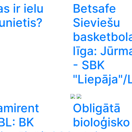
s ir ielu
Betsafe
unietis?
Sieviešu
basketbol
līga: Jūrm
- SBK
"Liepāja"
amirent
Obligātā
BL: BK
bioloģisko