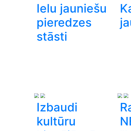
Ielu jauniešu
Ka
pieredzes
ja
stāsti
Izbaudi
R
kultūru
N