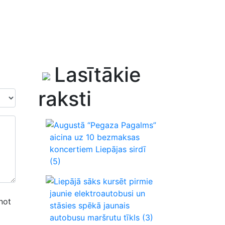
Lasītākie
raksti
Augustā “Pegaza Pagalms”
aicina uz 10 bezmaksas
koncertiem Liepājas sirdī
(5)
Liepājā sāks kursēt pirmie
jaunie elektroautobusi un
not
stāsies spēkā jaunais
autobusu maršrutu tīkls
(3)