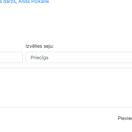
s dārzs
,
Anda Poikāne
Izvēlies seju:
Pievie