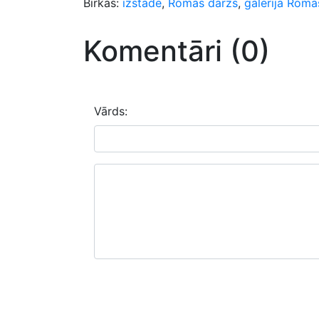
Birkas:
izstāde
,
Romas dārzs
,
galerija Roma
Komentāri (0)
Vārds: