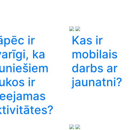
āpēc ir
Kas ir
arīgi, ka
mobilais
auniešiem
darbs ar
ukos ir
jaunatni?
ieejamas
tivitātes?