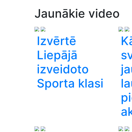
Jaunākie video
Izvērtē
K
Liepājā
sv
izveidoto
j
Sporta klasi
la
p
ak