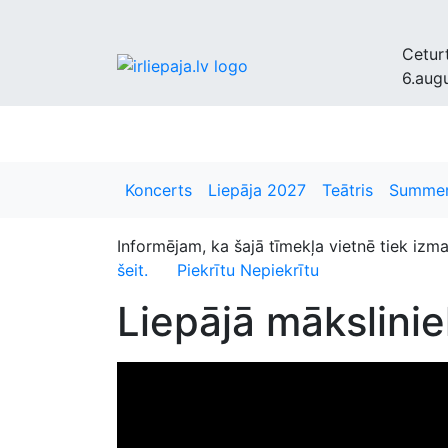
Cetur
6.aug
Liepājnieki
Bizness
Kultūra
Krimināls
D
Koncerts
Liepāja 2027
Teātris
Summer
Informējam, ka šajā tīmekļa vietnē tiek izm
šeit.
Piekrītu
Nepiekrītu
Liepājā mākslinie