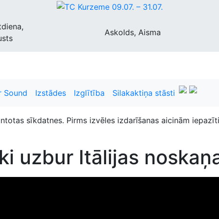
tdiena,
Askolds, Aisma
usts
ome
Sports
Vide
Izklaide
Viedokļi
Galerijas
Video
 Sound
Izstādes
Izglītība
Silakaktiņa stāsti
antotas sīkdatnes. Pirms izvēles izdarīšanas aicinām iepazīt
ki uzbur Itālijas noskaņ