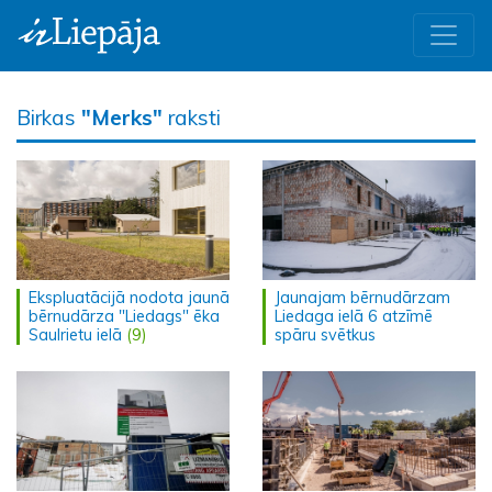
Birkas
"Merks"
raksti
Ekspluatācijā nodota jaunā
Jaunajam bērnudārzam
bērnudārza "Liedags" ēka
Liedaga ielā 6 atzīmē
Saulrietu ielā
(9)
spāru svētkus