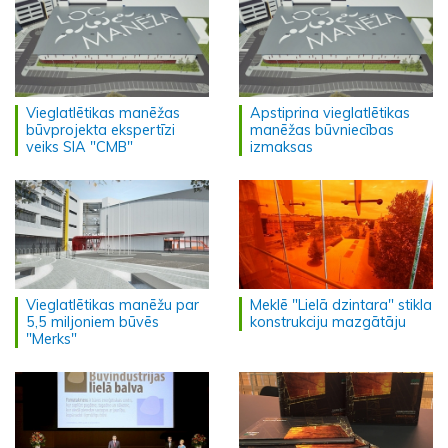
Vieglatlētikas manēžas
Apstiprina vieglatlētikas
būvprojekta ekspertīzi
manēžas būvniecības
veiks SIA "CMB"
izmaksas
Vieglatlētikas manēžu par
Meklē "Lielā dzintara" stikla
5,5 miljoniem būvēs
konstrukciju mazgātāju
"Merks"