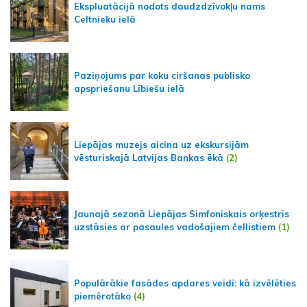
Ekspluatācijā nodots daudzdzīvokļu nams
Celtnieku ielā
Paziņojums par koku ciršanas publisko
apspriešanu Lībiešu ielā
Liepājas muzejs aicina uz ekskursijām
vēsturiskajā Latvijas Bankas ēkā
(2)
Jaunajā sezonā Liepājas Simfoniskais orķestris
uzstāsies ar pasaules vadošajiem čellistiem
(1)
Populārākie fasādes apdares veidi: kā izvēlēties
piemērotāko
(4)