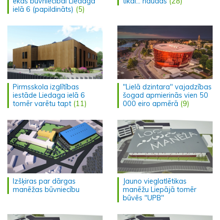
ēkas būvniecībai Liedaga
tikai... naudas
(28)
ielā 6 (papildināts)
(5)
Pirmsskola izglītības
"Lielā dzintara" vajadzības
iestāde Liedaga ielā 6
šogad apmierinās vien 50
tomēr varētu tapt
(11)
000 eiro apmērā
(9)
Izšķiras par dārgas
Jauno vieglatlētikas
manēžas būvniecību
manēžu Liepājā tomēr
būvēs "UPB"