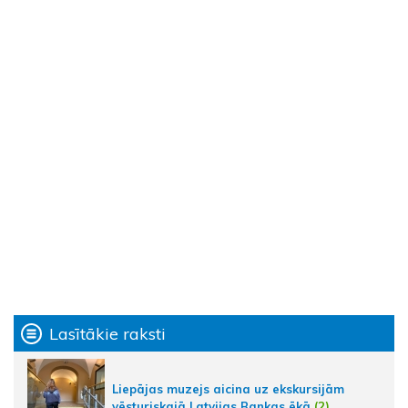
Lasītākie raksti
Liepājas muzejs aicina uz ekskursijām
vēsturiskajā Latvijas Bankas ēkā
(2)