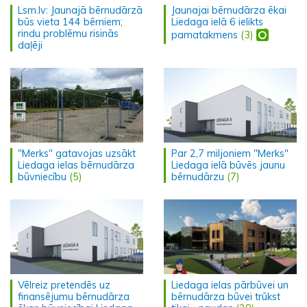
Lsm.lv: Jaunajā bērnudārzā
Jaunajai bērnudārza ēkai
būs vieta 144 bērniem;
Liedaga ielā 6 ielikts
rindu problēmu risinās
pamatakmens
(3)
daļēji
"Merks" gatavojas uzsākt
Par 2,7 miljoniem "Merks"
Liedaga ielas bērnudārza
Liedaga ielā būvēs jaunu
būvniecību
(5)
bērnudārzu
(7)
Vēlreiz pretendēs uz
Liedaga ielas pārbūvei un
finansējumu bērnudārza
bērnudārza būvei trūkst