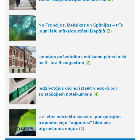
No Francijas, Meksikas un Spānijas – trīs
jauni ielu mākslas stāsti Liepājā
(2)
Liepājas pašvaldības notikumu plāns laikā
no 3. līdz 9. augustam
(2)
Iedzīvotājus aicina izteikt viedokli par
saistošajiem noteikumiem
(4)
Uz ielas notriekta sieviete; par gūtajām
traumām viņa "apjautusi" tikai pēc
atgriešanās mājās
(1)