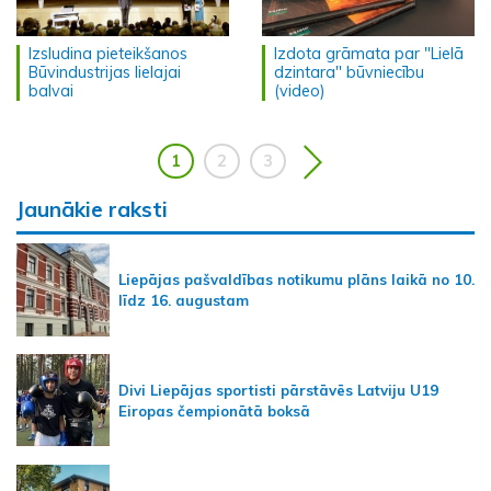
Izsludina pieteikšanos
Izdota grāmata par "Lielā
Būvindustrijas lielajai
dzintara" būvniecību
balvai
(video)
1
2
3
Jaunākie raksti
Liepājas pašvaldības notikumu plāns laikā no 10.
līdz 16. augustam
Divi Liepājas sportisti pārstāvēs Latviju U19
Eiropas čempionātā boksā