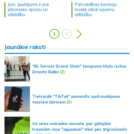
Jurs: Jautājums ir par
Pašvaldības komisiju
pilsonisko apziņu un
locekļi atkal saņems
atbildību
atlīdzību
1
2
Jaunākie raksti
"BL Serviss Grand Slam" čempiona titulu izcīna
Ernests Buļko
(2)
Tiešraidē "TikTok" pamanīts apdraudējums
maziem bērniem
(3)
Uz ielas notriekta sieviete; par gūtajām
traumām viņa "apjautusi" tikai pēc atgriešanās