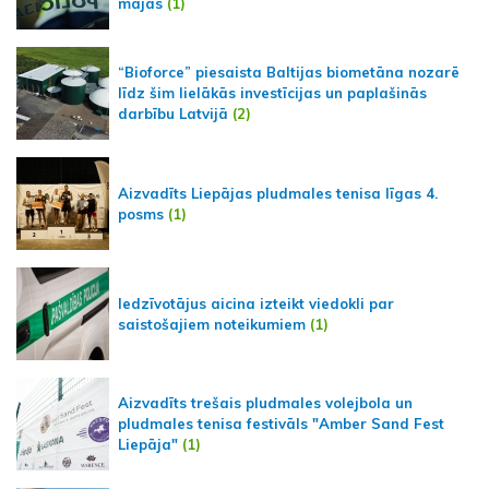
mājās
(1)
“Bioforce” piesaista Baltijas biometāna nozarē
līdz šim lielākās investīcijas un paplašinās
darbību Latvijā
(2)
Aizvadīts Liepājas pludmales tenisa līgas 4.
posms
(1)
Iedzīvotājus aicina izteikt viedokli par
saistošajiem noteikumiem
(1)
Aizvadīts trešais pludmales volejbola un
pludmales tenisa festivāls "Amber Sand Fest
Liepāja"
(1)