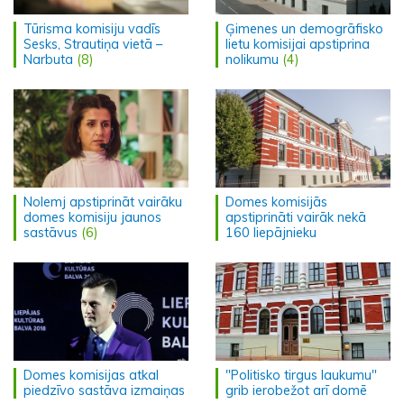
Tūrisma komisiju vadīs
Ģimenes un demogrāfisko
Sesks, Strautiņa vietā –
lietu komisijai apstiprina
Narbuta
(8)
nolikumu
(4)
Nolemj apstiprināt vairāku
Domes komisijās
domes komisiju jaunos
apstiprināti vairāk nekā
sastāvus
(6)
160 liepājnieku
Domes komisijas atkal
"Politisko tirgus laukumu"
piedzīvo sastāva izmaiņas
grib ierobežot arī domē