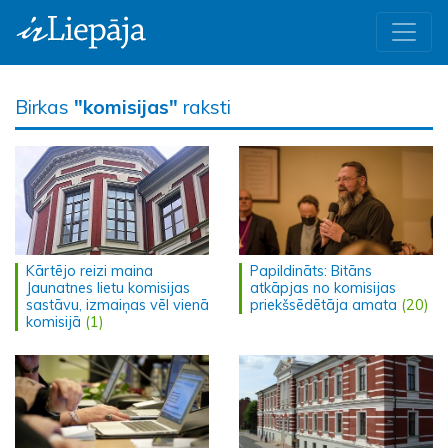
Birkas
"komisijas"
raksti
Kārtējo reizi maina
Papildināts: Bitāns
Jaunatnes lietu komisijas
atkāpjas no komisijas
sastāvu, izmaiņas vēl vienā
priekšsēdētāja amata
(20)
komisijā
(1)