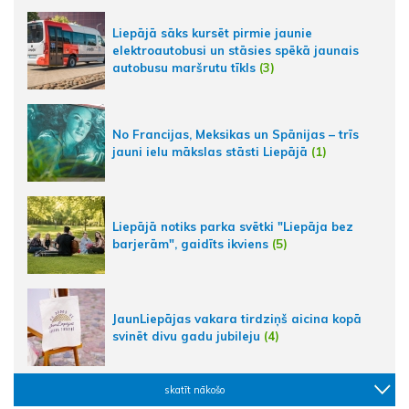
Liepājā sāks kursēt pirmie jaunie
elektroautobusi un stāsies spēkā jaunais
autobusu maršrutu tīkls
(3)
No Francijas, Meksikas un Spānijas – trīs
jauni ielu mākslas stāsti Liepājā
(1)
Liepājā notiks parka svētki "Liepāja bez
barjerām", gaidīts ikviens
(5)
JaunLiepājas vakara tirdziņš aicina kopā
svinēt divu gadu jubileju
(4)
skatīt nākošo