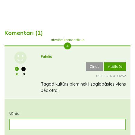
Komentāri (1)
aizvērt komentārus
Fufelis
Ziņot
Atbildēt
0
0
05.03.2024.
14:52
Tagad kultūrs pieminekļi saglabāsies viens
pēc otra!
Vārds: