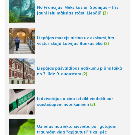
No Francijas, Meksikas un Spānijas – trīs
jauni ielu mākslas stāsti Liepājā
(2)
Liepājas muzejs aicina uz ekskursijām
vēsturiskajā Latvijas Bankas ēkā
(2)
Liepājas pašvaldības notikumu plāns laikā
no 3. līdz 9. augustam
(2)
Iedzīvotājus aicina izteikt viedokli par
saistošajiem noteikumiem
(3)
Uz ielas notriekta sieviete; par gūtajām
traumām viņa "apjautusi" tikai pēc