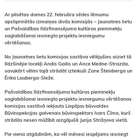
Ar pilsētas domes 22. februāra sēdes lēmumu
apstiprinātās izmaiņas divās komisijās – Jaunatnes lietu
un Pašvaldības līdzfinansējuma kultūras pieminekļu
saglabāšanai iesniegto projektu iesniegumu
vērtēšanas.
No Jaunatnes lietu komisijas sastāva vēlējušies aiziet tā
līdzšinējie locekļi Andis Gailis un Ance Medne-Strazda,
savukārt vēlmi tajā strādāt izteikuši Zane Šteinberga un
Ērika Lauberga-Sleže.
Pašvaldības līdzfinansējuma kultūras pieminekļu
saglabāšanai iesniegto projektu iesniegumu vērtēšanas
komisijas sastāvā iekļauts Liepājas būvvaldes
Būvinspekcijas galvenais būvinspektors Ivars Čīma, kurš
strādās nesen mūžībā aizgājušā Jurija Strižņova vietā.
Pie viena atgādinām, ka
vēl mēnesi iespējams iesniegt