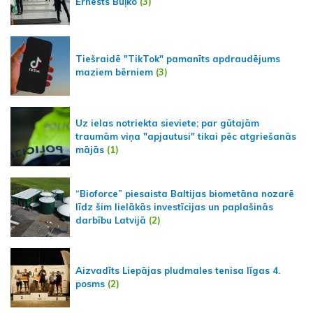
Ernests Buļko
(3)
Tiešraidē "TikTok" pamanīts apdraudējums
maziem bērniem
(3)
Uz ielas notriekta sieviete; par gūtajām
traumām viņa "apjautusi" tikai pēc atgriešanās
mājās
(1)
“Bioforce” piesaista Baltijas biometāna nozarē
līdz šim lielākās investīcijas un paplašinās
darbību Latvijā
(2)
Aizvadīts Liepājas pludmales tenisa līgas 4.
posms
(2)