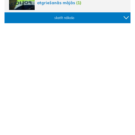
atgriešanās mājās
(1)
skatīt nākošo