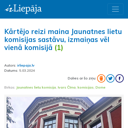
Kārtējo reizi maina Jaunatnes lietu
komisijas sastāvu, izmaiņas vēl
vienā komisijā
(1)
Autors:
irliepaja.lv
Datums:
5.03.2024
Dalies ar šo ziņu:
Birkas:
Jaunatnes lietu komisija
,
Ivars Čīma
,
komisijas
,
Dome