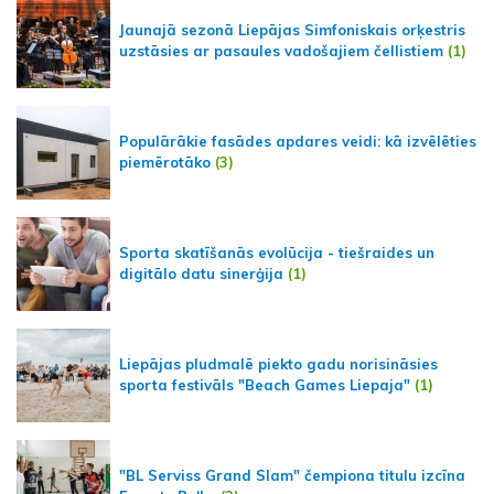
Jaunajā sezonā Liepājas Simfoniskais orķestris
uzstāsies ar pasaules vadošajiem čellistiem
(1)
Populārākie fasādes apdares veidi: kā izvēlēties
piemērotāko
(3)
Sporta skatīšanās evolūcija - tiešraides un
digitālo datu sinerģija
(1)
Liepājas pludmalē piekto gadu norisināsies
sporta festivāls "Beach Games Liepaja"
(1)
"BL Serviss Grand Slam" čempiona titulu izcīna