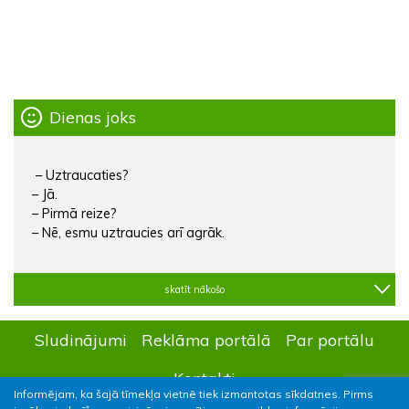
Dienas joks
– Uztraucaties?
– Jā.
– Pirmā reize?
– Nē, esmu uztraucies arī agrāk.
skatīt nākošo
Sludinājumi
Reklāma portālā
Par portālu
Kontakti
Informējam, ka šajā tīmekļa vietnē tiek izmantotas sīkdatnes. Pirms