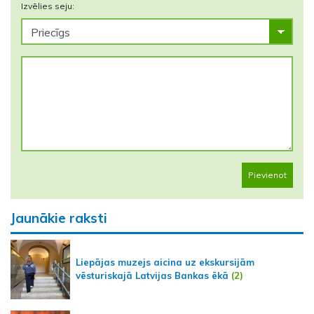
Izvēlies seju:
Pievienot
Jaunākie raksti
Liepājas muzejs aicina uz ekskursijām
vēsturiskajā Latvijas Bankas ēkā
(2)