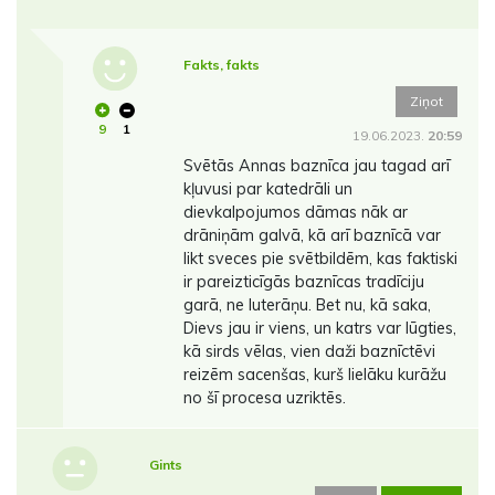
Fakts, fakts
Ziņot
9
1
19.06.2023.
20:59
Svētās Annas baznīca jau tagad arī
kļuvusi par katedrāli un
dievkalpojumos dāmas nāk ar
drāniņām galvā, kā arī baznīcā var
likt sveces pie svētbildēm, kas faktiski
ir pareizticīgās baznīcas tradīciju
garā, ne luterāņu. Bet nu, kā saka,
Dievs jau ir viens, un katrs var lūgties,
kā sirds vēlas, vien daži baznīctēvi
reizēm sacenšas, kurš lielāku kurāžu
no šī procesa uzriktēs.
Gints