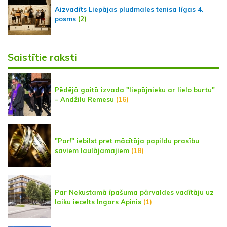
Aizvadīts Liepājas pludmales tenisa līgas 4.
posms
(2)
Saistītie raksti
Pēdējā gaitā izvada "liepājnieku ar lielo burtu"
– Andžilu Remesu
(16)
"Par!" iebilst pret mācītāja papildu prasību
saviem laulājamajiem
(18)
Par Nekustamā īpašuma pārvaldes vadītāju uz
laiku iecelts Ingars Apinis
(1)