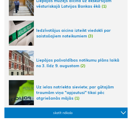
Liepājas muzejs aicina uz ekskursijām
vēsturiskajā Latvijas Bankas ēkā
(1)
Iedzīvotājus aicina izteikt viedokli par
saistošajiem noteikumiem
(3)
Liepājas pašvaldības notikumu plāns laikā
no 3. līdz 9. augustam
(2)
Uz ielas notriekta sieviete; par gūtajām
traumām viņa "apjautusi" tikai pēc
atgriešanās mājās
(1)
skatīt nākošo