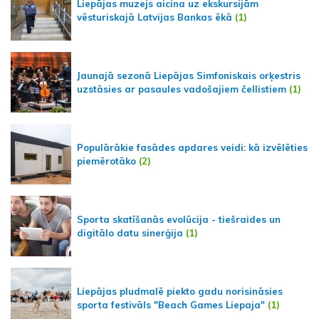
Liepājas muzejs aicina uz ekskursijām
vēsturiskajā Latvijas Bankas ēkā
(1)
Jaunajā sezonā Liepājas Simfoniskais orķestris
uzstāsies ar pasaules vadošajiem čellistiem
(1)
Populārākie fasādes apdares veidi: kā izvēlēties
piemērotāko
(2)
Sporta skatīšanās evolūcija - tiešraides un
digitālo datu sinerģija
(1)
Liepājas pludmalē piekto gadu norisināsies
sporta festivāls "Beach Games Liepaja"
(1)