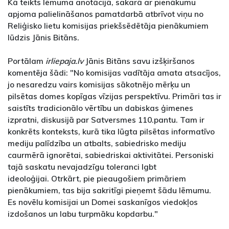
Kā teikts lēmuma anotācijā, sakarā ar pienākumu
apjoma palielināšanos pamatdarbā atbrīvot viņu no
Reliģisko lietu komisijas priekšsēdētāja pienākumiem
lūdzis Jānis Bitāns.
Portālam
irliepaja.lv
Jānis Bitāns savu izšķiršanos
komentēja šādi: "No komisijas vadītāja amata atsacījos,
jo nesaredzu vairs komisijas sākotnējo mērķu un
pilsētas domes kopīgas vīzijas perspektīvu. Primāri tas ir
saistīts tradicionālo vērtību un dabiskas ģimenes
izpratni, diskusijā par Satversmes 110.pantu. Tam ir
konkrēts konteksts, kurā tika lūgta pilsētas informatīvo
mediju palīdzība un atbalts, sabiedrisko mediju
caurmērā ignorētai, sabiedriskai aktivitātei. Personiski
tajā saskatu nevajadzīgu toleranci lgbt
ideoloģijai. Otrkārt, pie pieaugošiem primāriem
pienākumiem, tas bija sakritīgi pieņemt šādu lēmumu.
Es novēlu komisijai un Domei saskanīgos viedokļos
izdošanos un labu turpmāku kopdarbu."