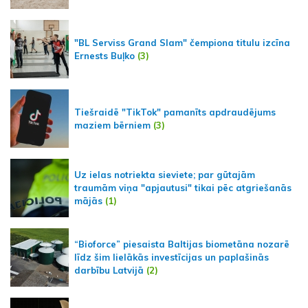
"BL Serviss Grand Slam" čempiona titulu izcīna
Ernests Buļko
(3)
Tiešraidē "TikTok" pamanīts apdraudējums
maziem bērniem
(3)
Uz ielas notriekta sieviete; par gūtajām
traumām viņa "apjautusi" tikai pēc atgriešanās
mājās
(1)
“Bioforce” piesaista Baltijas biometāna nozarē
līdz šim lielākās investīcijas un paplašinās
darbību Latvijā
(2)