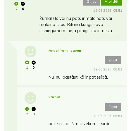
Ziņot
Atbildēt
7
0
19.06.2023.
05:51
Žurnālists vai nu pats ir maldināts vai
maldina citus. Bitāna kungs savā
iesniegumā minēja pilnīgi citu iemeslu.
Angel from heaven
Ziņot
1
0
19.06.2023.
05:51
Nu, nu, pastāsti kā ir patiesībā.
varbūt
Ziņot
2
0
19.06.2023.
05:51
bet zin, kas šim cilvēkam ir sirdī.