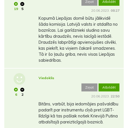
Ziņot
Atbildēt
19
5
20.06.2023.
08:27
Kopumā Liepājas domē būtu jālikvidē
šāda komisija. Latvijā valsts ir atdalīta no
baznīcas. Lai garīdznieki sludina savu
kārtību draudzēs, nevis laicīgā iestādē.
Draudzēs labprātīgi apvienojušies cilvēki,
kas piekrīt, ka viņiem čakarē smadzenes.
Tā ir šo ļaužu griba, nevis visas Liepājas
sabiedrības.
Viedoklis
Ziņot
Atbildēt
6
2
20.06.2023.
22:50
Bitāns, varbūt, bija iedomājies pašvaldību
padarīt par instrumentu cīņā pret LGBT-
līdzīgi kā tas pašlaik notiek Krievijā Putina
atbalsītajā pareizticīgajā baznicā.