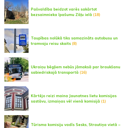
Pašvaldība beidzot varēs sakārtot
bezsaimnieka īpašumu Zāļu ielā
(18)
Taupības nolūkā tiks samazināts autobusu un
tramvaju reisu skaits
(8)
Ukraiņu bēgļiem nebūs jāmaksā par braukšanu
sabiedriskajā transportā
(16)
Kārtējo reizi maina Jaunatnes lietu komisijas
sastāvu, izmaiņas vēl vienā komisijā
(1)
Tūrisma komisiju vadīs Sesks, Strautiņa vietā –