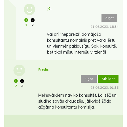
Jā,
Ziņot
1
2
21.06.2023.
18:34
vai arī ''nepareizi'' domājošo
konsultantu nomainīs pret varai ērtu
un vienmēr paklausīgu. Sak, konsultē,
bet tikai mūsu interešu virzienā!
Fredis
Ziņot
Atbildēt
2
3
23.06.2023.
01:36
Melnsvārčiem nav ko konsultēt. Lai sēž un
sludina savās draudzēs. Jālikvidē šāda
ačgārna konsultantu komisija.