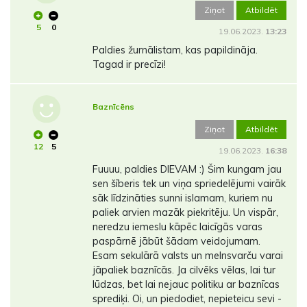
Ziņot
Atbildēt
5
0
19.06.2023.
13:23
Paldies žurnālistam, kas papildināja.
Tagad ir precīzi!
Baznīcēns
Ziņot
Atbildēt
12
5
19.06.2023.
16:38
Fuuuu, paldies DIEVAM :) Šim kungam jau
sen šīberis tek un viņa spriedelējumi vairāk
sāk līdzināties sunni islamam, kuriem nu
paliek arvien mazāk piekritēju. Un vispār,
neredzu iemeslu kāpēc laicīgās varas
paspārnē jābūt šādam veidojumam.
Esam sekulārā valsts un melnsvarču varai
jāpaliek baznīcās. Ja cilvēks vēlas, lai tur
lūdzas, bet lai nejauc politiku ar baznīcas
sprediķi. Oi, un piedodiet, nepieteicu sevi -