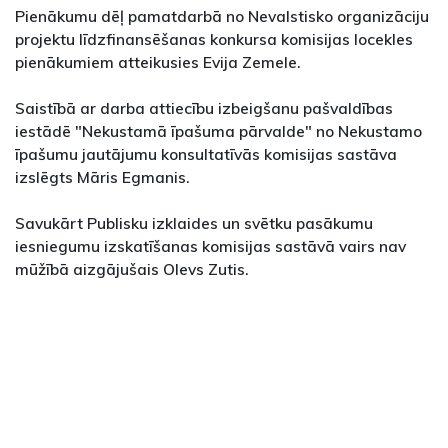
Pienākumu dēļ pamatdarbā no Nevalstisko organizāciju
projektu līdzfinansēšanas konkursa komisijas locekles
pienākumiem atteikusies Evija Zemele.
Saistībā ar darba attiecību izbeigšanu pašvaldības
iestādē "Nekustamā īpašuma pārvalde" no Nekustamo
īpašumu jautājumu konsultatīvās komisijas sastāva
izslēgts Māris Egmanis.
Savukārt Publisku izklaides un svētku pasākumu
iesniegumu izskatīšanas komisijas sastāvā vairs nav
mūžībā aizgājušais Olevs Zutis.