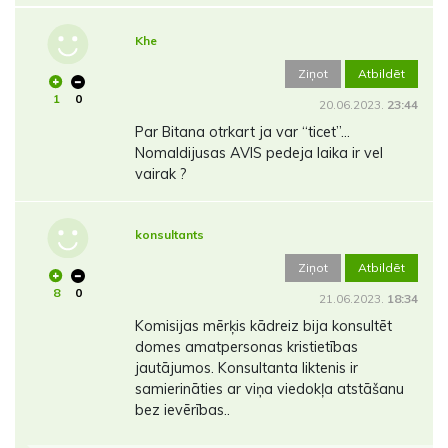
Khe
Ziņot
Atbildēt
1
0
20.06.2023.
23:44
Par Bitana otrkart ja var “ticet”…
Nomaldijusas AVIS pedeja laika ir vel
vairak ?
konsultants
Ziņot
Atbildēt
8
0
21.06.2023.
18:34
Komisijas mērķis kādreiz bija konsultēt
domes amatpersonas kristietības
jautājumos. Konsultanta liktenis ir
samierināties ar viņa viedokļa atstāšanu
bez ievērības..