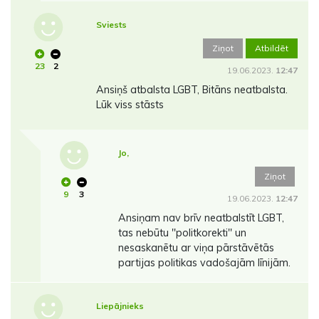
Sviests
Ziņot
Atbildēt
23
2
19.06.2023.
12:47
Ansiņš atbalsta LGBT, Bitāns neatbalsta.
Lūk viss stāsts
Jo,
Ziņot
9
3
19.06.2023.
12:47
Ansiņam nav brīv neatbalstīt LGBT,
tas nebūtu ''politkorekti'' un
nesaskanētu ar viņa pārstāvētās
partijas politikas vadošajām līnijām.
Liepājnieks