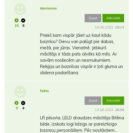
Marianna
Ziņot
Atbildēt
15
6
19.06.2023.
18:14
Priekš kam vispār jāiet uz kaut kādu
baznīcu? Dievu vari palūgt pie dabas,
mežā, pie jūras. Vienatnē. Jebkurš
mācītājs ir tāds pats cilvēks kā mēs. Ar
savām nosliecēm un nesmukumiem.
Reliģija un baznīcas vispār ir ļoti gluma un
slidena padarīšana.
fakts
Ziņot
Atbildēt
9
4
19.06.2023.
20:59
LR pilsońa, LELD draudzes mācitāja Bitēna
bilde, izskats logi lidzigs ar pareizticigo
baznicu personāžiem. Pēc nostāstiem…