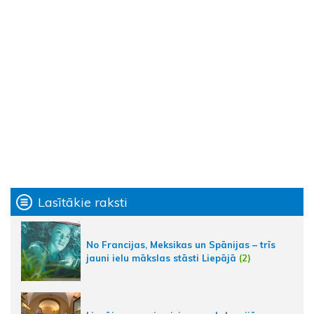
Lasītākie raksti
No Francijas, Meksikas un Spānijas – trīs
jauni ielu mākslas stāsti Liepājā
(2)