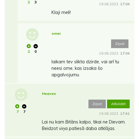
2
3
19.06.2023.
17:04
Klaji meli!
omei
Ziņot
2
0
19.06.2023.
17:04
laikam tev slikta dzirde, vai arī tu
neesi ome, kas izsaka šo
apgalvojumu
Heaven
Ziņot
Atbildēt
7
7
19.06.2023.
17:41
Lai nu kam Bitāns kalpo, tikai ne Dievam.
Beidzot viņa patiesā daba atklājas.