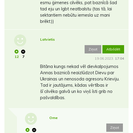
esmu ģimenes cilvēks, pat baznīcā šad
tad eju un lgbt neatbalstu (tas tā, lai
sektantiem nebūtu iemesla uz mani
brēkt:))
Latvietis
Ziņot
Atbildēt
12
7
19.06.2023.
17:04
Bitāna kungs nekad vēl dievkalpojumos
Annas baznicā neaizlūdzot Dievu par
Ukrainas un nenosoda agresoru Krieviju.
Tad ir jautājums, kādas vērtības ir
šī cilvēka galvā un ko viņš īsti grib no
pašvaldības.
Ome
Ziņot