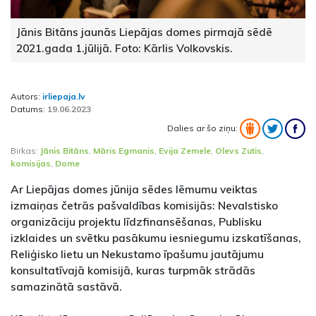
Jānis Bitāns jaunās Liepājas domes pirmajā sēdē
2021.gada 1.jūlijā. Foto: Kārlis Volkovskis.
Autors:
irliepaja.lv
Datums:
19.06.2023
Dalies ar šo ziņu:
Birkas:
Jānis Bitāns
,
Māris Egmanis
,
Evija Zemele
,
Olevs Zutis
,
komisijas
,
Dome
Ar Liepājas domes jūnija sēdes lēmumu veiktas
izmaiņas četrās pašvaldības komisijās: Nevalstisko
organizāciju projektu līdzfinansēšanas, Publisku
izklaides un svētku pasākumu iesniegumu izskatīšanas,
Reliģisko lietu un Nekustamo īpašumu jautājumu
konsultatīvajā komisijā, kuras turpmāk strādās
samazinātā sastāvā.