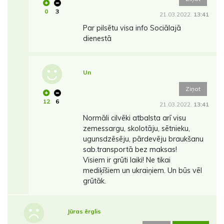
0
3
21.03.2022.
13:41
Par pilsētu visa info Sociālajā
dienestā
Un
Ziņot
12
6
21.03.2022.
13:41
Normāli cilvēki atbalsta arī visu
zemessargu, skolotāju, sētnieku,
ugunsdzēsēju, pārdevēju braukšanu
sab.transportā bez maksas!
Visiem ir grūti laiki! Ne tikai
mediķīšiem un ukraiņiem. Un būs vēl
grūtāk.
Jūras ērglis