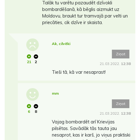
Talāk tu varētu pazaudēt dzīvokli
bombardēšanā, kā bēglis aizmukt uz
Moldovu, braukt tur tramvajā par velti un
priecāties, cik dzīve ir skaista.
Ak, cilvēki
Ziņot
21
2
21.03.2022.
12:38
Tieši tā, kā var nesaprast!
mm
Ziņot
6
8
21.03.2022.
12:38
Vajag bombardēt arī Krievijas
pilsētas. Savādāk tās tauta jau
nesaprot, kas ir karš, jo viņus praktiski