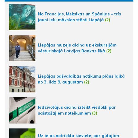
No Francijas, Meksikas un Spānijas – trīs
jauni ielu mākslas stāsti Liepājā
(2)
Liepājas muzejs aicina uz ekskursijām
vēsturiskajā Latvijas Bankas ēkā
(2)
Liepājas pašvaldības notikumu plāns laikā
no 3. līdz 9. augustam
(2)
Iedzīvotājus aicina izteikt viedokli par
saistošajiem noteikumiem
(3)
Uz ielas notriekta sieviete; par gūtajām