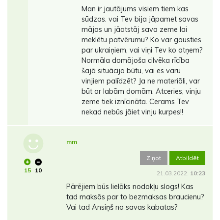
Man ir jautājums visiem tiem kas
sūdzas. vai Tev bija jāpamet savas
mājas un jāatstāj sava zeme lai
meklētu patvērumu? Ko var gausties
par ukraiņiem, vai viņi Tev ko atņem?
Normāla domājoša cilvēka rīcība
šajā situācija būtu, vai es varu
vinjiem palīdzēt? Ja ne materiāli, var
būt ar labām domām. Atceries, vinju
zeme tiek iznīcināta. Cerams Tev
nekad nebūs jāiet vinju kurpes!!
mm
Ziņot
Atbildēt
15
10
21.03.2022.
10:23
Pārējiem būs lielāks nodokļu slogs! Kas
tad maksās par to bezmaksas braucienu?
Vai tad Ansiņš no savas kabatas?