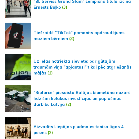
"BL Serviss Grand Slam" čempiona titulu izcīna
Ernests Buļko
(3)
Tiešraidē "TikTok" pamanīts apdraudējums
maziem bērniem
(3)
Uz ielas notriekta sieviete; par gūtajām
traumām viņa "apjautusi" tikai pēc atgriešanās
mājās
(1)
“Bioforce” piesaista Baltijas biometāna nozarē
līdz šim lielākās investīcijas un paplašinās
darbību Latvijā
(2)
Aizvadīts Liepājas pludmales tenisa līgas 4.
posms
(2)