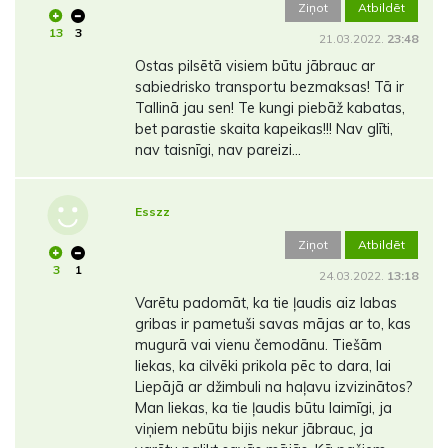
Ziņot
Atbildēt
13
3
21.03.2022.
23:48
Ostas pilsētā visiem būtu jābrauc ar
sabiedrisko transportu bezmaksas! Tā ir
Tallinā jau sen! Te kungi piebāž kabatas,
bet parastie skaita kapeikas!!! Nav glīti,
nav taisnīgi, nav pareizi...
Esszz
Ziņot
Atbildēt
3
1
24.03.2022.
13:18
Varētu padomāt, ka tie ļaudis aiz labas
gribas ir pametuši savas mājas ar to, kas
mugurā vai vienu čemodānu. Tiešām
liekas, ka cilvēki prikola pēc to dara, lai
Liepājā ar džimbuli na haļavu izvizinātos?
Man liekas, ka tie ļaudis būtu laimīgi, ja
viņiem nebūtu bijis nekur jābrauc, ja