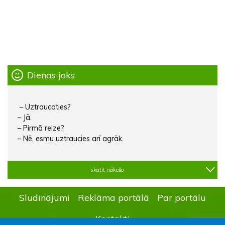
Dienas joks
– Uztraucaties?
– Jā.
– Pirmā reize?
– Nē, esmu uztraucies arī agrāk.
skatīt nākošo
Sludinājumi
Reklāma portālā
Par portālu
Kontakti