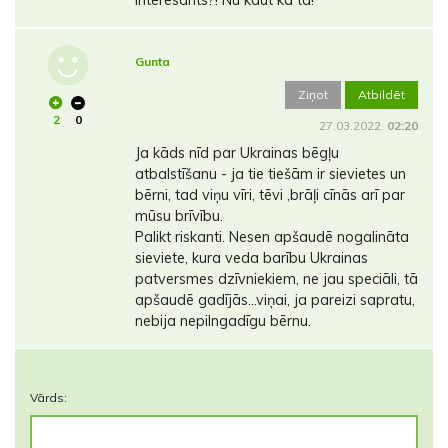
Gunta
Ziņot
Atbildēt
2
0
27.03.2022.
02:20
Ja kāds nīd par Ukrainas bēgļu
atbalstīšanu - ja tie tiešām ir sievietes un
bērni, tad viņu vīri, tēvi ,brāļi cīnās arī par
mūsu brīvību.
Palikt riskanti. Nesen apšaudē nogalināta
sieviete, kura veda barību Ukrainas
patversmes dzīvniekiem, ne jau speciāli, tā
apšaudē gadījās...viņai, ja pareizi sapratu,
nebija nepilngadīgu bērnu.
Vārds: