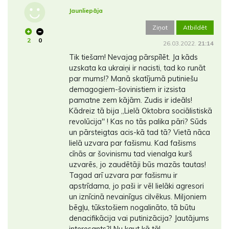
Jaunliepāja
Ziņot
Atbildēt
2
0
26.03.2022.
21:14
Tik tiešam! Nevajag pārspīlēt. Ja kāds
uzskata ka ukraiņi ir nacisti, tad ko runāt
par mums!? Manā skatījumā putiniešu
demagogiem-šovinistiem ir izsista
pamatne zem kājām. Zudis ir ideāls!
Kādreiz tā bija ,,Lielā Oktobra sociālistiskā
revolūcija'' ! Kas no tās palika pāri? Sūds
un pārsteigtas acis-kā tad tā? Vietā nāca
lielā uzvara par fašismu. Kad fašisms
cīnās ar šovinismu tad vienalga kurš
uzvarēs, jo zaudētāji būs mazās tautas!
Tagad arī uzvara par fašismu ir
apstrīdama, jo paši ir vēl lielāki agresori
un iznīcinā nevainīgus cilvēkus. Miljoniem
bēgļu, tūkstošiem nogalināto, tā būtu
denacifikācija vai putinizācija? Jautājums
interesants?! Nu kaut kā tā!