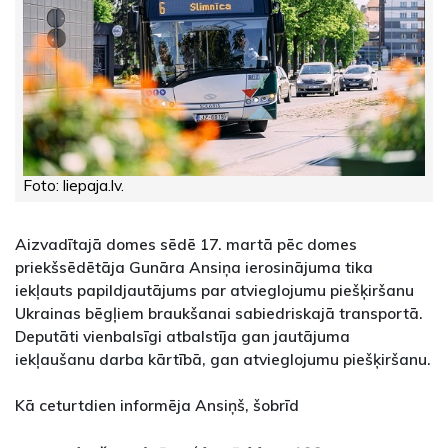
Foto: liepaja.lv.
Aizvadītajā domes sēdē 17. martā pēc domes
priekšsēdētāja Gunāra Ansiņa ierosinājuma tika
iekļauts papildjautājums par atvieglojumu piešķiršanu
Ukrainas bēgļiem braukšanai sabiedriskajā transportā.
Deputāti vienbalsīgi atbalstīja gan jautājuma
iekļaušanu darba kārtībā, gan atvieglojumu piešķiršanu.
Kā ceturtdien informēja Ansiņš, šobrīd