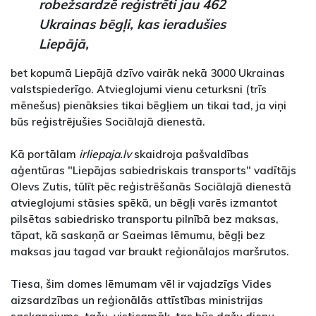
robežsardzē reģistrēti jau 462
Ukrainas bēgļi, kas ieradušies
Liepājā,
bet kopumā Liepājā dzīvo vairāk nekā 3000 Ukrainas
valstspiederīgo. Atvieglojumi vienu ceturksni (trīs
mēnešus) pienāksies tikai bēgļiem un tikai tad, ja viņi
būs reģistrējušies Sociālajā dienestā.
Kā portālam
irliepaja.lv
skaidroja pašvaldības
aģentūras "Liepājas sabiedriskais transports" vadītājs
Olevs Zutis, tūlīt pēc reģistrēšanās Sociālajā dienestā
atvieglojumi stāsies spēkā, un bēgļi varēs izmantot
pilsētas sabiedrisko transportu pilnībā bez maksas,
tāpat, kā saskaņā ar Saeimas lēmumu, bēgļi bez
maksas jau tagad var braukt reģionālajos maršrutos.
Tiesa, šim domes lēmumam vēl ir vajadzīgs Vides
aizsardzības un reģionālās attīstības ministrijas
saskaņojums, taču, visticamāk, tas būs dažu dienu