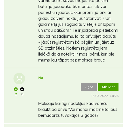
varētu palikt savās mājās. Kā pašiem
būtu, ja jāsapako tik mantas, cik var
panest un jābrauc kkur prom, jo orki ar
gradu zalvēm nāktu jūs "atbrīvot"? Un
galamērķī jūs sagaidītu vietējie ar lāpām
un s*du dakšām? Te ir jāizpilda pietiekami
daudz nosacījumu, lai to brīvbiļeti dabūtu
- jābūt reģistrētam kā bēglim un jāiet uz
SD atzīmēties. Notiem reģistrētajiem
lielākā daļa noteikti ir mazi bērni, kuri pie
mums jau tāpat bez maksas brauc
Nu
Ziņot
Atbildēt
2
0
26.03.2022.
18:25
Maksāju kārfīgi nodokļus kad varēšu
braukt pa brīvu?Vai manai mazmeitai būs
bērnudārzs tuvākajos 3 gados?