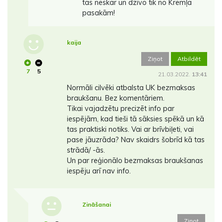
tas neskar un dzīvo tik no Kremļa
pasakām!
kaija
Ziņot
Atbildēt
7
5
21.03.2022.
13:41
Normāli cilvēki atbalsta UK bezmaksas
braukšanu. Bez komentāriem.
Tikai vajadzētu precizēt info par
iespējām, kad tieši tā sāksies spēkā un kā
tas praktiski notiks. Vai ar brīvbiļeti, vai
pase jāuzrāda? Nav skaidrs šobrīd kā tas
strādā/ -ās.
Un par reģionālo bezmaksas braukšanas
iespēju arī nav info.
Zināšanai
Ziņot