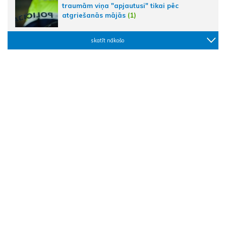
traumām viņa "apjautusi" tikai pēc
atgriešanās mājās
(1)
skatīt nākošo