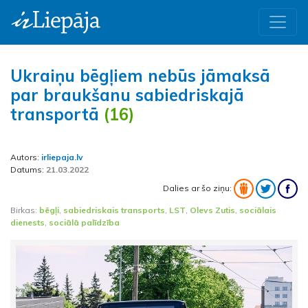
Ukraiņu bēgļiem nebūs jāmaksā
par braukšanu sabiedriskajā
transportā
(16)
Autors:
irliepaja.lv
Datums:
21.03.2022
Dalies ar šo ziņu:
Birkas:
bēgļi
,
sabiedriskais transports
,
LST
,
Olevs Zutis
,
sociālais
dienests
,
sociālā palīdzība