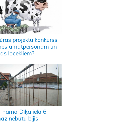
ūras projektu konkurss:
es amatpersonām un
jas locekļiem?
kā nama Dīķa ielā 6
az nebūtu bijis