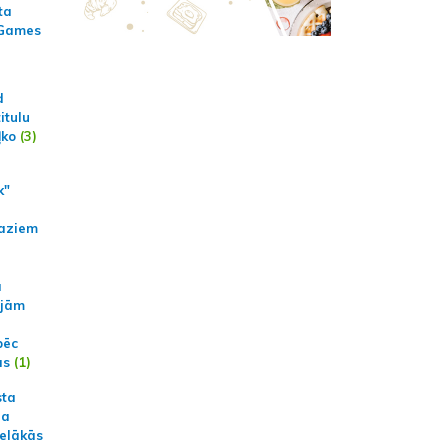
ta
 Games
d
itulu
ļko
(3)
k"
aziem
a
ajām
pēc
ās
(1)
sta
na
ielākās