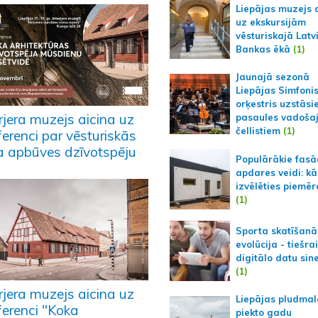
Liepājas muzejs 
uz ekskursijām
vēsturiskajā Latv
Bankas ēkā
(1)
Jaunajā sezonā
Liepājas Simfoni
orķestris uzstāsi
rjera muzejs aicina uz
pasaules vadoša
čellistiem
(1)
erenci par vēsturiskās
a apbūves dzīvotspēju
Populārākie fas
apdares veidi: kā
izvēlēties piemēr
(1)
Sporta skatīšanā
evolūcija - tiešra
digitālo datu sin
(1)
rjera muzejs aicina uz
Liepājas pludmal
ferenci "Koka
piekto gadu