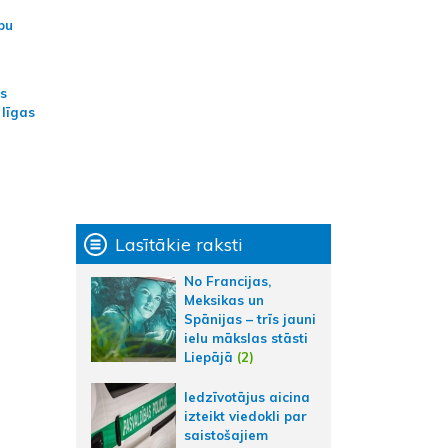
bu
as
 līgas
Lasītākie raksti
No Francijas,
Meksikas un
Spānijas – trīs jauni
ielu mākslas stāsti
Liepājā
(2)
Iedzīvotājus aicina
izteikt viedokli par
saistošajiem