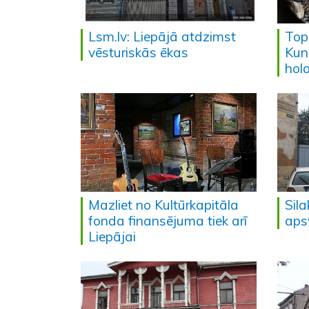
Lsm.lv: Liepājā atdzimst
Top
vēsturiskās ēkas
Kun
hol
Mazliet no Kultūrkapitāla
Sila
fonda finansējuma tiek arī
aps
Liepājai