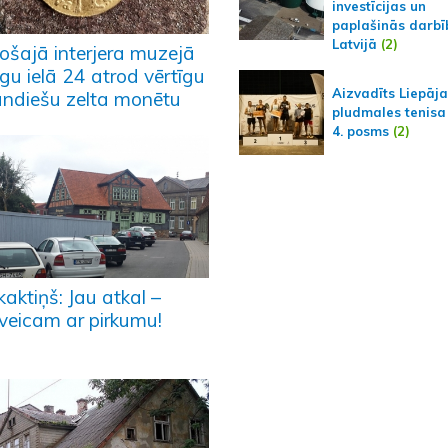
investīcijas un
paplašinās darbī
Latvijā
(2)
ošajā interjera muzejā
gu ielā 24 atrod vērtīgu
Aizvadīts Liepāj
andiešu zelta monētu
pludmales tenisa
4. posms
(2)
kaktiņš: Jau atkal –
veicam ar pirkumu!