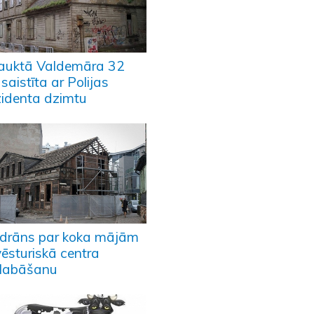
auktā Valdemāra 32
 saistīta ar Polijas
zidenta dzimtu
edrāns par koka mājām
vēsturiskā centra
labāšanu