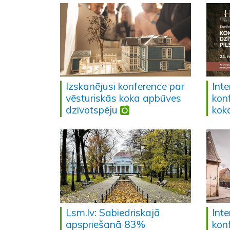
Izskanējusi konference par
Inte
vēsturiskās koka apbūves
konf
dzīvotspēju
kok
Lsm.lv: Sabiedriskajā
Inte
apspriešanā 83%
kon