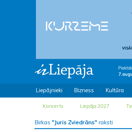
Piektdi
7.aug
Liepājnieki
Bizness
Kultūra
Koncerts
Liepāja 2027
Te
Birkas
"Juris Zviedrāns"
raksti