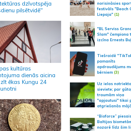
itektūras dzīvotspēja
norisināsies spor
festivāls "Beach
dienu pilsētvidē"
Liepaja"
(1)
"BL Serviss Gran
Slam" čempiona t
izcīna Ernests Bu
Tiešraidē "TikTo
pamanīts
apdraudējums m
opas kultūras
bērniem
(3)
tojuma dienās aicina
azīt ēkas Kungu 24
Uz ielas notriekt
aunotni
sieviete; par gūt
traumām viņa
"apjautusi" tikai 
atgriešanās māj
“Bioforce” piesai
Baltijas biometā
nozarē līdz šim l