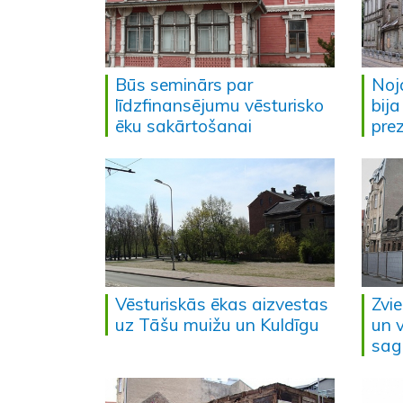
Būs seminārs par
Noj
līdzfinansējumu vēsturisko
bija
ēku sakārtošanai
pre
Vēsturiskās ēkas aizvestas
Zvi
uz Tāšu muižu un Kuldīgu
un 
sag