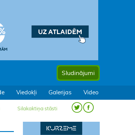
Sludinājumi
de
Viedokļi
Galerijas
Video
a
Silakaktiņa stāsti