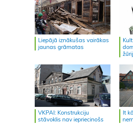
Liepājā iznākušas vairākas
Kult
jaunas grāmatas
dom
žūri
VKPAI: Konstrukciju
It 
stāvoklis nav iepriecinošs
nem