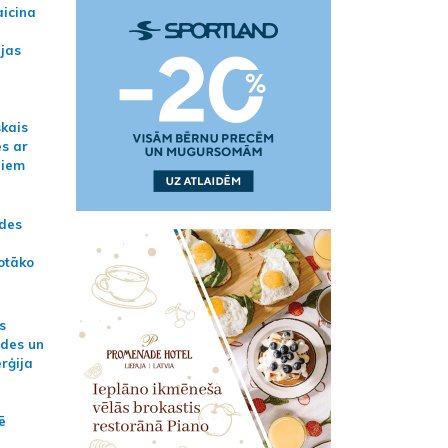
aicina
ijas
skais
es ar
jiem
ādes
otāko
s
ides un
erģija
ē