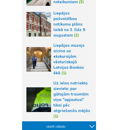
noteikumiem
(3)
Liepājas
pašvaldības
notikumu plāns
laikā no 3. līdz 9.
augustam
(2)
Liepājas muzejs
aicina uz
ekskursijām
vēsturiskajā
Latvijas Bankas
ēkā
(1)
Uz ielas notriekta
sieviete; par
gūtajām traumām
viņa "apjautusi"
tikai pēc
atgriešanās mājās
(1)
skatīt nākošo