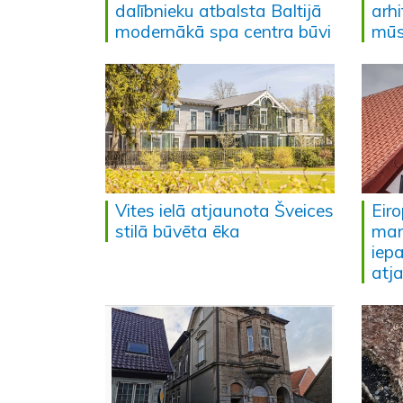
dalībnieku atbalsta Baltijā
arh
modernākā spa centra būvi
mūs
Vites ielā atjaunota Šveices
Eir
stilā būvēta ēka
man
iep
atj