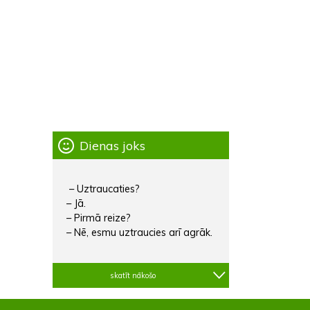
Dienas joks
– Uztraucaties?
– Jā.
– Pirmā reize?
– Nē, esmu uztraucies arī agrāk.
skatīt nākošo