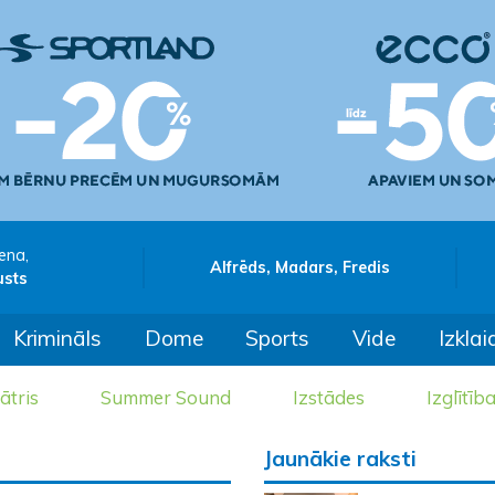
ena,
Alfrēds, Madars, Fredis
usts
Krimināls
Dome
Sports
Vide
Izklai
ātris
Summer Sound
Izstādes
Izglītīb
Jaunākie raksti